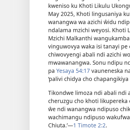
kweniso ku Khoti Likulu Ukongw
May 2025, Khoti lingusaniya 
wanangwa wa azichi ŵidu ndipu
ndalama mzichi weyosi. Khoti L
Mzichi Malkanthi wangukamba 
vinguwovya waka isi tanayi pe
chiwovyengi abali ndi azichi wo
mwawanangwa. Sonu ndipu ndis
pa
Yesaya 54:17
vauneneska nadi
‘palivi chidya cho chapangikiya
Tikondwe limoza ndi abali ndi 
cheruzgu cho khoti likupereka c
ŵe ndi wanangwa ndipuso chiku
wachimangu ndipuso wakufwas
Chiuta.’—
1 Timote 2:2
.