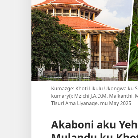
Kumazge: Khoti Likulu Ukongwa ku S
kumaryi): Mzichi J.A.D.M. Malkanthi, M
Tisuri Ama Liyanage, mu May 2025
Akaboni aku Ye
Mulandu ku Kho