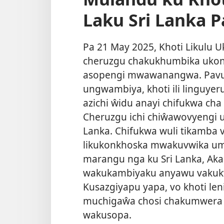
Laku Sri Lanka P
Pa 21 May 2025, Khoti Likulu 
cheruzgu chakukhumbika ukon
asopengi mwawanangwa. Pavul
ungwambiya, khoti ili linguye
azichi ŵidu anayi chifukwa ch
Cheruzgu ichi chiŵawovyengi 
Lanka. Chifukwa wuli tikamba 
likukonkhoska mwakuvwika um
marangu nga ku Sri Lanka, Ak
wakukambiyaku anyawu vakuk
Kusazgiyapu yapa, vo khoti len
muchigaŵa chosi chakumwera
wakusopa.