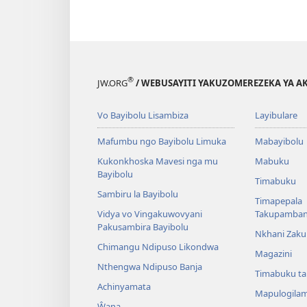
®
JW.ORG
/ WEBUSAYITI YAKUZOMEREZEKA YA A
Vo Bayibolu Lisambiza
Layibulare
Mafumbu ngo Bayibolu Limuka
Mabayibolu
Kukonkhoska Mavesi nga mu
Mabuku
Bayibolu
Timabuku
Sambiru la Bayibolu
Timapepala
Vidya vo Vingakuwovyani
Takupamba
Pakusambira Bayibolu
Nkhani Zak
Chimangu Ndipuso Likondwa
Magazini
Nthengwa Ndipuso Banja
Timabuku t
Achinyamata
Mapulogila
Ŵana