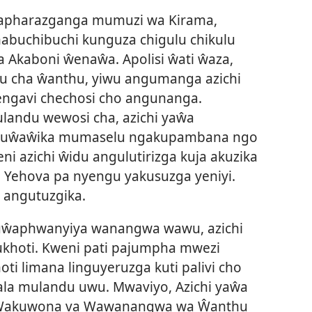
i apharazganga mumuzi wa Kirama,
buchibuchi kunguza chigulu chikulu
 Akaboni ŵenaŵa. Apolisi ŵati ŵaza,
lu cha ŵanthu, yiwu angumanga azichi
engavi chechosi cho angunanga.
landu wewosi cha, azichi yaŵa
anguŵaŵika mumaselu ngakupambana ngo
 azichi ŵidu angulutirizga kuja akuzika
Yehova pa nyengu yakusuzga yeniyi.
 angutuzgika.
uŵaphwanyiya wanangwa wawu, azichi
khoti. Kweni pati pajumpha mwezi
i limana linguyeruzga kuti palivi cho
ala mulandu uwu. Mwaviyo, Azichi yaŵa
 Wakuwona va Wawanangwa wa Ŵanthu