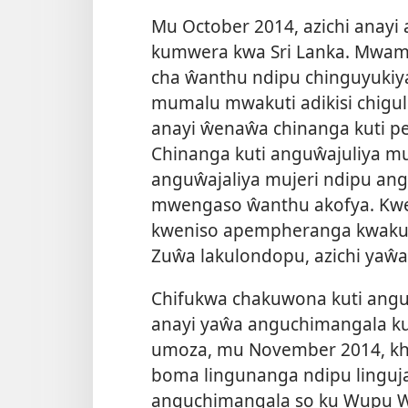
Mu October 2014, azichi anay
kumwera kwa Sri Lanka. Mwama
cha ŵanthu ndipu chinguyukiya
mumalu mwakuti adikisi chigu
anayi ŵenaŵa chinanga kuti p
Chinanga kuti anguŵajuliya mu
anguŵajaliya mujeri ndipu 
mwengaso ŵanthu akofya. Kweni
kweniso apempheranga kwaku 
Zuŵa lakulondopu, azichi yaŵa
Chifukwa chakuwona kuti ang
anayi yaŵa anguchimangala ku
umoza, mu November 2014, khot
boma lingunanga ndipu linguj
anguchimangala so ku Wupu