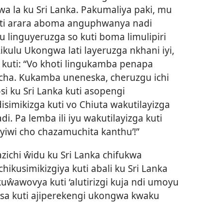
a la ku Sri Lanka. Pakumaliya paki, mu
kuti arara aboma anguphwanya nadi
 linguyeruzga so kuti boma limulipiri
ikulu Ukongwa lati layeruzga nkhani iyi,
kuti: “Vo khoti lingukamba penapa
 cha. Kukamba uneneska, cheruzgu ichi
si ku Sri Lanka kuti asopengi
imikizga kuti vo Chiuta wakutilayizga
. Pa lemba ili iyu wakutilayizga kuti
 yiwi cho chazamuchita kanthu’!”
azichi ŵidu ku Sri Lanka chifukwa
hikusimikizgiya kuti abali ku Sri Lanka
ŵawovya kuti ‘alutirizgi kuja ndi umoyu
a kuti ajiperekengi ukongwa kwaku