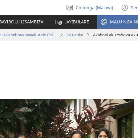
Chitonga (Malawi)
Ser
Sankhani
(L
chineneru
Pe
BAYIBOLU LISAMBIZA
LAYIBULARE
MALU NGA N
Li
Nkhani Zakukwaskana ndi Akaboni aku Yehova Mwakutole Chigaŵa
Sri Lanka