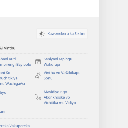
Kawonekeru ka Sikilini
iŵi Vinthu
hani Kuti
Saniyani Mpingu
(Lajula
mbirengi Bayibolu
Wakufupi
Peji
ani Ko
Vinthu vo Vaŵikikapu
Linyaki)
uchitikiya
Sonu
nu Wachigaŵa
Mavidiyo ngo
diyo
Akonkhoska vo
Vichitika mu Vidiyo
ani
ereka Vakupereka