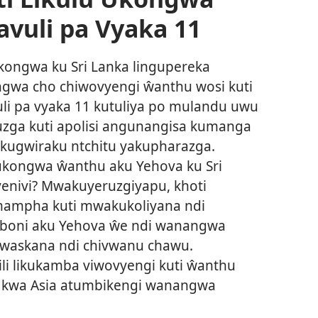
avuli pa Vyaka 11
Ukongwa ku Sri Lanka lingupereka
gwa cho chiwovyengi ŵanthu wosi kuti
i pa vyaka 11 kutuliya po mulandu uwu
ruzga kuti apolisi angunangisa kumanga
a kugwiraku ntchitu yakupharazga.
ukongwa ŵanthu aku Yehova ku Sri
venivi? Mwakuyeruzgiyapu, khoti
ampha kuti mwakukoliyana ndi
aboni aku Yehova ŵe ndi wanangwa
waskana ndi chivwanu chawu.
ili likukamba viwovyengi kuti ŵanthu
 kwa Asia atumbikengi wanangwa