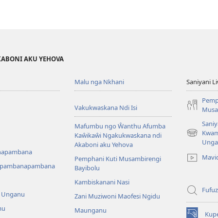
KABONI AKU YEHOVA
Malu nga Nkhani
Saniyani L
Pemp
Vakukwaskana Ndi Isi
Musa
Saniy
Mafumbu ngo Ŵanthu Afumba
Kwam
Kaŵikaŵi Ngakukwaskana ndi
(Lajula
Unga
Akaboni aku Yehova
Peji
napambana
Linyaki)
Mavi
Pemphani Kuti Musambirengi
upambanapambana
Bayibolu
Kambiskanani Nasi
Fufuz
a Unganu
Zani Muziwoni Maofesi Ngidu
mu
Maunganu
Kup