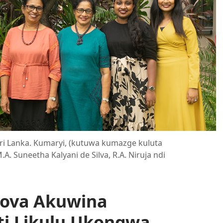
ri Lanka. Kumaryi, (kutuwa kumazge kuluta
.A. Suneetha Kalyani de Silva, R.A. Niruja ndi
hova Akuwina
ti Likulu Ukongwa