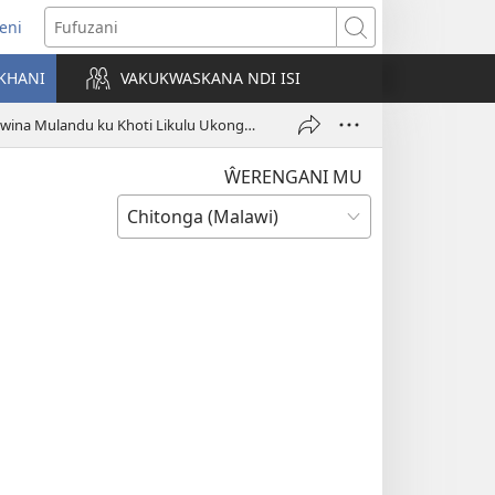
eni
ajula
Fufuzani
ji
KHANI
VAKUKWASKANA NDI ISI
nyaki)
Akaboni aku Yehova Akuwina Mulandu ku Khoti Likulu Ukongwa Laku Sri Lanka Pavuli pa Vyaka 11
ŴERENGANI MU