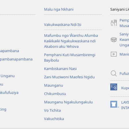
Malu nga Nkhani
Saniyani L
Pemp
Vakukwaskana Ndi Isi
Musa
Saniy
Mafumbu ngo Ŵanthu Afumba
Kwam
Kaŵikaŵi Ngakukwaskana ndi
(Lajula
Unga
Akaboni aku Yehova
Peji
napambana
Linyaki)
Mavi
Pemphani Kuti Musambirengi
upambanapambana
Bayibolu
Kambiskanani Nasi
Fufuz
a Unganu
Zani Muziwoni Maofesi Ngidu
mu
Maunganu
Kup
(Lajula
kufufuziya
Chikumbusu
Peji
Linyaki)
Maunganu Ngakulungakulu
LAYI
(Lajula
INT
ting
Vo Tichita
Peji
Linyaki)
Vakuchitika