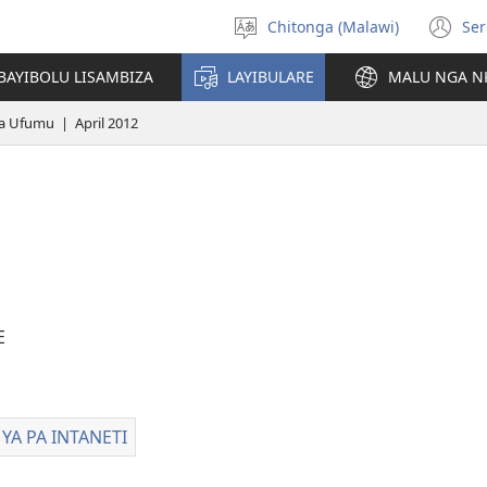
Chitonga (Malawi)
Ser
Sankhani
(L
chineneru
Pe
BAYIBOLU LISAMBIZA
LAYIBULARE
MALU NGA N
Li
a Ufumu | April 2012
E
a
YA PA INTANETI
LAYIBULARE
i
YA