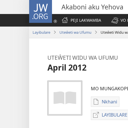
JW.ORG
Akaboni aku Yehova
PEJI LAKWAMBA
VO 
Layibulare
Uteŵeti wa Ufumu
Uteŵeti Widu w
UTEŴETI WIDU WA UFUMU
April 2012
MO MUNGAKOP
Nkhani
Nthowa
zakuchitiy
LAYIBULARE 
dawunilod
UTEŴETI