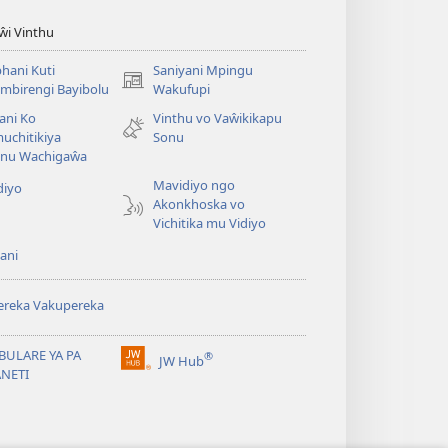
iŵi Vinthu
hani Kuti
Saniyani Mpingu
(Lajula
mbirengi Bayibolu
Wakufupi
Peji
ani Ko
Vinthu vo Vaŵikikapu
Linyaki)
uchitikiya
Sonu
nu Wachigaŵa
Mavidiyo ngo
diyo
Akonkhoska vo
Vichitika mu Vidiyo
ani
ereka Vakupereka
BULARE YA PA
®
JW Hub
(Lajula
ANETI
Peji
Linyaki)