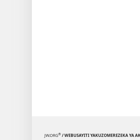
WIDU
WA
UFUMU
April 2012
®
JW.ORG
/ WEBUSAYITI YAKUZOMEREZEKA YA A