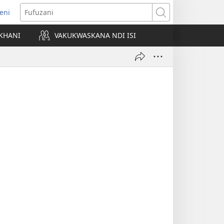
eni
ajula
Fufuzani
ji
KHANI
VAKUKWASKANA NDI ISI
nyaki)