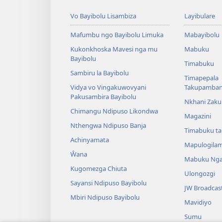
Vo Bayibolu Lisambiza
Layibulare
Mafumbu ngo Bayibolu Limuka
Mabayibolu
Kukonkhoska Mavesi nga mu
Mabuku
Bayibolu
Timabuku
Sambiru la Bayibolu
Timapepala
Vidya vo Vingakuwovyani
Takupamba
Pakusambira Bayibolu
Nkhani Zak
Chimangu Ndipuso Likondwa
Magazini
Nthengwa Ndipuso Banja
Timabuku t
Achinyamata
Mapulogila
Ŵana
Mabuku Nga
Kugomezga Chiuta
Ulongozgi
Sayansi Ndipuso Bayibolu
JW Broadcas
Mbiri Ndipuso Bayibolu
Mavidiyo
Sumu