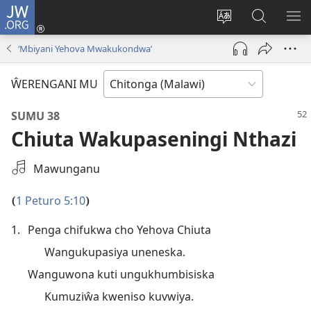
JW.ORG
Sereni
(Lajula
Sinthani
Fufuzani
LO
Peji
chineneru
Vinthu
ME
‘Mbiyani Yehova Mwakukondwa’
Linyaki)
pa
JW.ORG
ŴERENGANI MU
SUMU 38
Chiuta Wakupaseningi Nthazi
Sankhani
Mawunganu
Nkhani
Yakuvwisiya
1 Peturo 5:10
(
)
1.
Penga chifukwa cho Yehova Chiuta
Wangukupasiya uneneska.
Wanguwona kuti ungukhumbisiska
Kumuziŵa kweniso kuvwiya.