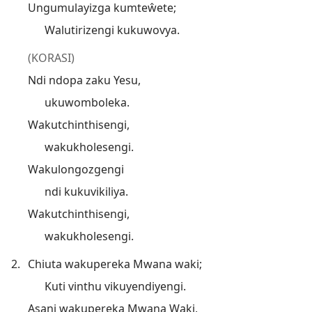
Ungumulayizga kumteŵete;
Walutirizengi kukuwovya.
(KORASI)
Ndi ndopa zaku Yesu,
ukuwomboleka.
Wakutchinthisengi,
wakukholesengi.
Wakulongozgengi
ndi kukuvikiliya.
Wakutchinthisengi,
wakukholesengi.
2.
Chiuta wakupereka Mwana waki;
Kuti vinthu vikuyendiyengi.
Asani wakupereka Mwana Waki,