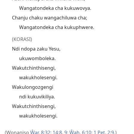
Wangatondeka cha kukuwovya.
Chanju chaku wangachiluwa cha;
Wangatondeka cha kukuphwere.
(KORASI)
Ndi ndopa zaku Yesu,
ukuwomboleka.
Wakutchinthisengi,
wakukholesengi.
Wakulongozgengi
ndi kukuvikiliya.
Wakutchinthisengi,
wakukholesengi.
(Wonaniso
Ŵar. 8:32;
14:8, 9;
Ŵah. 6:10;
1 Pet. 2:9
.)