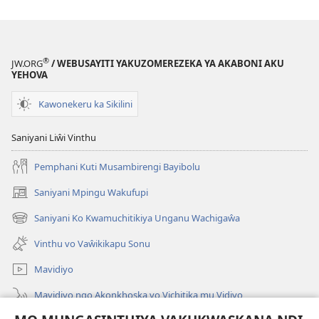
®
JW.ORG
/ WEBUSAYITI YAKUZOMEREZEKA YA AKABONI AKU
YEHOVA
Kawonekeru ka Sikilini
Saniyani Liŵi Vinthu
Pemphani Kuti Musambirengi Bayibolu
Saniyani Mpingu Wakufupi
(Lajula
Peji
Saniyani Ko Kwamuchitikiya Unganu Wachigaŵa
(Lajula
Linyaki)
Peji
Vinthu vo Vaŵikikapu Sonu
Linyaki)
Mavidiyo
Mavidiyo ngo Akonkhoska vo Vichitika mu Vidiyo