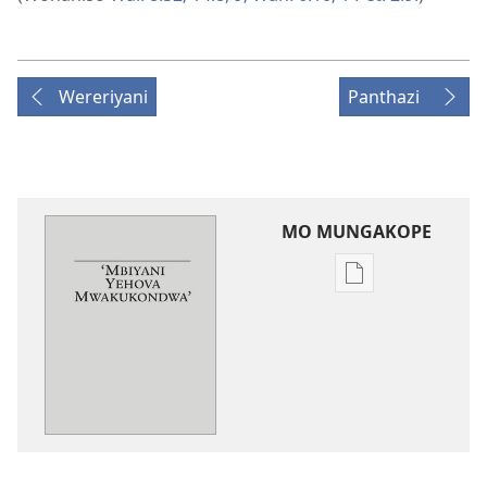
Wereriyani
Panthazi
MO MUNGAKOPE
Nthowa
zakuchitiya
dawunilodi
‘Mbiyani
Yehova
Mwakukondwa’