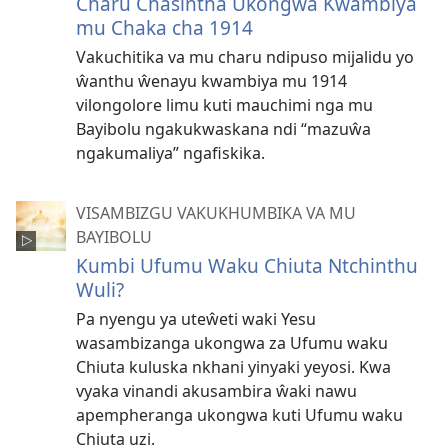
Charu Chasintha Ukongwa Kwambiya
mu Chaka cha 1914
Vakuchitika va mu charu ndipuso mijalidu yo
ŵanthu ŵenayu kwambiya mu 1914
vilongolore limu kuti mauchimi nga mu
Bayibolu ngakukwaskana ndi “mazuŵa
ngakumaliya” ngafiskika.
VISAMBIZGU VAKUKHUMBIKA VA MU
BAYIBOLU
Kumbi Ufumu Waku Chiuta Ntchinthu
Wuli?
Pa nyengu ya uteŵeti waki Yesu
wasambizanga ukongwa za Ufumu waku
Chiuta kuluska nkhani yinyaki yeyosi. Kwa
vyaka vinandi akusambira ŵaki nawu
apempheranga ukongwa kuti Ufumu waku
Chiuta uzi.