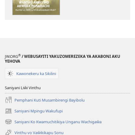
CHA
MLINDA
Ŵanthu
Anayi
Wo
Akwera
Pamahachi
—
®
JW.ORG
/ WEBUSAYITI YAKUZOMEREZEKA YA AKABONI AKU
Kumbi
YEHOVA
vo
Kawonekeru ka Sikilini
Achita
Vitikukwaskani
Saniyani Liŵi Vinthu
Wuli?
Pemphani Kuti Musambirengi Bayibolu
Saniyani Mpingu Wakufupi
(Lajula
Peji
Saniyani Ko Kwamuchitikiya Unganu Wachigaŵa
(Lajula
Linyaki)
Peji
Vinthu vo Vaŵikikapu Sonu