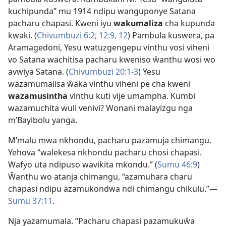
kuchipunda” mu 1914 ndipu wanguponye Satana
pacharu chapasi. Kweni iyu
wakumaliza
cha kupunda
kwaki. (
Chivumbuzi 6:2;
12:9,
12
) Pambula kuswera, pa
Aramagedoni, Yesu watuzgengepu vinthu vosi viheni
vo Satana wachitisa pacharu kweniso ŵanthu wosi wo
avwiya Satana. (
Chivumbuzi 20:1-3
) Yesu
wazamumalisa ŵaka vinthu viheni pe cha kweni
wazamusintha
vinthu kuti vije umampha. Kumbi
wazamuchita wuli venivi? Wonani malayizgu nga
m’Bayibolu yanga.
M’malu mwa nkhondu, pacharu pazamuja chimangu.
Yehova “walekesa nkhondu pacharu chosi chapasi.
Wafyo uta ndipuso wavikita mkondu.” (
Sumu 46:9
)
Ŵanthu wo atanja chimangu, “azamuhara charu
chapasi ndipu azamukondwa ndi chimangu chikulu.”—
Sumu 37:11
.
Nja yazamumala. “Pacharu chapasi pazamukuŵa