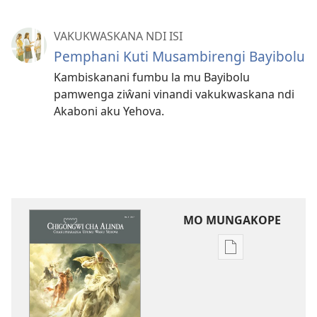
VAKUKWASKANA NDI ISI
Pemphani Kuti Musambirengi Bayibolu
Kambiskanani fumbu la mu Bayibolu
pamwenga ziŵani vinandi vakukwaskana ndi
Akaboni aku Yehova.
MO MUNGAKOPE
Nthowa
zakuchitiya
dawunilodi
CHIGONGWI