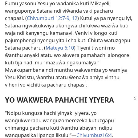
Fumu yasonu Yesu yo wadanika kuti Mikayeli,
wanguponya Satana ndi viŵanda vaki pacharu
chapasi. (
Chivumbuzi 12:7-9,
12
) Kutuliya pa nyengu iyi,
Satana ngwakukwiya ukongwa chifukwa waziŵa kuti
waja ndi kanyengu kamanavi. Venivi vilongo kuti
pajumphengi nyengu yitali cha kuti Chiuta watuzgepu
Satana pacharu. (
Mateyu 6:10
) Tiyeni tiwoni mo
ŵanthu anyaki atatu wo akwera pamahachi alongore
kuti tija nadi mu “mazuŵa ngakumaliya.”
Mwakupambana ndi munthu wakwamba yo wamiya
Yesu Khristu, ŵanthu atatu ŵenaŵa amiya vinthu
viheni vo vichitika pacharu chapasi.
YO WAKWERA PAHACHI YIYERA
“Ndipu kunguza hachi yinyaki yiyera, yo
wangukwerapu wanguzomerezeka kutuzgapu
chimangu pacharu kuti ŵanthu abayani ndipu
wangupasika lipanga likulu.”—
Chivumbuzi 6:4
.