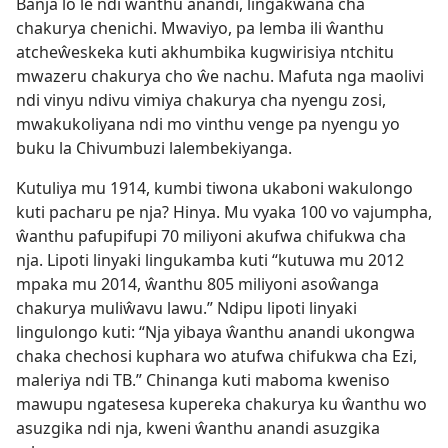
Banja lo le ndi ŵanthu anandi, lingakwana cha
chakurya chenichi. Mwaviyo, pa lemba ili ŵanthu
atcheŵeskeka kuti akhumbika kugwirisiya ntchitu
mwazeru chakurya cho ŵe nachu. Mafuta nga maolivi
ndi vinyu ndivu vimiya chakurya cha nyengu zosi,
mwakukoliyana ndi mo vinthu venge pa nyengu yo
buku la Chivumbuzi lalembekiyanga.
Kutuliya mu 1914, kumbi tiwona ukaboni wakulongo
kuti pacharu pe nja? Hinya. Mu vyaka 100 vo vajumpha,
ŵanthu pafupifupi 70 miliyoni akufwa chifukwa cha
nja. Lipoti linyaki lingukamba kuti “kutuwa mu 2012
mpaka mu 2014, ŵanthu 805 miliyoni asoŵanga
chakurya muliŵavu lawu.” Ndipu lipoti linyaki
lingulongo kuti: “Nja yibaya ŵanthu anandi ukongwa
chaka chechosi kuphara wo atufwa chifukwa cha Ezi,
maleriya ndi TB.” Chinanga kuti maboma kweniso
mawupu ngatesesa kupereka chakurya ku ŵanthu wo
asuzgika ndi nja, kweni ŵanthu anandi asuzgika