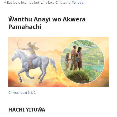
^
Bayibolu likamba kuti zina laku Chiuta ndi
Yehova
.
Ŵanthu Anayi wo Akwera
Pamahachi
Chivumbuzi 6:1, 2
HACHI YITUŴA