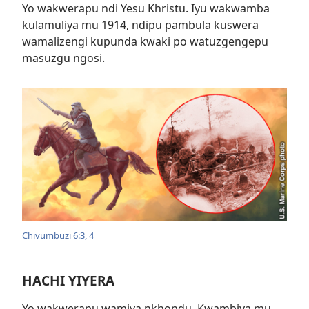
Yo wakwerapu ndi Yesu Khristu. Iyu wakwamba
kulamuliya mu 1914, ndipu pambula kuswera
wamalizengi kupunda kwaki po watuzgengepu
masuzgu ngosi.
Chivumbuzi 6:3, 4
HACHI YIYERA
Yo wakwerapu wamiya nkhondu. Kwambiya mu