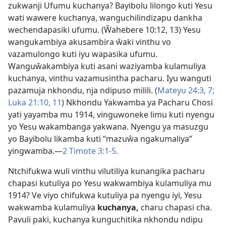
zukwanji Ufumu kuchanya? Bayibolu lilongo kuti Yesu
wati wawere kuchanya, wanguchilindizapu dankha
wechendapasiki ufumu. (Ŵahebere 10:12, 13) Yesu
wangukambiya akusambira ŵaki vinthu vo
vazamulongo kuti iyu wapasika ufumu.
Wanguŵakambiya kuti asani waziyamba kulamuliya
kuchanya, vinthu vazamusintha pacharu. Iyu wanguti
pazamuja nkhondu, nja ndipuso milili. (
Mateyu 24:3,
7;
Luka 21:10, 11
) Nkhondu Yakwamba ya Pacharu Chosi
yati yayamba mu
1914
, vinguwoneke limu kuti nyengu
yo Yesu wakambanga yakwana. Nyengu ya masuzgu
yo Bayibolu likamba kuti “mazuŵa ngakumaliya”
yingwamba.—
2 Timote 3:1-5
.
Ntchifukwa wuli vinthu vilutiliya kunangika pacharu
chapasi kutuliya po Yesu wakwambiya kulamuliya mu
1914? Ve viyo chifukwa kutuliya pa nyengu iyi, Yesu
wakwamba kulamuliya
kuchanya,
charu chapasi cha.
Pavuli paki, kuchanya kunguchitika nkhondu ndipu