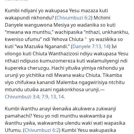
Kumbi ndiyani yo wakupasa Yesu mazaza kuti
wakapundi nkhondu? (
Chivumbuzi 6:2
) Mchimi
Danyele wanguwona
Mesiya
yo wadanika so kuti
“mwana wa munthu,” wachipasika “nthazi, unkhankhu,
kweniso ufumu” ndi Yehova Chiuta
yo waziŵika so
*
kuti “wa Mazuŵa Nganandi.” (
Danyele 7:13, 14
) Ivi
vilongo kuti Chiuta Wanthazizosi ndiyu wakupasa Yesu
nthazi ndipuso kumuzomereza kuti walamuliyengi ndi
kupereka cheruzgu. Hachi yituŵa yimiya nkhondu ya
urunji yo yichitika ndi Mwana waku Chiuta. Tikamba
viyo chifukwa kanandi Malemba ngagwirisiya ntchitu
mtundu utuŵa asani ngakonkhosa urunji.—
Chivumbuzi 3:4;
7:9,
13, 14
.
Kumbi ŵanthu anayi ŵenaŵa akukwera zukwanji
pamahachi? Yesu yo ndi munthu wakwamba pa
ŵanthu yaŵa, wakwamba ulendu waki wati wapasika
Ufumu. (
Chivumbuzi 6:2
) Kumbi Yesu wakupasika