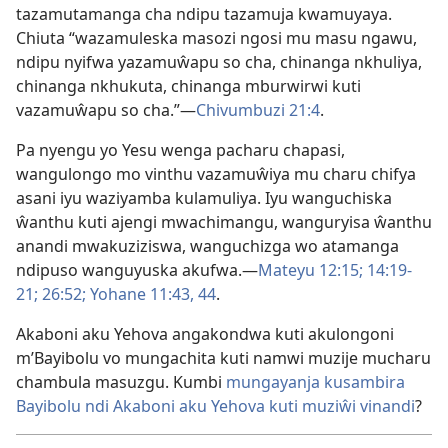
tazamutamanga cha ndipu tazamuja kwamuyaya.
Chiuta “wazamuleska masozi ngosi mu masu ngawu,
ndipu nyifwa yazamuŵapu so cha, chinanga nkhuliya,
chinanga nkhukuta, chinanga mburwirwi kuti
vazamuŵapu so cha.”—
Chivumbuzi 21:4
.
Pa nyengu yo Yesu wenga pacharu chapasi,
wangulongo mo vinthu vazamuŵiya mu charu chifya
asani iyu waziyamba kulamuliya. Iyu wanguchiska
ŵanthu kuti ajengi mwachimangu, wanguryisa ŵanthu
anandi mwakuziziswa, wanguchizga wo atamanga
ndipuso wanguyuska akufwa.—
Mateyu 12:15;
14:19-
21;
26:52;
Yohane 11:43, 44
.
Akaboni aku Yehova angakondwa kuti akulongoni
m’Bayibolu vo mungachita kuti namwi muzije mucharu
chambula masuzgu. Kumbi
mungayanja kusambira
Bayibolu ndi Akaboni aku Yehova kuti muziŵi vinandi
?