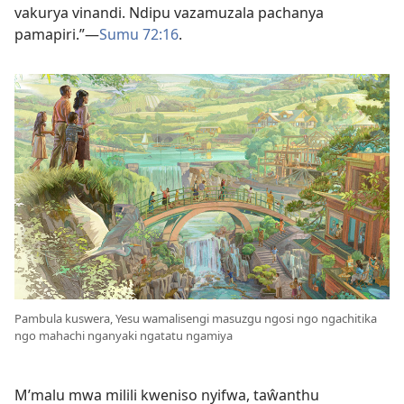
vakurya vinandi. Ndipu vazamuzala pachanya
pamapiri.”—
Sumu 72:16
.
Pambula kuswera, Yesu wamalisengi masuzgu ngosi ngo ngachitika
ngo mahachi nganyaki ngatatu ngamiya
M’malu mwa milili kweniso nyifwa, taŵanthu