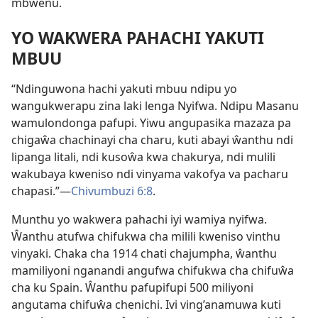
mbwenu.
YO WAKWERA PAHACHI YAKUTI
MBUU
“Ndinguwona hachi yakuti mbuu ndipu yo
wangukwerapu zina laki lenga Nyifwa. Ndipu Masanu
wamulondonga pafupi. Yiwu angupasika mazaza pa
chigaŵa chachinayi cha charu, kuti abayi ŵanthu ndi
lipanga litali, ndi kusoŵa kwa chakurya, ndi mulili
wakubaya kweniso ndi vinyama vakofya va pacharu
chapasi.”—
Chivumbuzi 6:8
.
Munthu yo wakwera pahachi iyi wamiya nyifwa.
Ŵanthu atufwa chifukwa cha milili kweniso vinthu
vinyaki. Chaka cha 1914 chati chajumpha, ŵanthu
mamiliyoni nganandi angufwa chifukwa cha chifuŵa
cha ku Spain. Ŵanthu pafupifupi 500 miliyoni
angutama chifuŵa chenichi. Ivi ving’anamuwa kuti