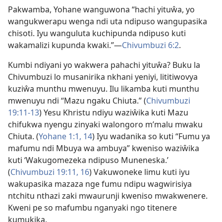
Pakwamba, Yohane wanguwona “hachi yituŵa, yo
wangukwerapu wenga ndi uta ndipuso wangupasika
chisoti. Iyu wanguluta kuchipunda ndipuso kuti
wakamalizi kupunda kwaki.”—
Chivumbuzi 6:2
.
Kumbi ndiyani yo wakwera pahachi yituŵa? Buku la
Chivumbuzi lo musanirika nkhani yeniyi, lititiwovya
kuziŵa munthu mwenuyu. Ilu likamba kuti munthu
mwenuyu ndi “
Mazu ngaku Chiuta
.” (
Chivumbuzi
19:11-13
) Yesu Khristu ndiyu waziŵika kuti Mazu
chifukwa nyengu zinyaki walongoro m’malu mwaku
Chiuta. (
Yohane 1:1,
14
) Iyu wadanika so kuti “Fumu ya
mafumu ndi Mbuya wa ambuya” kweniso waziŵika
kuti ‘Wakugomezeka ndipuso Muneneska.’
(
Chivumbuzi 19:11,
16
) Vakuwoneke limu kuti iyu
wakupasika mazaza nge fumu ndipu wagwirisiya
ntchitu nthazi zaki mwaurunji kweniso mwakwenere.
Kweni pe so mafumbu nganyaki ngo titenere
kumukika.