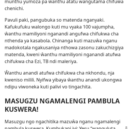
munthu yumoza pa ŵanthu atatu wangutama chifuŵa
chenichi.
Pavuli paki, pangubuka so matenda nganyaki.
Kafukufuku walongo kuti mu vyaka 100 vajumpha,
ŵanthu mamiliyoni nganandi angufwa chifukwa cha
nthenda ya kasabola. Chinanga kuti mazuŵa nganu
madokotala ngakusaniya nthowa zasonu zakuchizgiya
matenda, kweni ŵanthu mamiliyoni nganandi atufwa
chifukwa cha Ezi, TB ndi maleriya.
Ŵanthu anandi atufwa chifukwa cha nkhondu, nja
kweniso milili. Nyifwa yibaya ŵanthu anandi ukongwa
ndipu viwoneka kuti palivi vo tingachita.
MASUGZU NGAMALENGI PAMBULA
KUSWERA!
Masuzgu ngo ngachitika mazuŵa nganu ngamalengi
pambula kuswera. Kumbukani ivi: Yesu “wanguluta