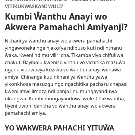
VITIKUKWASKANI WULI?
Kumbi Ŵanthu Anayi wo
Akwera Pamahachi Amiyanji?
Nkhani ya ŵanthu anayi wo akwera pamahachi
yingawoneka nge njakofya ndipuso kuti ndi nthanu
ŵaka. Kweni ndimu viliri cha. Tikamba viyo chifukwa
chakuti Bayibolu kweniso vinthu vo vichitika mazuŵa
nganu vititiwovya kuziŵa vo ŵanthu anayi ŵenaŵa
amiya. Chinanga kuti nkhani ya ŵanthu yaŵa
yikonkhosa masuzgu ngo ngachitika pacharu chapasi,
kweni imwi limoza ndi banja linu mungayanduwa
ukongwa. Kumbi mungayanduwa wuli? Chakwamba,
tiyeni tiwoni dankha vo ŵanthu anayi wo akwera
pamahachi amiya.
YO WAKWERA PAHACHI YITUŴA