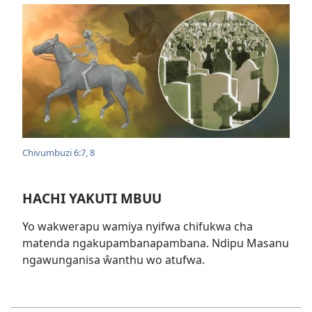
Chivumbuzi 6:7, 8
HACHI YAKUTI MBUU
Yo wakwerapu wamiya nyifwa chifukwa cha
matenda ngakupambanapambana. Ndipu Masanu
ngawunganisa ŵanthu wo atufwa.