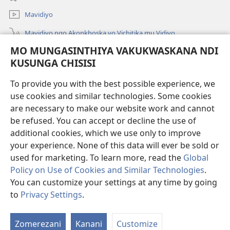
Linyaki)
Mavidiyo
Mavidiyo ngo Akonkhoska vo Vichitika mu Vidiyo
MO MUNGASINTHIYA VAKUKWASKANA NDI
Fufuzani
KUSUNGA CHISISI
Kupereka Vakupereka
(Lajula
To provide you with the best possible experience, we
Peji
use cookies and similar technologies. Some cookies
Linyaki)
LAYIBULARE YA PA INTANETI
are necessary to make our website work and cannot
(Lajula
be refused. You can accept or decline the use of
Peji
®
JW Hub
Linyaki)
additional cookies, which we use only to improve
(Lajula
Peji
your experience. None of this data will ever be sold or
Linyaki)
used for marketing. To learn more, read the
Global
Policy on Use of Cookies and Similar Technologies
.
You can customize your settings at any time by going
Copyright
© 2026 Watch Tower Bible and Tract Society of Pennsylvania.
FUNDU ZO MUKHUMBIKA KULONDO
|
KUSUNGA CHISISI
|
MO
to
Privacy Settings
.
Lo
MUNGASINTHIYA VAKUKWASKANA NDI KUSUNGA CHISISI
V
Zomerezani
Kanani
Customize
V