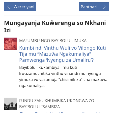
Wereriyani
Panthazi
Mungayanja Kuŵerenga so Nkhani
Izi
MAFUMBU NGO BAYIBOLU LIMUKA
Kumbi ndi Vinthu Wuli vo Vilongo Kuti
Tija mu “Mazuŵa Ngakumaliya”
Pamwenga ‘Nyengu za Umaliru’?
Bayibolu likukambiya limu kuti
kwazamuchitika vinthu vinandi mu nyengu
yimoza vo vazamuja “chisimikizu” cha mazuŵa
ngakumaliya.
FUNDU ZAKUKHUMBIKA UKONGWA ZO
BAYIBOLU LISAMBIZA