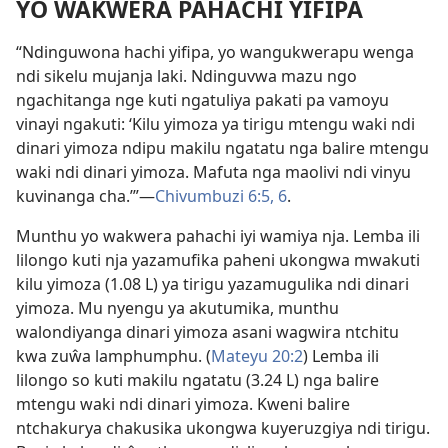
YO WAKWERA PAHACHI YIFIPA
“Ndinguwona hachi yifipa, yo wangukwerapu wenga
ndi sikelu mujanja laki. Ndinguvwa mazu ngo
ngachitanga nge kuti ngatuliya pakati pa vamoyu
vinayi ngakuti: ‘Kilu yimoza ya tirigu mtengu waki ndi
dinari yimoza ndipu makilu ngatatu nga balire mtengu
waki ndi dinari yimoza. Mafuta nga maolivi ndi vinyu
kuvinanga cha.’”—
Chivumbuzi 6:5, 6
.
Munthu yo wakwera pahachi iyi wamiya nja. Lemba ili
lilongo kuti nja yazamufika paheni ukongwa mwakuti
kilu yimoza (1.08 L) ya tirigu yazamugulika ndi dinari
yimoza. Mu nyengu ya akutumika, munthu
walondiyanga dinari yimoza asani wagwira ntchitu
kwa zuŵa lamphumphu. (
Mateyu 20:2
) Lemba ili
lilongo so kuti makilu ngatatu (3.24 L) nga balire
mtengu waki ndi dinari yimoza. Kweni balire
ntchakurya chakusika ukongwa kuyeruzgiya ndi tirigu.