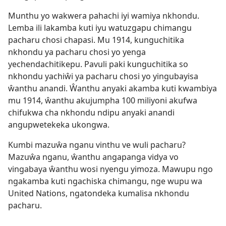
Munthu yo wakwera pahachi iyi wamiya nkhondu.
Lemba ili lakamba kuti iyu watuzgapu chimangu
pacharu chosi chapasi. Mu 1914, kunguchitika
nkhondu ya pacharu chosi yo yenga
yechendachitikepu. Pavuli paki kunguchitika so
nkhondu yachiŵi ya pacharu chosi yo yingubayisa
ŵanthu anandi. Ŵanthu anyaki akamba kuti kwambiya
mu 1914, ŵanthu akujumpha 100 miliyoni akufwa
chifukwa cha nkhondu ndipu anyaki anandi
angupwetekeka ukongwa.
Kumbi mazuŵa nganu vinthu ve wuli pacharu?
Mazuŵa nganu, ŵanthu angapanga vidya vo
vingabaya ŵanthu wosi nyengu yimoza. Mawupu ngo
ngakamba kuti ngachiska chimangu, nge wupu wa
United Nations, ngatondeka kumalisa nkhondu
pacharu.