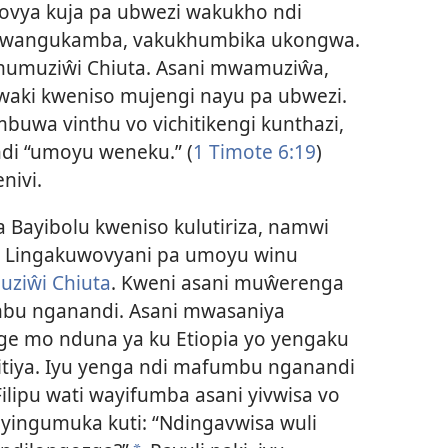
vya kuja pa ubwezi wakukho ndi
ent wangukamba, vakukhumbika ukongwa.
 mumuziŵi Chiuta. Asani mwamuziŵa,
aki kweniso mujengi nayu pa ubwezi.
uwa vinthu vo vichitikengi kunthazi,
i “umoyu weneku.” (
1 Timote 6:19
)
nivi.
ayibolu kweniso kulutiriza, namwi
. Lingakuwovyani pa umoyu winu
uziŵi Chiuta
. Kweni asani muŵerenga
bu nganandi. Asani mwasaniya
e mo nduna ya ku Etiopia yo yengaku
itiya. Iyu yenga ndi mafumbu nganandi
ilipu wati wayifumba asani yivwisa vo
yingumuka kuti: “Ndingavwisa wuli