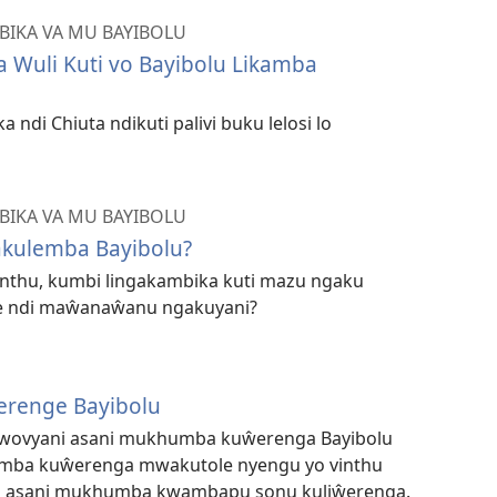
IKA VA MU BAYIBOLU
 Wuli Kuti vo Bayibolu Likamba
 ndi Chiuta ndikuti palivi buku lelosi lo
IKA VA MU BAYIBOLU
akulemba Bayibolu?
anthu, kumbi lingakambika kuti mazu ngaku
le ndi maŵanaŵanu ngakuyani?
renge Bayibolu
wovyani asani mukhumba kuŵerenga Bayibolu
humba kuŵerenga mwakutole nyengu yo vinthu
a asani mukhumba kwambapu sonu kuliŵerenga.