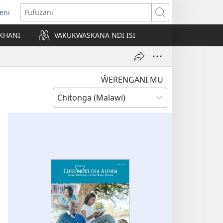
eni
ajula
Fufuzani
ji
KHANI
VAKUKWASKANA NDI ISI
nyaki)
ŴERENGANI MU