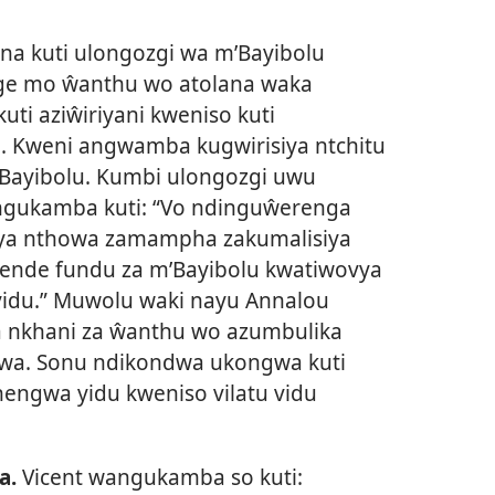
wona kuti ulongozgi wa m’Bayibolu
e mo ŵanthu wo atolana waka
uti aziŵiriyani kweniso kuti
 Kweni angwamba kugwirisiya ntchitu
Bayibolu. Kumbi ulongozgi uwu
ngukamba kuti: “Vo ndinguŵerenga
iya nthowa zamampha zakumalisiya
ende fundu za m’Bayibolu kwatiwovya
yidu.” Muwolu waki nayu Annalou
 nkhani za ŵanthu wo azumbulika
gwa. Sonu ndikondwa ukongwa kuti
engwa yidu kweniso vilatu vidu
a.
Vicent wangukamba so kuti: