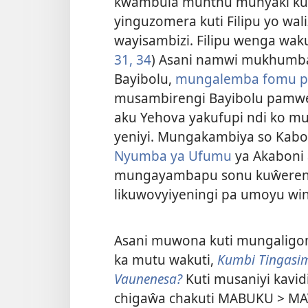
kwambula munthu munyaki ku
yinguzomera kuti Filipu yo w
wayisambizi. Filipu wenga wak
31,
34
) Asani namwi mukhumba
Bayibolu,
mungalemba fomu p
musambirengi Bayibolu pamwe
aku Yehova yakufupi ndi ko mu
yeniyi. Mungakambiya so Kab
Nyumba ya Ufumu
ya Akaboni 
mungayambapu sonu kuŵeren
likuwovyiyeningi pa umoyu wi
Asani muwona kuti mungaligom
ka mutu wakuti,
Kumbi Tingasim
Vaunenesa?
Kuti musaniyi kavidi
chigaŵa chakuti MABUKU > MA