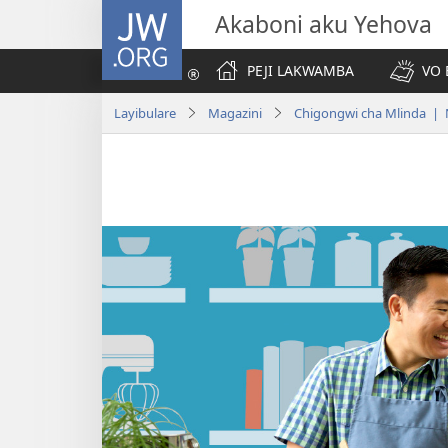
JW.ORG
Akaboni aku Yehova
PEJI LAKWAMBA
VO 
Layibulare
Magazini
Chigongwi cha Mlinda | 