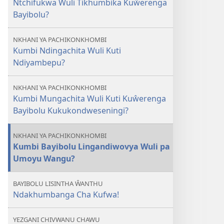
Ntchifukwa Wuli Tikhumbika Kuŵerenga
Kuti
Bayibolu?
Mulivwisengi
Bayibolu
NKHANI YA PACHIKONKHOMBI
Kumbi Ndingachita Wuli Kuti
Ndiyambepu?
NKHANI YA PACHIKONKHOMBI
Kumbi Mungachita Wuli Kuti Kuŵerenga
Bayibolu Kukukondweseningi?
NKHANI YA PACHIKONKHOMBI
Kumbi Bayibolu Lingandiwovya Wuli pa
Umoyu Wangu?
BAYIBOLU LISINTHA ŴANTHU
Ndakhumbanga Cha Kufwa!
YEZGANI CHIVWANU CHAWU