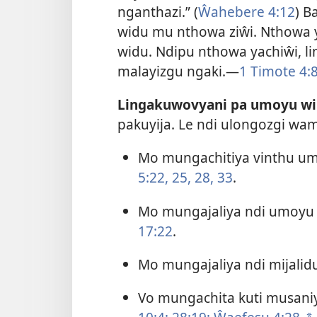
nganthazi.” (
Ŵahebere 4:12
) B
widu mu nthowa ziŵi. Nthowa
widu. Ndipu nthowa yachiŵi, li
malayizgu ngaki.—
1 Timote 4:8
Lingakuwovyani pa umoyu w
pakuyija. Le ndi ulongozgi wa
Mo mungachitiya vinthu u
5:22,
25,
28,
33
.
Mo mungajaliya ndi umo
17:22
.
Mo mungajaliya ndi mijal
Vo mungachita kuti musani