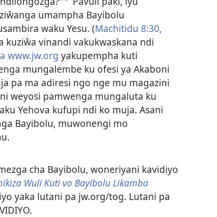
ndilongozga?”
Pavuli paki, iyu
*
aliziŵanga umampha Bayibolu
usambira waku Yesu. (
Machitidu 8:30,
 kuziŵa vinandi vakukwaskana ndi
a www.jw.org
yakupempha kuti
nga mungalembe ku ofesi ya Akaboni
ja pa ma adiresi ngo nge mu magazini
oni weyosi pamwenga mungaluta ku
aku Yehova kufupi ndi ko muja. Asani
ga Bayibolu, muwonengi mo
nu.
ezga cha Bayibolu, woneriyani kavidiyo
ikiza Wuli Kuti vo Bayibolu Likamba
yo yaka lutani pa jw.org/tog. Lutani pa
VIDIYO.