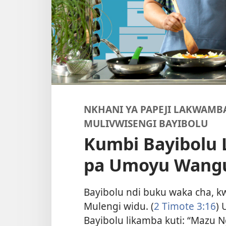
NKHANI YA PAPEJI LAKWAMB
MULIVWISENGI BAYIBOLU
Kumbi Bayibolu 
pa Umoyu Wang
Bayibolu ndi buku waka cha, k
Mulengi widu. (
2 Timote 3:16
)
Bayibolu likamba kuti: “Mazu