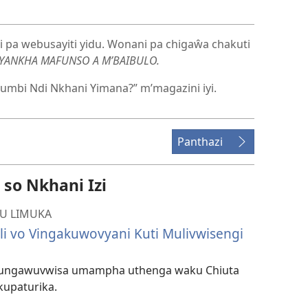
ni pa webusayiti yidu. Wonani pa chigaŵa chakuti
YANKHA MAFUNSO A M’BAIBULO.
mbi Ndi Nkhani Yimana?” m’magazini iyi.
Panthazi
so Nkhani Izi
U LIMUKA
i vo Vingakuwovyani Kuti Mulivwisengi
mungawuvwisa umampha uthenga waku Chiuta
upaturika.