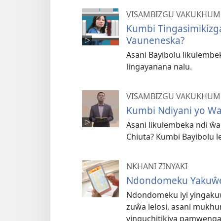
VISAMBIZGU VAKUKHUMB
Kumbi Tingasimikizga
Vauneneska?
Asani Bayibolu likulembeka
lingayanana nalu.
VISAMBIZGU VAKUKHUMB
Kumbi Ndiyani yo W
Asani likulembeka ndi ŵ
Chiuta? Kumbi Bayibolu 
NKHANI ZINYAKI
Ndondomeku Yakuŵe
Ndondomeku iyi yingaku
zuŵa lelosi, asani muk
vinguchitikiya pamweng