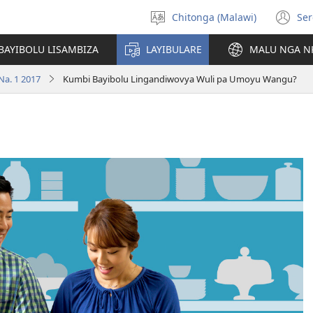
Chitonga (Malawi)
Ser
Sankhani
(L
chineneru
Pe
BAYIBOLU LISAMBIZA
LAYIBULARE
MALU NGA N
Li
Na. 1 2017
Kumbi Bayibolu Lingandiwovya Wuli pa Umoyu Wangu?