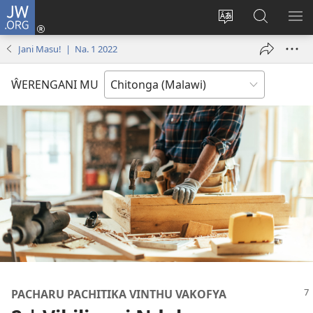
JW.ORG
Sereni
(Lajula
Sinthani
Fufuzani
LO
Peji
chineneru
Vinthu
ME
Jani Masu! | Na. 1 2022
Linyaki)
pa
JW.ORG
ŴERENGANI MU
PACHARU PACHITIKA VINTHU VAKOFYA