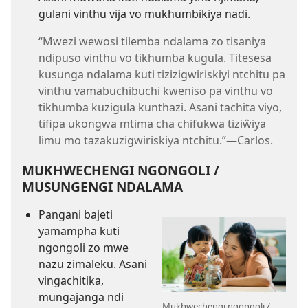
gulani vinthu vija vo mukhumbikiya nadi.
“Mwezi wewosi tilemba ndalama zo tisaniya
ndipuso vinthu vo tikhumba kugula. Titesesa
kusunga ndalama kuti tizizigwiriskiyi ntchitu pa
vinthu vamabuchibuchi kweniso pa vinthu vo
tikhumba kuzigula kunthazi. Asani tachita viyo,
tifipa ukongwa mtima cha chifukwa tiziŵiya
limu mo tazakuzigwiriskiya ntchitu.”​—Carlos.
MUKHWECHENGI NGONGOLI /
MUSUNGENGI NDALAMA
Pangani bajeti
yamampha kuti
ngongoli zo mwe
nazu zimaleku. Asani
vingachitika,
mungajanga ndi
Mukhwechengi ngongoli /