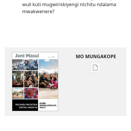
wuli kuti mugwiriskiyengi ntchitu ndalama
mwakwenere?
MO MUNGAKOPE
Nthowa
zakuchitiya
dawunilodi
JANI
MASU!
Pacharu
Pachitika
Vinthu
Vakofya