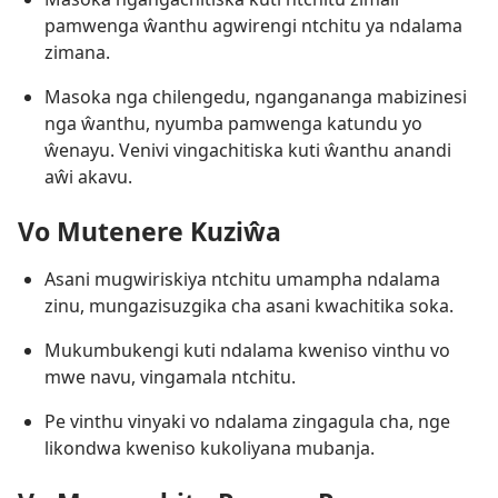
pamwenga ŵanthu agwirengi ntchitu ya ndalama
zimana.
Masoka nga chilengedu, ngangananga mabizinesi
nga ŵanthu, nyumba pamwenga katundu yo
ŵenayu. Venivi vingachitiska kuti ŵanthu anandi
aŵi akavu.
Vo Mutenere Kuziŵa
Asani mugwiriskiya ntchitu umampha ndalama
zinu, mungazisuzgika cha asani kwachitika soka.
Mukumbukengi kuti ndalama kweniso vinthu vo
mwe navu, vingamala ntchitu.
Pe vinthu vinyaki vo ndalama zingagula cha, nge
likondwa kweniso kukoliyana mubanja.