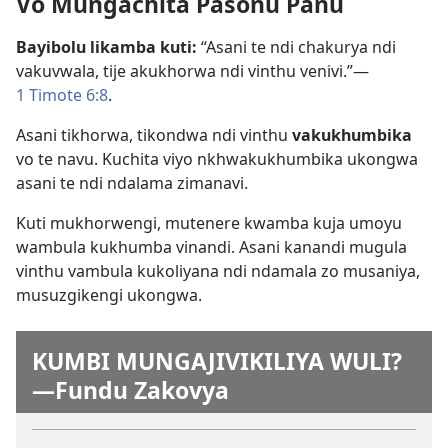
Vo Mungachita Pasonu Panu
Bayibolu likamba kuti:
“Asani te ndi chakurya ndi
vakuvwala, tije akukhorwa ndi vinthu venivi.”​—
1 Timote 6:8
.
Asani tikhorwa, tikondwa ndi vinthu
vakukhumbika
vo te navu. Kuchita viyo nkhwakukhumbika ukongwa
asani te ndi ndalama zimanavi.
Kuti mukhorwengi, mutenere kwamba kuja umoyu
wambula kukhumba vinandi. Asani kanandi mugula
vinthu vambula kukoliyana ndi ndamala zo musaniya,
musuzgikengi ukongwa.
KUMBI MUNGAJIVIKILIYA WULI?​
—Fundu Zakovya