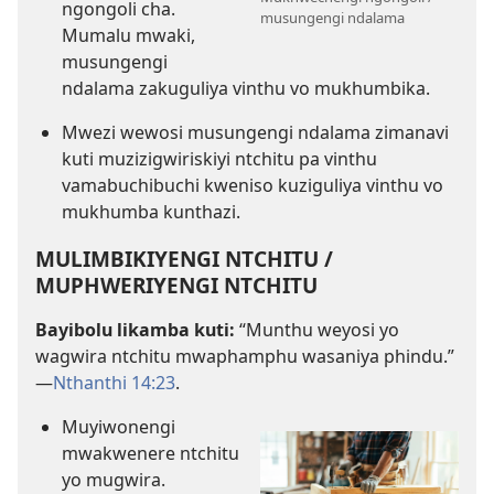
ngongoli cha.
musungengi ndalama
Mumalu mwaki,
musungengi
ndalama zakuguliya vinthu vo mukhumbika.
Mwezi wewosi musungengi ndalama zimanavi
kuti muzizigwiriskiyi ntchitu pa vinthu
vamabuchibuchi kweniso kuziguliya vinthu vo
mukhumba kunthazi.
MULIMBIKIYENGI NTCHITU /
MUPHWERIYENGI NTCHITU
Bayibolu likamba kuti:
“Munthu weyosi yo
wagwira ntchitu mwaphamphu wasaniya phindu.”​
—
Nthanthi 14:23
.
Muyiwonengi
mwakwenere ntchitu
yo mugwira.