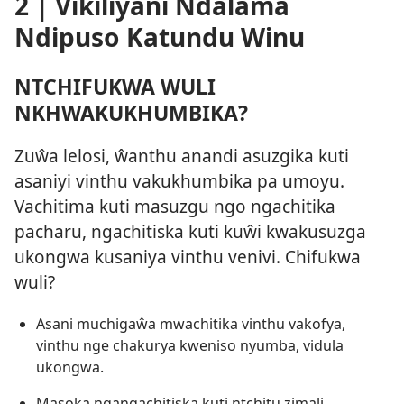
2 | Vikiliyani Ndalama
Ndipuso Katundu Winu
NTCHIFUKWA WULI
NKHWAKUKHUMBIKA?
Zuŵa lelosi, ŵanthu anandi asuzgika kuti
asaniyi vinthu vakukhumbika pa umoyu.
Vachitima kuti masuzgu ngo ngachitika
pacharu, ngachitiska kuti kuŵi kwakusuzga
ukongwa kusaniya vinthu venivi. Chifukwa
wuli?
Asani muchigaŵa mwachitika vinthu vakofya,
vinthu nge chakurya kweniso nyumba, vidula
ukongwa.
Masoka ngangachitiska kuti ntchitu zimali