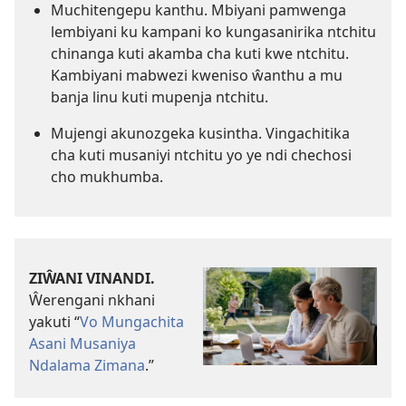
Muchitengepu kanthu. Mbiyani pamwenga
lembiyani ku kampani ko kungasanirika ntchitu
chinanga kuti akamba cha kuti kwe ntchitu.
Kambiyani mabwezi kweniso ŵanthu a mu
banja linu kuti mupenja ntchitu.
Mujengi akunozgeka kusintha. Vingachitika
cha kuti musaniyi ntchitu yo ye ndi chechosi
cho mukhumba.
ZIŴANI VINANDI.
Ŵerengani nkhani
yakuti “
Vo Mungachita
Asani Musaniya
Ndalama Zimana
.”