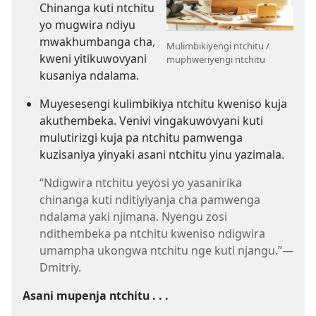
Chinanga kuti ntchitu
yo mugwira ndiyu
mwakhumbanga cha,
Mulimbikiyengi ntchitu /
kweni yitikuwovyani
muphweriyengi ntchitu
kusaniya ndalama.
Muyesesengi kulimbikiya ntchitu kweniso kuja
akuthembeka. Venivi vingakuwovyani kuti
mulutirizgi kuja pa ntchitu pamwenga
kuzisaniya yinyaki asani ntchitu yinu yazimala.
“Ndigwira ntchitu yeyosi yo yasanirika
chinanga kuti nditiyiyanja cha pamwenga
ndalama yaki njimana. Nyengu zosi
ndithembeka pa ntchitu kweniso ndigwira
umampha ukongwa ntchitu nge kuti njangu.”​—
Dmitriy.
Asani mupenja ntchitu . . .