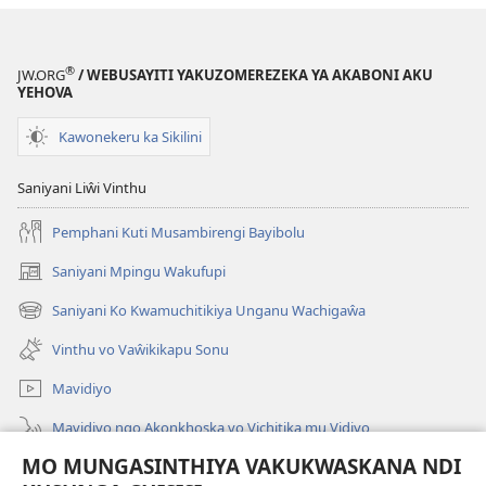
—
Kumbi
Mungajivikiliya
®
JW.ORG
/ WEBUSAYITI YAKUZOMEREZEKA YA AKABONI AKU
Wuli?
YEHOVA
Kawonekeru ka Sikilini
Saniyani Liŵi Vinthu
Pemphani Kuti Musambirengi Bayibolu
Saniyani Mpingu Wakufupi
(Lajula
Peji
Saniyani Ko Kwamuchitikiya Unganu Wachigaŵa
(Lajula
Linyaki)
Peji
Vinthu vo Vaŵikikapu Sonu
Linyaki)
Mavidiyo
Mavidiyo ngo Akonkhoska vo Vichitika mu Vidiyo
MO MUNGASINTHIYA VAKUKWASKANA NDI
Fufuzani