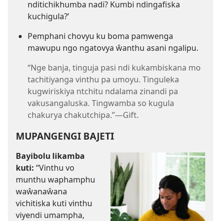
nditichikhumba nadi? Kumbi ndingafiska
kuchigula?’
Pemphani chovyu ku boma pamwenga
mawupu ngo ngatovya ŵanthu asani ngalipu.
“Nge banja, tinguja pasi ndi kukambiskana mo
tachitiyanga vinthu pa umoyu. Tinguleka
kugwiriskiya ntchitu ndalama zinandi pa
vakusangaluska. Tingwamba so kugula
chakurya chakutchipa.”​—Gift.
MUPANGENGI BAJETI
Bayibolu likamba
kuti:
“Vinthu vo
munthu waphamphu
waŵanaŵana
vichitiska kuti vinthu
viyendi umampha,