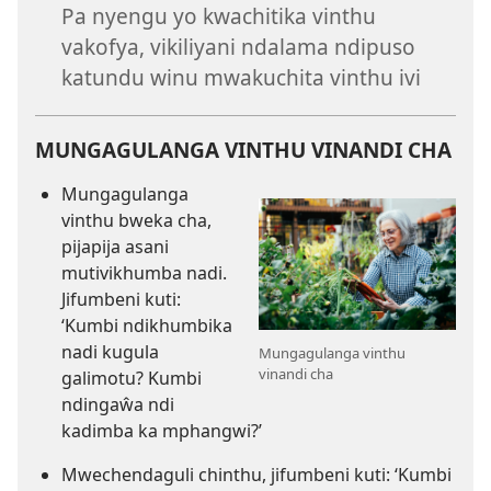
Pa nyengu yo kwachitika vinthu
vakofya, vikiliyani ndalama ndipuso
katundu winu mwakuchita vinthu ivi
MUNGAGULANGA VINTHU VINANDI CHA
Mungagulanga
vinthu bweka cha,
pijapija asani
mutivikhumba nadi.
Jifumbeni kuti:
‘Kumbi ndikhumbika
nadi kugula
Mungagulanga vinthu
vinandi cha
galimotu? Kumbi
ndingaŵa ndi
kadimba ka mphangwi?’
Mwechendaguli chinthu, jifumbeni kuti: ‘Kumbi