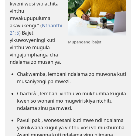
kweni wosi wo achita
vinthu
mwakupupuluma
akavukengi.” (
Nthanthi
21:5
) Bajeti
yikuwovyeningi kuti
Mupangengi bajeti
vinthu vo mugula
vingajumphanga cha
ndalama zo musaniya.
Chakwamba, lembani ndalama zo muwona kuti
musaniyengi pa mwezi.
Chachiŵi, lembani vinthu vo mukhumba kugula
kweniso wonani mo mugwiriskiya ntchitu
ndalama zinu pa mwezi.
Pavuli paki, wonesesani kuti mwe ndi ndalama
yakukwana kuguliya vinthu vosi vo mukhumba.
Asani muwona kuti ndalama yinu njimana,