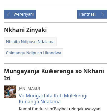
Wereriyani
Panthazi
Nkhani Zinyaki
Ntchitu Ndipuso Ndalama
Chimangu Ndipuso Likondwa
Mungayanja Kuŵerenga so Nkhani
Izi
JANI MASU!
Vo Mungachita Kuti Mulekengi
Kunanga Ndalama
Kumbi fundu za m’Bayibolu zingakuwovyani