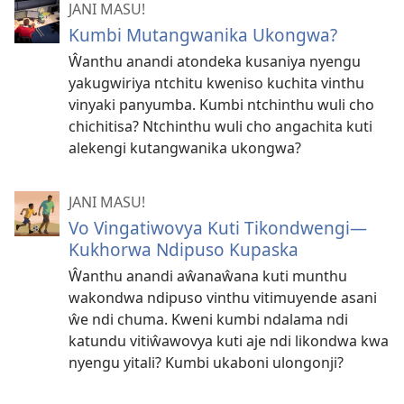
JANI MASU!
Kumbi Mutangwanika Ukongwa?
Ŵanthu anandi atondeka kusaniya nyengu
yakugwiriya ntchitu kweniso kuchita vinthu
vinyaki panyumba. Kumbi ntchinthu wuli cho
chichitisa? Ntchinthu wuli cho angachita kuti
alekengi kutangwanika ukongwa?
JANI MASU!
Vo Vingatiwovya Kuti Tikondwengi—
Kukhorwa Ndipuso Kupaska
Ŵanthu anandi aŵanaŵana kuti munthu
wakondwa ndipuso vinthu vitimuyende asani
ŵe ndi chuma. Kweni kumbi ndalama ndi
katundu vitiŵawovya kuti aje ndi likondwa kwa
nyengu yitali? Kumbi ukaboni ulongonji?