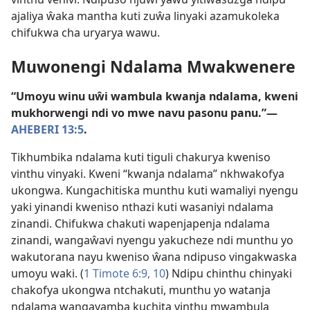
ajaliya ŵaka mantha kuti zuŵa linyaki azamukoleka
chifukwa cha uryarya wawu.
Muwonengi Ndalama Mwakwenere
“Umoyu winu uŵi wambula kwanja ndalama, kweni
mukhorwengi ndi vo mwe navu pasonu panu.”—
AHEBERI 13:5
.
Tikhumbika ndalama kuti tiguli chakurya kweniso
vinthu vinyaki. Kweni “kwanja ndalama” nkhwakofya
ukongwa. Kungachitiska munthu kuti wamaliyi nyengu
yaki yinandi kweniso nthazi kuti wasaniyi ndalama
zinandi. Chifukwa chakuti wapenjapenja ndalama
zinandi, wangaŵavi nyengu yakucheze ndi munthu yo
wakutorana nayu kweniso ŵana ndipuso vingakwaska
umoyu waki. (
1 Timote 6:9, 10
) Ndipu chinthu chinyaki
chakofya ukongwa ntchakuti, munthu yo watanja
ndalama wangayamba kuchita vinthu mwambula