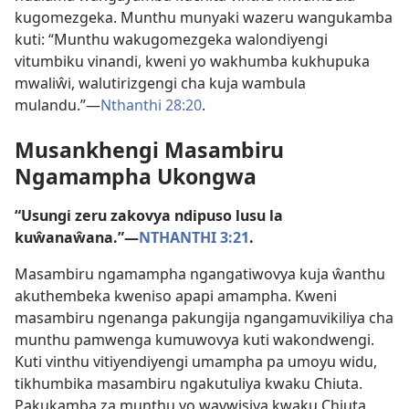
kugomezgeka. Munthu munyaki wazeru wangukamba
kuti: “Munthu wakugomezgeka walondiyengi
vitumbiku vinandi, kweni yo wakhumba kukhupuka
mwaliŵi, walutirizgengi cha kuja wambula
mulandu.”—
Nthanthi 28:20
.
Musankhengi Masambiru
Ngamampha Ukongwa
“Usungi zeru zakovya ndipuso lusu la
kuŵanaŵana.”—
NTHANTHI 3:21
.
Masambiru ngamampha ngangatiwovya kuja ŵanthu
akuthembeka kweniso apapi amampha. Kweni
masambiru ngenanga pakungija ngangamuvikiliya cha
munthu pamwenga kumuwovya kuti wakondwengi.
Kuti vinthu vitiyendiyengi umampha pa umoyu widu,
tikhumbika masambiru ngakutuliya kwaku Chiuta.
Pakukamba za munthu yo wavwisiya kwaku Chiuta,