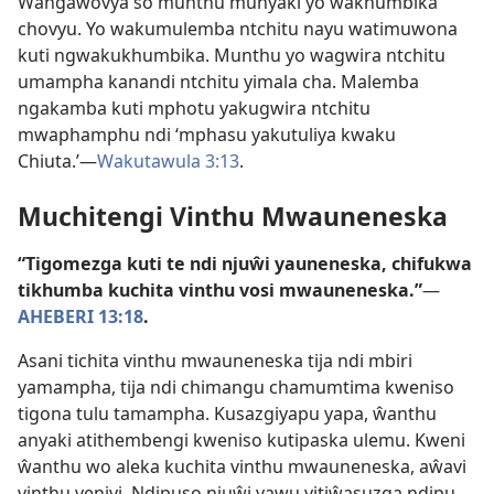
Wangawovya so munthu munyaki yo wakhumbika
chovyu. Yo wakumulemba ntchitu nayu watimuwona
kuti ngwakukhumbika. Munthu yo wagwira ntchitu
umampha kanandi ntchitu yimala cha. Malemba
ngakamba kuti mphotu yakugwira ntchitu
mwaphamphu ndi ‘mphasu yakutuliya kwaku
Chiuta.’—
Wakutawula 3:13
.
Muchitengi Vinthu Mwauneneska
“Tigomezga kuti te ndi njuŵi yauneneska, chifukwa
tikhumba kuchita vinthu vosi mwauneneska.”
—
AHEBERI 13:18
.
Asani tichita vinthu mwauneneska tija ndi mbiri
yamampha, tija ndi chimangu chamumtima kweniso
tigona tulu tamampha. Kusazgiyapu yapa, ŵanthu
anyaki atithembengi kweniso kutipaska ulemu. Kweni
ŵanthu wo aleka kuchita vinthu mwauneneska, aŵavi
vinthu venivi. Ndipuso njuŵi yawu yitiŵasuzga ndipu