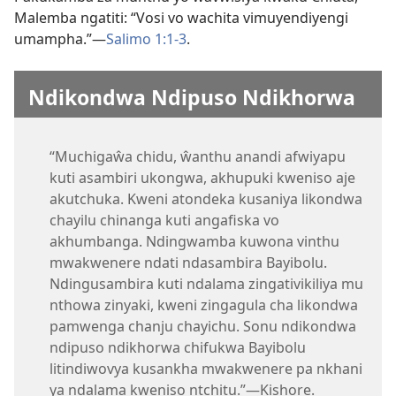
Malemba ngatiti: “Vosi vo wachita vimuyendiyengi
umampha.”—
Salimo 1:1-3
.
Ndikondwa Ndipuso Ndikhorwa
“Muchigaŵa chidu, ŵanthu anandi afwiyapu
kuti asambiri ukongwa, akhupuki kweniso aje
akutchuka. Kweni atondeka kusaniya likondwa
chayilu chinanga kuti angafiska vo
akhumbanga. Ndingwamba kuwona vinthu
mwakwenere ndati ndasambira Bayibolu.
Ndingusambira kuti ndalama zingativikiliya mu
nthowa zinyaki, kweni zingagula cha likondwa
pamwenga chanju chayichu. Sonu ndikondwa
ndipuso ndikhorwa chifukwa Bayibolu
litindiwovya kusankha mwakwenere pa nkhani
ya ndalama kweniso ntchitu.”—Kishore.