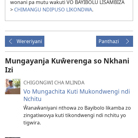
wonani pa mutu wakuti VO BAYIBOLU LISAMBIZA
>
CHIMANGU NDIPUSO LIKONDWA
.
Wereriyani
Panthazi
Mungayanja Kuŵerenga so Nkhani
Izi
CHIGONGWI CHA MLINDA
Vo Mungachita Kuti Mukondwengi ndi
Nchitu
Ŵanaŵaniyani nthowa zo Bayibolo likamba zo
zingatiwovya kuti tikondwengi ndi nchitu yo
tigwira.