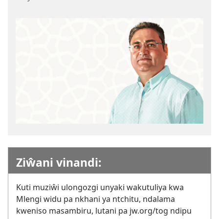
Ziŵani vinandi:
Kuti muziŵi ulongozgi unyaki wakutuliya kwa
Mlengi widu pa nkhani ya ntchitu, ndalama
kweniso masambiru, lutani pa jw.org/tog ndipu