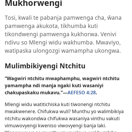
Mukhorwengi
Tosi, kwali te pabanja pamwenga cha, ŵana
pamwenga akukota, tikhumba kuti
tikondwengi pamwenga kukhorwa. Venivi
ndivu so Mlengi widu wakhumba. Mwaviyo,
watipaska ulongozgi wamampha ukongwa.
Mulimbikiyengi Ntchitu
“Wagwiri ntchitu mwaphamphu, wagwiri ntchitu
yamampha ndi manja ngaki kuti wasaniyi
chakupaskaku mukavu.”—
AEFESO 4:28
.
Mlengi widu watitichiska kuti tiwonengi ntchitu
mwakwenere. Chifukwa wuli? Munthu yo walimbikiya
ntchitu wakondwa chifukwa wasaniya vinthu vakuti
vimuwovyengi kweniso viwovyengi banja laki.