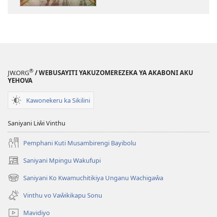
zo
Zingakuwovyani
Kuti
Mukondwengi
pa
Umoyu
®
JW.ORG
/ WEBUSAYITI YAKUZOMEREZEKA YA AKABONI AKU
YEHOVA
Kawonekeru ka Sikilini
Saniyani Liŵi Vinthu
Pemphani Kuti Musambirengi Bayibolu
Saniyani Mpingu Wakufupi
(Lajula
Peji
Saniyani Ko Kwamuchitikiya Unganu Wachigaŵa
(Lajula
Linyaki)
Peji
Vinthu vo Vaŵikikapu Sonu
Linyaki)
Mavidiyo