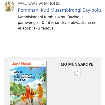
VAKUKWASKANA NDI ISI
Pemphani Kuti Musambirengi Bayibolu
Kambiskanani fumbu la mu Bayibolu
pamwenga ziŵani vinandi vakukwaskana ndi
Akaboni aku Yehova.
MO MUNGAKOPE
Nthowa
zakuchitiya
dawunilodi
JANI
MASU!
Zeru