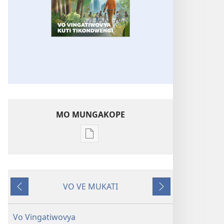
MO MUNGAKOPE
Nthowa
zakuchitiya
dawunilodi
JANI
VO VE MUKATI
MASU!
Wereriyani
Panthazi
Vo
Vingatiwovya
Vo Vingatiwovya
Kuti