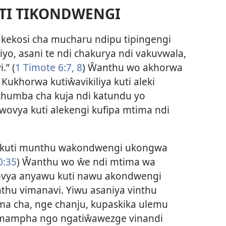
UTI TIKONDWENGI
i kekosi cha mucharu ndipu tipingengi
o, asani te ndi chakurya ndi vakuvwala,
.” (
1 Timote 6:7, 8
) Ŵanthu wo akhorwa
Kukhorwa kutiŵavikiliya kuti aleki
akhumba cha kuja ndi katundu yo
awovya kuti alekengi kufipa mtima ndi
a kuti munthu wakondwengi ukongwa
0:35
) Ŵanthu wo ŵe ndi mtima wa
ovya anyawu kuti nawu akondwengi
thu vimanavi. Yiwu asaniya vinthu
ma cha, nge chanju, kupaskika ulemu
mampha ngo ngatiŵawezge vinandi