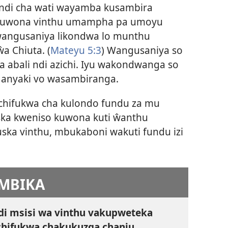
ndi cha wati wayamba kusambira
kuwona vinthu umampha pa umoyu
wangusaniya likondwa lo munthu
a Chiuta. (
Mateyu 5:3
) Wangusaniya so
abali ndi azichi. Iyu wakondwanga so
 anyaki vo wasambiranga.
 chifukwa cha kulondo fundu za mu
ska kweniso kuwona kuti ŵanthu
a vinthu, mbukaboni wakuti fundu izi
MBIKA
di msisi wa vinthu vakupweteka
chifukwa chakukuzga chanju