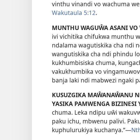
vinthu vinandi vo wachuma we
Wakutaula 5:12
.
MUNTHU WAGUŴA ASANI VO 
ivi vichitika chifukwa munthu 
ndalama wagutiskika cha ndi 
wangutiskika cha ndi phindu lo
kukhumbisiska chuma, kungachi
vakukhumbika vo vingamuwovy
banja laki ndi mabwezi ngaki
KUSUZGIKA MAŴANAŴANU ND
YASIKA PAMWENGA BIZINESI
chuma.
Leka ndipu uŵi wakuvw
paku ichu, mbwenu palivi. Pa
kuphulurukiya kuchanya.”—
Nth