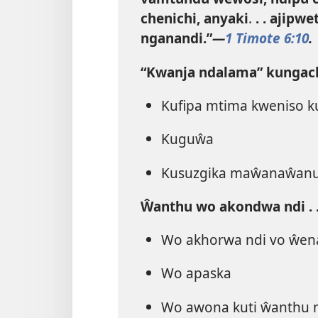
chenichi, anyaki
.
. . ajip
nganandi.”​
—
1 Timote 6:10
.
“Kwanja ndalama” kungachit
Kufipa mtima kweniso k
Kuguŵa
Kusuzgika maŵanaŵanu
Ŵanthu wo akondwa ndi . .
Wo akhorwa ndi vo ŵen
Wo apaska
Wo awona kuti ŵanthu