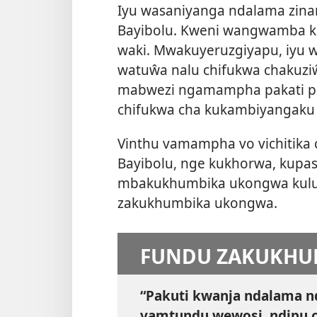
Iyu wasaniyanga ndalama zina
Bayibolu. Kweni wangwamba 
waki. Mwakuyeruzgiyapu, iyu 
watuŵa nalu chifukwa chakuziŵ
mabwezi ngamampha pakati pa 
chifukwa cha kukambiyangaku
Vinthu vamampha vo vichitika
Bayibolu, nge kukhorwa, kupa
mbakukhumbika ukongwa kulusk
zakukhumbika ukongwa.
FUNDU ZAKUKHU
“Pakuti kwanja ndalama n
vamtundu wewosi, ndipu 