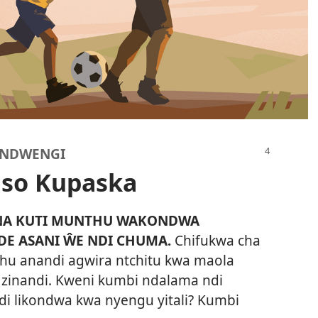
ONDWENGI
so Kupaska
A KUTI MUNTHU WAKONDWA
DE ASANI ŴE NDI CHUMA.
Chifukwa cha
 anandi agwira ntchitu kwa maola
 zinandi. Kweni kumbi ndalama ndi
di likondwa kwa nyengu yitali? Kumbi