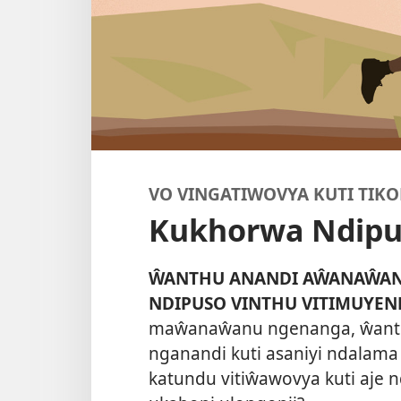
VO VINGATIWOVYA KUTI TIK
Kukhorwa Ndipu
ŴANTHU ANANDI AŴANAŴAN
NDIPUSO VINTHU VITIMUYEN
maŵanaŵanu ngenanga, ŵanthu
nganandi kuti asaniyi ndalama
katundu vitiŵawovya kuti aje n