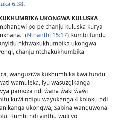
Luka 6:38
.
KUKHUMBIKA UKONGWA KULUSKA
hangwi po pe chanju kuluska kurya
nkhana.” (
Nthanthi 15:17
) Kumbi fundu
nja anyidu nkhwakukhumbika ukongwa
yengi, chanju ntchakukhumbika
rica, wanguziŵa kukhumbika kwa fundu
wati wamuleka, iyu wasuzgikanga
ovya pamoza ndi ŵana ŵaki ŵaŵi
hitu kuŵi ndipu wayukanga 4 koloku ndi
gwanikanga ukongwa, Sabina wanguwona
lu. Kumbi ndi vinthu wuli vo