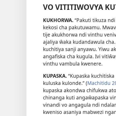
VO VITITIWOVYA K
KUKHORWA.
“Pakuti tikuza nd
kekosi cha pakutuwamu. Mwaviy
tije akukhorwa ndi vinthu venivi
ajaliya ŵaka kudandawula cha. 
kuchitiya sanji anyawu. Yiwu 
angafiska cha kugula. Ivi vitiŵ
vinthu vambula kwenere.
KUPASKA.
“Kupaska kuchitisk
kuluska kulonde.” (
Machitidu 2
kupaska akondwa chifukwa at
chinanga kuti angaŵapaska vin
vinandi vo angagula ndi ndala
kweniso asaniya mabwezi nga