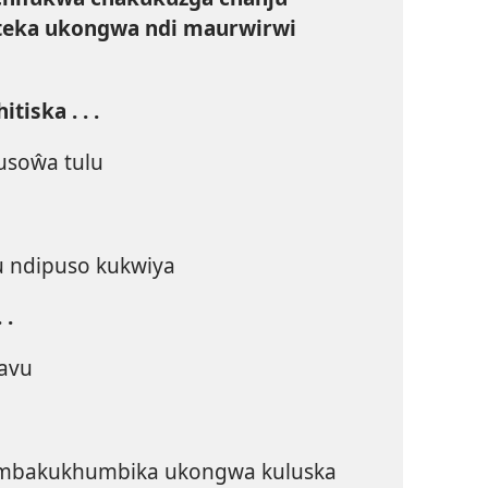
weteka ukongwa ndi maurwirwi
iska . . .
usoŵa tulu
 ndipuso kukwiya
 .
avu
 mbakukhumbika ukongwa kuluska