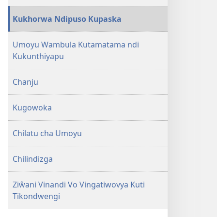
Tikondwengi
Kukhorwa Ndipuso Kupaska
Umoyu Wambula Kutamatama ndi
Kukunthiyapu
Chanju
Kugowoka
Chilatu cha Umoyu
Chilindizga
Ziŵani Vinandi Vo Vingatiwovya Kuti
Tikondwengi