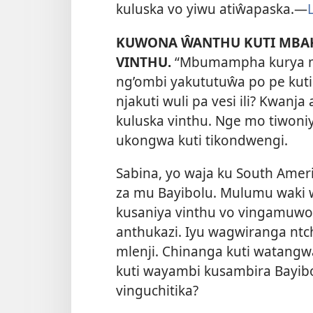
kuluska vo yiwu atiŵapaska.—
KUWONA ŴANTHU KUTI MBA
VINTHU.
“Mbumampha kurya mp
ng’ombi yakututuŵa po pe kuti
njakuti wuli pa vesi ili? Kwa
kuluska vinthu. Nge mo tiwoni
ukongwa kuti tikondwengi.
Sabina, yo waja ku South Ame
za mu Bayibolu. Mulumu waki 
kusaniya vinthu vo vingamuw
anthukazi. Iyu wagwiranga ntc
mlenji. Chinanga kuti watan
kuti wayambi kusambira Bayibo
vinguchitika?