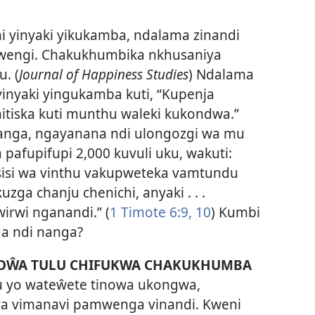
i yinyaki yikukamba, ndalama zinandi
ondwengi. Chakukhumbika nkhusaniya
. (
Journal of Happiness Studies
) Ndalama
 yinyaki yingukamba kuti, “Kupenja
tiska kuti munthu waleki kukondwa.”
anga, ngayanana ndi ulongozgi wa mu
pafupifupi 2,000 kuvuli uku, wakuti:
sisi wa vinthu vakupweteka vamtundu
zga chanju chenichi, anyaki . . .
irwi nganandi.” (
1 Timote 6:9, 10
) Kumbi
a ndi nanga?
SOŴA TULU CHIFUKWA CHAKUKHUMBA
ku yo wateŵete tinowa ukongwa,
ya vimanavi pamwenga vinandi. Kweni