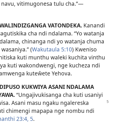
 navu, vitimugonesa tulu cha.”—
WALINDIZGANGA VATONDEKA.
Kanandi
wagutiskika cha ndi ndalama. “Yo watanja
ndalama, chinanga ndi yo watanja chuma
 wasaniya.” (
Wakutaula 5:10
) Kweniso
tiska kuti munthu waleki kuchita vinthu
a kuti wakondwengi, nge kucheza ndi
 pamwenga kuteŵete Yehova.
IPUSO KUKWIYA ASANI NDALAMA
 YAWA.
“Ungajivukisanga cha kuti usaniyi
isa. Asani masu ngaku ngalereska
kuti chimengi mapapa nge nombu ndi
anthi 23:4, 5
.