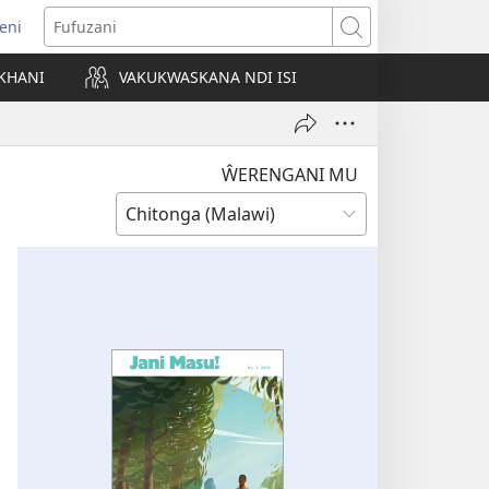
eni
ajula
Fufuzani
ji
KHANI
VAKUKWASKANA NDI ISI
nyaki)
ŴERENGANI MU