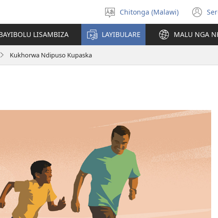
Chitonga (Malawi)
Ser
Sankhani
(L
chineneru
Pe
BAYIBOLU LISAMBIZA
LAYIBULARE
MALU NGA N
Li
Kukhorwa Ndipuso Kupaska