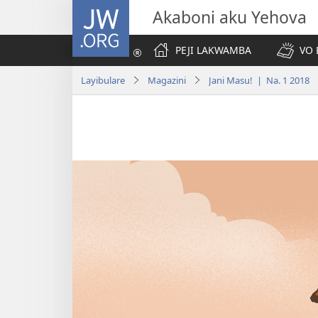
JW.ORG
Akaboni aku Yehova
PEJI LAKWAMBA
VO 
Layibulare
Magazini
Jani Masu! | Na. 1 2018