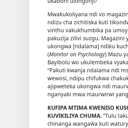
ukaboni ulongonji?
Mwakukoliyana ndi vo magazin
ndizu cha zichitiska kuti tik
vinthu vakukhumbika pa umoyu
pakuzija zilivi suzgu. Magazini
ukongwa [ndalama] ndiku kuchi
(
Monitor on Psychology
) Mazu y
Bayibolu wo ukulembeka vyaka 
“Pakuti kwanja ndalama ndi m
wewosi, ndipu chifukwa chakuku
ajipweteka ukongwa ndi maurw
nganyaki mwa maurwirwi yang
KUFIPA MTIMA KWENISO KU
KUVIKILIYA CHUMA.
“Tulu ta
chinanga wangaŵa kuti watur