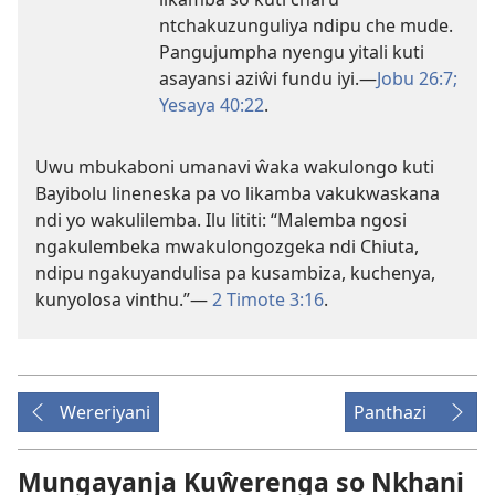
ntchakuzunguliya ndipu che mude.
Pangujumpha nyengu yitali kuti
asayansi aziŵi fundu iyi.—
Jobu 26:7;
Yesaya 40:22
.
Uwu mbukaboni umanavi ŵaka wakulongo kuti
Bayibolu lineneska pa vo likamba vakukwaskana
ndi yo wakulilemba. Ilu lititi: “Malemba ngosi
ngakulembeka mwakulongozgeka ndi Chiuta,
ndipu ngakuyandulisa pa kusambiza, kuchenya,
kunyolosa vinthu.”—
2 Timote 3:16
.
Wereriyani
Panthazi
Mungayanja Kuŵerenga so Nkhani