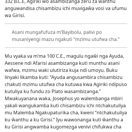
332 B.C.E, Agiriki wo asambizanga zeru za ŵanthu
anguwandisa chisambizu ichi muvigaŵa vosi va ufumu
wa Girisi.
Asani mungafufuza m’Bayibolu, palivi po
musaniyengi mazu ngakuti “mzimu utufwa cha.”
Mu vyaka va m’ma 100 C.E., magulu ngaŵi nga Ayuda,
Aessene ndi Afarisi asambizanga kuti munthu asani
wafwa, mzimu waki ulutiriza kuja ndi umoyu. Buku
linyaki likamba kuti: “Ayuda angusambira chisambizu
chakuti mzimu utufwa cha kutuwa kwa Agiriki ndipuso
kutuliya ku fundu zo Plato wasambizanga.”
Mwakuyanana waka, Josephus yo walembanga mbiri
yakali wangukamba kuti chisambizu ichi ntchakutuliya
mu Malemba Ngakupaturika cha, kweni “ntchakutuliya
ku ŵanthu a ku Girisi.” Iyu wawonanga kuti ŵanthu a
ku Girisi angwamba kugomezga venivi chifukwa cha