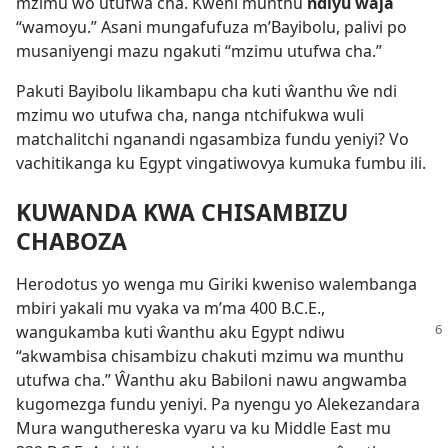
mzimu wo utufwa cha. Kweni munthu
ndiyu waja
“wamoyu.” Asani mungafufuza m’Bayibolu, palivi po
musaniyengi mazu ngakuti “mzimu utufwa cha.”
Pakuti Bayibolu likambapu cha kuti ŵanthu ŵe ndi
mzimu wo utufwa cha, nanga ntchifukwa wuli
matchalitchi nganandi ngasambiza fundu yeniyi? Vo
vachitikanga ku Egypt vingatiwovya kumuka fumbu ili.
KUWANDA KWA CHISAMBIZU
CHABOZA
Herodotus yo wenga mu Giriki kweniso walembanga
mbiri yakali mu vyaka va m’ma 400 B.C.E.,
wangukamba kuti ŵanthu aku Egypt
ndiwu
“akwambisa chisambizu chakuti mzimu wa munthu
utufwa cha.” Ŵanthu aku Babiloni nawu angwamba
kugomezga fundu yeniyi. Pa nyengu yo Alekezandara
Mura wanguthereska vyaru va ku Middle East mu