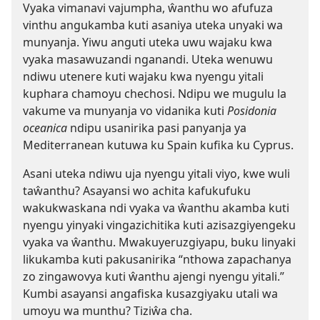
Vyaka vimanavi vajumpha, ŵanthu wo afufuza
vinthu angukamba kuti asaniya uteka unyaki wa
munyanja. Yiwu anguti uteka uwu wajaku kwa
vyaka masawuzandi nganandi. Uteka wenuwu
ndiwu utenere kuti wajaku kwa nyengu yitali
kuphara chamoyu chechosi. Ndipu we mugulu la
vakume va munyanja vo vidanika kuti
Posidonia
oceanica
ndipu usanirika pasi panyanja ya
Mediterranean kutuwa ku Spain kufika ku Cyprus.
Asani uteka ndiwu uja nyengu yitali viyo, kwe wuli
taŵanthu? Asayansi wo achita kafukufuku
wakukwaskana ndi vyaka va ŵanthu akamba kuti
nyengu yinyaki vingazichitika kuti azisazgiyengeku
vyaka va ŵanthu. Mwakuyeruzgiyapu, buku linyaki
likukamba kuti pakusanirika “nthowa zapachanya
zo zingawovya kuti ŵanthu ajengi nyengu yitali.”
Kumbi asayansi angafiska kusazgiyaku utali wa
umoyu wa munthu? Tiziŵa cha.