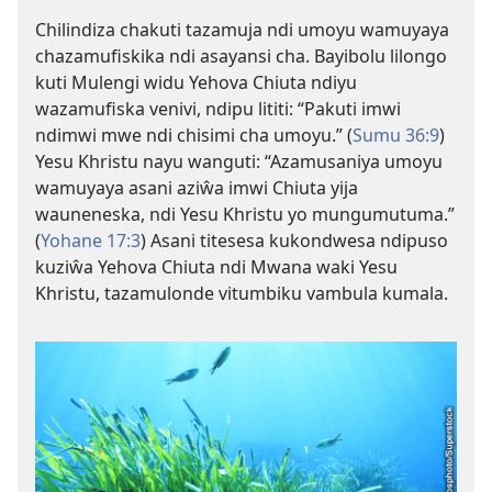
Chilindiza chakuti tazamuja ndi umoyu wamuyaya
chazamufiskika ndi asayansi cha. Bayibolu lilongo
kuti Mulengi widu Yehova Chiuta ndiyu
wazamufiska venivi, ndipu lititi: “Pakuti imwi
ndimwi mwe ndi chisimi cha umoyu.” (
Sumu 36:9
)
Yesu Khristu nayu wanguti: “Azamusaniya umoyu
wamuyaya asani aziŵa imwi Chiuta yija
wauneneska, ndi Yesu Khristu yo mungumutuma.”
(
Yohane 17:3
) Asani titesesa kukondwesa ndipuso
kuziŵa Yehova Chiuta ndi Mwana waki Yesu
Khristu, tazamulonde vitumbiku vambula kumala.