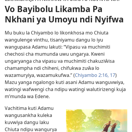
Vo Bayibolu Likamba Pa
Nkhani ya Umoyu ndi Nyifwa
Mu buku la Chiyambo lo likonkhosa mo Chiuta
wangulenge vinthu, tisaniyamu dangu lo iyu
wangupasa Adamu lakuti: “Vipasu va muchimiti
chechosi cha mumunda uwu ungarya. Kweni
ungaryanga cha vipasu va muchimiti chakuziŵisa
chamampha ndi chiheni, chifukwa zuŵa lo
wazamuryiya, wazamukufwa.” (
Chiyambo 2:16, 17
)
Mazu yanga ngalongo kuti asani Adamu wanguvwiya,
watingi wafwengi cha ndipu watingi walutirizengi kuja
m’munda wa Edene.
Vachitima kuti Adamu
wangusankha kuleka
kuvwiya dangu laku
Chiuta ndipu wangurya