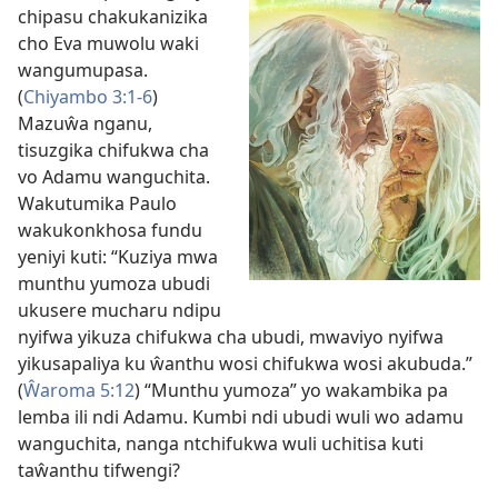
chipasu chakukanizika
cho Eva muwolu waki
wangumupasa.
(
Chiyambo 3:1-6
)
Mazuŵa nganu,
tisuzgika chifukwa cha
vo Adamu wanguchita.
Wakutumika Paulo
wakukonkhosa fundu
yeniyi kuti: “Kuziya mwa
munthu yumoza ubudi
ukusere mucharu ndipu
nyifwa yikuza chifukwa cha ubudi, mwaviyo nyifwa
yikusapaliya ku ŵanthu wosi chifukwa wosi akubuda.”
(
Ŵaroma 5:12
) “Munthu yumoza” yo wakambika pa
lemba ili ndi Adamu. Kumbi ndi ubudi wuli wo adamu
wanguchita, nanga ntchifukwa wuli uchitisa kuti
taŵanthu tifwengi?