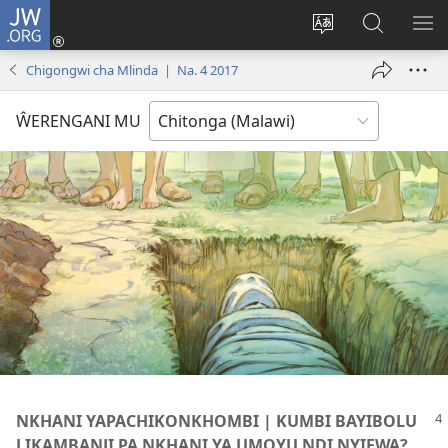
JW.ORG
Sereni
(Lajula
Sinthani
Fufuzani
LO
Peji
chineneru
Vinthu
ME
Chigongwi cha Mlinda | Na. 4 2017
Linyaki)
pa
JW.ORG
ŴERENGANI MU
NKHANI YAPACHIKONKHOMBI | KUMBI BAYIBOLU
LIKAMBANJI PA NKHANI YA UMOYU NDI NYIFWA?