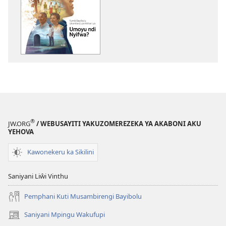
dawunilodi
CHIGONGWI
CHA
MLINDA
Kumbi
Bayibolu
Likambanji
pa
Nkhani
ya
®
JW.ORG
/ WEBUSAYITI YAKUZOMEREZEKA YA AKABONI AKU
Umoyu
YEHOVA
ndi
Kawonekeru ka Sikilini
Nyifwa?
Saniyani Liŵi Vinthu
Pemphani Kuti Musambirengi Bayibolu
Saniyani Mpingu Wakufupi
(Lajula