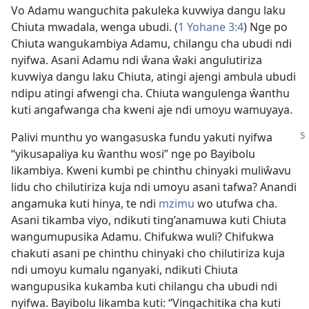
Vo Adamu wanguchita pakuleka kuvwiya dangu laku
Chiuta mwadala, wenga ubudi. (
1 Yohane 3:4
) Nge po
Chiuta wangukambiya Adamu, chilangu cha ubudi ndi
nyifwa. Asani Adamu ndi ŵana ŵaki angulutiriza
kuvwiya dangu laku Chiuta, atingi ajengi ambula ubudi
ndipu atingi afwengi cha. Chiuta wangulenga ŵanthu
kuti angafwanga cha kweni aje ndi umoyu wamuyaya.
Palivi munthu yo wangasuska fundu yakuti nyifwa
“yikusapaliya ku ŵanthu wosi” nge po Bayibolu
likambiya. Kweni kumbi pe chinthu chinyaki muliŵavu
lidu cho chilutiriza kuja ndi umoyu asani tafwa? Anandi
angamuka kuti hinya, te ndi
mzimu
wo utufwa cha.
Asani tikamba viyo, ndikuti ting’anamuwa kuti Chiuta
wangumupusika Adamu. Chifukwa wuli? Chifukwa
chakuti asani pe chinthu chinyaki cho chilutiriza kuja
ndi umoyu kumalu nganyaki, ndikuti Chiuta
wangupusika kukamba kuti chilangu cha ubudi ndi
nyifwa. Bayibolu likamba kuti: “Vingachitika cha kuti