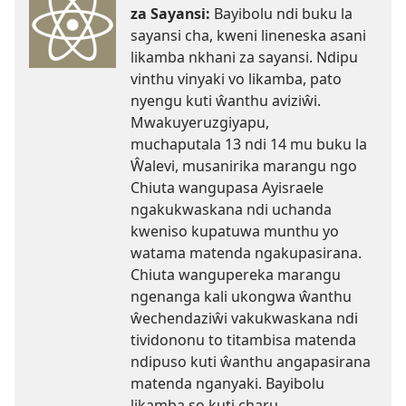
za Sayansi:
Bayibolu ndi buku la
sayansi cha, kweni lineneska asani
likamba nkhani za sayansi. Ndipu
vinthu vinyaki vo likamba, pato
nyengu kuti ŵanthu aviziŵi.
Mwakuyeruzgiyapu,
muchaputala 13 ndi 14 mu buku la
Ŵalevi, musanirika marangu ngo
Chiuta wangupasa Ayisraele
ngakukwaskana ndi uchanda
kweniso kupatuwa munthu yo
watama matenda ngakupasirana.
Chiuta wangupereka marangu
ngenanga kali ukongwa ŵanthu
ŵechendaziŵi vakukwaskana ndi
tividononu to titambisa matenda
ndipuso kuti ŵanthu angapasirana
matenda nganyaki. Bayibolu
likamba so kuti charu