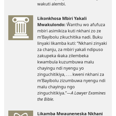
wakuti alembi.
Likonkhosa Mbiri Yakali
Mwakulondo:
Ŵanthu wo afufuza
mbiri asimikiza kuti nkhani zo ze
m’Bayibolu zikuchitika nadi. Buku
linyaki likamba kuti: “Nkhani zinyaki
za chanju, za mbiri yakali ndipuso
zakupeka ŵaka zilembeka
kwambula kuzumbuwa malu
chayingu ndi nyengu yo
zinguchitikiya, . . . kweni nkhani za
m’Bayibolu zizumbuwa nyengu ndi
malu chayingu ngo
zinguchitikiya.”—
A Lawyer Examines
the Bible.
Likamba Mwauneneska Nkhani