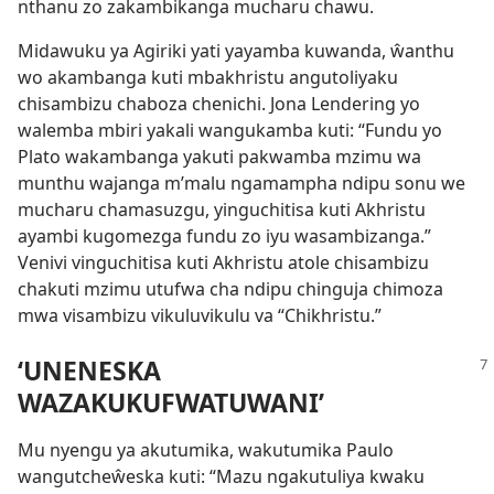
nthanu zo zakambikanga mucharu chawu.
Midawuku ya Agiriki yati yayamba kuwanda, ŵanthu
wo akambanga kuti mbakhristu angutoliyaku
chisambizu chaboza chenichi. Jona Lendering yo
walemba mbiri yakali wangukamba kuti: “Fundu yo
Plato wakambanga yakuti pakwamba mzimu wa
munthu wajanga m’malu ngamampha ndipu sonu we
mucharu chamasuzgu, yinguchitisa kuti Akhristu
ayambi kugomezga fundu zo iyu wasambizanga.”
Venivi vinguchitisa kuti Akhristu atole chisambizu
chakuti mzimu utufwa cha ndipu chinguja chimoza
mwa visambizu vikuluvikulu va “Chikhristu.”
‘UNENESKA
WAZAKUKUFWATUWANI’
Mu nyengu ya akutumika, wakutumika Paulo
wangutcheŵeska kuti: “Mazu ngakutuliya kwaku