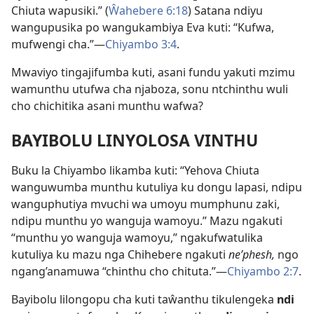
Chiuta wapusiki.” (
Ŵahebere 6:18
) Satana ndiyu
wangupusika po wangukambiya Eva kuti: “Kufwa,
mufwengi cha.”—
Chiyambo 3:4
.
Mwaviyo tingajifumba kuti, asani fundu yakuti mzimu
wamunthu utufwa cha njaboza, sonu ntchinthu wuli
cho chichitika asani munthu wafwa?
BAYIBOLU LINYOLOSA VINTHU
Buku la Chiyambo likamba kuti: “Yehova Chiuta
wanguwumba munthu kutuliya ku dongu lapasi, ndipu
wanguphutiya mvuchi wa umoyu mumphunu zaki,
ndipu munthu yo wanguja wamoyu.” Mazu ngakuti
“munthu yo wanguja wamoyu,” ngakufwatulika
kutuliya ku mazu nga Chihebere ngakuti
ne’phesh,
ngo
ngang’anamuwa “chinthu cho chituta.”—
Chiyambo 2:7
.
Bayibolu lilongopu cha kuti taŵanthu tikulengeka
ndi