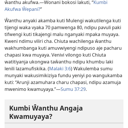
ŵanthu akufwa.—Wonani bokosi lakuti, “
Kumbi
Akufwa Ŵepani?
”
Ŵanthu anyaki akamba kuti Mulengi wakutilenga kuti
tijengi waka vyaka 70 pamwenga 80, ndipu pavuli paki
tifwengi kuti tikajengi malu nganyaki mpaka muyaya.
Kweni ndimu viliri cha. Chiuta wachilenga ŵanthu
wakhumbanga kuti amuvwiyengi ndipuso aje pacharu
chapasi kwa muyaya. Venivi vilongo kuti Chiuta
watitiyanja ukongwa taŵanthu ndipu khumbu laki
lenili lazamufiskika. (
Malaki 3:6
) Wakulemba sumu
munyaki wakusimikiziya fundu yeniyi po wangukamba
kuti: “Arunji azamuhara charu chapasi, ndipu azamuja
mwenimo kwamuyaya.”—
Sumu 37:29
.
Kumbi Ŵanthu Angaja
Kwamuyaya?