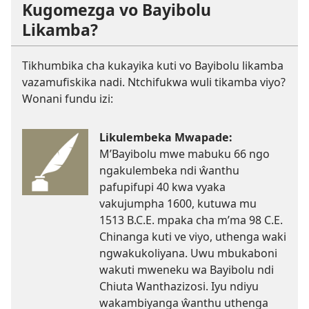
Kugomezga vo Bayibolu
Likamba?
Tikhumbika cha kukayika kuti vo Bayibolu likamba
vazamufiskika nadi. Ntchifukwa wuli tikamba viyo?
Wonani fundu izi:
Likulembeka Mwapade:
M’Bayibolu mwe mabuku 66 ngo
ngakulembeka ndi ŵanthu
pafupifupi 40 kwa vyaka
vakujumpha 1600, kutuwa mu
1513 B.C.E. mpaka cha m’ma 98 C.E.
Chinanga kuti ve viyo, uthenga waki
ngwakukoliyana. Uwu mbukaboni
wakuti mweneku wa Bayibolu ndi
Chiuta Wanthazizosi. Iyu ndiyu
wakambiyanga ŵanthu uthenga