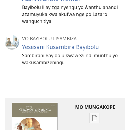
Bayibolu lilayizga nyengu yo ŵanthu anandi
azamuyuka kwa akufwa nge po Lazaro
wanguchitiya.
VO BAYIBOLU LISAMBIZA
Yesesani Kusambira Bayibolu
Sambirani Bayibolu kwawezi ndi munthu yo
wakusambizeningi.
MO MUNGAKOPE
Nthowa
zakuchitiya