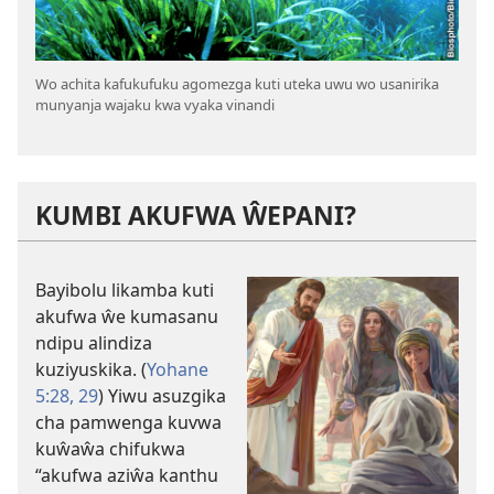
Wo achita kafukufuku agomezga kuti uteka uwu wo usanirika
munyanja wajaku kwa vyaka vinandi
KUMBI AKUFWA ŴEPANI?
Bayibolu likamba kuti
akufwa ŵe kumasanu
ndipu alindiza
kuziyuskika. (
Yohane
5:28, 29
) Yiwu asuzgika
cha pamwenga kuvwa
kuŵaŵa chifukwa
“akufwa aziŵa kanthu