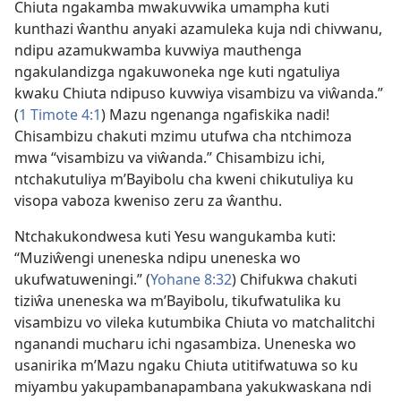
Chiuta ngakamba mwakuvwika umampha kuti
kunthazi ŵanthu anyaki azamuleka kuja ndi chivwanu,
ndipu azamukwamba kuvwiya mauthenga
ngakulandizga ngakuwoneka nge kuti ngatuliya
kwaku Chiuta ndipuso kuvwiya visambizu va viŵanda.”
(
1 Timote 4:1
) Mazu ngenanga ngafiskika nadi!
Chisambizu chakuti mzimu utufwa cha ntchimoza
mwa “visambizu va viŵanda.” Chisambizu ichi,
ntchakutuliya m’Bayibolu cha kweni chikutuliya ku
visopa vaboza kweniso zeru za ŵanthu.
Ntchakukondwesa kuti Yesu wangukamba kuti:
“Muziŵengi uneneska ndipu uneneska wo
ukufwatuweningi.” (
Yohane 8:32
) Chifukwa chakuti
tiziŵa uneneska wa m’Bayibolu, tikufwatulika ku
visambizu vo vileka kutumbika Chiuta vo matchalitchi
nganandi mucharu ichi ngasambiza. Uneneska wo
usanirika m’Mazu ngaku Chiuta utitifwatuwa so ku
miyambu yakupambanapambana yakukwaskana ndi