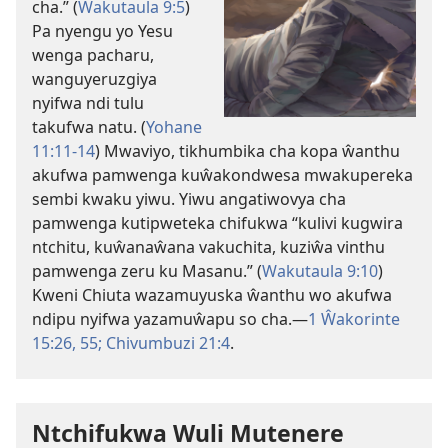
cha.” (
Wakutaula 9:5
)
Pa nyengu yo Yesu
wenga pacharu,
wanguyeruzgiya
nyifwa ndi tulu
takufwa natu. (
Yohane
11:11-14
) Mwaviyo, tikhumbika cha kopa ŵanthu
akufwa pamwenga kuŵakondwesa mwakupereka
sembi kwaku yiwu. Yiwu angatiwovya cha
pamwenga kutipweteka chifukwa “kulivi kugwira
ntchitu, kuŵanaŵana vakuchita, kuziŵa vinthu
pamwenga zeru ku Masanu.” (
Wakutaula 9:10
)
Kweni Chiuta wazamuyuska ŵanthu wo akufwa
ndipu nyifwa yazamuŵapu so cha.—
1 Ŵakorinte
15:26,
55;
Chivumbuzi 21:4
.
Ntchifukwa Wuli Mutenere