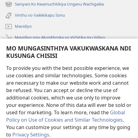
Peji
Saniyani Ko Kwamuchitikiya Unganu Wachigaŵa
(Lajula
Linyaki)
Peji
Vinthu vo Vaŵikikapu Sonu
Linyaki)
Mavidiyo
Mavidiyo ngo Akonkhoska vo Vichitika mu Vidiyo
MO MUNGASINTHIYA VAKUKWASKANA NDI
Fufuzani
KUSUNGA CHISISI
Kupereka Vakupereka
(Lajula
To provide you with the best possible experience, we
Peji
use cookies and similar technologies. Some cookies
Linyaki)
LAYIBULARE YA PA INTANETI
are necessary to make our website work and cannot
(Lajula
be refused. You can accept or decline the use of
Peji
®
JW Hub
Linyaki)
additional cookies, which we use only to improve
(Lajula
Peji
your experience. None of this data will ever be sold or
Linyaki)
used for marketing. To learn more, read the
Global
Policy on Use of Cookies and Similar Technologies
.
You can customize your settings at any time by going
Copyright
© 2026 Watch Tower Bible and Tract Society of Pennsylvania.
FUNDU ZO MUKHUMBIKA KULONDO
|
KUSUNGA CHISISI
|
MO
to
Privacy Settings
.