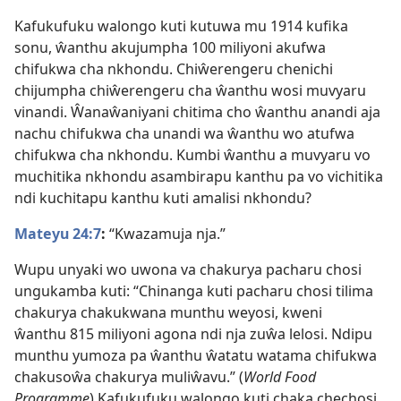
Kafukufuku walongo kuti kutuwa mu 1914 kufika
sonu, ŵanthu akujumpha 100 miliyoni akufwa
chifukwa cha nkhondu. Chiŵerengeru chenichi
chijumpha chiŵerengeru cha ŵanthu wosi muvyaru
vinandi. Ŵanaŵaniyani chitima cho ŵanthu anandi aja
nachu chifukwa cha unandi wa ŵanthu wo atufwa
chifukwa cha nkhondu. Kumbi ŵanthu a muvyaru vo
muchitika nkhondu asambirapu kanthu pa vo vichitika
ndi kuchitapu kanthu kuti amalisi nkhondu?
Mateyu 24:7
:
“Kwazamuja nja.”
Wupu unyaki wo uwona va chakurya pacharu chosi
ungukamba kuti: “Chinanga kuti pacharu chosi tilima
chakurya chakukwana munthu weyosi, kweni
ŵanthu 815 miliyoni agona ndi nja zuŵa lelosi. Ndipu
munthu yumoza pa ŵanthu ŵatatu watama chifukwa
chakusoŵa chakurya muliŵavu.” (
World Food
Programme
) Kafukufuku walongo kuti chaka chechosi,