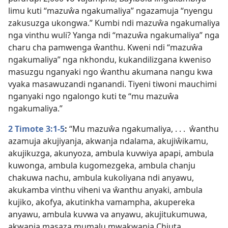
limu kuti “mazuŵa ngakumaliya” ngazamuja “nyengu
zakusuzga ukongwa.” Kumbi ndi mazuŵa ngakumaliya
nga vinthu wuli? Yanga ndi “mazuŵa ngakumaliya” nga
charu cha pamwenga ŵanthu. Kweni ndi “mazuŵa
ngakumaliya” nga nkhondu, kukandilizgana kweniso
masuzgu nganyaki ngo ŵanthu akumana nangu kwa
vyaka masawuzandi nganandi. Tiyeni tiwoni mauchimi
nganyaki ngo ngalongo kuti te “mu mazuŵa
ngakumaliya.”
2 Timote 3:1-5
:
“Mu mazuŵa ngakumaliya, . . . ŵanthu
azamuja akujiyanja, akwanja ndalama, akujiŵikamu,
akujikuzga, akunyoza, ambula kuvwiya apapi, ambula
kuwonga, ambula kugomezgeka, ambula chanju
chakuwa nachu, ambula kukoliyana ndi anyawu,
akukamba vinthu viheni va ŵanthu anyaki, ambula
kujiko, akofya, akutinkha vamampha, akupereka
anyawu, ambula kuvwa va anyawu, akujitukumuwa,
akwanja masaza mumalu mwakwanja Chiuta,