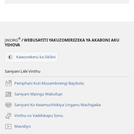
Kumbi
Ndi
Vinthu
Wuli
vo
Vichitikengi
®
JW.ORG
/ WEBUSAYITI YAKUZOMEREZEKA YA AKABONI AKU
Kunthazi?
YEHOVA
Kawonekeru ka Sikilini
Saniyani Liŵi Vinthu
Pemphani Kuti Musambirengi Bayibolu
Saniyani Mpingu Wakufupi
(Lajula
Peji
Saniyani Ko Kwamuchitikiya Unganu Wachigaŵa
(Lajula
Linyaki)
Peji
Vinthu vo Vaŵikikapu Sonu
Linyaki)
Mavidiyo