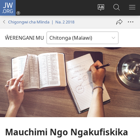
JW.ORG
Sereni
(Lajula
Sinthani
Fufuzani
LO
Peji
chineneru
Vinthu
ME
Chigongwi cha Mlinda | Na. 2 2018
Linyaki)
pa
JW.ORG
ŴERENGANI MU
Mauchimi Ngo Ngakufiskika