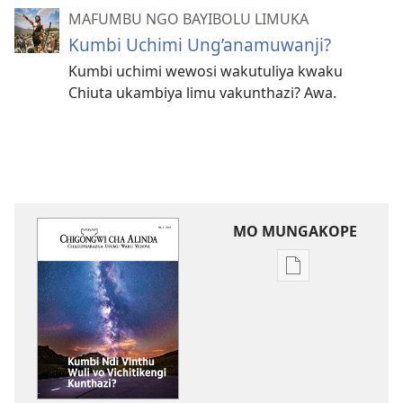
MAFUMBU NGO BAYIBOLU LIMUKA
Kumbi Uchimi Ung’anamuwanji?
Kumbi uchimi wewosi wakutuliya kwaku
Chiuta ukambiya limu vakunthazi? Awa.
MO MUNGAKOPE
Nthowa
zakuchitiya
dawunilodi
CHIGONGWI
CHA
MLINDA