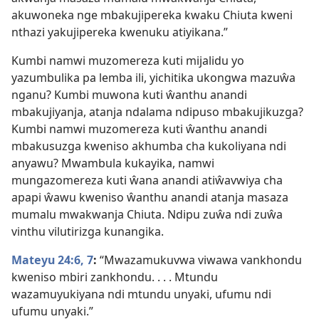
akuwoneka nge mbakujipereka kwaku Chiuta kweni
nthazi yakujipereka kwenuku atiyikana.”
Kumbi namwi muzomereza kuti mijalidu yo
yazumbulika pa lemba ili, yichitika ukongwa mazuŵa
nganu? Kumbi muwona kuti ŵanthu anandi
mbakujiyanja, atanja ndalama ndipuso mbakujikuzga?
Kumbi namwi muzomereza kuti ŵanthu anandi
mbakusuzga kweniso akhumba cha kukoliyana ndi
anyawu? Mwambula kukayika, namwi
mungazomereza kuti ŵana anandi atiŵavwiya cha
apapi ŵawu kweniso ŵanthu anandi atanja masaza
mumalu mwakwanja Chiuta. Ndipu zuŵa ndi zuŵa
vinthu vilutirizga kunangika.
Mateyu 24:6, 7
:
“Mwazamukuvwa viwawa vankhondu
kweniso mbiri zankhondu. . . . Mtundu
wazamuyukiyana ndi mtundu unyaki, ufumu ndi
ufumu unyaki.”