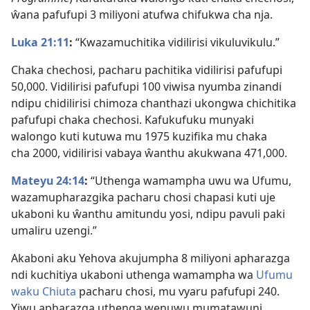
ŵana pafufupi 3 miliyoni atufwa chifukwa cha nja.
Luka 21:11
:
“Kwazamuchitika vidilirisi vikuluvikulu.”
Chaka chechosi, pacharu pachitika vidilirisi pafufupi
50,000. Vidilirisi pafufupi 100 viwisa nyumba zinandi
ndipu chidilirisi chimoza chanthazi ukongwa chichitika
pafufupi chaka chechosi. Kafukufuku munyaki
walongo kuti kutuwa mu 1975 kuzifika mu chaka
cha 2000, vidilirisi vabaya ŵanthu akukwana 471,000.
Mateyu 24:14
:
“Uthenga wamampha uwu wa Ufumu,
wazamupharazgika pacharu chosi chapasi kuti uje
ukaboni ku ŵanthu amitundu yosi, ndipu pavuli paki
umaliru uzengi.”
Akaboni aku Yehova akujumpha 8 miliyoni apharazga
ndi kuchitiya ukaboni uthenga wamampha wa
Ufumu
waku Chiuta
pacharu chosi, mu vyaru pafufupi 240.
Yiwu apharazga uthenga wenuwu mumatawuni,