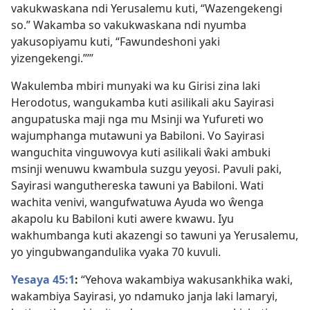
vakukwaskana ndi Yerusalemu kuti, “Wazengekengi
so.” Wakamba so vakukwaskana ndi nyumba
yakusopiyamu kuti, “Fawundeshoni yaki
yizengekengi.”’”
Wakulemba mbiri munyaki wa ku Girisi zina laki
Herodotus, wangukamba kuti asilikali aku Sayirasi
angupatuska maji nga mu Msinji wa Yufureti wo
wajumphanga mutawuni ya Babiloni. Vo Sayirasi
wanguchita vinguwovya kuti asilikali ŵaki ambuki
msinji wenuwu kwambula suzgu yeyosi. Pavuli paki,
Sayirasi wanguthereska tawuni ya Babiloni. Wati
wachita venivi, wangufwatuwa Ayuda wo ŵenga
akapolu ku Babiloni kuti awere kwawu. Iyu
wakhumbanga kuti akazengi so tawuni ya Yerusalemu,
yo yingubwangandulika vyaka 70 kuvuli.
Yesaya 45:1
:
“Yehova wakambiya wakusankhika waki,
wakambiya Sayirasi, yo ndamuko janja laki lamaryi,