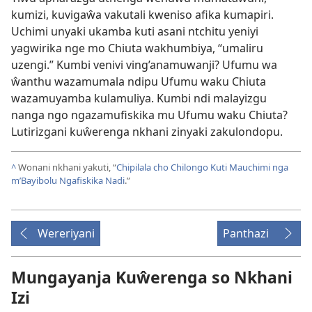
kumizi, kuvigaŵa vakutali kweniso afika kumapiri.
Uchimi unyaki ukamba kuti asani ntchitu yeniyi
yagwirika nge mo Chiuta wakhumbiya, “umaliru
uzengi.” Kumbi venivi ving’anamuwanji? Ufumu wa
ŵanthu wazamumala ndipu Ufumu waku Chiuta
wazamuyamba kulamuliya. Kumbi ndi malayizgu
nanga ngo ngazamufiskika mu Ufumu waku Chiuta?
Lutirizgani kuŵerenga nkhani zinyaki zakulondopu.
^
Wonani nkhani yakuti, “
Chipilala cho Chilongo Kuti Mauchimi nga
m’Bayibolu Ngafiskika Nadi
.”
Wereriyani
Panthazi
Mungayanja Kuŵerenga so Nkhani
Izi