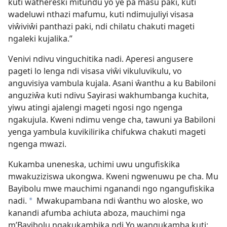
kuti wathereski mitundu yo ye pa masu paki, kuti
wadeluwi nthazi mafumu, kuti ndimujuliyi visasa
viŵiviŵi panthazi paki, ndi chilatu chakuti mageti
ngaleki kujalika.”
Venivi ndivu vinguchitika nadi. Aperesi angusere
pageti lo lenga ndi visasa viŵi vikuluvikulu, vo
anguvisiya vambula kujala. Asani ŵanthu a ku Babiloni
anguziŵa kuti ndivu Sayirasi wakhumbanga kuchita,
yiwu atingi ajalengi mageti ngosi ngo ngenga
ngakujula. Kweni ndimu venge cha, tawuni ya Babiloni
yenga yambula kuvikilirika chifukwa chakuti mageti
ngenga mwazi.
Kukamba uneneska, uchimi uwu ungufiskika
mwakuziziswa ukongwa. Kweni ngwenuwu pe cha. Mu
Bayibolu mwe mauchimi nganandi ngo ngangufiskika
nadi.
Mwakupambana ndi ŵanthu wo aloske, wo
*
kanandi afumba achiuta aboza, mauchimi nga
m’Bayibolu ngakukambika ndi Yo wangukamba kuti: