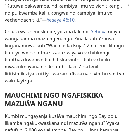
“Kutuwa pakwamba,
ndikambiya limu vo vichitikengi,
ndipu kwamba kali ukongwa ndikambiya limu vo
vechendachitiki.”—
Yesaya 46:10
.
Chiuta wauneneska pe, yo zina laki ndi
Yehova
ndiyu
wangakamba mazu ngenanga. Zina lakuti Yehova
ling’anamuwa kuti “Wachitiska Kuja.” Zina lenili lilongo
kuti iyu we ndi nthazi zakuziŵiya vo vichitikengi
kunthazi kweniso kuchitiska vinthu kuti vichitiki
mwakukoliyana ndi khumbu laki. Zina lenili
lititisimikiziya kuti iyu wazamufiska nadi vinthu vosi vo
wakulayizga.
MAUCHIMI NGO NGAFISKIKA
MAZUŴA NGANU
Kumbi mungayanja kuziŵa mauchimi ngo Bayibolu
likamba ngakukwaskana ndi mazuŵa nganu? Vyaka
pafufupi 2,000 vo vajumpha, Bayibolu lingukambiya