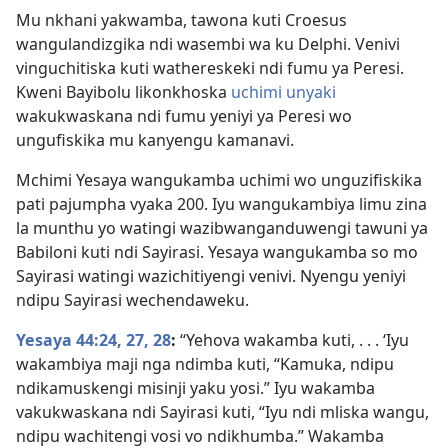
Mu nkhani yakwamba, tawona kuti Croesus
wangulandizgika ndi wasembi wa ku Delphi. Venivi
vinguchitiska kuti wathereskeki ndi fumu ya Peresi.
Kweni Bayibolu likonkhoska
uchimi unyaki
wakukwaskana ndi fumu yeniyi ya Peresi wo
ungufiskika mu kanyengu kamanavi.
Mchimi Yesaya wangukamba uchimi wo unguzifiskika
pati pajumpha vyaka 200. Iyu wangukambiya limu zina
la munthu yo watingi wazibwanganduwengi tawuni ya
Babiloni kuti ndi Sayirasi. Yesaya wangukamba so mo
Sayirasi watingi wazichitiyengi venivi. Nyengu yeniyi
ndipu Sayirasi wechendaweku.
Yesaya 44:24,
27, 28
:
“Yehova wakamba kuti, . . . ‘Iyu
wakambiya maji nga ndimba kuti, “Kamuka, ndipu
ndikamuskengi misinji yaku yosi.” Iyu wakamba
vakukwaskana ndi Sayirasi kuti, “Iyu ndi mliska wangu,
ndipu wachitengi vosi vo ndikhumba.” Wakamba