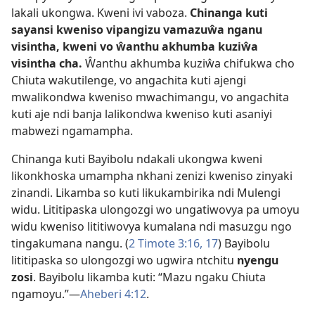
lakali ukongwa. Kweni ivi vaboza.
Chinanga kuti
sayansi kweniso vipangizu vamazuŵa nganu
visintha, kweni vo ŵanthu akhumba kuziŵa
visintha cha.
Ŵanthu akhumba kuziŵa chifukwa cho
Chiuta wakutilenge, vo angachita kuti ajengi
mwalikondwa kweniso mwachimangu, vo angachita
kuti aje ndi banja lalikondwa kweniso kuti asaniyi
mabwezi ngamampha.
Chinanga kuti Bayibolu ndakali ukongwa kweni
likonkhoska umampha nkhani zenizi kweniso zinyaki
zinandi. Likamba so kuti likukambirika ndi
Mulengi
widu
. Lititipaska ulongozgi wo ungatiwovya pa umoyu
widu kweniso lititiwovya kumalana ndi masuzgu ngo
tingakumana nangu. (
2 Timote 3:16, 17
) Bayibolu
lititipaska so ulongozgi wo ugwira ntchitu
nyengu
zosi
. Bayibolu likamba kuti: “Mazu ngaku Chiuta
ngamoyu.”—
Aheberi 4:12
.