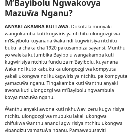
M’Bayibolu Ngwakovya
Mazuŵa Nganu?
ANYAKI AKAMBA KUTI AWA.
Dokotala munyaki
wangukamba kuti kugwirisiya ntchitu ulongozgi wa
m’Bayibolu kuyanana ŵaka ndi kugwirisiya ntchitu
buku la chaka cha 1920 pakusambiza sayansi. Munthu
yo waleka kutumbika Bayibolu wangakamba kuti
kugwirisiya ntchitu fundu za m’Bayibolu, kuyanana
ŵaka ndi kuto kabuku ka ulongozgi wa kompyuta
yakali ukongwa ndi kukagwirisiya ntchitu pa kompyuta
yamazuŵa nganu. Tingakamba kuti ŵanthu anyaki
awona kuti ulongozgi wa m’Bayibolu ngwambula
kovya mazuŵa nganu.
Ŵanthu anyaki awona kuti nkhuŵavi zeru kugwirisiya
ntchitu ulongozgi wa mubuku lakali ukongwa
chifukwa ŵanthu anandi agwirisiya ntchitu ukongwa
vipangizu vamazuŵa nganu. Pamawebusayiti