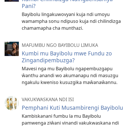
Pani?
Bayibolu lingakuwovyani kuja ndi umoyu
wamampha sonu ndipuso kuja ndi chilindizga
chamamapha cha munthazi.
MAFUMBU NGO BAYIBOLU LIMUKA
Kumbi mu Bayibolu mwe Fundu zo
Zingandipembuzga?
Mavesi nga mu Bayibolu ngapembuzgapu
ŵanthu anandi wo akumanapu ndi masuzgu
ngakulu kweniso kusuzgika maŵanaŵannu.
VAKUKWASKANA NDI ISI
Pemphani Kuti Musambirengi Bayibolu
Kambiskanani fumbu la mu Bayibolu
pamwenga ziŵani vinandi vakukwaskana ndi