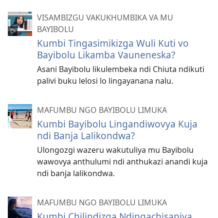
VISAMBIZGU VAKUKHUMBIKA VA MU
BAYIBOLU
Kumbi Tingasimikizga Wuli Kuti vo
Bayibolu Likamba Vauneneska?
Asani Bayibolu likulembeka ndi Chiuta ndikuti
palivi buku lelosi lo lingayanana nalu.
MAFUMBU NGO BAYIBOLU LIMUKA
Kumbi Bayibolu Lingandiwovya Kuja
ndi Banja Lalikondwa?
Ulongozgi wazeru wakutuliya mu Bayibolu
wawovya anthulumi ndi anthukazi anandi kuja
ndi banja lalikondwa.
MAFUMBU NGO BAYIBOLU LIMUKA
Kumbi Chilindizga Ndingachisaniya