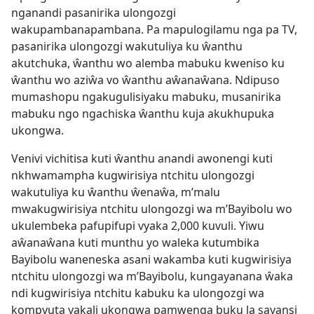
nganandi pasanirika ulongozgi
wakupambanapambana. Pa mapulogilamu nga pa TV,
pasanirika ulongozgi wakutuliya ku ŵanthu
akutchuka, ŵanthu wo alemba mabuku kweniso ku
ŵanthu wo aziŵa vo ŵanthu aŵanaŵana. Ndipuso
mumashopu ngakugulisiyaku mabuku, musanirika
mabuku ngo ngachiska ŵanthu kuja akukhupuka
ukongwa.
Venivi vichitisa kuti ŵanthu anandi awonengi kuti
nkhwamampha kugwirisiya ntchitu ulongozgi
wakutuliya ku ŵanthu ŵenaŵa, m’malu
mwakugwirisiya ntchitu ulongozgi wa m’Bayibolu wo
ukulembeka pafupifupi vyaka 2,000 kuvuli. Yiwu
aŵanaŵana kuti munthu yo waleka kutumbika
Bayibolu waneneska asani wakamba kuti kugwirisiya
ntchitu ulongozgi wa m’Bayibolu, kungayanana ŵaka
ndi kugwirisiya ntchitu kabuku ka ulongozgi wa
kompyuta yakali ukongwa pamwenga buku la sayansi