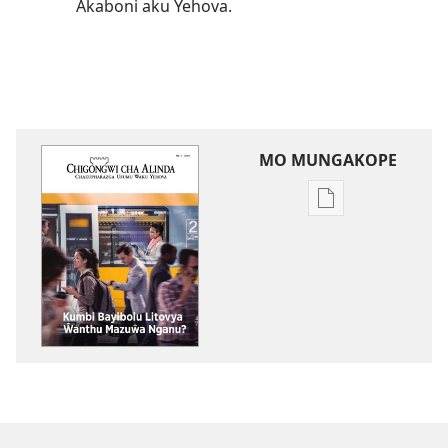
Akaboni aku Yehova.
MO MUNGAKOPE
Nthowa
zakuchitiya
dawunilodi
CHIGONGWI
CHA
MLINDA
Kumbi
Bayibolu
Litovya
Ŵanthu