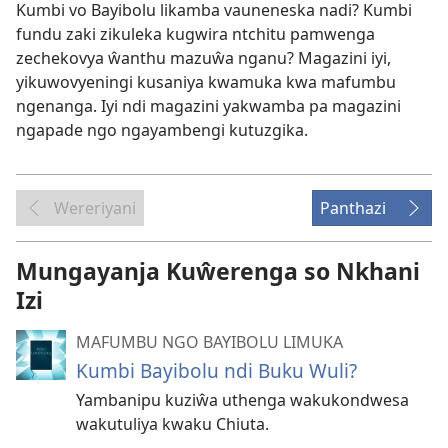
Kumbi vo Bayibolu likamba vauneneska nadi? Kumbi
fundu zaki zikuleka kugwira ntchitu pamwenga
zechekovya ŵanthu mazuŵa nganu? Magazini iyi,
yikuwovyeningi kusaniya kwamuka kwa mafumbu
ngenanga. Iyi ndi magazini yakwamba pa magazini
ngapade ngo ngayambengi kutuzgika.
Wereriyani
Panthazi
Mungayanja Kuŵerenga so Nkhani
Izi
MAFUMBU NGO BAYIBOLU LIMUKA
Kumbi Bayibolu ndi Buku Wuli?
Yambanipu kuziŵa uthenga wakukondwesa
wakutuliya kwaku Chiuta.