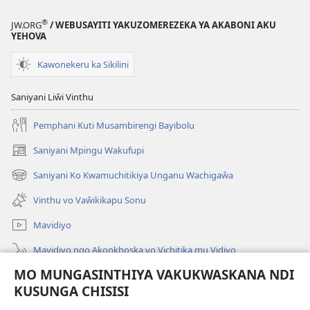
Mazuŵa
Nganu?
®
JW.ORG
/ WEBUSAYITI YAKUZOMEREZEKA YA AKABONI AKU
YEHOVA
Kawonekeru ka Sikilini
Saniyani Liŵi Vinthu
Pemphani Kuti Musambirengi Bayibolu
Saniyani Mpingu Wakufupi
(Lajula
Peji
Saniyani Ko Kwamuchitikiya Unganu Wachigaŵa
(Lajula
Linyaki)
Peji
Vinthu vo Vaŵikikapu Sonu
Linyaki)
Mavidiyo
Mavidiyo ngo Akonkhoska vo Vichitika mu Vidiyo
MO MUNGASINTHIYA VAKUKWASKANA NDI
Fufuzani
KUSUNGA CHISISI
Kupereka Vakupereka