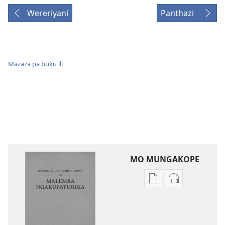
Wereriyani
Panthazi
Mazaza pa buku ili
MO MUNGAKOPE
Nthowa
Nthowa
zakuchitiya
zakuchitiya
dawunilodi
dawunilodi
Bayibolu
vinthu