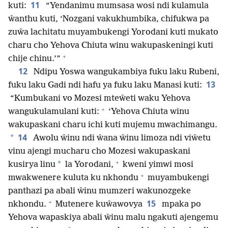
11
kuti:
“Yendanimu mumsasa wosi ndi kulamula
ŵanthu kuti, ‘Nozgani vakukhumbika, chifukwa pa
zuŵa lachitatu muyambukengi Yorodani kuti mukato
charu cho Yehova Chiuta winu wakupaskeningi kuti
+
chije chinu.’”
12
Ndipu Yoswa wangukambiya fuku laku Rubeni,
13
fuku laku Gadi ndi hafu ya fuku laku Manasi kuti:
“Kumbukani vo Mozesi mteŵeti waku Yehova
+
wangukulamulani kuti:
‘Yehova Chiuta winu
wakupaskani charu ichi kuti mujemu mwachimangu.
14
*
Awolu ŵinu ndi ŵana ŵinu limoza ndi viŵetu
vinu ajengi mucharu cho Mozesi wakupaskani
+
*
kusirya linu
la Yorodani,
kweni yimwi mosi
+
mwakwenere kuluta ku nkhondu
muyambukengi
panthazi pa abali ŵinu mumzeri wakunozgeke
+
15
nkhondu.
Mutenere kuŵawovya
mpaka po
Yehova wapaskiya abali ŵinu malu ngakuti ajengemu