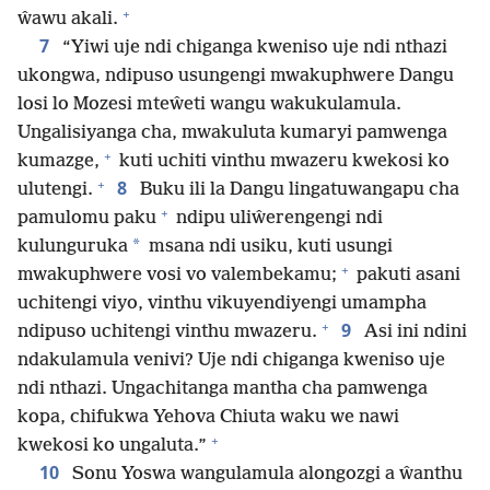
+
ŵawu akali.
7
“Yiwi uje ndi chiganga kweniso uje ndi nthazi
ukongwa, ndipuso usungengi mwakuphwere Dangu
losi lo Mozesi mteŵeti wangu wakukulamula.
Ungalisiyanga cha, mwakuluta kumaryi pamwenga
+
kumazge,
kuti uchiti vinthu mwazeru kwekosi ko
+
8
ulutengi.
Buku ili la Dangu lingatuwangapu cha
+
pamulomu paku
ndipu uliŵerengengi ndi
*
kulunguruka
msana ndi usiku, kuti usungi
+
mwakuphwere vosi vo valembekamu;
pakuti asani
uchitengi viyo, vinthu vikuyendiyengi umampha
+
9
ndipuso uchitengi vinthu mwazeru.
Asi ini ndini
ndakulamula venivi? Uje ndi chiganga kweniso uje
ndi nthazi. Ungachitanga mantha cha pamwenga
kopa, chifukwa Yehova Chiuta waku we nawi
+
kwekosi ko ungaluta.”
10
Sonu Yoswa wangulamula alongozgi a ŵanthu