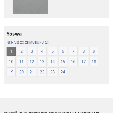
la
vakuvwisiya
Charu
Bayibolu
Chifya
la
la
Charu
Malemba
Chifya
Yoswa
Ngakupaturika
la
Malemba
NKHANI ZO ZE MUBUKU ILI
Ngakupaturi
1
2
3
4
5
6
7
8
9
10
11
12
13
14
15
16
17
18
19
20
21
22
23
24
®