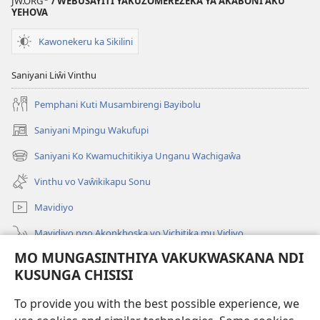
JW.ORG
/ WEBUSAYITI YAKUZOMEREZEKA YA AKABONI AKU
YEHOVA
Kawonekeru ka Sikilini
Saniyani Liŵi Vinthu
Pemphani Kuti Musambirengi Bayibolu
Saniyani Mpingu Wakufupi
(Lajula
Peji
Saniyani Ko Kwamuchitikiya Unganu Wachigaŵa
(Lajula
Linyaki)
Peji
Vinthu vo Vaŵikikapu Sonu
Linyaki)
Mavidiyo
Mavidiyo ngo Akonkhoska vo Vichitika mu Vidiyo
MO MUNGASINTHIYA VAKUKWASKANA NDI
Fufuzani
KUSUNGA CHISISI
Kupereka Vakupereka
(Lajula
To provide you with the best possible experience, we
Peji