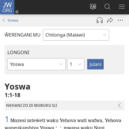
JW.ORG
Sereni
(Lajula
Sinthani
Fufuzani
LO
Peji
chineneru
Vinthu
ME
Yoswa
Linyaki)
pa
JW.ORG
ŴERENGANI MU
LONGONI
Chaputala
Buku
la
M'Bayibolu
Yoswa
1:1-18
NKHANI ZO ZE MUBUKU ILI
1
Mozesi mteŵeti waku Yehova wati wafwa, Yehova
+
*
wangukambiya Yoswa
mwana waku Nuni,