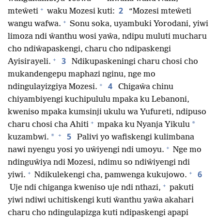
+
2
mteŵeti
waku Mozesi kuti:
“Mozesi mteŵeti
+
wangu wafwa.
Sonu soka, uyambuki Yorodani, yiwi
limoza ndi ŵanthu wosi yaŵa, ndipu muluti mucharu
cho ndiŵapaskengi, charu cho ndipaskengi
+
3
Ayisirayeli.
Ndikupaskeningi charu chosi cho
mukandengepu maphazi nginu, nge mo
+
4
ndingulayizgiya Mozesi.
Chigaŵa chinu
chiyambiyengi kuchipululu mpaka ku Lebanoni,
kweniso mpaka kumsinji ukulu wa Yufureti, ndipuso
+
*
charu chosi cha Ahiti
mpaka ku Nyanja Yikulu
+
5
*
kuzambwi.
Palivi yo wafiskengi kulimbana
+
nawi nyengu yosi yo uŵiyengi ndi umoyu.
Nge mo
ndinguŵiya ndi Mozesi, ndimu so ndiŵiyengi ndi
+
+
6
yiwi.
Ndikulekengi cha, pamwenga kukujowo.
+
Uje ndi chiganga kweniso uje ndi nthazi,
pakuti
yiwi ndiwi uchitiskengi kuti ŵanthu yaŵa akahari
charu cho ndingulapizga kuti ndipaskengi apapi