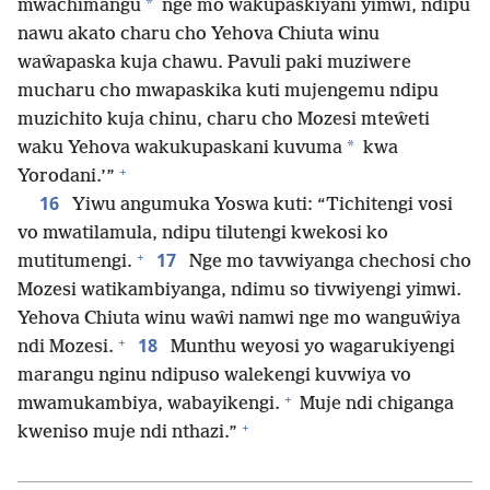
*
mwachimangu
nge mo wakupaskiyani yimwi, ndipu
nawu akato charu cho Yehova Chiuta winu
waŵapaska kuja chawu. Pavuli paki muziwere
mucharu cho mwapaskika kuti mujengemu ndipu
muzichito kuja chinu, charu cho Mozesi mteŵeti
*
waku Yehova wakukupaskani kuvuma
kwa
+
Yorodani.’”
16
Yiwu angumuka Yoswa kuti: “Tichitengi vosi
vo mwatilamula, ndipu tilutengi kwekosi ko
+
17
mutitumengi.
Nge mo tavwiyanga chechosi cho
Mozesi watikambiyanga, ndimu so tivwiyengi yimwi.
Yehova Chiuta winu waŵi namwi nge mo wanguŵiya
+
18
ndi Mozesi.
Munthu weyosi yo wagarukiyengi
marangu nginu ndipuso walekengi kuvwiya vo
+
mwamukambiya, wabayikengi.
Muje ndi chiganga
+
kweniso muje ndi nthazi.”