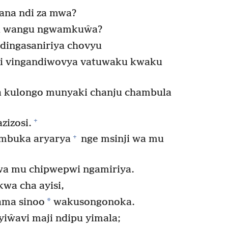
ana ndi za mwa?
u wangu ngwamkuŵa?
dingasaniriya chovyu
uti vingandiwovya vatuwaku kwaku
 kulongo munyaki chanju chambula
+
izosi.
+
mbuka aryarya
nge msinji wa mu
wa mu chipwepwi ngamiriya.
kwa cha ayisi,
*
ama sinoo
wakusongonoka.
iŵavi maji ndipu yimala;