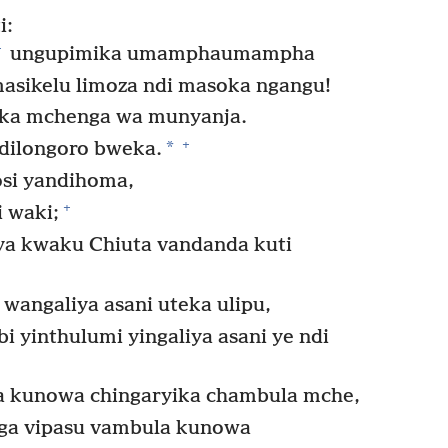
i:
+
ungupimika umamphaumampha
asikelu limoza ndi masoka ngangu!
ska mchenga wa munyanja.
+
*
dilongoro bweka.
osi yandihoma,
+
i waki;
ya kwaku Chiuta vandanda kuti
wangaliya asani uteka ulipu,
yinthulumi yingaliya asani ye ndi
 kunowa chingaryika chambula mche,
ga vipasu vambula kunowa