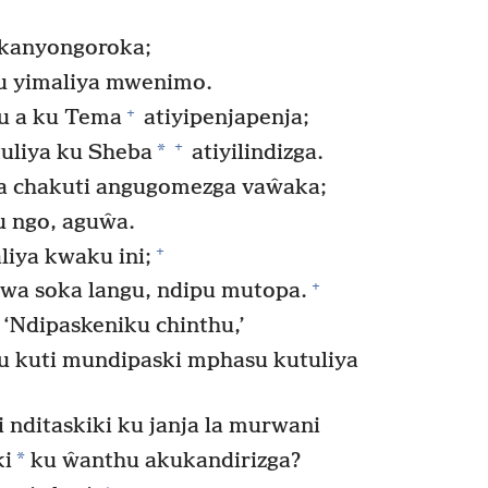
kanyongoroka;
pu yimaliya mwenimo.
+
u a ku Tema
atiyipenjapenja;
+
*
uliya ku Sheba
atiyilindizga.
wa chakuti angugomezga vaŵaka;
u ngo, aguŵa.
+
iya kwaku ini;
+
a soka langu, ndipu mutopa.
Ndipaskeniku chinthu,’
kuti mundipaski mphasu kutuliya
ditaskiki ku janja la murwani
*
ki
ku ŵanthu akukandirizga?