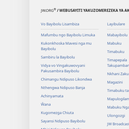
®
JW.ORG
/ WEBUSAYITI YAKUZOMEREZEKA YA A
Vo Bayibolu Lisambiza
Layibulare
Mafumbu ngo Bayibolu Limuka
Mabayibolu
Kukonkhoska Mavesi nga mu
Mabuku
Bayibolu
Timabuku
Sambiru la Bayibolu
Timapepala
Vidya vo Vingakuwovyani
Takupamba
Pakusambira Bayibolu
Nkhani Zak
Chimangu Ndipuso Likondwa
Magazini
Nthengwa Ndipuso Banja
Timabuku t
Achinyamata
Mapulogila
Ŵana
Mabuku Nga
Kugomezga Chiuta
Ulongozgi
Sayansi Ndipuso Bayibolu
JW Broadcas