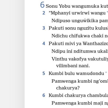
6
Sonu Yobu wangumuka kut
2
“Mphanyi urwirwi wangu
Ndipuso unguŵikika pam
3
Pakuti sonu nguzitu kulu
Ndichu chifukwa chaki n
4
Pakuti mivi ya Wanthaziz
Ndipu ini nditumwa ukal
Vinthu vakofya vakutuli
vilimbani nani.
5
+
Kumbi bulu wamudondu
Pamwenga kumbi ng’ombi 
chakurya?
6
Kumbi chakurya chambula
Pamwenga kumbi maji n