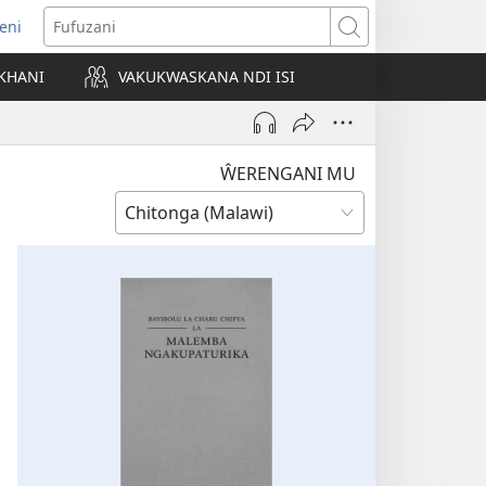
eni
ajula
Fufuzani
ji
KHANI
VAKUKWASKANA NDI ISI
nyaki)
ŴERENGANI MU