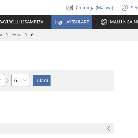
Chitonga (Malawi)
Ser
Sankhani
(L
chineneru
Pe
BAYIBOLU LISAMBIZA
LAYIBULARE
MALU NGA N
Li
ya
Yobu
6
Chaputala