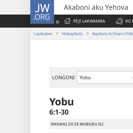
JW.ORG
Akaboni aku Yehova
PEJI LAKWAMBA
VO 
Layibulare
Mabayibolu
Bayibolu la Charu Chif
LONGONI
Buku
la
M'Bayibolu
Yobu
6:1-30
NKHANI ZO ZE MUBUKU ILI