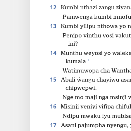
12
Kumbi nthazi zangu ziyan
Pamwenga kumbi mnof
13
Kumbi yilipu nthowa yo n
Penipo vinthu vosi vak
ini?
14
Munthu weyosi yo waleka
+
kumala
Watimuwopa cha Wanthaz
15
Abali ŵangu chayiwu asa
chipwepwi,
Nge mo maji nga msinji 
16
Misinji yeniyi yifipa chifu
Ndipu mwaku iyu mubis
17
Asani pajumpha nyengu, y