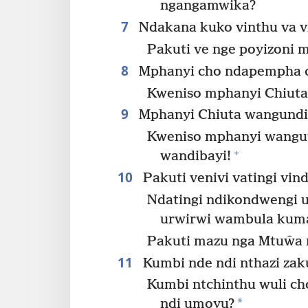
ngangamwika?
7
Ndakana kuko vinthu va v
Pakuti ve nge poyizoni 
8
Mphanyi cho ndapempha 
Kweniso mphanyi Chiut
9
Mphanyi Chiuta wangund
Kweniso mphanyi wangut
+
wandibayi!
10
Pakuti venivi vatingi vi
Ndatingi ndikondwengi u
urwirwi wambula kuma
Pakuti mazu nga Mtuŵa 
11
Kumbi nde ndi nthazi zaku
Kumbi ntchinthu wuli cho 
*
ndi umoyu?