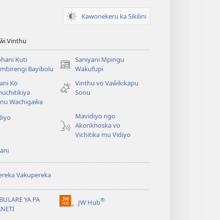
Kawonekeru ka Sikilini
iŵi Vinthu
hani Kuti
Saniyani Mpingu
(Lajula
mbirengi Bayibolu
Wakufupi
Peji
ani Ko
Vinthu vo Vaŵikikapu
Linyaki)
uchitikiya
Sonu
nu Wachigaŵa
Mavidiyo ngo
diyo
Akonkhoska vo
Vichitika mu Vidiyo
ani
ereka Vakupereka
BULARE YA PA
®
JW Hub
(Lajula
ANETI
Peji