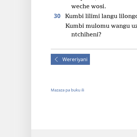
weche wosi.
30
Kumbi lilimi langu lilon
Kumbi mulomu wangu uzi
ntchiheni?
Wereriyani
Mazaza pa buku ili