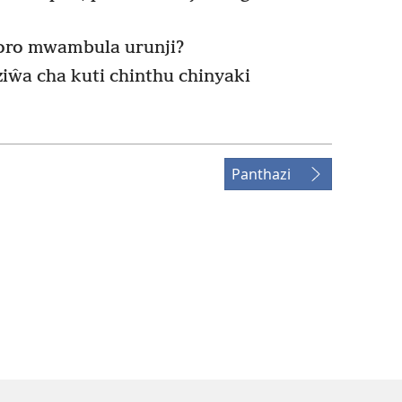
goro mwambula urunji?
ŵa cha kuti chinthu chinyaki
Panthazi