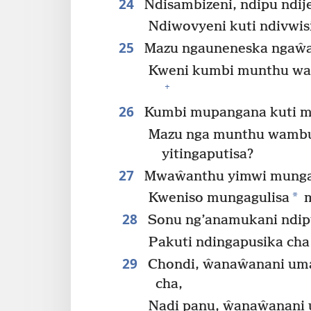
24
Ndisambizeni, ndipu ndije
Ndiwovyeni kuti ndivwis
25
Mazu ngauneneska ngaŵa
Kweni kumbi munthu wa
+
26
Kumbi mupangana kuti m
Mazu nga munthu wambul
yitingaputisa?
27
Mwaŵanthu yimwi mungac
*
Kweniso mungagulisa
m
28
Sonu ng’anamukani ndipu
Pakuti ndingapusika cha
29
Chondi, ŵanaŵanani um
cha,
Nadi panu, ŵanaŵanani 