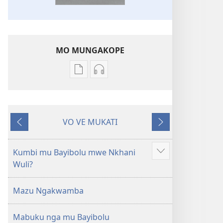
MO MUNGAKOPE
Nthowa
Nthowa
zakuchitiya
zakuchitiya
dawunilodi
dawunilodi
Bayibolu
vinthu
VO VE MUKATI
la
vakuvwisiya
Wereriyani
Panthazi
Charu
Bayibolu
Chifya
la
Kumbi mu Bayibolu mwe Nkhani
Longoni
la
Charu
Wuli?
vinyaki
Malemba
Chifya
Ngakupaturika
la
Mazu Ngakwamba
Malemba
Ngakupaturika
Mabuku nga mu Bayibolu