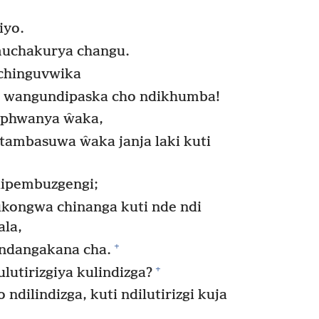
iyo.
muchakurya changu.
chinguvwika
a wangundipaska cho ndikhumba!
iphwanya ŵaka,
ambasuwa ŵaka janja laki kuti
ndipembuzgengi;
kongwa chinanga kuti nde ndi
la,
+
ndangakana cha.
+
lutirizgiya kulindizga?
ndilindizga, kuti ndilutirizgi kuja