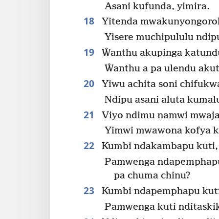
Asani kufunda, yimira.
18
Yitenda mwakunyongoro
Yisere muchipululu ndi
19
Ŵanthu akupinga katund
Ŵanthu a pa ulendu akut
20
Yiwu achita soni chifuk
Ndipu asani aluta kumal
21
Viyo ndimu namwi mwajal
Yimwi mwawona kofya kw
22
Kumbi ndakambapu kuti, ‘
Pamwenga ndapemphapu 
pa chuma chinu?
23
Kumbi ndapemphapu kuti n
Pamwenga kuti nditaski