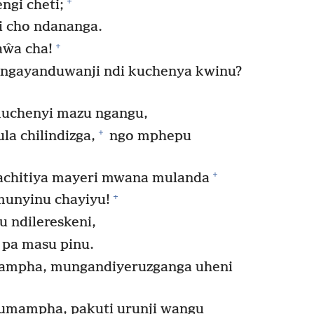
+
ngi cheti;
i cho ndananga.
+
ŵa cha!
ngayanduwanji ndi kuchenya kwinu?
uchenyi mazu ngangu,
+
a chilindizga,
ngo mphepu
+
hitiya mayeri mwana mulanda
+
unyinu chayiyu!
 ndilereskeni,
 pa masu pinu.
ampha, mungandiyeruzganga uheni
umampha, pakuti urunji wangu