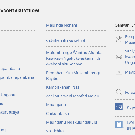
KABONI AKU YEHOVA
Malu nga Nkhani
Saniyani L
Pemp
Vakukwaskana Ndi Isi
Musa
Saniy
Mafumbu ngo Ŵanthu Afumba
Kwam
Kaŵikaŵi Ngakukwaskana ndi
(Lajula
Unga
Akaboni aku Yehova
Peji
napambana
Linyaki)
Mavi
Pemphani Kuti Musambirengi
upambanapambana
Bayibolu
Kambiskanani Nasi
Fufuz
a Unganu
Zani Muziwoni Maofesi Ngidu
mu
Maunganu
Kup
(Lajula
kufufuziya
Chikumbusu
Peji
Linyaki)
Maunganu Ngakulungakulu
LAYI
(Lajula
INT
ting
Vo Tichita
Peji