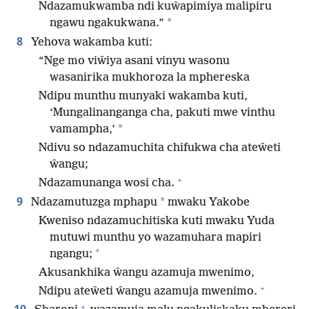
Ndazamukwamba ndi kuŵapimiya malipiru
*
ngawu ngakukwana.”
8
Yehova wakamba kuti:
“Nge mo viŵiya asani vinyu wasonu
wasanirika mukhoroza la mphereska
Ndipu munthu munyaki wakamba kuti,
‘Mungalinanganga cha, pakuti mwe vinthu
*
vamampha,’
Ndivu so ndazamuchita chifukwa cha ateŵeti
ŵangu;
+
Ndazamunanga wosi cha.
9
*
Ndazamutuzga mphapu
mwaku Yakobe
Kweniso ndazamuchitiska kuti mwaku Yuda
mutuwi munthu yo wazamuhara mapiri
+
ngangu;
Akusankhika ŵangu azamuja mwenimo,
+
Ndipu ateŵeti ŵangu azamuja mwenimo.
+