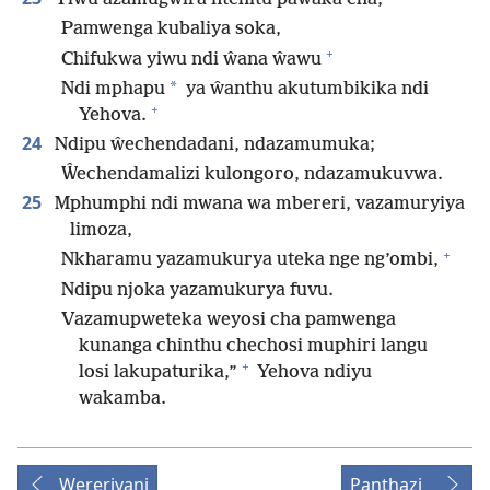
Pamwenga kubaliya soka,
+
Chifukwa yiwu ndi ŵana ŵawu
*
Ndi mphapu
ya ŵanthu akutumbikika ndi
+
Yehova.
24
Ndipu ŵechendadani, ndazamumuka;
Ŵechendamalizi kulongoro, ndazamukuvwa.
25
Mphumphi ndi mwana wa mbereri, vazamuryiya
limoza,
+
Nkharamu yazamukurya uteka nge ng’ombi,
Ndipu njoka yazamukurya fuvu.
Vazamupweteka weyosi cha pamwenga
kunanga chinthu chechosi muphiri langu
+
losi lakupaturika,”
Yehova ndiyu
wakamba.
Wereriyani
Panthazi