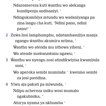
Ndazomereza kuti ŵanthu wo alekanga
+
kundipenja andisaniyi.
Ndingukambiya mtundu wo wadaniyanga pa
zina langu cha kuti, ‘Ndini panu, ndini
+
panu!’
2
Zuŵa losi lamphumphu, ndatambasuliya manja
+
ngangu ŵanthu akumira mtima,
+
Ŵanthu wo atenda mu nthowa yiheni,
+
Wo atende maŵanaŵanu ngawu;
3
Ŵanthu wo nyengu zosi atindikwiyisa kwambula
+
soni,
+
Wo apereka sembi muminda
kweniso sembi
za josi pavidina.
+
4
Yiwu aja pakati pa miwunda,
Ndipu achereza usiku wosi mumalu
*
ngakubisika,
+
Aturya nyama ya nkhumba