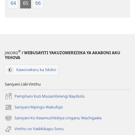
64
65
66
®
JW.ORG
/ WEBUSAYITI YAKUZOMEREZEKA YA AKABONI AKU
YEHOVA
Kawonekeru ka Sikilini
Saniyani Liŵi Vinthu
Pemphani Kuti Musambirengi Bayibolu
Saniyani Mpingu Wakufupi
(Lajula
Peji
Saniyani Ko Kwamuchitikiya Unganu Wachigaŵa
(Lajula
Linyaki)
Peji
Vinthu vo Vaŵikikapu Sonu
Linyaki)