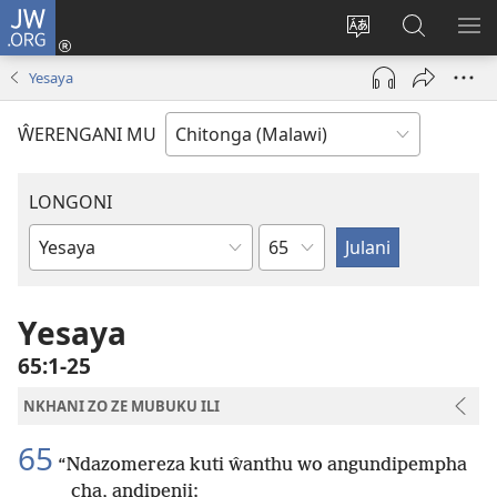
JW.ORG
Sereni
(Lajula
Sinthani
Fufuzani
LO
Peji
chineneru
Vinthu
ME
Yesaya
Linyaki)
pa
JW.ORG
ŴERENGANI MU
LONGONI
Chaputala
Buku
la
M'Bayibolu
Yesaya
65:1-25
NKHANI ZO ZE MUBUKU ILI
65
“Ndazomereza kuti ŵanthu wo angundipempha
cha, andipenji;