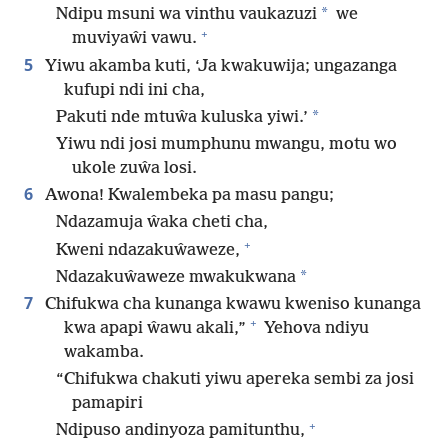
*
Ndipu msuni wa vinthu vaukazuzi
we
+
muviyaŵi vawu.
5
Yiwu akamba kuti, ‘Ja kwakuwija; ungazanga
kufupi ndi ini cha,
*
Pakuti nde mtuŵa kuluska yiwi.’
Yiwu ndi josi mumphunu mwangu, motu wo
ukole zuŵa losi.
6
Awona! Kwalembeka pa masu pangu;
Ndazamuja ŵaka cheti cha,
+
Kweni ndazakuŵaweze,
*
Ndazakuŵaweze mwakukwana
7
Chifukwa cha kunanga kwawu kweniso kunanga
+
kwa apapi ŵawu akali,”
Yehova ndiyu
wakamba.
“Chifukwa chakuti yiwu apereka sembi za josi
pamapiri
+
Ndipuso andinyoza pamitunthu,