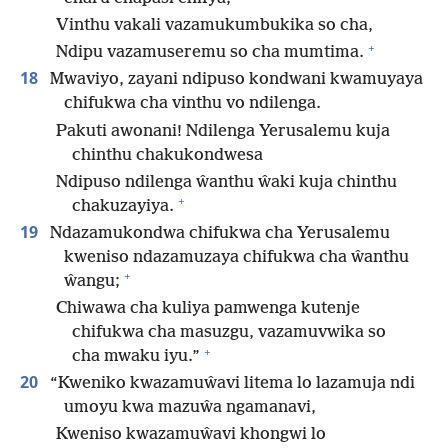
Vinthu vakali vazamukumbukika so cha,
+
Ndipu vazamuseremu so cha mumtima.
18
Mwaviyo, zayani ndipuso kondwani kwamuyaya
chifukwa cha vinthu vo ndilenga.
Pakuti awonani! Ndilenga Yerusalemu kuja
chinthu chakukondwesa
Ndipuso ndilenga ŵanthu ŵaki kuja chinthu
+
chakuzayiya.
19
Ndazamukondwa chifukwa cha Yerusalemu
kweniso ndazamuzaya chifukwa cha ŵanthu
+
ŵangu;
Chiwawa cha kuliya pamwenga kutenje
chifukwa cha masuzgu, vazamuvwika so
+
cha mwaku iyu.”
20
“Kweniko kwazamuŵavi litema lo lazamuja ndi
umoyu kwa mazuŵa ngamanavi,
Kweniso kwazamuŵavi khongwi lo