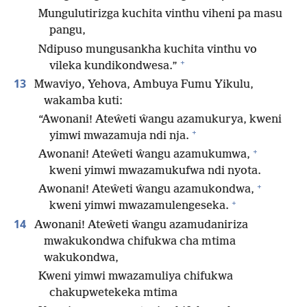
Mungulutirizga kuchita vinthu viheni pa masu
pangu,
Ndipuso mungusankha kuchita vinthu vo
+
vileka kundikondwesa.”
13
Mwaviyo, Yehova, Ambuya Fumu Yikulu,
wakamba kuti:
“Awonani! Ateŵeti ŵangu azamukurya, kweni
+
yimwi mwazamuja ndi nja.
+
Awonani! Ateŵeti ŵangu azamukumwa,
kweni yimwi mwazamukufwa ndi nyota.
+
Awonani! Ateŵeti ŵangu azamukondwa,
+
kweni yimwi mwazamulengeseka.
14
Awonani! Ateŵeti ŵangu azamudaniriza
mwakukondwa chifukwa cha mtima
wakukondwa,
Kweni yimwi mwazamuliya chifukwa
chakupwetekeka mtima