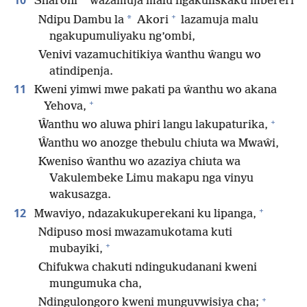
10
Sharoni
wazamuja malu ngakuliskaku mbereri
+
*
Ndipu Dambu la
Akori
lazamuja malu
ngakupumuliyaku ng’ombi,
Venivi vazamuchitikiya ŵanthu ŵangu wo
atindipenja.
11
Kweni yimwi mwe pakati pa ŵanthu wo akana
+
Yehova,
+
Ŵanthu wo aluwa phiri langu lakupaturika,
Ŵanthu wo anozge thebulu chiuta wa Mwaŵi,
Kweniso ŵanthu wo azaziya chiuta wa
Vakulembeke Limu makapu nga vinyu
wakusazga.
+
12
Mwaviyo, ndazakukuperekani ku lipanga,
Ndipuso mosi mwazamukotama kuti
+
mubayiki,
Chifukwa chakuti ndingukudanani kweni
mungumuka cha,
+
Ndingulongoro kweni munguvwisiya cha;