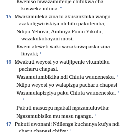
Kweniso mwazamutenje chifukwa cha
*
kusweka mtima.
15
Mwazamuleka zina lo akusankhika ŵangu
azakuligwiriskiya ntchitu pakutemba,
Ndipu Yehova, Ambuya Fumu Yikulu,
wazakukubayani mosi,
Kweni ateŵeti ŵaki wazakuŵapaska zina
+
linyaki;
16
Mwakuti weyosi yo watijipenje vitumbiku
pacharu chapasi,
*
Wazamutumbikika ndi Chiuta wauneneska,
Ndipu weyosi yo walapizga pacharu chapasi
*
Wazamulapizgiya paku Chiuta wauneneska.
+
Pakuti masuzgu ngakali ngazamuluwika;
+
Ngazamubisika mu masu ngangu.
17
Pakuti awonani! Ndilenga kuchanya kufya ndi
+
charu chapasi chifya;