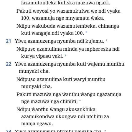
lazamutondeka kufiska mazuŵa ngaki.
Pakuti weyosi yo wazamukufwa we ndi vyaka
100, wazamuja nge mnyamata ŵaka,
Ndipu wakubuda wazamutembeka, chinanga
*
kuti wangaja ndi vyaka 100.
+
21
Yiwu azamuzenga nyumba ndi kujamu,
Ndipuso azamulima minda ya mphereska ndi
+
kurya vipasu vaki.
22
Yiwu azamuzenga nyumba kuti wajemu munthu
munyaki cha.
Ndipuso azamulima kuti waryi munthu
munyaki cha.
Pakuti mazuŵa nga ŵanthu ŵangu ngazamuja
+
nge mazuŵa nga chimiti,
Ndipu ŵanthu ŵangu akusankhika
azamukondwa ukongwa ndi ntchitu za
manja ngawu.
+
23
Yiwu azamugwira ntchitu paŵaka cha,