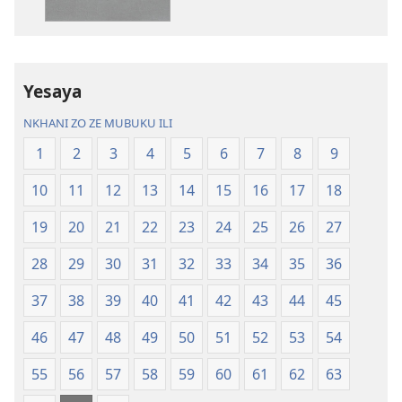
Charu
Bayibolu
Chifya
la
la
Charu
Malemba
Chifya
Yesaya
Ngakupaturika
la
Malemba
NKHANI ZO ZE MUBUKU ILI
Ngakupaturi
1
2
3
4
5
6
7
8
9
10
11
12
13
14
15
16
17
18
19
20
21
22
23
24
25
26
27
28
29
30
31
32
33
34
35
36
37
38
39
40
41
42
43
44
45
46
47
48
49
50
51
52
53
54
55
56
57
58
59
60
61
62
63