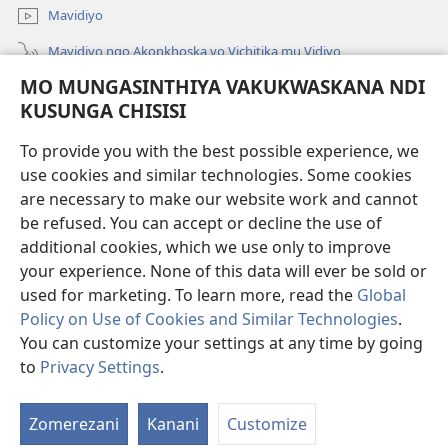
Mavidiyo
Mavidiyo ngo Akonkhoska vo Vichitika mu Vidiyo
MO MUNGASINTHIYA VAKUKWASKANA NDI
Fufuzani
KUSUNGA CHISISI
Kupereka Vakupereka
(Lajula
To provide you with the best possible experience, we
Peji
use cookies and similar technologies. Some cookies
Linyaki)
LAYIBULARE YA PA INTANETI
are necessary to make our website work and cannot
(Lajula
be refused. You can accept or decline the use of
Peji
®
JW Hub
Linyaki)
additional cookies, which we use only to improve
(Lajula
Peji
your experience. None of this data will ever be sold or
Linyaki)
used for marketing. To learn more, read the
Global
Policy on Use of Cookies and Similar Technologies
.
Copyright
© 2026 Watch Tower Bible and Tract Society of Pennsylvania.
You can customize your settings at any time by going
FUNDU ZO MUKHUMBIKA KULONDO
|
KUSUNGA CHISISI
|
MO
to
Privacy Settings
.
Lo
MUNGASINTHIYA VAKUKWASKANA NDI KUSUNGA CHISISI
V
Zomerezani
Kanani
Customize
V