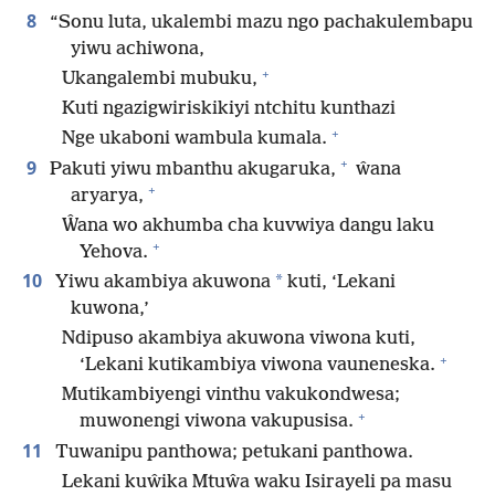
8
“Sonu luta, ukalembi mazu ngo pachakulembapu
yiwu achiwona,
+
Ukangalembi mubuku,
Kuti ngazigwiriskikiyi ntchitu kunthazi
+
Nge ukaboni wambula kumala.
+
9
Pakuti yiwu mbanthu akugaruka,
ŵana
+
aryarya,
Ŵana wo akhumba cha kuvwiya dangu laku
+
Yehova.
10
*
Yiwu akambiya akuwona
kuti, ‘Lekani
kuwona,’
Ndipuso akambiya akuwona viwona kuti,
+
‘Lekani kutikambiya viwona vauneneska.
Mutikambiyengi vinthu vakukondwesa;
+
muwonengi viwona vakupusisa.
11
Tuwanipu panthowa; petukani panthowa.
Lekani kuŵika Mtuŵa waku Isirayeli pa masu