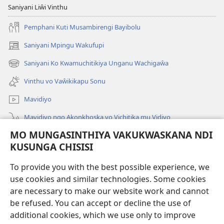
Saniyani Liŵi Vinthu
Pemphani Kuti Musambirengi Bayibolu
Saniyani Mpingu Wakufupi
(Lajula
Peji
Saniyani Ko Kwamuchitikiya Unganu Wachigaŵa
(Lajula
Linyaki)
Peji
Vinthu vo Vaŵikikapu Sonu
Linyaki)
Mavidiyo
Mavidiyo ngo Akonkhoska vo Vichitika mu Vidiyo
MO MUNGASINTHIYA VAKUKWASKANA NDI
Fufuzani
KUSUNGA CHISISI
Kupereka Vakupereka
(Lajula
To provide you with the best possible experience, we
Peji
use cookies and similar technologies. Some cookies
Linyaki)
LAYIBULARE YA PA INTANETI
are necessary to make our website work and cannot
(Lajula
be refused. You can accept or decline the use of
Peji
®
JW Hub
Linyaki)
additional cookies, which we use only to improve
(Lajula