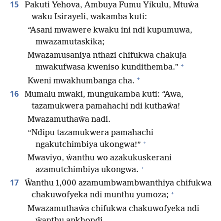
15
Pakuti Yehova, Ambuya Fumu Yikulu, Mtuŵa
waku Isirayeli, wakamba kuti:
“Asani mwawere kwaku ini ndi kupumuwa,
mwazamutaskika;
Mwazamusaniya nthazi chifukwa chakuja
+
mwakufwasa kweniso kundithemba.”
+
Kweni mwakhumbanga cha.
16
Mumalu mwaki, mungukamba kuti: “Awa,
tazamukwera pamahachi ndi kuthaŵa!
Mwazamuthaŵa nadi.
“Ndipu tazamukwera pamahachi
+
ngakutchimbiya ukongwa!”
Mwaviyo, ŵanthu wo azakukuskerani
+
azamutchimbiya ukongwa.
17
Ŵanthu 1,000 azamumbwambwanthiya chifukwa
+
chakuwofyeka ndi munthu yumoza;
Mwazamuthaŵa chifukwa chakuwofyeka ndi
ŵanthu ankhondi