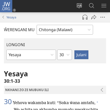
JW.ORG
Sereni
(Lajula
Sinthani
Fufuzani
LO
Peji
chineneru
Vinthu
ME
Yesaya
Linyaki)
pa
JW.ORG
ŴERENGANI MU
LONGONI
Chaputala
Buku
la
M'Bayibolu
Yesaya
30:1-33
NKHANI ZO ZE MUBUKU ILI
30
+
Yehova wakamba kuti: “Soka ŵana amtafu,
Wo achita vo akhumba mumalu mwakuchita