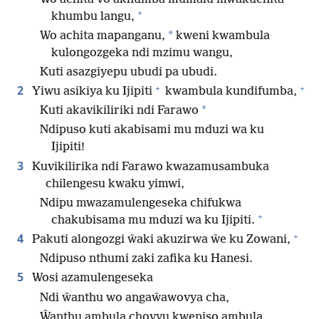
+
khumbu langu,
*
Wo achita mapanganu,
kweni kwambula
kulongozgeka ndi mzimu wangu,
Kuti asazgiyepu ubudi pa ubudi.
+
+
2
Yiwu asikiya ku Ijipiti
kwambula kundifumba,
*
Kuti akavikiliriki ndi Farawo
Ndipuso kuti akabisami mu mduzi wa ku
Ijipiti!
3
Kuvikilirika ndi Farawo kwazamusambuka
chilengesu kwaku yimwi,
Ndipu mwazamulengeseka chifukwa
+
chakubisama mu mduzi wa ku Ijipiti.
+
4
Pakuti alongozgi ŵaki akuzirwa ŵe ku Zowani,
Ndipuso nthumi zaki zafika ku Hanesi.
5
Wosi azamulengeseka
Ndi ŵanthu wo angaŵawovya cha,
Ŵanthu ambula chovyu kweniso ambula