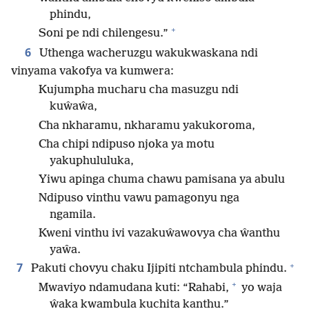
phindu,
+
Soni pe ndi chilengesu.”
6
Uthenga wacheruzgu wakukwaskana ndi
vinyama vakofya va kumwera:
Kujumpha mucharu cha masuzgu ndi
kuŵaŵa,
Cha nkharamu, nkharamu yakukoroma,
Cha chipi ndipuso njoka ya motu
yakuphululuka,
Yiwu apinga chuma chawu pamisana ya abulu
Ndipuso vinthu vawu pamagonyu nga
ngamila.
Kweni vinthu ivi vazakuŵawovya cha ŵanthu
yaŵa.
+
7
Pakuti chovyu chaku Ijipiti ntchambula phindu.
+
Mwaviyo ndamudana kuti: “Rahabi,
yo waja
ŵaka kwambula kuchita kanthu.”