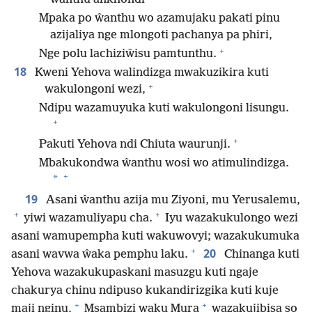
Mpaka po ŵanthu wo azamujaku pakati pinu
azijaliya nge mlongoti pachanya pa phiri,
+
Nge polu lachiziŵisu pamtunthu.
18
Kweni Yehova walindizga mwakuzikira kuti
+
wakulongoni wezi,
Ndipu wazamuyuka kuti wakulongoni lisungu.
+
+
Pakuti Yehova ndi Chiuta waurunji.
Mbakukondwa ŵanthu wosi wo atimulindizga.
+
*
19
Asani ŵanthu azija mu Ziyoni, mu Yerusalemu,
+
+
yiwi wazamuliyapu cha.
Iyu wazakukulongo wezi
asani wamupempha kuti wakuwovyi; wazakukumuka
+
20
asani wavwa ŵaka pemphu laku.
Chinanga kuti
Yehova wazakukupaskani masuzgu kuti ngaje
chakurya chinu ndipuso kukandirizgika kuti kuje
+
+
maji nginu,
Msambizi waku Mura
wazakujibisa so