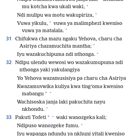
+
mu kotcha kwa ukali waki,
+
Ndi mulipu wa motu wakupiriza,
+
Vuwa yikulu,
vuwa ya malimphezi kweniso
+
vuwa ya matalala.
31
Chifukwa cha mazu ngaku Yehova, charu cha
+
Asiriya chazamuchita mantha;
+
Iyu wazakuchipuma ndi nthonga.
32
Ndipu ulendu wewosi wo wazakumupuma ndi
nthonga yaki yakulangiya
Yo Yehova wazamusisiya pa charu cha Asiriya
Kwazamuvwika kuliya kwa ting’oma kweniso
+
*
mabangu
Wachisoska janja laki pakuchita nayu
+
nkhondu.
+
33
*
Pakuti Tofeti
waki wanozgeka kali;
+
Ndipuso wanozgeke fumu.
Iyu wapanga ndundu ya nkhuni yitali kweniso