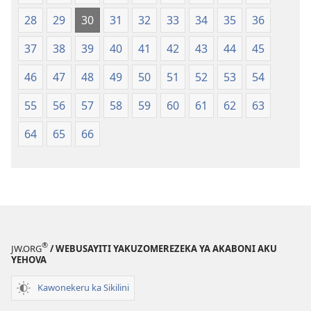
28
29
30
31
32
33
34
35
36
37
38
39
40
41
42
43
44
45
46
47
48
49
50
51
52
53
54
55
56
57
58
59
60
61
62
63
64
65
66
®
JW.ORG
/ WEBUSAYITI YAKUZOMEREZEKA YA AKABONI AKU
YEHOVA
Kawonekeru ka Sikilini