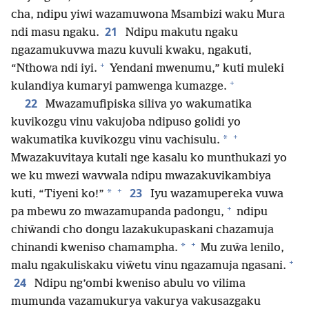
cha, ndipu yiwi wazamuwona Msambizi waku Mura
21
ndi masu ngaku.
Ndipu makutu ngaku
ngazamukuvwa mazu kuvuli kwaku, ngakuti,
+
“Nthowa ndi iyi.
Yendani mwenumu,” kuti muleki
+
kulandiya kumaryi pamwenga kumazge.
22
Mwazamufipiska siliva yo wakumatika
kuvikozgu vinu vakujoba ndipuso golidi yo
+
*
wakumatika kuvikozgu vinu vachisulu.
Mwazakuvitaya kutali nge kasalu ko munthukazi yo
we ku mwezi wavwala ndipu mwazakuvikambiya
+
23
*
kuti, “Tiyeni ko!”
Iyu wazamupereka vuwa
+
pa mbewu zo mwazamupanda padongu,
ndipu
chiŵandi cho dongu lazakukupaskani chazamuja
+
*
chinandi kweniso chamampha.
Mu zuŵa lenilo,
+
malu ngakuliskaku viŵetu vinu ngazamuja ngasani.
24
Ndipu ng’ombi kweniso abulu vo vilima
mumunda vazamukurya vakurya vakusazgaku