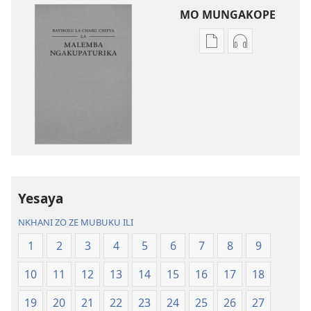
MO MUNGAKOPE
Nthowa
Nthowa
zakuchitiya
zakuchitiya
dawunilodi
dawunilodi
Bayibolu
vinthu
la
vakuvwisiya
Charu
Bayibolu
Chifya
la
la
Charu
Malemba
Chifya
Yesaya
Ngakupaturika
la
Malemba
NKHANI ZO ZE MUBUKU ILI
Ngakupaturi
1
2
3
4
5
6
7
8
9
10
11
12
13
14
15
16
17
18
19
20
21
22
23
24
25
26
27