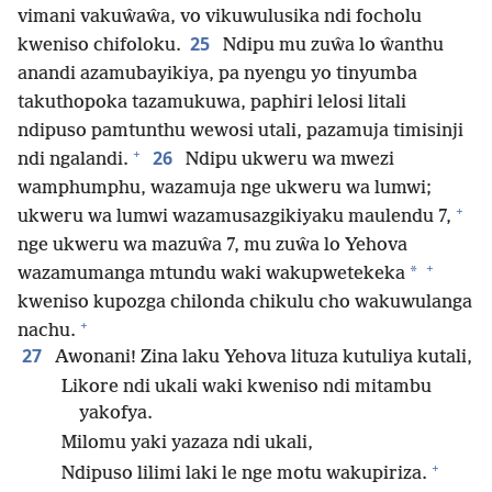
vimani vakuŵaŵa, vo vikuwulusika ndi focholu
25
kweniso chifoloku.
Ndipu mu zuŵa lo ŵanthu
anandi azamubayikiya, pa nyengu yo tinyumba
takuthopoka tazamukuwa, paphiri lelosi litali
ndipuso pamtunthu wewosi utali, pazamuja timisinji
+
26
ndi ngalandi.
Ndipu ukweru wa mwezi
wamphumphu, wazamuja nge ukweru wa lumwi;
+
ukweru wa lumwi wazamusazgikiyaku maulendu 7,
nge ukweru wa mazuŵa 7, mu zuŵa lo Yehova
+
*
wazamumanga mtundu waki wakupwetekeka
kweniso kupozga chilonda chikulu cho wakuwulanga
+
nachu.
27
Awonani! Zina laku Yehova lituza kutuliya kutali,
Likore ndi ukali waki kweniso ndi mitambu
yakofya.
Milomu yaki yazaza ndi ukali,
+
Ndipuso lilimi laki le nge motu wakupiriza.