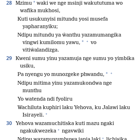
28
*
Mzimu
waki we nge msinji wakututuma wo
wafika mukhosi,
Kuti usukunyisi mitundu yosi musefa
yapharanyiku;
Ndipu mitundu ya ŵanthu yazamumangika
+
*
vingwi kumilomu yawu,
vo
vitiŵalandizga.
29
Kweni sumu yinu yazamuja nge sumu yo yimbika
usiku,
+
*
Pa nyengu yo munozgeke phwandu,
Ndipu mitima yinu yazamukondwa nge
munthu
Yo watenda ndi fyoliru
Wachiluta kuphiri laku Yehova, ku Jalawi laku
+
Isirayeli.
30
Yehova wazamuchitiska kuti mazu ngaki
+
ngakukwezeka
ngavwiki
+
Ndipu wazamuvumbuwa janja laki
lichisika