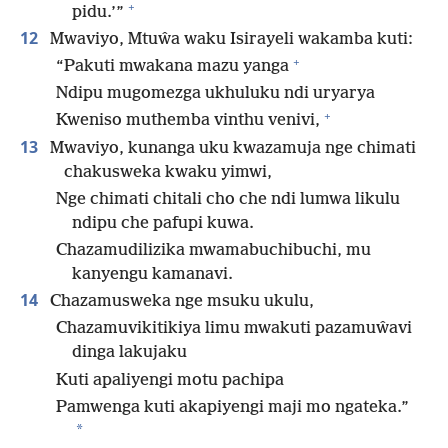
+
pidu.’”
12
Mwaviyo, Mtuŵa waku Isirayeli wakamba kuti:
+
“Pakuti mwakana mazu yanga
Ndipu mugomezga ukhuluku ndi uryarya
+
Kweniso muthemba vinthu venivi,
13
Mwaviyo, kunanga uku kwazamuja nge chimati
chakusweka kwaku yimwi,
Nge chimati chitali cho che ndi lumwa likulu
ndipu che pafupi kuwa.
Chazamudilizika mwamabuchibuchi, mu
kanyengu kamanavi.
14
Chazamusweka nge msuku ukulu,
Chazamuvikitikiya limu mwakuti pazamuŵavi
dinga lakujaku
Kuti apaliyengi motu pachipa
Pamwenga kuti akapiyengi maji mo ngateka.”
*