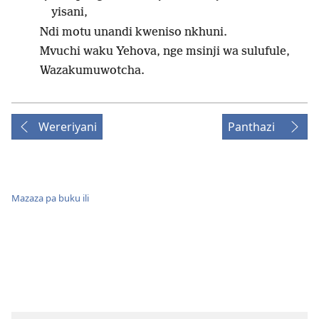
yisani,
Ndi motu unandi kweniso nkhuni.
Mvuchi waku Yehova, nge msinji wa sulufule,
Wazakumuwotcha.
Wereriyani
Panthazi
Mazaza pa buku ili