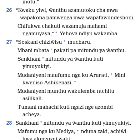
motu.”
26
“Kwaku yiwi, ŵanthu azamutoku cha mwa
wapakona pamwenga mwa wapafawundeshoni,
Chifukwa chakuti wazamuja mahami
+
ngamuyaya,”
Yehova ndiyu wakamba.
+
27
*
“Soskani chiziŵisu
mucharu.
*
Mbani mbata
pakati pa mitundu ya ŵanthu.
*
Sankhani
mitundu ya ŵanthu kuti
yimuyukiyi.
+
Mudaniyeni maufumu nga ku Ararati,
Mini
+
kweniso Ashikenazi.
Mudaniyeni munthu wakulemba ntchitu
asilikali.
Tumani mahachi kuti ngazi nge azombi
acheya.
28
*
Sankhani
mitundu ya ŵanthu kuti yimuyukiyi,
+
Mafumu nga ku Mediya,
nduna zaki, achiŵi
kwa alongozgi ŵaki