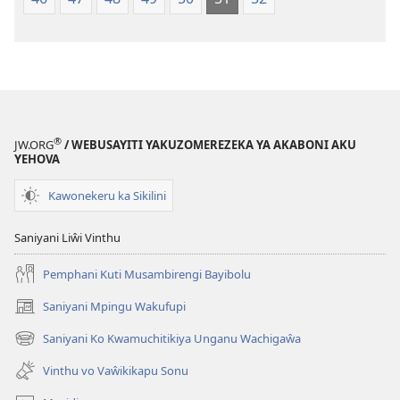
®
JW.ORG
/ WEBUSAYITI YAKUZOMEREZEKA YA AKABONI AKU
YEHOVA
Kawonekeru ka Sikilini
Saniyani Liŵi Vinthu
Pemphani Kuti Musambirengi Bayibolu
Saniyani Mpingu Wakufupi
(Lajula
Peji
Saniyani Ko Kwamuchitikiya Unganu Wachigaŵa
(Lajula
Linyaki)
Peji
Vinthu vo Vaŵikikapu Sonu
Linyaki)