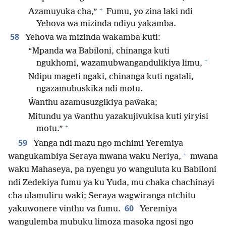
+
Azamuyuka cha,”
Fumu, yo zina laki ndi
Yehova wa mizinda ndiyu yakamba.
58
Yehova wa mizinda wakamba kuti:
“Mpanda wa Babiloni, chinanga kuti
+
ngukhomi, wazamubwangandulikiya limu,
Ndipu mageti ngaki, chinanga kuti ngatali,
ngazamubuskika ndi motu.
Ŵanthu azamusuzgikiya paŵaka;
Mitundu ya ŵanthu yazakujivukisa kuti yiryisi
+
motu.”
59
Yanga ndi mazu ngo mchimi Yeremiya
+
wangukambiya Seraya mwana waku Neriya,
mwana
waku Mahaseya, pa nyengu yo wanguluta ku Babiloni
ndi Zedekiya fumu ya ku Yuda, mu chaka chachinayi
cha ulamuliru waki; Seraya wagwiranga ntchitu
60
yakuwonere vinthu va fumu.
Yeremiya
wangulemba mubuku limoza masoka ngosi ngo