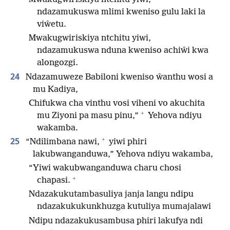
ndazamukuswa mlimi kweniso gulu laki la
viŵetu.
Mwakugwiriskiya ntchitu yiwi,
ndazamukuswa nduna kweniso achiŵi kwa
alongozgi.
24
Ndazamuweze Babiloni kweniso ŵanthu wosi a
mu Kadiya,
Chifukwa cha vinthu vosi viheni vo akuchita
+
mu Ziyoni pa masu pinu,”
Yehova ndiyu
wakamba.
+
25
“Ndilimbana nawi,
yiwi phiri
lakubwanganduwa,” Yehova ndiyu wakamba,
“Yiwi wakubwanganduwa charu chosi
+
chapasi.
Ndazakukutambasuliya janja langu ndipu
ndazakukukunkhuzga kutuliya mumajalawi
Ndipu ndazakukusambusa phiri lakufya ndi