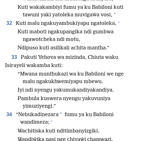
Kuti wakakambiyi fumu ya ku Babiloni kuti
+
tawuni yaki yatoleka muvigaŵa vosi,
+
32
Kuti malu ngakuyambukiyapu ngatoleka,
Kuti maboti ngakupangika ndi gumbwa
ngawotcheka ndi motu,
Ndipuso kuti asilikali achita mantha.”
33
Pakuti Yehova wa mizinda, Chiuta waku
Isirayeli wakamba kuti:
“Mwana munthukazi wa ku Babiloni we nge
malu ngakukhwemiyapu mbewu.
Iyi ndi nyengu yakumukandiyakandiya.
Pambula kuswera nyengu yakuvuniya
yimuziyengi.”
34
*
“Nebukadinezara
fumu ya ku Babiloni
+
wandimeza;
Wachitiska kuti nditimbanyizgiki.
Wandiŵika pasi nge chiyaŵi chamwazi.