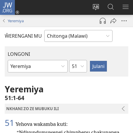
JW.ORG
Sereni
(Lajula
Sinthani
Fufuzani
LO
Peji
chineneru
Vinthu
ME
Yeremiya
Linyaki)
pa
JW.ORG
ŴERENGANI MU
LONGONI
Chaputala
Buku
la
M'Bayibolu
Yeremiya
51:1-64
NKHANI ZO ZE MUBUKU ILI
51
Yehova wakamba kuti:
“Ndivundumuwengi chimphepu chakunanga