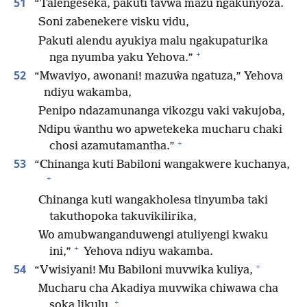
51
“Talengeseka, pakuti tavwa mazu ngakunyoza.
Soni zabenekere visku vidu,
Pakuti alendu ayukiya malu ngakupaturika
+
nga nyumba yaku Yehova.”
52
“Mwaviyo, awonani! mazuŵa ngatuza,” Yehova
ndiyu wakamba,
Penipo ndazamunanga vikozgu vaki vakujoba,
Ndipu ŵanthu wo apwetekeka mucharu chaki
+
chosi azamutamantha.”
53
“Chinanga kuti Babiloni wangakwere kuchanya,
+
Chinanga kuti wangakholesa tinyumba taki
takuthopoka takuvikilirika,
Wo amubwanganduwengi atuliyengi kwaku
+
ini,”
Yehova ndiyu wakamba.
+
54
“Vwisiyani! Mu Babiloni muvwika kuliya,
Mucharu cha Akadiya muvwika chiwawa cha
+
soka likulu,