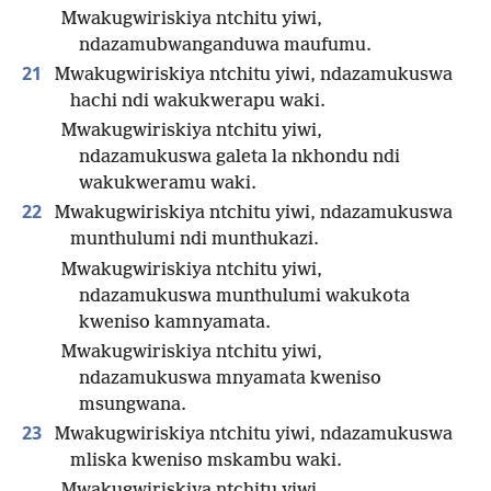
Mwakugwiriskiya ntchitu yiwi,
ndazamubwanganduwa maufumu.
21
Mwakugwiriskiya ntchitu yiwi, ndazamukuswa
hachi ndi wakukwerapu waki.
Mwakugwiriskiya ntchitu yiwi,
ndazamukuswa galeta la nkhondu ndi
wakukweramu waki.
22
Mwakugwiriskiya ntchitu yiwi, ndazamukuswa
munthulumi ndi munthukazi.
Mwakugwiriskiya ntchitu yiwi,
ndazamukuswa munthulumi wakukota
kweniso kamnyamata.
Mwakugwiriskiya ntchitu yiwi,
ndazamukuswa mnyamata kweniso
msungwana.
23
Mwakugwiriskiya ntchitu yiwi, ndazamukuswa
mliska kweniso mskambu waki.
Mwakugwiriskiya ntchitu yiwi,