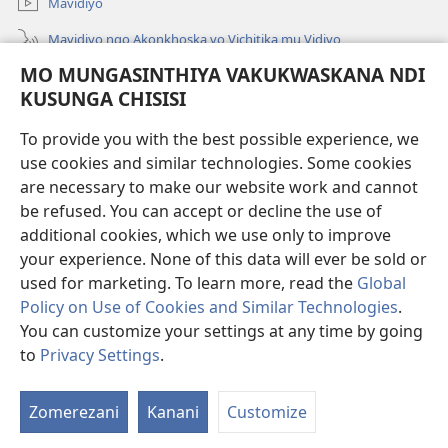
Mavidiyo
Mavidiyo ngo Akonkhoska vo Vichitika mu Vidiyo
MO MUNGASINTHIYA VAKUKWASKANA NDI
Fufuzani
KUSUNGA CHISISI
Kupereka Vakupereka
(Lajula
To provide you with the best possible experience, we
Peji
use cookies and similar technologies. Some cookies
Linyaki)
LAYIBULARE YA PA INTANETI
are necessary to make our website work and cannot
(Lajula
Peji
be refused. You can accept or decline the use of
®
JW Hub
Linyaki)
additional cookies, which we use only to improve
(Lajula
Peji
your experience. None of this data will ever be sold or
Linyaki)
used for marketing. To learn more, read the
Global
Policy on Use of Cookies and Similar Technologies
.
Copyright
© 2026 Watch Tower Bible and Tract Society of Pennsylvania.
You can customize your settings at any time by going
FUNDU ZO MUKHUMBIKA KULONDO
|
KUSUNGA CHISISI
|
MO
to
Privacy Settings
.
Lo
MUNGASINTHIYA VAKUKWASKANA NDI KUSUNGA CHISISI
V
Zomerezani
Kanani
Customize
V
Mu