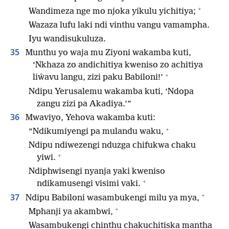
+
Wandimeza nge mo njoka yikulu yichitiya;
Wazaza lufu laki ndi vinthu vangu vamampha.
Iyu wandisukuluza.
35
Munthu yo waja mu Ziyoni wakamba kuti,
‘Nkhaza zo andichitiya kweniso zo achitiya
+
liŵavu langu, zizi paku Babiloni!’
Ndipu Yerusalemu wakamba kuti, ‘Ndopa
zangu zizi pa Akadiya.’”
36
Mwaviyo, Yehova wakamba kuti:
+
“Ndikumiyengi pa mulandu waku,
Ndipu ndiwezengi nduzga chifukwa chaku
+
yiwi.
Ndiphwisengi nyanja yaki kweniso
+
ndikamusengi visimi vaki.
+
37
Ndipu Babiloni wasambukengi milu ya mya,
+
Mphanji ya akambwi,
Wasambukengi chinthu chakuchitiska mantha