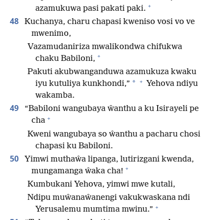
+
azamukuwa pasi pakati paki.
48
Kuchanya, charu chapasi kweniso vosi vo ve
mwenimo,
Vazamudaniriza mwalikondwa chifukwa
+
chaku Babiloni,
Pakuti akubwanganduwa azamukuza kwaku
+
*
iyu kutuliya kunkhondi,”
Yehova ndiyu
wakamba.
49
“Babiloni wangubaya ŵanthu a ku Isirayeli pe
+
cha
Kweni wangubaya so ŵanthu a pacharu chosi
chapasi ku Babiloni.
50
Yimwi muthaŵa lipanga, lutirizgani kwenda,
+
mungamanga ŵaka cha!
Kumbukani Yehova, yimwi mwe kutali,
Ndipu muŵanaŵanengi vakukwaskana ndi
+
Yerusalemu mumtima mwinu.”