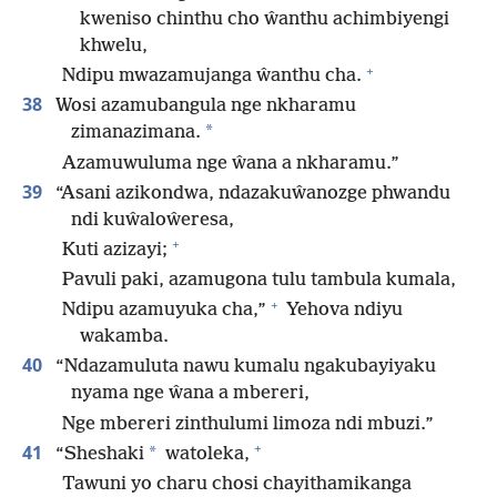
kweniso chinthu cho ŵanthu achimbiyengi
khwelu,
+
Ndipu mwazamujanga ŵanthu cha.
38
Wosi azamubangula nge nkharamu
*
zimanazimana.
Azamuwuluma nge ŵana a nkharamu.”
39
“Asani azikondwa, ndazakuŵanozge phwandu
ndi kuŵaloŵeresa,
+
Kuti azizayi;
Pavuli paki, azamugona tulu tambula kumala,
+
Ndipu azamuyuka cha,”
Yehova ndiyu
wakamba.
40
“Ndazamuluta nawu kumalu ngakubayiyaku
nyama nge ŵana a mbereri,
Nge mbereri zinthulumi limoza ndi mbuzi.”
+
41
*
“Sheshaki
watoleka,
Tawuni yo charu chosi chayithamikanga