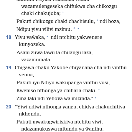
wazamulengeseka chifukwa cha chikozgu
+
chaki chakujoba;
*
Pakuti chikozgu chaki chachisulu,
ndi boza,
+
*
Ndipu yivu vilivi mzimu.
+
18
Yivu vaŵaka,
ndi ntchitu yakwenere
kunyozeka.
Asani zuŵa lawu la chilangu laza,
vazamumala.
19
Chigaŵa chaku Yakobe chiyanana cha ndi vinthu
venivi,
Pakuti iyu Ndiyu wakupanga vinthu vosi,
+
Kweniso nthonga ya chihara chaki.
+
Zina laki ndi Yehova wa mizinda.”
20
“Yiwi ndiwi nthonga yangu, chidya chakuchitiya
nkhondu,
Pakuti mwakugwiriskiya ntchitu yiwi,
ndazamukuswa mitundu ya ŵanthu.