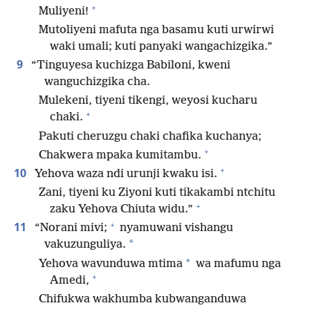
+
Muliyeni!
Mutoliyeni mafuta nga basamu kuti urwirwi
waki umali; kuti panyaki wangachizgika.”
9
“Tinguyesa kuchizga Babiloni, kweni
wanguchizgika cha.
Mulekeni, tiyeni tikengi, weyosi kucharu
+
chaki.
Pakuti cheruzgu chaki chafika kuchanya;
+
Chakwera mpaka kumitambu.
+
10
Yehova waza ndi urunji kwaku isi.
Zani, tiyeni ku Ziyoni kuti tikakambi ntchitu
+
zaku Yehova Chiuta widu.”
+
11
“Norani mivi;
nyamuwani vishangu
*
vakuzunguliya.
*
Yehova wavunduwa mtima
wa mafumu nga
+
Amedi,
Chifukwa wakhumba kubwanganduwa