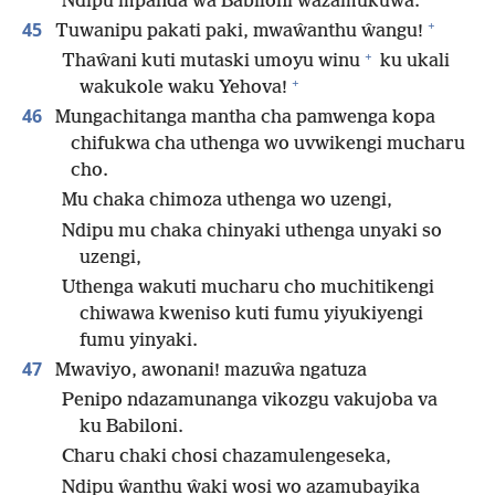
Ndipu mpanda wa Babiloni wazamukuwa.
+
45
Tuwanipu pakati paki, mwaŵanthu ŵangu!
+
Thaŵani kuti mutaski umoyu winu
ku ukali
+
wakukole waku Yehova!
46
Mungachitanga mantha cha pamwenga kopa
chifukwa cha uthenga wo uvwikengi mucharu
cho.
Mu chaka chimoza uthenga wo uzengi,
Ndipu mu chaka chinyaki uthenga unyaki so
uzengi,
Uthenga wakuti mucharu cho muchitikengi
chiwawa kweniso kuti fumu yiyukiyengi
fumu yinyaki.
47
Mwaviyo, awonani! mazuŵa ngatuza
Penipo ndazamunanga vikozgu vakujoba va
ku Babiloni.
Charu chaki chosi chazamulengeseka,
Ndipu ŵanthu ŵaki wosi wo azamubayika