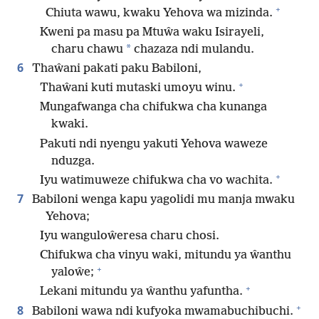
+
Chiuta wawu, kwaku Yehova wa mizinda.
Kweni pa masu pa Mtuŵa waku Isirayeli,
*
charu chawu
chazaza ndi mulandu.
6
Thaŵani pakati paku Babiloni,
+
Thaŵani kuti mutaski umoyu winu.
Mungafwanga cha chifukwa cha kunanga
kwaki.
Pakuti ndi nyengu yakuti Yehova waweze
nduzga.
+
Iyu watimuweze chifukwa cha vo wachita.
7
Babiloni wenga kapu yagolidi mu manja mwaku
Yehova;
Iyu wanguloŵeresa charu chosi.
Chifukwa cha vinyu waki, mitundu ya ŵanthu
+
yaloŵe;
+
Lekani mitundu ya ŵanthu yafuntha.
+
8
Babiloni wawa ndi kufyoka mwamabuchibuchi.