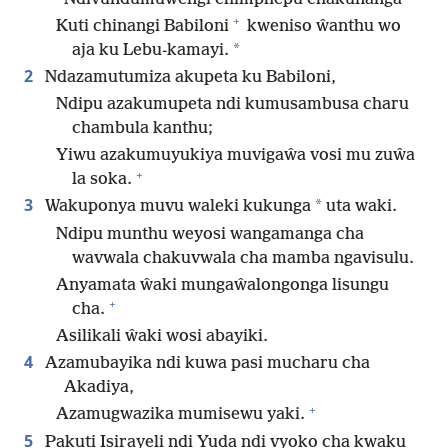
+
Kuti chinangi Babiloni
kweniso ŵanthu wo
*
aja ku Lebu-kamayi.
2
Ndazamutumiza akupeta ku Babiloni,
Ndipu azakumupeta ndi kumusambusa charu
chambula kanthu;
Yiwu azakumuyukiya muvigaŵa vosi mu zuŵa
+
la soka.
3
*
Wakuponya muvu waleki kukunga
uta waki.
Ndipu munthu weyosi wangamanga cha
wavwala chakuvwala cha mamba ngavisulu.
Anyamata ŵaki mungaŵalongonga lisungu
+
cha.
Asilikali ŵaki wosi abayiki.
4
Azamubayika ndi kuwa pasi mucharu cha
Akadiya,
+
Azamugwazika mumisewu yaki.
5
Pakuti Isirayeli ndi Yuda ndi vyoko cha kwaku