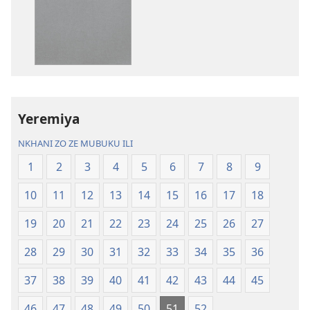
dawunilodi
dawunilodi
Bayibolu
vinthu
la
vakuvwisiya
Charu
Bayibolu
Chifya
la
la
Charu
Malemba
Chifya
Yeremiya
Ngakupaturika
la
Malemba
NKHANI ZO ZE MUBUKU ILI
Ngakupaturi
1
2
3
4
5
6
7
8
9
10
11
12
13
14
15
16
17
18
19
20
21
22
23
24
25
26
27
28
29
30
31
32
33
34
35
36
37
38
39
40
41
42
43
44
45
46
47
48
49
50
51
52