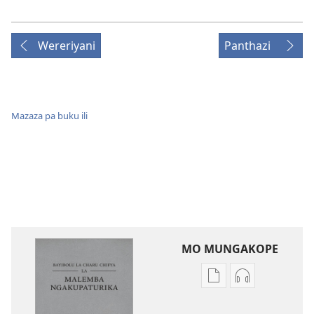
Wereriyani
Panthazi
Mazaza pa buku ili
MO MUNGAKOPE
Nthowa
Nthowa
zakuchitiya
zakuchitiya