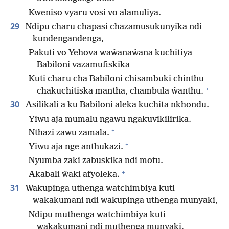
Kweniso vyaru vosi vo alamuliya.
29
Ndipu charu chapasi chazamusukunyika ndi
kundengandenga,
Pakuti vo Yehova waŵanaŵana kuchitiya
Babiloni vazamufiskika
Kuti charu cha Babiloni chisambuki chinthu
+
chakuchitiska mantha, chambula ŵanthu.
30
Asilikali a ku Babiloni aleka kuchita nkhondu.
Yiwu aja mumalu ngawu ngakuvikilirika.
+
Nthazi zawu zamala.
+
Yiwu aja nge anthukazi.
Nyumba zaki zabuskika ndi motu.
+
Akabali ŵaki afyoleka.
31
Wakupinga uthenga watchimbiya kuti
wakakumani ndi wakupinga uthenga munyaki,
Ndipu muthenga watchimbiya kuti
wakakumani ndi muthenga munyaki,