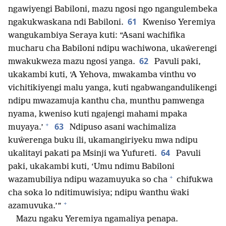
ngawiyengi Babiloni, mazu ngosi ngo ngangulembeka
61
ngakukwaskana ndi Babiloni.
Kweniso Yeremiya
wangukambiya Seraya kuti: “Asani wachifika
mucharu cha Babiloni ndipu wachiwona, ukaŵerengi
62
mwakukweza mazu ngosi yanga.
Pavuli paki,
ukakambi kuti, ‘A Yehova, mwakamba vinthu vo
vichitikiyengi malu yanga, kuti ngabwangandulikengi
ndipu mwazamuja kanthu cha, munthu pamwenga
nyama, kweniso kuti ngajengi mahami mpaka
+
63
muyaya.’
Ndipuso asani wachimaliza
kuŵerenga buku ili, ukamangiriyeku mwa ndipu
64
ukalitayi pakati pa Msinji wa Yufureti.
Pavuli
paki, ukakambi kuti, ‘Umu ndimu Babiloni
+
wazamubiliya ndipu wazamuyuka so cha
chifukwa
cha soka lo nditimuwisiya; ndipu ŵanthu ŵaki
+
azamuvuka.’”
Mazu ngaku Yeremiya ngamaliya penapa.