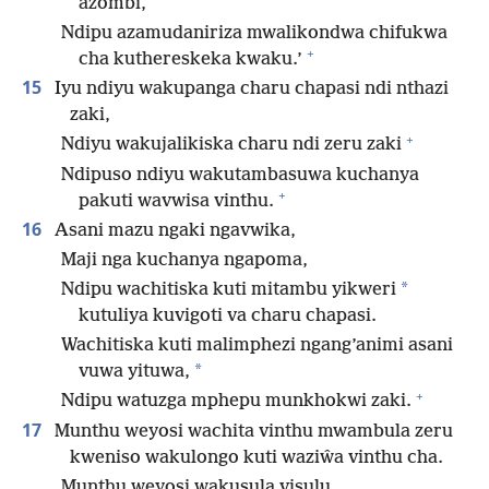
azombi,
Ndipu azamudaniriza mwalikondwa chifukwa
+
cha kuthereskeka kwaku.’
15
Iyu ndiyu wakupanga charu chapasi ndi nthazi
zaki,
+
Ndiyu wakujalikiska charu ndi zeru zaki
Ndipuso ndiyu wakutambasuwa kuchanya
+
pakuti wavwisa vinthu.
16
Asani mazu ngaki ngavwika,
Maji nga kuchanya ngapoma,
*
Ndipu wachitiska kuti mitambu yikweri
kutuliya kuvigoti va charu chapasi.
Wachitiska kuti malimphezi ngang’animi asani
*
vuwa yituwa,
+
Ndipu watuzga mphepu munkhokwi zaki.
17
Munthu weyosi wachita vinthu mwambula zeru
kweniso wakulongo kuti waziŵa vinthu cha.
Munthu weyosi wakusula visulu