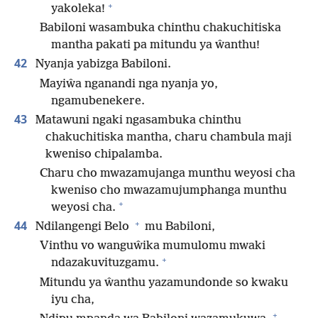
+
yakoleka!
Babiloni wasambuka chinthu chakuchitiska
mantha pakati pa mitundu ya ŵanthu!
42
Nyanja yabizga Babiloni.
Mayiŵa nganandi nga nyanja yo,
ngamubenekere.
43
Matawuni ngaki ngasambuka chinthu
chakuchitiska mantha, charu chambula maji
kweniso chipalamba.
Charu cho mwazamujanga munthu weyosi cha
kweniso cho mwazamujumphanga munthu
+
weyosi cha.
+
44
Ndilangengi Belo
mu Babiloni,
Vinthu vo wanguŵika mumulomu mwaki
+
ndazakuvituzgamu.
Mitundu ya ŵanthu yazamundonde so kwaku
iyu cha,
+