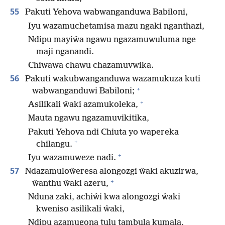
55
Pakuti Yehova wabwanganduwa Babiloni,
Iyu wazamuchetamisa mazu ngaki nganthazi,
Ndipu mayiŵa ngawu ngazamuwuluma nge
maji nganandi.
Chiwawa chawu chazamuvwika.
56
Pakuti wakubwanganduwa wazamukuza kuti
+
wabwanganduwi Babiloni;
+
Asilikali ŵaki azamukoleka,
Mauta ngawu ngazamuvikitika,
Pakuti Yehova ndi Chiuta yo wapereka
+
chilangu.
+
Iyu wazamuweze nadi.
57
Ndazamuloŵeresa alongozgi ŵaki akuzirwa,
+
ŵanthu ŵaki azeru,
Nduna zaki, achiŵi kwa alongozgi ŵaki
kweniso asilikali ŵaki,
Ndipu azamugona tulu tambula kumala,