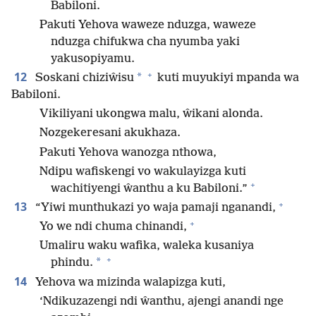
Babiloni.
Pakuti Yehova waweze nduzga, waweze
nduzga chifukwa cha nyumba yaki
yakusopiyamu.
+
12
*
Soskani chiziŵisu
kuti muyukiyi mpanda wa
Babiloni.
Vikiliyani ukongwa malu, ŵikani alonda.
Nozgekeresani akukhaza.
Pakuti Yehova wanozga nthowa,
Ndipu wafiskengi vo wakulayizga kuti
+
wachitiyengi ŵanthu a ku Babiloni.”
+
13
“Yiwi munthukazi yo waja pamaji nganandi,
+
Yo we ndi chuma chinandi,
Umaliru waku wafika, waleka kusaniya
+
*
phindu.
14
Yehova wa mizinda walapizga kuti,
‘Ndikuzazengi ndi ŵanthu, ajengi anandi nge