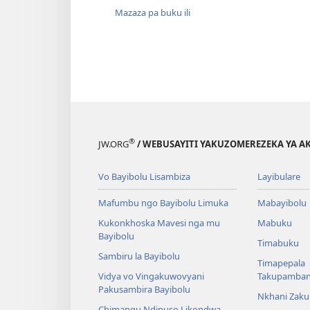
Mazaza pa buku ili
®
JW.ORG
/ WEBUSAYITI YAKUZOMEREZEKA YA A
Vo Bayibolu Lisambiza
Layibulare
Mafumbu ngo Bayibolu Limuka
Mabayibolu
Kukonkhoska Mavesi nga mu
Mabuku
Bayibolu
Timabuku
Sambiru la Bayibolu
Timapepala
Vidya vo Vingakuwovyani
Takupamba
Pakusambira Bayibolu
Nkhani Zak
Chimangu Ndipuso Likondwa