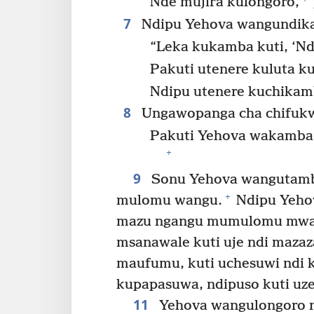
Nde mujira kulongoro,
7
Ndipu Yehova wangundika
“Leka kukamba kuti, ‘N
Pakuti utenere kuluta 
Ndipu utenere kuchikamb
8
Ungawopanga cha chifukw
Pakuti Yehova wakamba ku
+
9
Sonu Yehova wangutamba
+
mulomu wangu.
Ndipu Yeho
mazu ngangu mumulomu mwa
msanawale kuti uje ndi maza
maufumu, kuti uchesuwi ndi k
kupapasuwa, ndipuso kuti uze
11
Yehova wangulongoro n