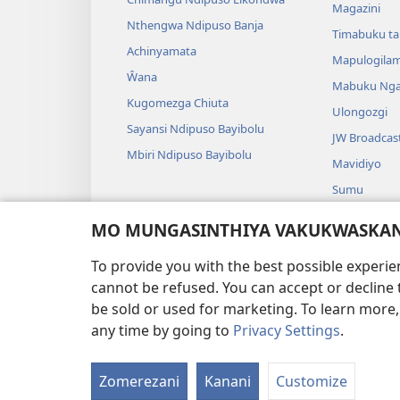
Magazini
Nthengwa Ndipuso Banja
Timabuku t
Achinyamata
Mapulogila
Ŵana
Mabuku Nga
Kugomezga Chiuta
Ulongozgi
Sayansi Ndipuso Bayibolu
JW Broadcas
Mbiri Ndipuso Bayibolu
Mavidiyo
Sumu
Maseŵeru N
MO MUNGASINTHIYA VAKUKWASKANA
Maseŵeru ng
To provide you with the best possible experi
cannot be refused. You can accept or decline 
be sold or used for marketing. To learn more
any time by going to
Privacy Settings
.
FUNDU ZO MUKHUMBI
Zomerezani
Kanani
Customize