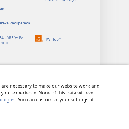
ani
ereka Vakupereka
BULARE YA PA
®
JW Hub
(Lajula
ANETI
Peji
Linyaki)
es are necessary to make our website work and
your experience. None of this data will ever
nologies
. You can customize your settings at
 NDI KUSUNGA CHISISI