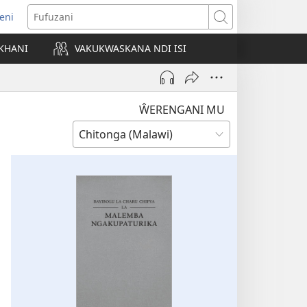
eni
ajula
Fufuzani
ji
KHANI
VAKUKWASKANA NDI ISI
nyaki)
ŴERENGANI MU