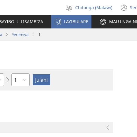
Chitonga (Malawi)
Ser
Sankhani
(L
chineneru
Pe
BAYIBOLU LISAMBIZA
LAYIBULARE
MALU NGA N
Li
ya
Yeremiya
1
Chaputala