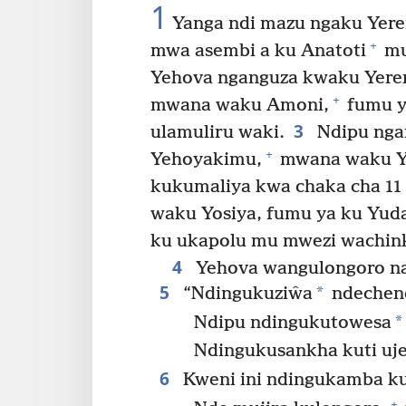
1
Yanga ndi mazu ngaku Yere
+
mwa asembi a ku Anatoti
mu
Yehova nganguza kwaku Yere
+
mwana waku Amoni,
fumu y
3
ulamuliru waki.
Ndipu nga
+
Yehoyakimu,
mwana waku Yo
kukumaliya kwa chaka cha 11
waku Yosiya, fumu ya ku Yud
ku ukapolu mu mwezi wachin
4
Yehova wangulongoro na
5
*
“Ndingukuziŵa
ndechen
*
Ndipu ndingukutowesa
Ndingukusankha kuti uj
6
Kweni ini ndingukamba ku
+