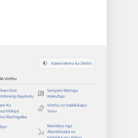
Kawonekeru ka Sikilini
iŵi Vinthu
hani Kuti
Saniyani Mpingu
(Lajula
mbirengi Bayibolu
Wakufupi
Peji
ani Ko
Vinthu vo Vaŵikikapu
Linyaki)
uchitikiya
Sonu
nu Wachigaŵa
Mavidiyo ngo
diyo
Akonkhoska vo
Vichitika mu Vidiyo