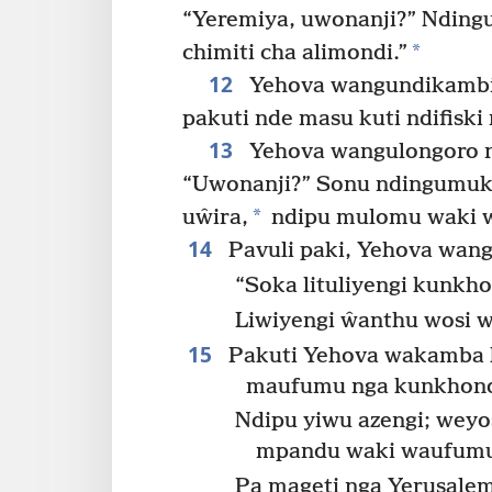
“Yeremiya, uwonanji?” Ndin
*
chimiti cha alimondi.”
12
Yehova wangundikambiy
pakuti nde masu kuti ndifiski
13
Yehova wangulongoro n
“Uwonanji?” Sonu ndingumuk
*
uŵira,
ndipu mulomu waki w
14
Pavuli paki, Yehova wang
“Soka lituliyengi kunkho
Liwiyengi ŵanthu wosi w
15
Pakuti Yehova wakamba k
maufumu nga kunkhond
Ndipu yiwu azengi; weyo
mpandu waki waufum
Pa mageti nga Yerusale