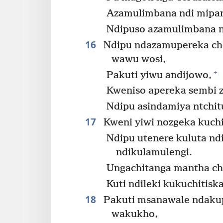
Azamulimbana ndi mipan
Ndipuso azamulimbana n
16
Ndipu ndazamupereka che
wawu wosi,
+
Pakuti yiwu andijowo,
Kweniso apereka sembi z
Ndipu asindamiya ntchit
17
Kweni yiwi nozgeka kuchi
Ndipu utenere kuluta nd
ndikulamulengi.
Ungachitanga mantha ch
Kuti ndileki kukuchitis
18
Pakuti msanawale ndaku
wakukho,