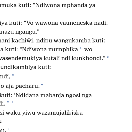
gumuka kuti: “Ndiwona mphanda ya
a kuti: “Vo wawona vauneneska nadi,
 mazu ngangu.”
ani kachiŵi, ndipu wangukamba kuti:
*
a kuti: “Ndiwona mumphika
wo
*
asendemukiya kutali ndi kunkhondi.”
undikambiya kuti:
*
ndi,
+
o aja pacharu.
uti: ‘Ndidana mabanja ngosi nga
+
*
i,
si waku yiwu wazamujalikiska
u
+
mu,