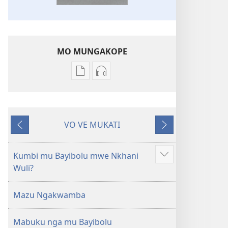
MO MUNGAKOPE
Nthowa
Nthowa
zakuchitiya
zakuchitiya
dawunilodi
dawunilodi
Bayibolu
vinthu
VO VE MUKATI
la
vakuvwisiya
Wereriyani
Panthazi
Charu
Bayibolu
Chifya
la
Kumbi mu Bayibolu mwe Nkhani
Longoni
la
Charu
Wuli?
vinyaki
Malemba
Chifya
Ngakupaturika
la
Mazu Ngakwamba
Malemba
Ngakupaturika
Mabuku nga mu Bayibolu