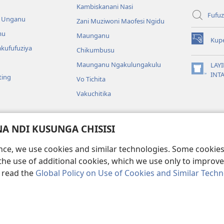
Kambiskanani Nasi
Fufuz
a Unganu
Zani Muziwoni Maofesi Ngidu
mu
Maunganu
Kup
(Lajula
kufufuziya
Chikumbusu
Peji
Linyaki)
Maunganu Ngakulungakulu
LAYI
(Lajula
INT
ting
Vo Tichita
Peji
Linyaki)
Vakuchitika
gakuvwisiya
 NDI KUSUNGA CHISISI
a mu Bayibolu
ence, we use cookies and similar technologies. Some cooki
the use of additional cookies, which we use only to improve 
, read the
Global Policy on Use of Cookies and Similar Tech
Copyright
© 2026 Watch Tower Bible and Tract Society of Pennsylvania.
KA KULONDO
|
KUSUNGA CHISISI
|
MO MUNGASINTHIYA VAKUKWASKANA