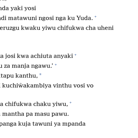
da yaki yosi
+
di matawuni ngosi nga ku Yuda.
ruzgu kwaku yiwu chifukwa cha uheni
+
a josi kwa achiuta anyaki
+
u za manja ngawu.’
*
tapu kanthu,
i kuchiŵakambiya vinthu vosi vo
+
a chifukwa chaku yiwu,
ka mantha pa masu pawu.
panga kuja tawuni ya mpanda