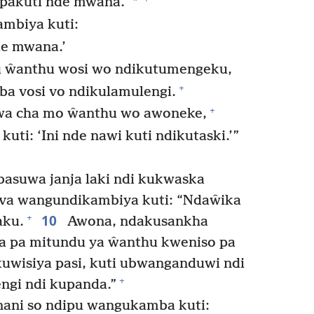
*
pakuti nde mwana.”
mbiya kuti:
de mwana.’
ku ŵanthu wosi wo ndikutumengeku,
+
a vosi vo ndikulamulengi.
+
a cha mo ŵanthu wo awoneke,
ti: ‘Ini nde nawi kuti ndikutaski.’”
suwa janja laki ndi kukwaska
va wangundikambiya kuti: “Ndaŵika
10
+
ku.
Awona, ndakusankha
za pa mitundu ya ŵanthu kweniso pa
uwisiya pasi, kuti ubwanganduwi ndi
+
ngi ndi kupanda.”
ani so ndipu wangukamba kuti: