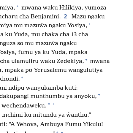
*
miya,
mwana waku Hilikiya, yumoza
2
charu cha Benjamini.
Mazu ngaku
+
miya mu mazuŵa ngaku Yosiya,
a ku Yuda, mu chaka cha 13 cha
nguza so mu mazuŵa ngaku
siya, fumu ya ku Yuda, mpaka
+
 cha ulamuliru waku Zedekiya,
mwana
a, mpaka po Yerusalemu wangulutiya
+
khondi.
ni ndipu wangukamba kuti:
+
dakupangi munthumbu ya anyoku,
+
*
wechendaweku.
e mchimi ku mitundu ya ŵanthu.”
ti: “A Yehova, Ambuya Fumu Yikulu!
+