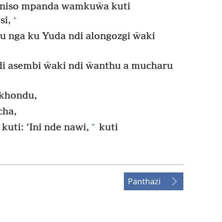
weniso mpanda wamkuŵa kuti
+
si,
u nga ku Yuda ndi alongozgi ŵaki
di asembi ŵaki ndi ŵanthu a mucharu
khondu,
cha,
+
uti: ‘Ini nde nawi,
kuti
Panthazi