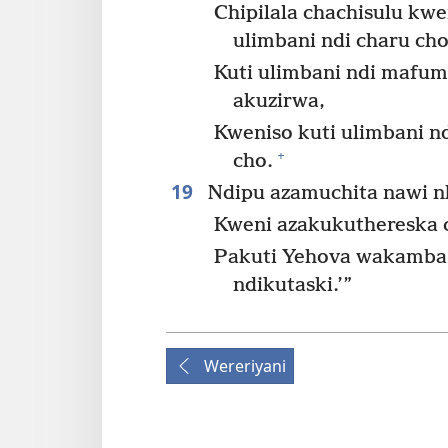
Chipilala chachisulu k
ulimbani ndi charu cho
Kuti ulimbani ndi mafum
akuzirwa,
Kweniso kuti ulimbani n
+
cho.
19
Ndipu azamuchita nawi n
Kweni azakukuthereska 
Pakuti Yehova wakamba k
ndikutaski.’”
Wereriyani