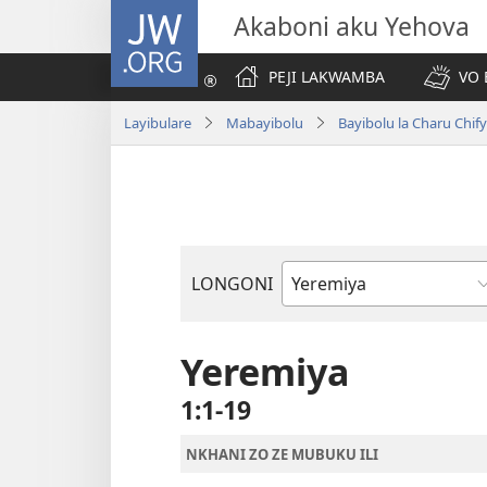
JW.ORG
Akaboni aku Yehova
PEJI LAKWAMBA
VO 
Layibulare
Mabayibolu
Bayibolu la Charu Chif
LONGONI
Buku
la
M'Bayibolu
Yeremiya
1:1-19
NKHANI ZO ZE MUBUKU ILI