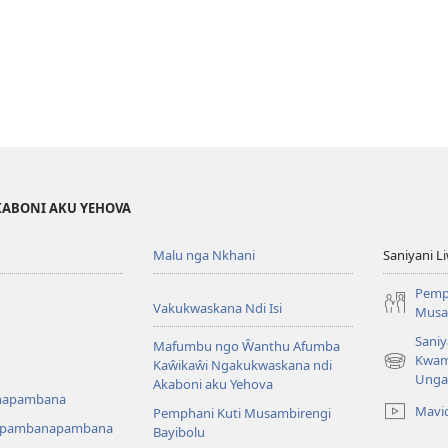
KABONI AKU YEHOVA
Malu nga Nkhani
Saniyani L
Pemp
Vakukwaskana Ndi Isi
Musa
Saniy
Mafumbu ngo Ŵanthu Afumba
Kwam
Kaŵikaŵi Ngakukwaskana ndi
(Lajula
Unga
Akaboni aku Yehova
Peji
napambana
Linyaki)
Mavi
Pemphani Kuti Musambirengi
upambanapambana
Bayibolu