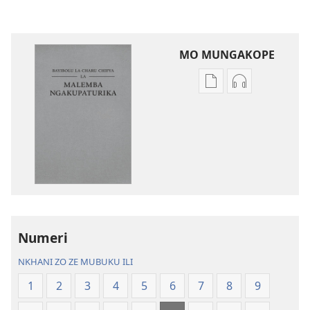
MO MUNGAKOPE
Nthowa
Nthowa
zakuchitiya
zakuchitiya
dawunilodi
dawunilodi
Bayibolu
vinthu
la
vakuvwisiya
Charu
Bayibolu
Chifya
la
la
Charu
Malemba
Chifya
Numeri
Ngakupaturika
la
Malemba
NKHANI ZO ZE MUBUKU ILI
Ngakupaturi
1
2
3
4
5
6
7
8
9