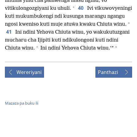
mitima yinu cha pamwenga masu nginu, vo
+
40
vitikulongozgiyani ku uhuli.
Ivi vikuwovyeningi
kuti mukumbukengi ndi kusunga marangu ngangu
+
ngosi kweniso kuti muje atuŵa kwaku Chiuta winu.
41
Ini ndini Yehova Chiuta winu, yo wakukutuzgani
mucharu cha Ijipiti kuti ndikulongoni kuti ndini
+
+
Chiuta winu.
Ini ndini Yehova Chiuta winu.’”
Wereriyani
Panthazi
Mazaza pa buku ili