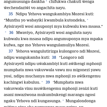
+
angumusunga dankha
chifukwa chakuti ŵenga
ŵechendaziŵi vo angachita nayu.
35
Ndipu Yehova wangukambiya Mozesi kuti:
+
“Munthu yo wabayiki kwambula kutondeka,
Ayisirayeli wosi amuponyi mya kubwalu kwa msasa.”
+
36
Mwaviyo, Ayisirayeli wosi anguluta nayu
kubwalu kwa msasa ndipu angumuponya mya mpaka
kufwa, nge mo Yehova wangulamuliya Mozesi.
37
Yehova wangulutirizga kulongoro ndi Mozesi,
38
ndipu wangukamba kuti:
“Longoro ndi
Ayisirayeli ndipu uŵakambiyi kuti aŵikengi mphonji
mumphata mwa vakuvwala vawu mu migonezi yawu
yosi, ndipu muchanya mwa mphonji zo aŵikengemu
+
39
kachingwi kabuluu.
‘Mumphata mwa
vakuvwala vinu muŵikengemu mphonji zenizi kuti
asani mwaziwona mukumbukengi marangu ngosi
+
ngaku Yehova ndi kungasunga.
Mungalondonga