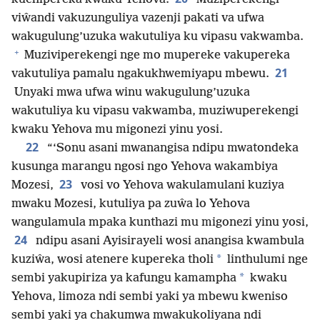
viŵandi vakuzunguliya vazenji pakati va ufwa
wakugulung’uzuka wakutuliya ku vipasu vakwamba.
+
Muziviperekengi nge mo mupereke vakupereka
21
vakutuliya pamalu ngakukhwemiyapu mbewu.
Unyaki mwa ufwa winu wakugulung’uzuka
wakutuliya ku vipasu vakwamba, muziwuperekengi
kwaku Yehova mu migonezi yinu yosi.
22
“‘Sonu asani mwanangisa ndipu mwatondeka
kusunga marangu ngosi ngo Yehova wakambiya
23
Mozesi,
vosi vo Yehova wakulamulani kuziya
mwaku Mozesi, kutuliya pa zuŵa lo Yehova
wangulamula mpaka kunthazi mu migonezi yinu yosi,
24
ndipu asani Ayisirayeli wosi anangisa kwambula
*
kuziŵa, wosi atenere kupereka tholi
linthulumi nge
*
sembi yakupiriza ya kafungu kamampha
kwaku
Yehova, limoza ndi sembi yaki ya mbewu kweniso
sembi yaki ya chakumwa mwakukoliyana ndi