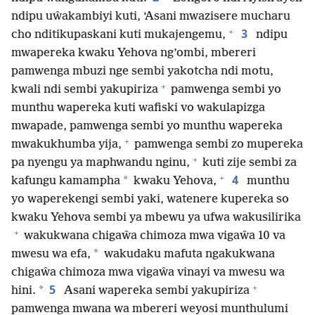
ndipu uŵakambiyi kuti, ‘Asani mwazisere mucharu
+
3
cho nditikupaskani kuti mukajengemu,
ndipu
mwapereka kwaku Yehova ng’ombi, mbereri
pamwenga mbuzi nge sembi yakotcha ndi motu,
+
kwali ndi sembi yakupiriza
pamwenga sembi yo
munthu wapereka kuti wafiski vo wakulapizga
mwapade, pamwenga sembi yo munthu wapereka
+
mwakukhumba yija,
pamwenga sembi zo mupereka
+
pa nyengu ya maphwandu nginu,
kuti zije sembi za
+
4
*
kafungu kamampha
kwaku Yehova,
munthu
yo waperekengi sembi yaki, watenere kupereka so
kwaku Yehova sembi ya mbewu ya ufwa wakusilirika
+
wakukwana chigaŵa chimoza mwa vigaŵa 10 va
*
mwesu wa efa,
wakudaku mafuta ngakukwana
chigaŵa chimoza mwa vigaŵa vinayi va mwesu wa
+
5
*
hini.
Asani wapereka sembi yakupiriza
pamwenga mwana wa mbereri weyosi munthulumi