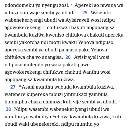
+
ndondomeku ya nyengu zosi.
Apereki so mwana wa
+
25
mbuzi kuti waje sembi ya ubudi.
Wasembi
wabenekeriyengi ubudi wa Ayisirayeli wosi ndipu
+
agowokerekengi
chifukwa chakuti angunangisa
kwambula kuziŵa kweniso chifukwa chakuti apereka
sembi yakotcha ndi motu kwaku Yehova ndipuso
apereka sembi ya ubudi pa masu paku Yehova
26
chifukwa cha vo anangisa.
Ayisirayeli wosi
ndipuso mulendu yo waja pakati pawu
agowokerekengi chifukwa chakuti ŵanthu wosi
angunangisa kwambula kuziŵa.
27
“‘Asani munthu wabuda kwambula kuziŵa,
watenere kupereka mbuzi yinthukazi yambula
+
kujumpha chaka chimoza kuti yije sembi ya ubudi.
28
Ndipu wasembi wabenekeriyengi ubudi wa
munthu yo wabudiya Yehova kwambula kuziŵa, kuti
ubudi waki ubenekereki, ndipu munthu yo