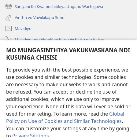
Peji
Saniyani Ko Kwamuchitikiya Unganu Wachigaŵa
(Lajula
Linyaki)
Peji
Vinthu vo Vaŵikikapu Sonu
Linyaki)
Mavidiyo
Mavidiyo ngo Akonkhoska vo Vichitika mu Vidiyo
MO MUNGASINTHIYA VAKUKWASKANA NDI
Fufuzani
KUSUNGA CHISISI
Kupereka Vakupereka
(Lajula
To provide you with the best possible experience, we
Peji
use cookies and similar technologies. Some cookies
Linyaki)
LAYIBULARE YA PA INTANETI
are necessary to make our website work and cannot
(Lajula
be refused. You can accept or decline the use of
Peji
®
JW Hub
Linyaki)
additional cookies, which we use only to improve
(Lajula
Peji
your experience. None of this data will ever be sold or
Linyaki)
used for marketing. To learn more, read the
Global
Policy on Use of Cookies and Similar Technologies
.
You can customize your settings at any time by going
Copyright
© 2026 Watch Tower Bible and Tract Society of Pennsylvania.
FUNDU ZO MUKHUMBIKA KULONDO
|
KUSUNGA CHISISI
|
MO
to
Privacy Settings
.