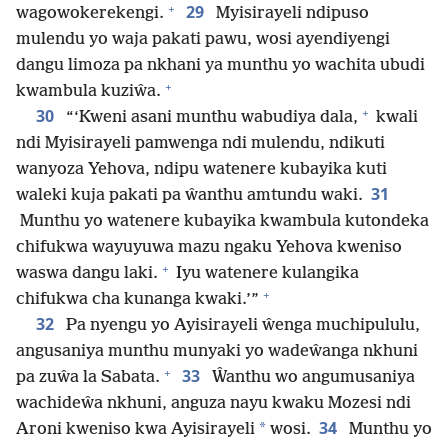
+
29
wagowokerekengi.
Myisirayeli ndipuso
mulendu yo waja pakati pawu, wosi ayendiyengi
dangu limoza pa nkhani ya munthu yo wachita ubudi
+
kwambula kuziŵa.
+
30
“‘Kweni asani munthu wabudiya dala,
kwali
ndi Myisirayeli pamwenga ndi mulendu, ndikuti
wanyoza Yehova, ndipu watenere kubayika kuti
31
waleki kuja pakati pa ŵanthu amtundu waki.
Munthu yo watenere kubayika kwambula kutondeka
chifukwa wayuyuwa mazu ngaku Yehova kweniso
+
waswa dangu laki.
Iyu watenere kulangika
+
chifukwa cha kunanga kwaki.’”
32
Pa nyengu yo Ayisirayeli ŵenga muchipululu,
angusaniya munthu munyaki yo wadeŵanga nkhuni
+
33
pa zuŵa la Sabata.
Ŵanthu wo angumusaniya
wachideŵa nkhuni, anguza nayu kwaku Mozesi ndi
34
*
Aroni kweniso kwa Ayisirayeli
wosi.
Munthu yo