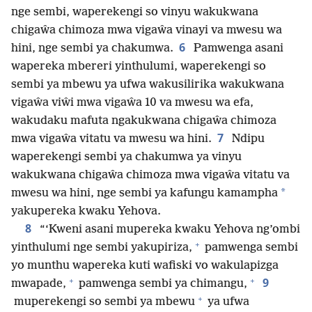
nge sembi, waperekengi so vinyu wakukwana
chigaŵa chimoza mwa vigaŵa vinayi va mwesu wa
6
hini, nge sembi ya chakumwa.
Pamwenga asani
wapereka mbereri yinthulumi, waperekengi so
sembi ya mbewu ya ufwa wakusilirika wakukwana
vigaŵa viŵi mwa vigaŵa 10 va mwesu wa efa,
wakudaku mafuta ngakukwana chigaŵa chimoza
7
mwa vigaŵa vitatu va mwesu wa hini.
Ndipu
waperekengi sembi ya chakumwa ya vinyu
wakukwana chigaŵa chimoza mwa vigaŵa vitatu va
*
mwesu wa hini, nge sembi ya kafungu kamampha
yakupereka kwaku Yehova.
8
“‘Kweni asani mupereka kwaku Yehova ng’ombi
+
yinthulumi nge sembi yakupiriza,
pamwenga sembi
yo munthu wapereka kuti wafiski vo wakulapizga
+
+
9
mwapade,
pamwenga sembi ya chimangu,
+
muperekengi so sembi ya mbewu
ya ufwa