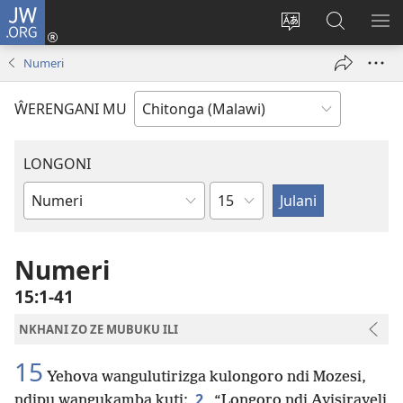
JW.ORG
Sereni
(Lajula
Sinthani
Fufuzani
LO
Peji
chineneru
Vinthu
ME
Numeri
Linyaki)
pa
JW.ORG
ŴERENGANI MU
LONGONI
Chaputala
Buku
la
M'Bayibolu
Numeri
15:1-41
NKHANI ZO ZE MUBUKU ILI
15
Yehova wangulutirizga kulongoro ndi Mozesi,
2
ndipu wangukamba kuti:
“Longoro ndi Ayisirayeli