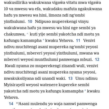
wakusilirika wakukwana vigaŵa vitatu mwa vigaŵa
10 va mwesu wa efa, wakudaku mafuta ngakukwana
hafu ya mwesu wa hini, limoza ndi ng’ombi
10
yinthulumi.
Ndipuso muperekengi vinyu
wakukwana hafu ya mwesu wa hini nge sembi ya
+
chakumwa,
kuti yije sembi yakotcha ndi motu ya
11
*
kafungu kamampha
kwaku Yehova.
Venivi
ndivu muchitengi asani mupereka ng’ombi yeyosi
yinthulumi, mbereri yeyosi yinthulumi, mwana wa
12
mbereri weyosi munthulumi pamwenga mbuzi.
Kwali nyama zo muperekengi zinandi wuli, venivi
ndivu muchitengi asani mupereka nyama yeyosi,
13
mwakukoliyana ndi unandi waki.
Umu ndimu
Myisirayeli weyosi watenere kupereke sembi
*
yakotcha ndi motu ya kafungu kamampha
kwaku
Yehova.
14
“‘Asani mulendu yo waja namwi pamwenga