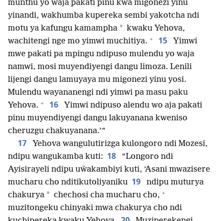
munthu yo waja pakati pinu kwa migonezi yinu
yinandi, wakhumba kupereka sembi yakotcha ndi
*
motu ya kafungu kamampha
kwaku Yehova,
+
15
wachitengi nge mo yimwi muchitiya.
Yimwi
mwe pakati pa mpingu ndipuso mulendu yo waja
namwi, mosi muyendiyengi dangu limoza. Lenili
lijengi dangu lamuyaya mu migonezi yinu yosi.
Mulendu wayananengi ndi yimwi pa masu paku
+
16
Yehova.
Yimwi ndipuso alendu wo aja pakati
pinu muyendiyengi dangu lakuyanana kweniso
cheruzgu chakuyanana.’”
17
Yehova wangulutirizga kulongoro ndi Mozesi,
18
ndipu wangukamba kuti:
“Longoro ndi
Ayisirayeli ndipu uŵakambiyi kuti, ‘Asani mwazisere
19
mucharu cho nditikutoliyaniku
ndipu muturya
+
*
chakurya
chechosi cha mucharu cho,
muzitongeku chinyaki mwa chakurya cho ndi
20
kuchipereka kwaku Yehova.
Muziperekengi