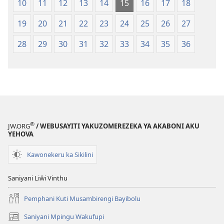
10
11
12
13
14
15
16
17
18
19
20
21
22
23
24
25
26
27
28
29
30
31
32
33
34
35
36
®
JW.ORG
/ WEBUSAYITI YAKUZOMEREZEKA YA AKABONI AKU
YEHOVA
Kawonekeru ka Sikilini
Saniyani Liŵi Vinthu
Pemphani Kuti Musambirengi Bayibolu
Saniyani Mpingu Wakufupi
(Lajula