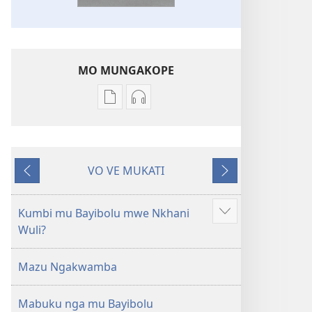
MO MUNGAKOPE
Nthowa
Nthowa
zakuchitiya
zakuchitiya
dawunilodi
dawunilodi
Bayibolu
vinthu
VO VE MUKATI
la
vakuvwisiya
Wereriyani
Panthazi
Charu
Bayibolu
Chifya
la
Kumbi mu Bayibolu mwe Nkhani
Longoni
la
Charu
Wuli?
vinyaki
Malemba
Chifya
Ngakupaturika
la
Mazu Ngakwamba
Malemba
Ngakupaturika
Mabuku nga mu Bayibolu