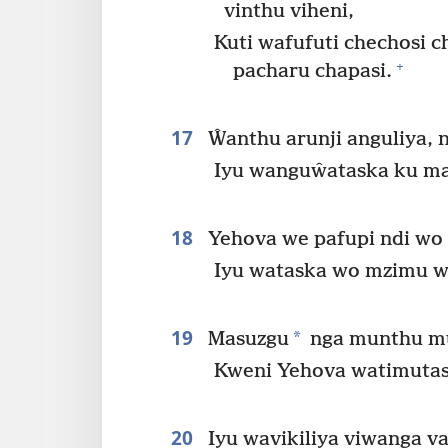
vinthu viheni,
Kuti wafufuti chechosi
+
pacharu chapasi.
17
Ŵanthu arunji anguliya,
Iyu wanguŵataska ku ma
18
Yehova we pafupi ndi wo
Iyu wataska wo mzimu 
19
*
Masuzgu
nga munthu mu
Kweni Yehova watimutas
20
Iyu wavikiliya viwanga va