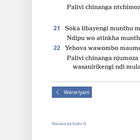
Palivi chinanga ntchimo
21
Soka libayengi munthu m
Ndipu wo atinkha munthu
22
Yehova wawombo maumoyu
Palivi chinanga njumoz
wasanirikengi ndi mul
Wereriyani
Mazaza pa buku ili