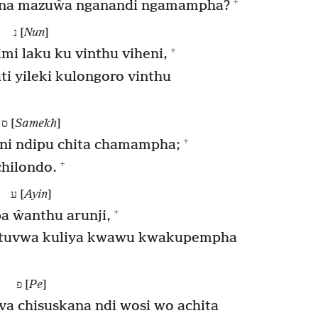
+
ona mazuŵa nganandi ngamampha?
נ [
Nun
]
+
limi laku ku vinthu viheni,
i yileki kulongoro vinthu
ס [
Samekh
]
+
ni ndipu chita chamampha;
+
hilondo.
ע [
Ayin
]
+
a ŵanthu arunji,
atuvwa kuliya kwawu kwakupempha
פ [
Pe
]
a chisuskana ndi wosi wo achita