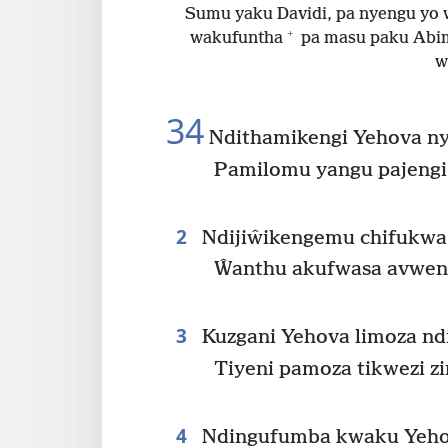
Sumu yaku Davidi, pa nyengu yo 
+
wakufuntha
pa masu paku Abim
w
34
Ndithamikengi Yehova ny
Pamilomu yangu pajengi
2
Ndijiŵikengemu chifukwa
Ŵanthu akufwasa avweng
3
Kuzgani Yehova limoza ndi 
Tiyeni pamoza tikwezi zi
4
Ndingufumba kwaku Yeho