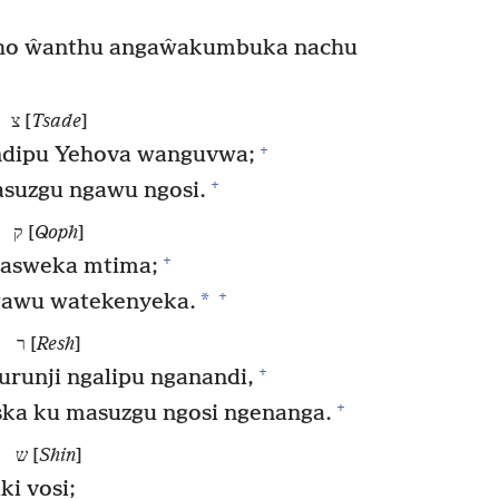
 cho ŵanthu angaŵakumbuka nachu
צ [
Tsade
]
+
 ndipu Yehova wanguvwa;
+
suzgu ngawu ngosi.
ק [
Qoph
]
+
 asweka mtima;
+
*
wawu watekenyeka.
ר [
Resh
]
+
runji ngalipu nganandi,
+
ka ku masuzgu ngosi ngenanga.
ש [
Shin
]
ki vosi;