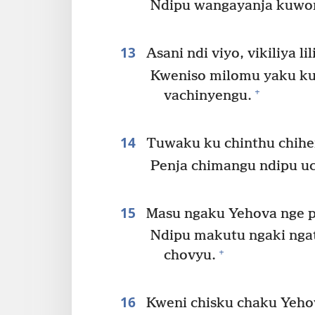
Ndipu wangayanja kuw
13
Asani ndi viyo, vikiliya li
Kweniso milomu yaku kut
+
vachinyengu.
14
Tuwaku ku chinthu chihe
Penja chimangu ndipu uc
15
Masu ngaku Yehova nge p
Ndipu makutu ngaki ng
+
chovyu.
16
Kweni chisku chaku Yehov