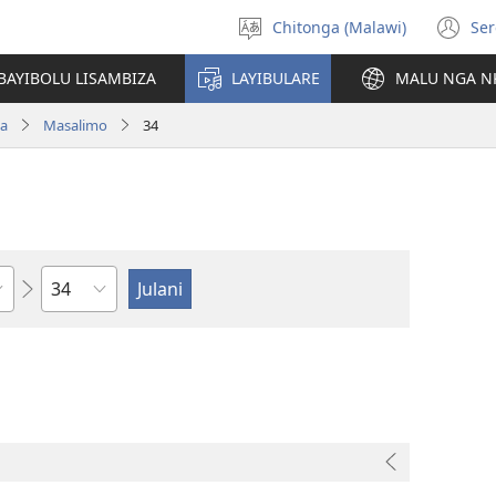
Chitonga (Malawi)
Ser
Sankhani
(L
chineneru
Pe
BAYIBOLU LISAMBIZA
LAYIBULARE
MALU NGA N
Li
ya
Masalimo
34
Chaputala