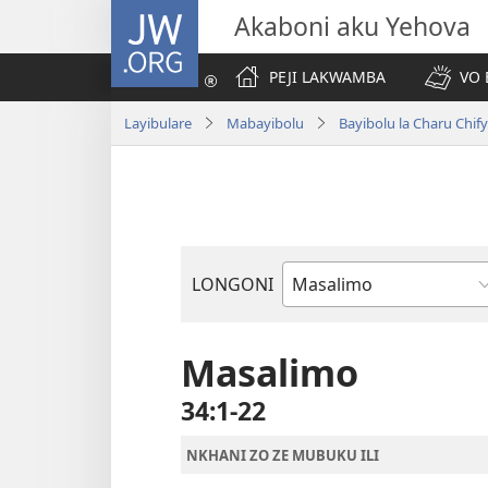
JW.ORG
Akaboni aku Yehova
PEJI LAKWAMBA
VO 
Layibulare
Mabayibolu
Bayibolu la Charu Chif
LONGONI
Buku
la
M'Bayibolu
Masalimo
34:1-22
NKHANI ZO ZE MUBUKU ILI