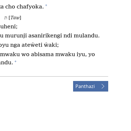
+
za cho chafyoka.
ת [
Taw
]
uheni;
 murunji asanirikengi ndi mulandu.
 nga ateŵeti ŵaki;
a mwaku wo abisama mwaku iyu, yo
+
andu.
Panthazi