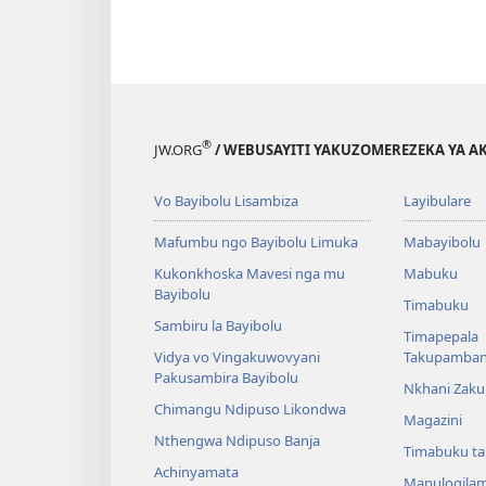
®
JW.ORG
/ WEBUSAYITI YAKUZOMEREZEKA YA A
Vo Bayibolu Lisambiza
Layibulare
Mafumbu ngo Bayibolu Limuka
Mabayibolu
Kukonkhoska Mavesi nga mu
Mabuku
Bayibolu
Timabuku
Sambiru la Bayibolu
Timapepala
Vidya vo Vingakuwovyani
Takupamba
Pakusambira Bayibolu
Nkhani Zak
Chimangu Ndipuso Likondwa
Magazini
Nthengwa Ndipuso Banja
Timabuku t
Achinyamata
Mapulogila