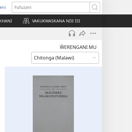
eni
ajula
Fufuzani
ji
KHANI
VAKUKWASKANA NDI ISI
nyaki)
ŴERENGANI MU