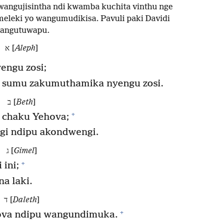
wangujisintha ndi kwamba kuchita vinthu nge
eleki yo wangumudikisa. Pavuli paki Davidi
angutuwapu.
א [
Aleph
]
engu zosi;
 sumu zakumuthamika nyengu zosi.
ב [
Beth
]
+
 chaku Yehova;
i ndipu akondwengi.
ג [
Gimel
]
+
ini;
na laki.
ד [
Daleth
]
+
va ndipu wangundimuka.