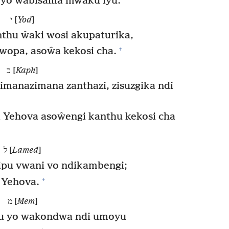
yo wabisama mwaku iyu.
י [
Yod
]
hu ŵaki wosi akupaturika,
+
wopa, asoŵa kekosi cha.
כ [
Kaph
]
manazimana zanthazi, zisuzgika ndi
 Yehova asoŵengi kanthu kekosi cha
ל [
Lamed
]
pu vwani vo ndikambengi;
+
 Yehova.
מ [
Mem
]
nu yo wakondwa ndi umoyu