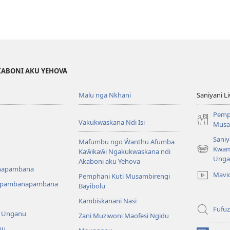
KABONI AKU YEHOVA
Malu nga Nkhani
Saniyani L
Pemp
Vakukwaskana Ndi Isi
Musa
Saniy
Mafumbu ngo Ŵanthu Afumba
Kwam
Kaŵikaŵi Ngakukwaskana ndi
(Lajula
Unga
Akaboni aku Yehova
Peji
napambana
Linyaki)
Mavi
Pemphani Kuti Musambirengi
upambanapambana
Bayibolu
Kambiskanani Nasi
Fufuz
a Unganu
Zani Muziwoni Maofesi Ngidu
mu