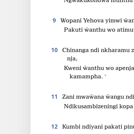
Ngwakukondwa munthu 
9
Wopani Yehova yimwi ŵant
Pakuti ŵanthu wo atimu
10
Chinanga ndi nkharamu zi
nja,
Kweni ŵanthu wo apenja
+
kamampha.
11
Zani mwaŵana ŵangu ndi
Ndikusambizeningi kopa
12
Kumbi ndiyani pakati pi