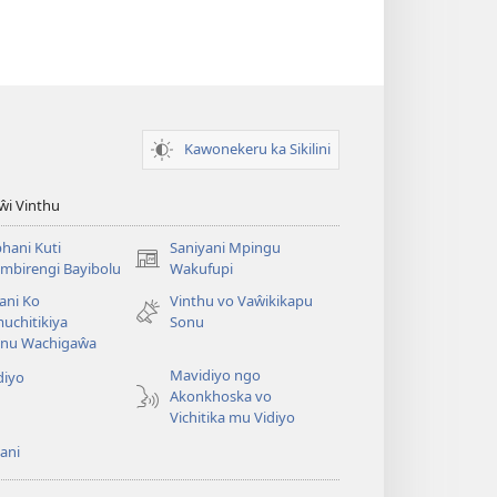
Kawonekeru ka Sikilini
iŵi Vinthu
hani Kuti
Saniyani Mpingu
(Lajula
mbirengi Bayibolu
Wakufupi
Peji
ani Ko
Vinthu vo Vaŵikikapu
Linyaki)
uchitikiya
Sonu
nu Wachigaŵa
Mavidiyo ngo
diyo
Akonkhoska vo
Vichitika mu Vidiyo
ani