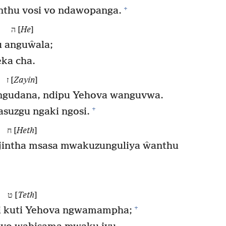
+
nthu vosi vo ndawopanga.
ה [
He
]
 anguŵala;
ka cha.
ז [
Zayin
]
gudana, ndipu Yehova wanguvwa.
+
suzgu ngaki ngosi.
ח [
Heth
]
intha msasa mwakuzunguliya ŵanthu
ט [
Teth
]
+
 kuti Yehova ngwamampha;