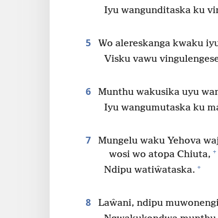
Iyu wangunditaska ku vi
5
Wo alereskanga kwaku iyu
Visku vawu vingulengese
6
Munthu wakusika uyu wan
Iyu wangumutaska ku ma
7
Mungelu waku Yehova waj
+
wosi wo atopa Chiuta,
+
Ndipu watiŵataska.
8
Laŵani, ndipu muwonengi