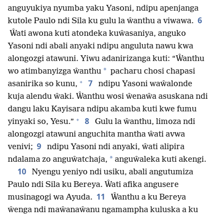
anguyukiya nyumba yaku Yasoni, ndipu apenjanga
6
kutole Paulo ndi Sila ku gulu la ŵanthu a viwawa.
Ŵati awona kuti atondeka kuŵasaniya, anguko
Yasoni ndi abali anyaki ndipu anguluta nawu kwa
alongozgi atawuni. Yiwu adanirizanga kuti: “Ŵanthu
*
wo atimbanyizga ŵanthu
pacharu chosi chapasi
+
7
asanirika so kunu,
ndipu Yasoni waŵalonde
kuja alendu ŵaki. Ŵanthu wosi ŵenaŵa asuskana ndi
dangu laku Kayisara ndipu akamba kuti kwe fumu
+
8
yinyaki so, Yesu.”
Gulu la ŵanthu, limoza ndi
alongozgi atawuni anguchita mantha ŵati avwa
9
venivi;
ndipu Yasoni ndi anyaki, ŵati alipira
*
ndalama zo anguŵatchaja,
anguŵaleka kuti akengi.
10
Nyengu yeniyo ndi usiku, abali angutumiza
Paulo ndi Sila ku Bereya. Ŵati afika angusere
11
musinagogi wa Ayuda.
Ŵanthu a ku Bereya
ŵenga ndi maŵanaŵanu ngamampha kuluska a ku