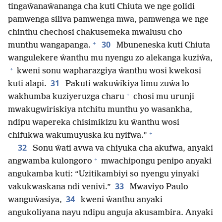
tingaŵanaŵananga cha kuti Chiuta we nge golidi
pamwenga siliva pamwenga mwa, pamwenga we nge
chinthu chechosi chakusemeka mwalusu cho
+
30
munthu wangapanga.
Mbuneneska kuti Chiuta
wangulekere ŵanthu mu nyengu zo alekanga kuziŵa,
+
kweni sonu wapharazgiya ŵanthu wosi kwekosi
31
kuti alapi.
Pakuti wakuŵikiya limu zuŵa lo
+
wakhumba kuziyeruzga charu
chosi mu urunji
mwakugwiriskiya ntchitu munthu yo wasankha,
ndipu wapereka chisimikizu ku ŵanthu wosi
+
chifukwa wakumuyuska ku nyifwa.”
32
Sonu ŵati avwa va chiyuka cha akufwa, anyaki
+
angwamba kulongoro
mwachipongu penipo anyaki
angukamba kuti: “Uzitikambiyi so nyengu yinyaki
33
vakukwaskana ndi venivi.”
Mwaviyo Paulo
34
wanguŵasiya,
kweni ŵanthu anyaki
angukoliyana nayu ndipu anguja akusambira. Anyaki