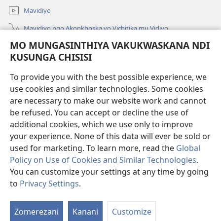
Mavidiyo
Mavidiyo ngo Akonkhoska vo Vichitika mu Vidiyo
MO MUNGASINTHIYA VAKUKWASKANA NDI
Fufuzani
KUSUNGA CHISISI
Kupereka Vakupereka
(Lajula
To provide you with the best possible experience, we
Peji
use cookies and similar technologies. Some cookies
Linyaki)
LAYIBULARE YA PA INTANETI
are necessary to make our website work and cannot
(Lajula
be refused. You can accept or decline the use of
Peji
®
JW Hub
Linyaki)
additional cookies, which we use only to improve
(Lajula
Peji
your experience. None of this data will ever be sold or
Linyaki)
used for marketing. To learn more, read the
Global
Policy on Use of Cookies and Similar Technologies
.
You can customize your settings at any time by going
Copyright
© 2026 Watch Tower Bible and Tract Society of Pennsylvania.
FUNDU ZO MUKHUMBIKA KULONDO
|
KUSUNGA CHISISI
|
MO
to
Privacy Settings
.
Lo
MUNGASINTHIYA VAKUKWASKANA NDI KUSUNGA CHISISI
V
Zomerezani
Kanani
Customize
V