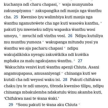
+
kuchanya ndi charu chapasi,
waja munyumba
+
zakusopiyamu
zakupangika ndi manja nga ŵanthu
25
cha.
Kweniso iyu walimbiya kuti manja nga
+
ŵanthu ngamuteŵete cha nge kuti wasoŵa kanthu,
pakuti iyu mweneku ndiyu wapaska ŵanthu wosi
+
26
umoyu,
mvuchi ndi vinthu vosi.
Ndipu kutuliya
+
mu munthu yumoza
wakupanga mitundu yosi ya
+
ŵanthu wo aja pacharu chapasi
ndipu
wakujalikiska nyengu zakuŵikika ndi kuŵika
+
27
mphaka za malu ngakujamu ŵanthu.
Wakuchita venivi kuti ŵanthu apenji Chiuta. Asani
+
angamupapasa, amusaniyengi
chinanga kuti we
28
kutali cha ndi weyosi waku isi.
Pakuti chifukwa
chaku iyu te ndi umoyu, titenda kweniso tilipu, ndipu
chinanga mbakulemba ndakatulu ŵinu akamba kuti,
‘Chifukwa nasi te ŵana ŵaki.’
+
29
“Sonu pakuti te ŵana aku Chiuta