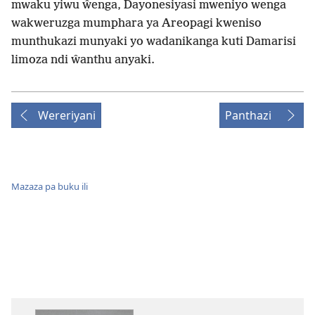
mwaku yiwu ŵenga, Dayonesiyasi mweniyo wenga
wakweruzga mumphara ya Areopagi kweniso
munthukazi munyaki yo wadanikanga kuti Damarisi
limoza ndi ŵanthu anyaki.
Wereriyani
Panthazi
Mazaza pa buku ili