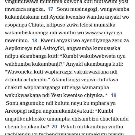
vingumuŵaŵa mumtima kuwona kuti mutawuni yosi
17
mwazaza angoza.
Sonu musinagogi, wangwamba
kukambiskana ndi Ayuda kweniso ŵanthu anyaki wo
asopanga Chiuta, ndipuso zuŵa lelosi mumsika
wakambiskananga ndi ŵanthu wo waŵasaniyanga
18
mwenimo.
Kweni anyaki wo ayendiyanga zeru za
Aepikureya ndi Asitoyiki, angwamba kumususka
ndipu akambanga kuti: “Kumbi wakubwebweta uyu
wakhumba kukambanji?” Anyaki akambanga kuti:
“Wawoneka kuti wapharazga vakukwaskana ndi
achiuta achilendu.” Akambanga venivi chifukwa
chakuti wapharazganga uthenga wamampha
+
19
wakukwaskana ndi Yesu kweniso chiyuka.
Sonu angumuko ndi kuluta nayu ku mphara ya
Areopagi ndipu angumukambiya kuti: “Kumbi
ungatikonkhoske umampha chisambizu chachilendu
20
chenicho ukamba?
Pakuti utitikambiya vinthu
vachilendu vo techendavivwepu mumakutu mwidu