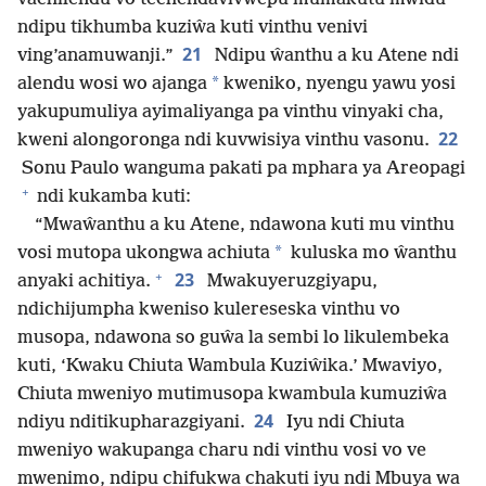
ndipu tikhumba kuziŵa kuti vinthu venivi
21
ving’anamuwanji.”
Ndipu ŵanthu a ku Atene ndi
*
alendu wosi wo ajanga
kweniko, nyengu yawu yosi
yakupumuliya ayimaliyanga pa vinthu vinyaki cha,
22
kweni alongoronga ndi kuvwisiya vinthu vasonu.
Sonu Paulo wanguma pakati pa mphara ya Areopagi
+
ndi kukamba kuti:
“Mwaŵanthu a ku Atene, ndawona kuti mu vinthu
*
vosi mutopa ukongwa achiuta
kuluska mo ŵanthu
+
23
anyaki achitiya.
Mwakuyeruzgiyapu,
ndichijumpha kweniso kulereseska vinthu vo
musopa, ndawona so guŵa la sembi lo likulembeka
kuti, ‘Kwaku Chiuta Wambula Kuziŵika.’ Mwaviyo,
Chiuta mweniyo mutimusopa kwambula kumuziŵa
24
ndiyu nditikupharazgiyani.
Iyu ndi Chiuta
mweniyo wakupanga charu ndi vinthu vosi vo ve
mwenimo, ndipu chifukwa chakuti iyu ndi Mbuya wa