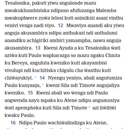
Tesalonika, pakuti yiwu angulonde mazu
mwakukhumbisiska ndipuso afufuzanga Malemba
mwakuphwere zuŵa lelosi kuti asimikizi asani vinthu
12
venivi venga nadi viyo.
Mwaviyo anandi aku yiwu
anguja akusambira ndipu anthukazi ndi anthulumi
anandiku achigiriki ambiri yamampha, nawu anguja
13
akusambira.
Kweni Ayuda a ku Tesalonika ŵati
aziŵa kuti Paulo wapharazga so mazu ngaku Chiuta
ku Bereya, anguluta kweniko kuti akayambisi
vivulupi ndi kuchitiska chigulu cha ŵanthu kuti
+
14
chiŵayukiyi.
Nyengu yeniyo, abali angutumiza
+
Paulo kunyanja,
kweni Sila ndi Timote angujaliya
15
kweniko.
Kweni abali wo ŵenga ndi Paulo
angwenda nayu mpaka ku Atene ndipu angumusiya
+
ŵati apempheka kuti Sila ndi Timote
azi liŵiliŵi
kwaku Paulo.
16
Ndipu Paulo wachiŵalindizga ku Atene,