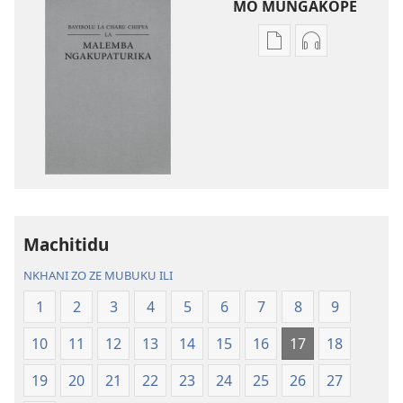
MO MUNGAKOPE
Nthowa
Nthowa
zakuchitiya
zakuchitiya
dawunilodi
dawunilodi
Bayibolu
vinthu
la
vakuvwisiya
Charu
Bayibolu
Chifya
la
la
Charu
Malemba
Chifya
Machitidu
Ngakupaturika
la
Malemba
NKHANI ZO ZE MUBUKU ILI
Ngakupaturi
1
2
3
4
5
6
7
8
9
10
11
12
13
14
15
16
17
18
19
20
21
22
23
24
25
26
27