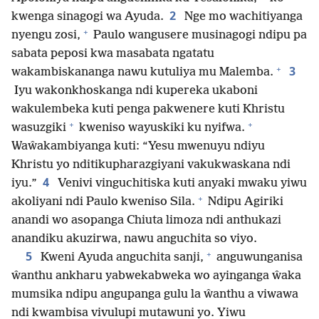
2
kwenga sinagogi wa Ayuda.
Nge mo wachitiyanga
+
nyengu zosi,
Paulo wangusere musinagogi ndipu pa
sabata peposi kwa masabata ngatatu
+
3
wakambiskananga nawu kutuliya mu Malemba.
Iyu wakonkhoskanga ndi kupereka ukaboni
wakulembeka kuti penga pakwenere kuti Khristu
+
+
wasuzgiki
kweniso wayuskiki ku nyifwa.
Waŵakambiyanga kuti: “Yesu mwenuyu ndiyu
Khristu yo nditikupharazgiyani vakukwaskana ndi
4
iyu.”
Venivi vinguchitiska kuti anyaki mwaku yiwu
+
akoliyani ndi Paulo kweniso Sila.
Ndipu Agiriki
anandi wo asopanga Chiuta limoza ndi anthukazi
anandiku akuzirwa, nawu anguchita so viyo.
+
5
Kweni Ayuda anguchita sanji,
anguwunganisa
ŵanthu ankharu yabwekabweka wo ayinganga ŵaka
mumsika ndipu angupanga gulu la ŵanthu a viwawa
ndi kwambisa vivulupi mutawuni yo. Yiwu