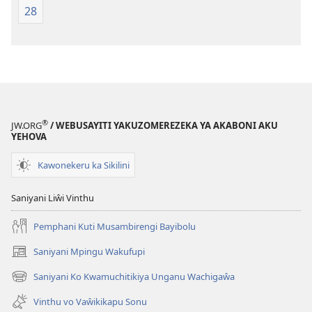
28
®
JW.ORG
/ WEBUSAYITI YAKUZOMEREZEKA YA AKABONI AKU
YEHOVA
Kawonekeru ka Sikilini
Saniyani Liŵi Vinthu
Pemphani Kuti Musambirengi Bayibolu
Saniyani Mpingu Wakufupi
(Lajula
Peji
Saniyani Ko Kwamuchitikiya Unganu Wachigaŵa
(Lajula
Linyaki)
Peji
Vinthu vo Vaŵikikapu Sonu
Linyaki)