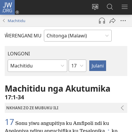
JW.ORG
Sereni
(Lajula
Sinthani
Fufuzani
LO
Peji
chineneru
Vinthu
ME
Machitidu
Linyaki)
pa
JW.ORG
ŴERENGANI MU
LONGONI
Chaputala
Buku
la
M'Bayibolu
Machitidu nga Akutumika
17:1-34
NKHANI ZO ZE MUBUKU ILI
17
Sonu yiwu angupitiya ku Amfipoli ndi ku
+
Apoloniya ndipu anguchifika ku Tesalonika,
ko