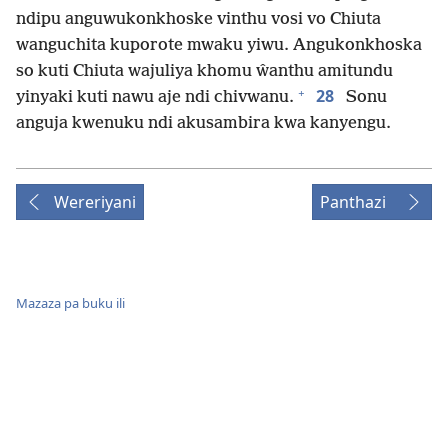
ndipu anguwukonkhoske vinthu vosi vo Chiuta
wanguchita kuporote mwaku yiwu. Angukonkhoska
so kuti Chiuta wajuliya khomu ŵanthu amitundu
+
28
yinyaki kuti nawu aje ndi chivwanu.
Sonu
anguja kwenuku ndi akusambira kwa kanyengu.
Wereriyani
Panthazi
Mazaza pa buku ili