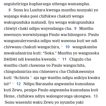
angulutirizga kupharazga uthenga wamampha.
8
Sonu ku Lusitara kwenga munthu munyaki yo
wajanga ŵaka pasi chifukwa chakuti wenga
wakupunduka malundi. Iyu wenga wakupunduka
9
chiwiyi chaki ndipu wayendanga cha.
Munthu
mwenuyu wavwisiyanga Paulo wachilongoro. Paulo
wangumulereseska ndipu wati wawona kuti we ndi
+
10
chivwanu chakuti wangachira,
wangukamba
mwakudaniriza kuti: “Soka.” Munthu yo wangusoka
+
11
liŵiliŵi ndi kwamba kwenda.
Chigulu cha
ŵanthu chati chawona vo Paulo wanguchita,
chingudaniriza mu chineneru cha Chilukawoniya
*
kuti: “Achiuta
aja nge ŵanthu ndipu asikiya kwaku
+
12
isi!”
Ndipu Baranaba angwamba kumudana
kuti Zewu, penipo Paulo angwamba kumudana kuti
13
Heme, chifukwa ndiyu walongoronga ukongwa.
Sonu wasembi waku Zewu yo nyumba yaki