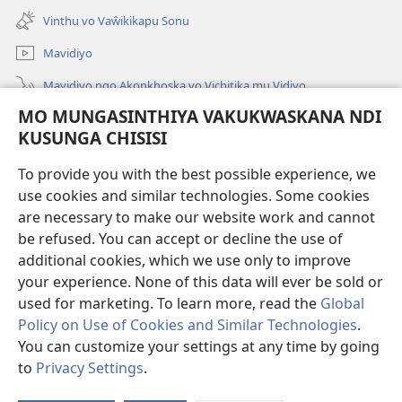
Peji
Vinthu vo Vaŵikikapu Sonu
Linyaki)
Mavidiyo
Mavidiyo ngo Akonkhoska vo Vichitika mu Vidiyo
MO MUNGASINTHIYA VAKUKWASKANA NDI
Fufuzani
KUSUNGA CHISISI
Kupereka Vakupereka
(Lajula
To provide you with the best possible experience, we
Peji
use cookies and similar technologies. Some cookies
Linyaki)
LAYIBULARE YA PA INTANETI
are necessary to make our website work and cannot
(Lajula
be refused. You can accept or decline the use of
Peji
®
JW Hub
Linyaki)
additional cookies, which we use only to improve
(Lajula
Peji
your experience. None of this data will ever be sold or
Linyaki)
used for marketing. To learn more, read the
Global
Policy on Use of Cookies and Similar Technologies
.
You can customize your settings at any time by going
Copyright
© 2026 Watch Tower Bible and Tract Society of Pennsylvania.
FUNDU ZO MUKHUMBIKA KULONDO
|
KUSUNGA CHISISI
|
MO
to
Privacy Settings
.
Lo
MUNGASINTHIYA VAKUKWASKANA NDI KUSUNGA CHISISI
V