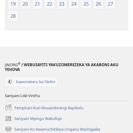
19
20
21
22
23
24
25
26
27
28
®
JW.ORG
/ WEBUSAYITI YAKUZOMEREZEKA YA AKABONI AKU
YEHOVA
Kawonekeru ka Sikilini
Saniyani Liŵi Vinthu
Pemphani Kuti Musambirengi Bayibolu
Saniyani Mpingu Wakufupi
(Lajula
Peji
Saniyani Ko Kwamuchitikiya Unganu Wachigaŵa
(Lajula
Linyaki)