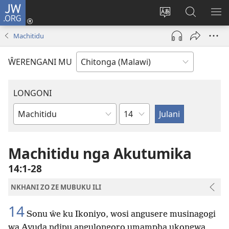
JW.ORG
Sereni
(Lajula
Sinthani
Fufuzani
LO
Peji
chineneru
Vinthu
ME
Machitidu
Linyaki)
pa
JW.ORG
ŴERENGANI MU
LONGONI
Chaputala
Buku
la
M'Bayibolu
Machitidu nga Akutumika
14:1-28
NKHANI ZO ZE MUBUKU ILI
14
Sonu ŵe ku Ikoniyo, wosi angusere musinagogi
wa Ayuda ndipu angulongoro umampha ukongwa