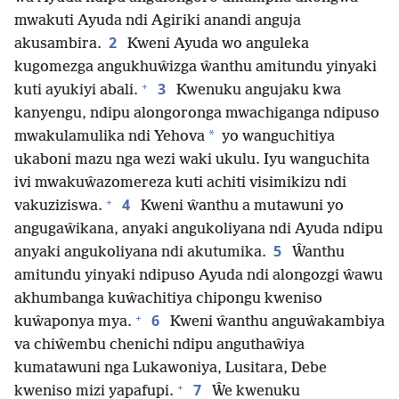
mwakuti Ayuda ndi Agiriki anandi anguja
2
akusambira.
Kweni Ayuda wo anguleka
kugomezga angukhuŵizga ŵanthu amitundu yinyaki
+
3
kuti ayukiyi abali.
Kwenuku angujaku kwa
kanyengu, ndipu alongoronga mwachiganga ndipuso
*
mwakulamulika ndi Yehova
yo wanguchitiya
ukaboni mazu nga wezi waki ukulu. Iyu wanguchita
ivi mwakuŵazomereza kuti achiti visimikizu ndi
+
4
vakuziziswa.
Kweni ŵanthu a mutawuni yo
angugaŵikana, anyaki angukoliyana ndi Ayuda ndipu
5
anyaki angukoliyana ndi akutumika.
Ŵanthu
amitundu yinyaki ndipuso Ayuda ndi alongozgi ŵawu
akhumbanga kuŵachitiya chipongu kweniso
+
6
kuŵaponya mya.
Kweni ŵanthu anguŵakambiya
va chiŵembu chenichi ndipu anguthaŵiya
kumatawuni nga Lukawoniya, Lusitara, Debe
+
7
kweniso mizi yapafupi.
Ŵe kwenuku