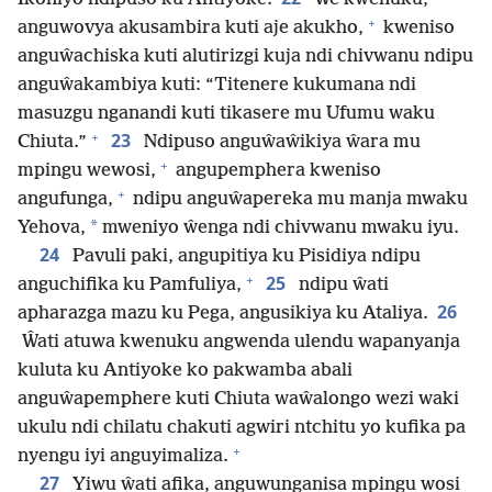
+
anguwovya akusambira kuti aje akukho,
kweniso
anguŵachiska kuti alutirizgi kuja ndi chivwanu ndipu
anguŵakambiya kuti: “Titenere kukumana ndi
masuzgu nganandi kuti tikasere mu Ufumu waku
+
23
Chiuta.”
Ndipuso anguŵaŵikiya ŵara mu
+
mpingu wewosi,
angupemphera kweniso
+
angufunga,
ndipu anguŵapereka mu manja mwaku
*
Yehova,
mweniyo ŵenga ndi chivwanu mwaku iyu.
24
Pavuli paki, angupitiya ku Pisidiya ndipu
+
25
anguchifika ku Pamfuliya,
ndipu ŵati
26
apharazga mazu ku Pega, angusikiya ku Ataliya.
Ŵati atuwa kwenuku angwenda ulendu wapanyanja
kuluta ku Antiyoke ko pakwamba abali
anguŵapemphere kuti Chiuta waŵalongo wezi waki
ukulu ndi chilatu chakuti agwiri ntchitu yo kufika pa
+
nyengu iyi anguyimaliza.
27
Yiwu ŵati afika, anguwunganisa mpingu wosi