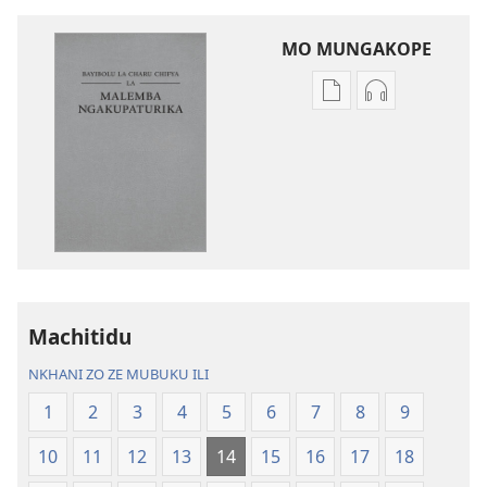
MO MUNGAKOPE
Nthowa
Nthowa
zakuchitiya
zakuchitiya
dawunilodi
dawunilodi
Bayibolu
vinthu
la
vakuvwisiya
Charu
Bayibolu
Chifya
la
la
Charu
Malemba
Chifya
Machitidu
Ngakupaturika
la
Malemba
NKHANI ZO ZE MUBUKU ILI
Ngakupaturi
1
2
3
4
5
6
7
8
9
10
11
12
13
14
15
16
17
18