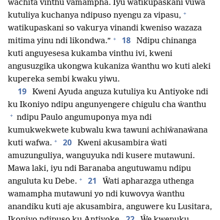
wachita vinthu vamampha. Iyu watikupaskani vuwa
+
kutuliya kuchanya ndipuso nyengu za vipasu,
watikupaskani so vakurya vinandi kweniso wazaza
+
18
mitima yinu ndi likondwa.”
Ndipu chinanga
kuti anguyesesa kukamba vinthu ivi, kweni
angusuzgika ukongwa kukaniza ŵanthu wo kuti aleki
kupereka sembi kwaku yiwu.
19
Kweni Ayuda anguza kutuliya ku Antiyoke ndi
ku Ikoniyo ndipu angunyengere chigulu cha ŵanthu
+
ndipu Paulo angumuponya mya ndi
kumukwekwete kubwalu kwa tawuni achiŵanaŵana
+
20
kuti wafwa.
Kweni akusambira ŵati
amuzunguliya, wanguyuka ndi kusere mutawuni.
Mawa laki, iyu ndi Baranaba angutuwamu ndipu
+
21
anguluta ku Debe.
Ŵati apharazga uthenga
wamampha mutawuni yo ndi kuwovya ŵanthu
anandiku kuti aje akusambira, anguwere ku Lusitara,
22
Ikoniyo ndipuso ku Antiyoke.
Ŵe kwenuku,