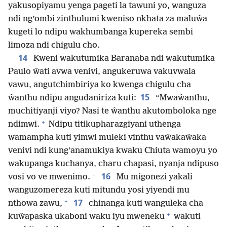
yakusopiyamu yenga pageti la tawuni yo, wanguza
ndi ng’ombi zinthulumi kweniso nkhata za maluŵa
kugeti lo ndipu wakhumbanga kupereka sembi
limoza ndi chigulu cho.
14
Kweni wakutumika Baranaba ndi wakutumika
Paulo ŵati avwa venivi, angukeruwa vakuvwala
vawu, angutchimbiriya ko kwenga chigulu cha
15
ŵanthu ndipu angudaniriza kuti:
“Mwaŵanthu,
muchitiyanji viyo? Nasi te ŵanthu akutomboloka nge
+
ndimwi.
Ndipu titikupharazgiyani uthenga
wamampha kuti yimwi muleki vinthu vaŵakaŵaka
venivi ndi kung’anamukiya kwaku Chiuta wamoyu yo
wakupanga kuchanya, charu chapasi, nyanja ndipuso
+
16
vosi vo ve mwenimo.
Mu migonezi yakali
wanguzomereza kuti mitundu yosi yiyendi mu
+
17
nthowa zawu,
chinanga kuti wanguleka cha
+
kuŵapaska ukaboni waku iyu mweneku
wakuti