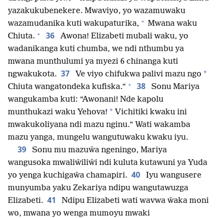
yazakukubenekere. Mwaviyo, yo wazamuwaku
+
wazamudanika kuti wakupaturika,
Mwana waku
+
36
Chiuta.
Awona! Elizabeti mubali waku, yo
wadanikanga kuti chumba, we ndi nthumbu ya
mwana munthulumi ya myezi 6 chinanga kuti
37
*
ngwakukota.
Ve viyo chifukwa palivi mazu ngo
+
38
Chiuta wangatondeka kufiska.”
Sonu Mariya
wangukamba kuti: “Awonani! Nde kapolu
*
munthukazi waku Yehova!
Vichitiki kwaku ini
mwakukoliyana ndi mazu nginu.” Wati wakamba
mazu yanga, mungelu wangutuwaku kwaku iyu.
39
Sonu mu mazuŵa ngeningo, Mariya
wangusoka mwaliŵiliŵi ndi kuluta kutawuni ya Yuda
40
yo yenga kuchigaŵa chamapiri.
Iyu wangusere
munyumba yaku Zekariya ndipu wangutawuzga
41
Elizabeti.
Ndipu Elizabeti wati wavwa ŵaka moni
wo, mwana yo wenga mumoyu mwaki