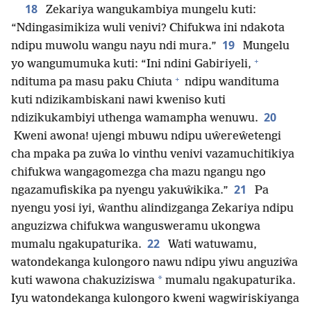
18
Zekariya wangukambiya mungelu kuti:
“Ndingasimikiza wuli venivi? Chifukwa ini ndakota
19
ndipu muwolu wangu nayu ndi mura.”
Mungelu
+
yo wangumumuka kuti: “Ini ndini Gabiriyeli,
+
ndituma pa masu paku Chiuta
ndipu wandituma
kuti ndizikambiskani nawi kweniso kuti
20
ndizikukambiyi uthenga wamampha wenuwu.
Kweni awona! ujengi mbuwu ndipu uŵereŵetengi
cha mpaka pa zuŵa lo vinthu venivi vazamuchitikiya
chifukwa wangagomezga cha mazu ngangu ngo
21
ngazamufiskika pa nyengu yakuŵikika.”
Pa
nyengu yosi iyi, ŵanthu alindizganga Zekariya ndipu
anguzizwa chifukwa wangusweramu ukongwa
22
mumalu ngakupaturika.
Wati watuwamu,
watondekanga kulongoro nawu ndipu yiwu anguziŵa
*
kuti wawona chakuziziswa
mumalu ngakupaturika.
Iyu watondekanga kulongoro kweni wagwiriskiyanga