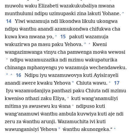
muwolu waku Elizabeti wazakukubaliya mwana
+
munthulumi ndipu uzimupaski zina lakuti Yohane.
14
Yiwi wazamuja ndi likondwa likulu ukongwa
ndipu ŵanthu anandi azamukondwa chifukwa cha
+
15
kuwa kwa mwana yo,
pakuti wazamuja
+
*
wakuzirwa pa masu paku Yehova.
Kweni
wangazimwanga vinyu cha pamwenga moŵa wewosi
+
ndipu wazamuzazika ndi mzimu wakupaturika
chinanga mphanyengu yo wazamuja wechendaweku.
+
16
*
Ndipu iyu wazamuwovya kuti Ayisirayeli
+
17
*
anandi awere kwaku Yehova
Chiuta wawu.
Iyu wazamudanjiya panthazi paku Chiuta ndi mzimu
+
kweniso nthazi zaku Eliya,
kuti wang’anamuliyi
+
mitima ya awusewu ku ŵana
ndipuso kuti
wang’anamuwi ŵanthu ambula kuvwiya kuti aje ndi
zeru za ŵanthu arunji. Wazamuchita ivi kuti
+
*
wawunganisiyi Yehova
ŵanthu akunozgeka.”