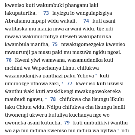
kweniso kuti wakumbuki phanganu laki
+
73
lakupaturika,
layizgu lo wangulapizgiya
+
74
Abrahamu mpapi widu wakali,
kuti asani
watitaska mu manja mwa arwani ŵidu, tije ndi
mwaŵi wakumuchitiya uteŵeti wakupaturika
75
kwambula mantha,
mwakugomezgeka kweniso
mwaurunji pa masu paki mu mazuŵa ngidu ngosi.
76
Kweni yiwi wamwana, wazamudanika kuti
mchimi wa Wapachanya Limu, chifukwa
*
wazamudanjiya panthazi paku Yehova
kuti
+
77
umunozge nthowa zaki,
kweniso kuti uziŵisi
ŵanthu ŵaki kuti ataskikengi mwakugowokereka
+
78
maubudi ngawu,
chifukwa cha lisungu likulu
laku Chiuta widu. Ndipu chifukwa cha lisungu lenili
tiwonengi ukweru kutuliya kuchanya nge wo
79
uwoneka asani kutucha,
kuti umbulikiyi ŵanthu
+
wo aja mu mdima kweniso mu mduzi wa nyifwa
ndi