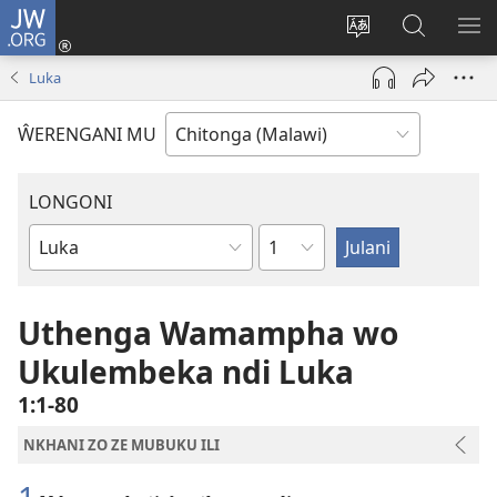
JW.ORG
Sereni
(Lajula
Sinthani
Fufuzani
LO
Peji
chineneru
Vinthu
ME
Luka
Linyaki)
pa
JW.ORG
ŴERENGANI MU
LONGONI
Chaputala
Buku
la
M'Bayibolu
Uthenga Wamampha wo
Ukulembeka ndi Luka
1:1-80
NKHANI ZO ZE MUBUKU ILI