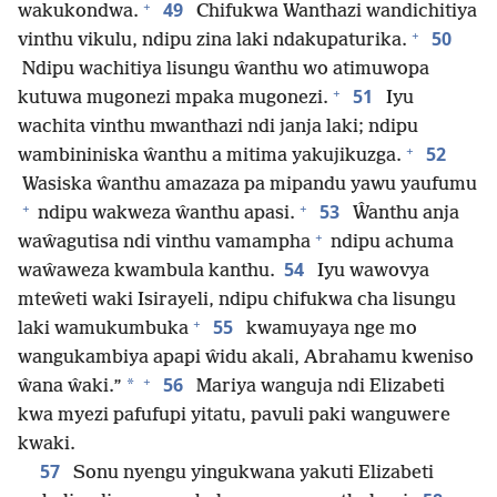
+
49
wakukondwa.
Chifukwa Wanthazi wandichitiya
+
50
vinthu vikulu, ndipu zina laki ndakupaturika.
Ndipu wachitiya lisungu ŵanthu wo atimuwopa
+
51
kutuwa mugonezi mpaka mugonezi.
Iyu
wachita vinthu mwanthazi ndi janja laki; ndipu
+
52
wambininiska ŵanthu a mitima yakujikuzga.
Wasiska ŵanthu amazaza pa mipandu yawu yaufumu
+
+
53
ndipu wakweza ŵanthu apasi.
Ŵanthu anja
+
waŵagutisa ndi vinthu vamampha
ndipu achuma
54
waŵaweza kwambula kanthu.
Iyu wawovya
mteŵeti waki Isirayeli, ndipu chifukwa cha lisungu
+
55
laki wamukumbuka
kwamuyaya nge mo
wangukambiya apapi ŵidu akali, Abrahamu kweniso
+
56
*
ŵana ŵaki.”
Mariya wanguja ndi Elizabeti
kwa myezi pafufupi yitatu, pavuli paki wanguwere
kwaki.
57
Sonu nyengu yingukwana yakuti Elizabeti