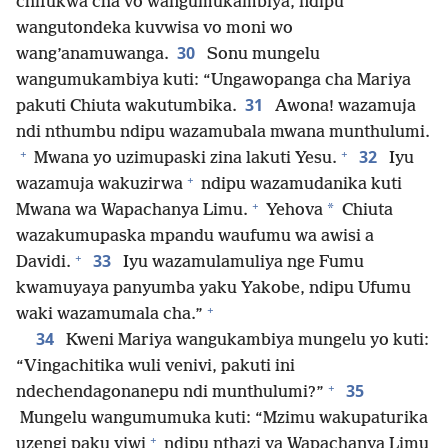
chifukwa cha vo wangumukambiya, ndipu
wangutondeka kuvwisa vo moni wo
30
wang’anamuwanga.
Sonu mungelu
wangumukambiya kuti: “Ungawopanga cha Mariya
31
pakuti Chiuta wakutumbika.
Awona! wazamuja
ndi nthumbu ndipu wazamubala mwana munthulumi.
+
+
32
Mwana yo uzimupaski zina lakuti Yesu.
Iyu
+
wazamuja wakuzirwa
ndipu wazamudanika kuti
+
*
Mwana wa Wapachanya Limu.
Yehova
Chiuta
wazakumupaska mpandu waufumu wa awisi a
+
33
Davidi.
Iyu wazamulamuliya nge Fumu
kwamuyaya panyumba yaku Yakobe, ndipu Ufumu
+
waki wazamumala cha.”
34
Kweni Mariya wangukambiya mungelu yo kuti:
“Vingachitika wuli venivi, pakuti ini
+
35
ndechendagonanepu ndi munthulumi?”
Mungelu wangumumuka kuti: “Mzimu wakupaturika
+
uzengi paku yiwi
ndipu nthazi ya Wapachanya Limu