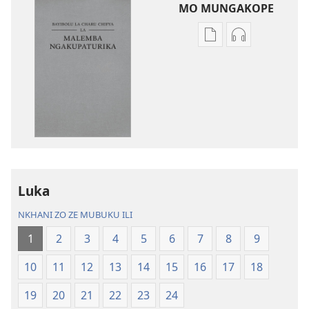
MO MUNGAKOPE
Nthowa
Nthowa
zakuchitiya
zakuchitiya
dawunilodi
dawunilodi
Bayibolu
vinthu
la
vakuvwisiya
Charu
Bayibolu
Chifya
la
la
Charu
Malemba
Chifya
Luka
Ngakupaturika
la
Malemba
NKHANI ZO ZE MUBUKU ILI
Ngakupaturi
1
2
3
4
5
6
7
8
9
10
11
12
13
14
15
16
17
18
19
20
21
22
23
24