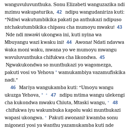
wanguvuluvunthuka. Sonu Elizabeti wanguzazika ndi
42
mzimu wakupaturika,
ndipu wangudaniriza kuti:
“Ndiwi wakutumbikika pakati pa anthukazi ndipuso
43
ntchakutumbikika chipasu cha mumoyu mwaku!
Nde ndi mwaŵi ukongwa ini, kuti nyina wa
44
Mbuyangu wazi kwaku ini!
Awona! Ndati ndavwa
ŵaka moni waku, mwana yo we mumoyu mwangu
45
wavuluvunthuka chifukwa cha likondwa.
Ngwakukondwa so munthukazi yo wagomezga,
*
pakuti vosi vo Yehova
wamukambiya vazamufiskika
nadi.”
46
Mariya wangukamba kuti: “Umoyu wangu
+
47
*
ukuzga Yehova,
ndipu mtima wangu ulekengi
+
48
cha kukondwa mwaku Chiuta, Mtaski wangu,
chifukwa iyu wakumbuka kapolu waki munthukazi
+
wapasi ukongwa.
Pakuti awonani! kwamba sonu
migonezi yosi ya ŵanthu yazamukamba kuti nde