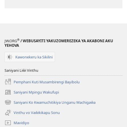
®
JW.ORG
/ WEBUSAYITI YAKUZOMEREZEKA YA AKABONI AKU
YEHOVA
Kawonekeru ka Sikilini
Saniyani Liŵi Vinthu
Pemphani Kuti Musambirengi Bayibolu
Saniyani Mpingu Wakufupi
(Lajula
Peji
Saniyani Ko Kwamuchitikiya Unganu Wachigaŵa
(Lajula
Linyaki)
Peji
Vinthu vo Vaŵikikapu Sonu
Linyaki)
Mavidiyo