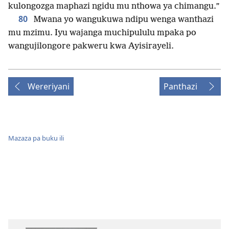
kulongozga maphazi ngidu mu nthowa ya chimangu.”
80
Mwana yo wangukuwa ndipu wenga wanthazi
mu mzimu. Iyu wajanga muchipululu mpaka po
wangujilongore pakweru kwa Ayisirayeli.
Wereriyani
Panthazi
Mazaza pa buku ili