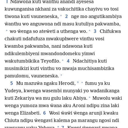
1
Ndawona kuti ŵanthu anandi ayesesa
kuwunganisa nkhani za vakuchitika chayivu vo tosi
+
2
tiwona kuti vauneneska,
nge mo angutikambiya
ŵanthu wo anguwona ndi masu kutuliya pakwamba,
+
+
3
wo ŵenga so ateŵeti a uthenga wo.
Chifukwa
chakuti ndafufuza mwakuphwere vinthu vosi
kwamba pakwamba, nani ndawona kuti
ndikulembiyeni mwandondomeku yimwi
+
4
wakutumbikika Teyofilo.
Ndachitiya kuti
musimikizi kuti vinthu vo mwaja muchisambizika
+
pamulomu, vauneneska.
+
5
*
Mu mazuŵa ngaku Herodi,
fumu ya ku
Yudeya, kwenga wasembi munyaki yo wadanikanga
+
kuti Zekariya wa mu gulu laku Abiya.
Muwolu waki
wenga yumoza mwa ŵana aku Aroni ndipu zina laki
6
wenga Elizabeti.
Wosi ŵaŵi ŵenga arunji kwaku
Chiuta ndipu ŵengavi kalema pa marangu ngosi ndi
7