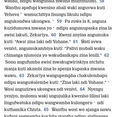
58
wabali, ndipu wangubala mwana munthulumi.
Ŵanthu apafupi kweniso abali ŵaki anguvwa kuti
*
Yehova
wamuchitiya lisungu likulu ndipu
+
59
angukondwa ukongwa.
Pa zuŵa la 8, anguza
+
kuzidumuwa mwana yo
ndipu angumupaska zina la
60
awisi lakuti, Zekariya.
Kweni anyina angumuka
61
kuti: “Awa! zina laki ndi Yohane.”
Ŵati avwa
venivi, angumukambiya kuti: “Palivi mubali waku
62
chinanga njumoza yo wakudanikapu zina lenili.”
Sonu angufumba awisi mwakugwiriskiya ntchitu
manja kuti akambi zina lo apenja kupaska mwana
63
wawu.
Zekariya wangupempha chakulembapu
+
ndipu wanguŵalembe kuti: “Zina laki ndi Yohane.”
64
Wosi anguzizwa ukongwa ndi venivi.
Nyengu
yeniyo, mulomu waki ungujulika kweniso lilimi laki
+
lingufwatuka ndipu wangwamba kulongoro
ndi
65
kuthamika Chiuta.
Ŵanthu wosi wo ajanga nawu
kufupi angwamba kuchita mantha ndipu ajaliyanga