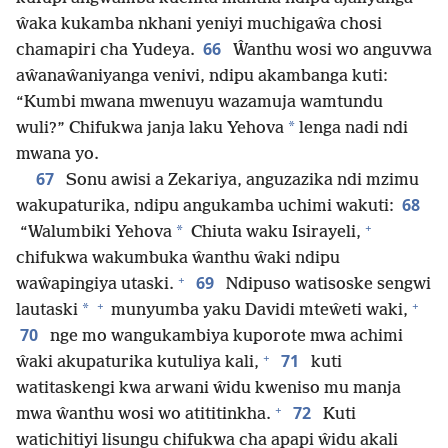
ŵaka kukamba nkhani yeniyi muchigaŵa chosi
66
chamapiri cha Yudeya.
Ŵanthu wosi wo anguvwa
aŵanaŵaniyanga venivi, ndipu akambanga kuti:
“Kumbi mwana mwenuyu wazamuja wamtundu
*
wuli?” Chifukwa janja laku Yehova
lenga nadi ndi
mwana yo.
67
Sonu awisi a Zekariya, anguzazika ndi mzimu
68
wakupaturika, ndipu angukamba uchimi wakuti:
+
*
“Walumbiki Yehova
Chiuta waku Isirayeli,
chifukwa wakumbuka ŵanthu ŵaki ndipu
+
69
waŵapingiya utaski.
Ndipuso watisoske sengwi
+
+
*
lautaski
munyumba yaku Davidi mteŵeti waki,
70
nge mo wangukambiya kuporote mwa achimi
+
71
ŵaki akupaturika kutuliya kali,
kuti
watitaskengi kwa arwani ŵidu kweniso mu manja
+
72
mwa ŵanthu wosi wo atititinkha.
Kuti
watichitiyi lisungu chifukwa cha apapi ŵidu akali