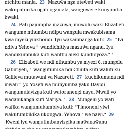
23
ntchitu manja.
Mazuŵa nga uteŵeti waki
wakupaturika ngati ngamala, wanguwere kunyumba
kwaki.
24
Pati pajumpha mazuŵa, muwolu waki Elizabeti
wangume nthumbu ndipu wanguja mwakubisama
25
kwa myezi yinkhondi. Iyu wakambanga kuti:
“Ivi
*
ndivu Yehova
wandichitiya mazuŵa nganu. Iyu
+
wandikumbuka kuti ŵanthu aleki kundinyoza.”
26
Elizabeti we ndi nthumbu ya myezi 6, mungelu
+
Gabiriyeli,
wangutumika ndi Chiuta kuti waluti ku
27
Galileya mutawuni ya Nazareti,
kuchikumana ndi
+
mwali
yo Yosefi wa munyumba yaku Davidi
wangumulayizga kuti watoranengi nayu. Mwali yo
+
28
wadanikanga kuti Mariya.
Mungelu yo wati
wafika wangumukambiya kuti: “Timoneni yiwi
29
*
wakutumbikika ukongwa. Yehova
we nawi.”
Kweni iyu wangutimbanyizgika maŵanaŵanu