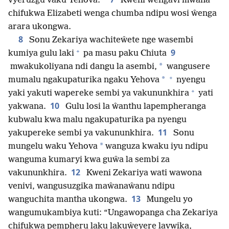
*
vyeruzgu vaku Yehova.
Kweni ŵengavi mwana
chifukwa Elizabeti wenga chumba ndipu wosi ŵenga
arara ukongwa.
8
Sonu Zekariya wachiteŵete nge wasembi
+
9
kumiya gulu laki
pa masu paku Chiuta
*
mwakukoliyana ndi dangu la asembi,
wangusere
+
*
mumalu ngakupaturika ngaku Yehova
nyengu
+
yaki yakuti wapereke sembi ya vakununkhira
yati
10
yakwana.
Gulu losi la ŵanthu lapempheranga
kubwalu kwa malu ngakupaturika pa nyengu
11
yakupereke sembi ya vakununkhira.
Sonu
*
mungelu waku Yehova
wanguza kwaku iyu ndipu
wanguma kumaryi kwa guŵa la sembi za
12
vakununkhira.
Kweni Zekariya wati wawona
venivi, wangusuzgika maŵanaŵanu ndipu
13
wanguchita mantha ukongwa.
Mungelu yo
wangumukambiya kuti: “Ungawopanga cha Zekariya
chifukwa pempheru laku lakuŵeyere lavwika,