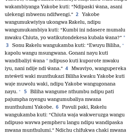
wakambiyanga Yakobe kuti: “Ndipaski ŵana, asani
2
ulekengi mbwenu ndifwengi.”
Yakobe
wangumukwiyiya ukongwa Rakelu, ndipu
wangumukambiya kuti: “Kumbi ini ndasere mumalu
*
mwaku Chiuta, yo watikutondekesa kubala ŵana?”
+
3
Sonu Rakelu wangukamba kuti: “Ewuyu Biliha,
kapolu wangu msungwana. Gonani nayu kuti
*
wandibaliyi ŵana
ndipuso kuti kuporote mwaku
4
iyu, nani ndije ndi ŵana.”
Mwaviyo, wangupereka
mteŵeti waki munthukazi Biliha kwaku Yakobe kuti
waje muwolu waki, ndipu Yakobe wangugonana
+
5
nayu.
Biliha wangume nthumbu ndipu pati
pajumpha nyengu wangumubaliya mwana
6
munthulumi Yakobe.
Pavuli paki, Rakelu
wangukamba kuti: “Chiuta waja wakweruzga wangu
ndipuso wavwa pempheru langu ndipu wandipaska
mwana munthulumi.” Ndichu chifukwa chaki mwana