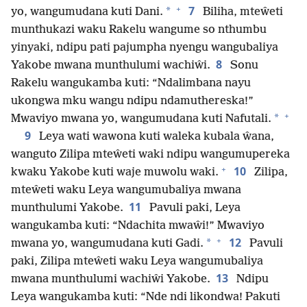
+
7
*
yo, wangumudana kuti Dani.
Biliha, mteŵeti
munthukazi waku Rakelu wangume so nthumbu
yinyaki, ndipu pati pajumpha nyengu wangubaliya
8
Yakobe mwana munthulumi wachiŵi.
Sonu
Rakelu wangukamba kuti: “Ndalimbana nayu
ukongwa mku wangu ndipu ndamuthereska!”
+
*
Mwaviyo mwana yo, wangumudana kuti Nafutali.
9
Leya wati wawona kuti waleka kubala ŵana,
wanguto Zilipa mteŵeti waki ndipu wangumupereka
+
10
kwaku Yakobe kuti waje muwolu waki.
Zilipa,
mteŵeti waku Leya wangumubaliya mwana
11
munthulumi Yakobe.
Pavuli paki, Leya
wangukamba kuti: “Ndachita mwaŵi!” Mwaviyo
+
12
*
mwana yo, wangumudana kuti Gadi.
Pavuli
paki, Zilipa mteŵeti waku Leya wangumubaliya
13
mwana munthulumi wachiŵi Yakobe.
Ndipu
Leya wangukamba kuti: “Nde ndi likondwa! Pakuti