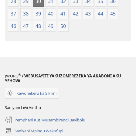
28
29
30
31
32
33
34
35
36
37
38
39
40
41
42
43
44
45
46
47
48
49
50
®
JW.ORG
/ WEBUSAYITI YAKUZOMEREZEKA YA AKABONI AKU
YEHOVA
Kawonekeru ka Sikilini
Saniyani Liŵi Vinthu
Pemphani Kuti Musambirengi Bayibolu
Saniyani Mpingu Wakufupi
(Lajula