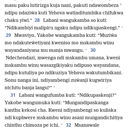
*
masu paku lutirizga kuja nani, pakuti ndawombeza
ndipu ndaziŵa kuti Yehova watinditumbika chifukwa
28
chaku yiwi.”
Labani wangukamba so kuti:
+
“Ndikambiyi malipiru ngaku ndipu ndikupaskengi.”
29
Mwaviyo, Yakobe wangukamba kuti: “Muziŵa
mo ndakuteŵetiyani kweniso mo mskambu winu
+
30
wayandaniyana mu manja mwangu.
Ndechendazi, mwenga ndi mskambu umana, kweni
mskambu winu wasazgikiyaku ndipuso wayandana,
ndipu kutuliya po ndikuziya Yehova wakutumbikani.
Sonu nanga ini, ndiyambengi zuŵanji kugwiriya
+
ntchitu banja langu?”
31
Labani wangufumba kuti: “Ndikupaskenji?”
Yakobe wangumuka kuti: “Mungandipaskanga
kanthu kekosi cha. Kweni ndiyambengi so kuliska
ndi kuphwere mskambu winu asani mungandichitiya
+
32
chinthu chimoza pe ichi.
Msanawale