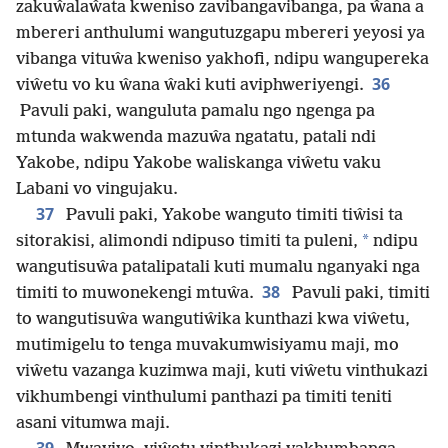
zakuŵalaŵata kweniso zavibangavibanga, pa ŵana a
mbereri anthulumi wangutuzgapu mbereri yeyosi ya
vibanga vituŵa kweniso yakhofi, ndipu wangupereka
36
viŵetu vo ku ŵana ŵaki kuti aviphweriyengi.
Pavuli paki, wanguluta pamalu ngo ngenga pa
mtunda wakwenda mazuŵa ngatatu, patali ndi
Yakobe, ndipu Yakobe waliskanga viŵetu vaku
Labani vo vingujaku.
37
Pavuli paki, Yakobe wanguto timiti tiŵisi ta
*
sitorakisi, alimondi ndipuso timiti ta puleni,
ndipu
wangutisuŵa patalipatali kuti mumalu nganyaki nga
38
timiti to muwonekengi mtuŵa.
Pavuli paki, timiti
to wangutisuŵa wangutiŵika kunthazi kwa viŵetu,
mutimigelu to tenga muvakumwisiyamu maji, mo
viŵetu vazanga kuzimwa maji, kuti viŵetu vinthukazi
vikhumbengi vinthulumi panthazi pa timiti teniti
asani vitumwa maji.