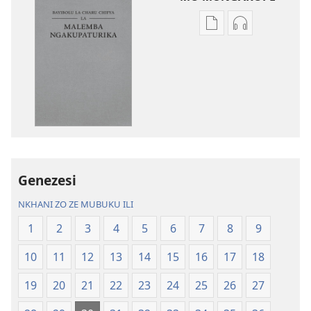
Nthowa
Nthowa
zakuchitiya
zakuchitiya
dawunilodi
dawunilodi
Bayibolu
vinthu
la
vakuvwisiya
Charu
Bayibolu
Chifya
la
la
Charu
Malemba
Chifya
Genezesi
Ngakupaturika
la
Malemba
NKHANI ZO ZE MUBUKU ILI
Ngakupaturi
1
2
3
4
5
6
7
8
9
10
11
12
13
14
15
16
17
18
19
20
21
22
23
24
25
26
27