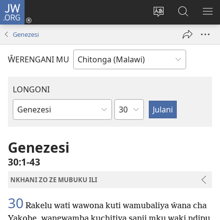
JW.ORG
Sereni
(Lajula
Sinthani
Fufuzani
LO
Peji
chineneru
Vinthu
ME
Genezesi
Linyaki)
pa
JW.ORG
ŴERENGANI MU
LONGONI
Chaputala
Buku
la
M'Bayibolu
Genezesi
30:1-43
NKHANI ZO ZE MUBUKU ILI
30
Rakelu wati wawona kuti wamubaliya ŵana cha
Yakobe, wangwamba kuchitiya sanji mku waki ndipu