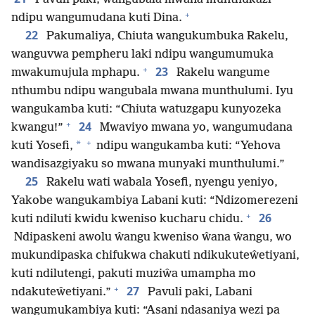
+
ndipu wangumudana kuti Dina.
22
Pakumaliya, Chiuta wangukumbuka Rakelu,
wanguvwa pempheru laki ndipu wangumumuka
+
23
mwakumujula mphapu.
Rakelu wangume
nthumbu ndipu wangubala mwana munthulumi. Iyu
wangukamba kuti: “Chiuta watuzgapu kunyozeka
+
24
kwangu!”
Mwaviyo mwana yo, wangumudana
+
*
kuti Yosefi,
ndipu wangukamba kuti: “Yehova
wandisazgiyaku so mwana munyaki munthulumi.”
25
Rakelu wati wabala Yosefi, nyengu yeniyo,
Yakobe wangukambiya Labani kuti: “Ndizomerezeni
+
26
kuti ndiluti kwidu kweniso kucharu chidu.
Ndipaskeni awolu ŵangu kweniso ŵana ŵangu, wo
mukundipaska chifukwa chakuti ndikukuteŵetiyani,
kuti ndilutengi, pakuti muziŵa umampha mo
+
27
ndakuteŵetiyani.”
Pavuli paki, Labani
wangumukambiya kuti: “Asani ndasaniya wezi pa