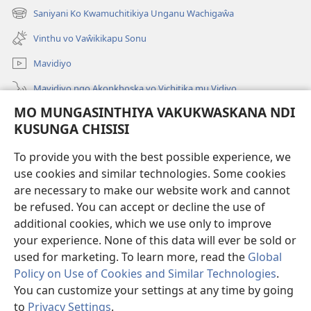
Peji
Saniyani Ko Kwamuchitikiya Unganu Wachigaŵa
(Lajula
Linyaki)
Peji
Vinthu vo Vaŵikikapu Sonu
Linyaki)
Mavidiyo
Mavidiyo ngo Akonkhoska vo Vichitika mu Vidiyo
MO MUNGASINTHIYA VAKUKWASKANA NDI
Fufuzani
KUSUNGA CHISISI
Kupereka Vakupereka
(Lajula
To provide you with the best possible experience, we
Peji
use cookies and similar technologies. Some cookies
Linyaki)
LAYIBULARE YA PA INTANETI
are necessary to make our website work and cannot
(Lajula
be refused. You can accept or decline the use of
Peji
®
JW Hub
Linyaki)
additional cookies, which we use only to improve
(Lajula
Peji
your experience. None of this data will ever be sold or
Linyaki)
used for marketing. To learn more, read the
Global
Policy on Use of Cookies and Similar Technologies
.
You can customize your settings at any time by going
Copyright
© 2026 Watch Tower Bible and Tract Society of Pennsylvania.
FUNDU ZO MUKHUMBIKA KULONDO
|
KUSUNGA CHISISI
|
MO
to
Privacy Settings
.