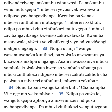
ndiyenderiyengi mskambu winu wosi. Pa mskambu
*
winu mutuzgepu
mbereri yeyosi yakuŵalaŵata
ndipuso yavibangavibanga. Kweniso pa ŵana a
*
mbereri anthulumi mutuzgepu
mbereri zakhofi,
*
ndipu pa mbuzi zinu zinthukazi mutuzgepu
mbuzi
zavibangavibanga kweniso zakuŵalaŵata. Kwamba
msanawale, viŵetu vo vibalikengi viyo ndivu viŵengi
+
33
*
malipiru ngangu.
Ndipu urunji
wangu
wazamuwoneka kunthazi, pa zuŵa lo mwazamuziya
kuziwona malipiru ngangu. Asani mwazisaniya mbuzi
yambula kuŵalaŵata kweniso yambula vibanga pa
mbuzi zinthukazi ndipuso mbereri zakuti zakhofi cha
pa ŵana a mbereri anthulumi, mbwenu zakuba.”
34
Sonu Labani wangukamba kuti: “Chamampha!
+
35
Vije nge mo wakambiya.”
Ndipu pa zuŵa lo,
wangutuzgapu aphongu amizerimizeri ndipuso
avibangavibanga. Pa mbuzi zinthukazi wangutuzgapu