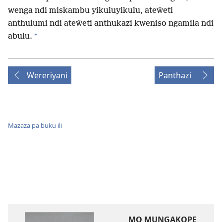
wenga ndi miskambu yikuluyikulu, ateŵeti
anthulumi ndi ateŵeti anthukazi kweniso ngamila ndi
+
abulu.
Wereriyani
Panthazi
Mazaza pa buku ili
MO MUNGAKOPE