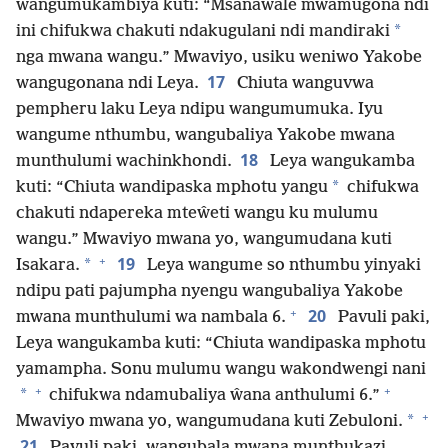
wangumukambiya kuti: “Msanawale mwamugona ndi
*
ini chifukwa chakuti ndakugulani ndi mandiraki
nga mwana wangu.” Mwaviyo, usiku weniwo Yakobe
17
wangugonana ndi Leya.
Chiuta wanguvwa
pempheru laku Leya ndipu wangumumuka. Iyu
wangume nthumbu, wangubaliya Yakobe mwana
18
munthulumi wachinkhondi.
Leya wangukamba
*
kuti: “Chiuta wandipaska mphotu yangu
chifukwa
chakuti ndapereka mteŵeti wangu ku mulumu
wangu.” Mwaviyo mwana yo, wangumudana kuti
+
19
*
Isakara.
Leya wangume so nthumbu yinyaki
ndipu pati pajumpha nyengu wangubaliya Yakobe
+
20
mwana munthulumi wa nambala 6.
Pavuli paki,
Leya wangukamba kuti: “Chiuta wandipaska mphotu
yamampha. Sonu mulumu wangu wakondwengi nani
+
+
*
chifukwa ndamubaliya ŵana anthulumi 6.”
+
*
Mwaviyo mwana yo, wangumudana kuti Zebuloni.
21
Pavuli paki, wangubala mwana munthukazi