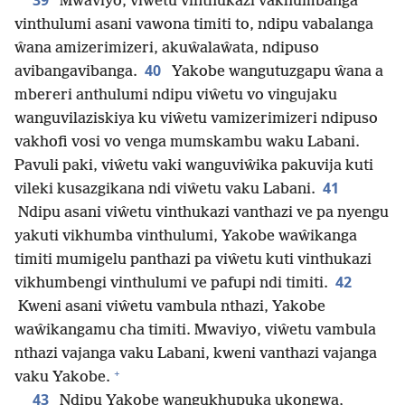
39
Mwaviyo, viŵetu vinthukazi vakhumbanga
vinthulumi asani vawona timiti to, ndipu vabalanga
ŵana amizerimizeri, akuŵalaŵata, ndipuso
40
avibangavibanga.
Yakobe wangutuzgapu ŵana a
mbereri anthulumi ndipu viŵetu vo vingujaku
wanguvilaziskiya ku viŵetu vamizerimizeri ndipuso
vakhofi vosi vo venga mumskambu waku Labani.
Pavuli paki, viŵetu vaki wanguviŵika pakuvija kuti
41
vileki kusazgikana ndi viŵetu vaku Labani.
Ndipu asani viŵetu vinthukazi vanthazi ve pa nyengu
yakuti vikhumba vinthulumi, Yakobe waŵikanga
timiti mumigelu panthazi pa viŵetu kuti vinthukazi
42
vikhumbengi vinthulumi ve pafupi ndi timiti.
Kweni asani viŵetu vambula nthazi, Yakobe
waŵikangamu cha timiti. Mwaviyo, viŵetu vambula
nthazi vajanga vaku Labani, kweni vanthazi vajanga
+
vaku Yakobe.
43
Ndipu Yakobe wangukhupuka ukongwa,