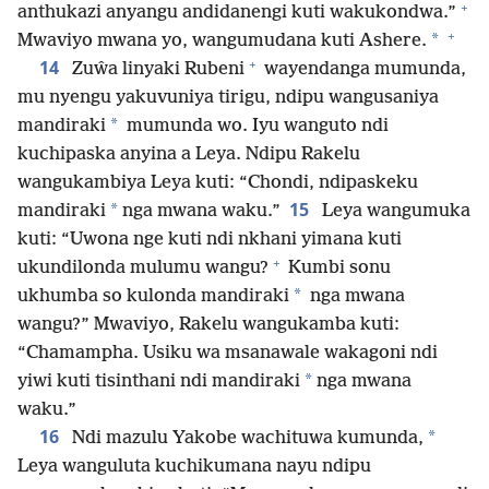
+
anthukazi anyangu andidanengi kuti wakukondwa.”
+
*
Mwaviyo mwana yo, wangumudana kuti Ashere.
+
14
Zuŵa linyaki Rubeni
wayendanga mumunda,
mu nyengu yakuvuniya tirigu, ndipu wangusaniya
*
mandiraki
mumunda wo. Iyu wanguto ndi
kuchipaska anyina a Leya. Ndipu Rakelu
wangukambiya Leya kuti: “Chondi, ndipaskeku
15
*
mandiraki
nga mwana waku.”
Leya wangumuka
kuti: “Uwona nge kuti ndi nkhani yimana kuti
+
ukundilonda mulumu wangu?
Kumbi sonu
*
ukhumba so kulonda mandiraki
nga mwana
wangu?” Mwaviyo, Rakelu wangukamba kuti:
“Chamampha. Usiku wa msanawale wakagoni ndi
*
yiwi kuti tisinthani ndi mandiraki
nga mwana
waku.”
16
*
Ndi mazulu Yakobe wachituwa kumunda,
Leya wanguluta kuchikumana nayu ndipu