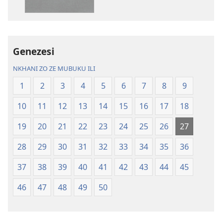
Charu
Bayibolu
Chifya
la
la
Charu
Malemba
Chifya
Genezesi
Ngakupaturika
la
Malemba
NKHANI ZO ZE MUBUKU ILI
Ngakupaturi
1
2
3
4
5
6
7
8
9
10
11
12
13
14
15
16
17
18
19
20
21
22
23
24
25
26
27
28
29
30
31
32
33
34
35
36
37
38
39
40
41
42
43
44
45
46
47
48
49
50