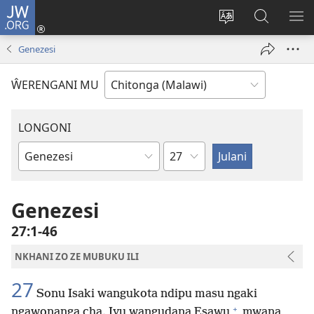
JW.ORG
Sereni
(Lajula
Sinthani
Fufuzani
LO
Peji
chineneru
Vinthu
ME
Genezesi
Linyaki)
pa
JW.ORG
ŴERENGANI MU
LONGONI
Chaputala
Buku
la
M'Bayibolu
Genezesi
27:1-46
NKHANI ZO ZE MUBUKU ILI
27
Sonu Isaki wangukota ndipu masu ngaki
+
ngawonanga cha. Iyu wangudana Esawu
mwana