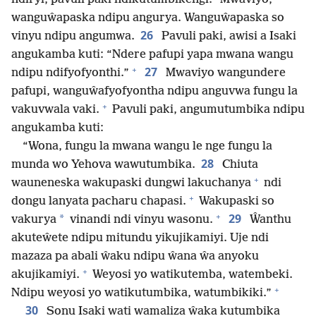
wanguŵapaska ndipu angurya. Wanguŵapaska so
26
vinyu ndipu angumwa.
Pavuli paki, awisi a Isaki
angukamba kuti: “Ndere pafupi yapa mwana wangu
+
27
ndipu ndifyofyonthi.”
Mwaviyo wangundere
pafupi, wanguŵafyofyontha ndipu anguvwa fungu la
+
vakuvwala vaki.
Pavuli paki, angumutumbika ndipu
angukamba kuti:
“Wona, fungu la mwana wangu le nge fungu la
28
munda wo Yehova wawutumbika.
Chiuta
+
wauneneska wakupaski dungwi lakuchanya
ndi
+
dongu lanyata pacharu chapasi.
Wakupaski so
+
29
*
vakurya
vinandi ndi vinyu wasonu.
Ŵanthu
akuteŵete ndipu mitundu yikujikamiyi. Uje ndi
mazaza pa abali ŵaku ndipu ŵana ŵa anyoku
+
akujikamiyi.
Weyosi yo watikutemba, watembeki.
+
Ndipu weyosi yo watikutumbika, watumbikiki.”
30
Sonu Isaki wati wamaliza ŵaka kutumbika