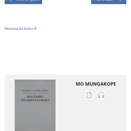
Mazaza pa buku ili
MO MUNGAKOPE
Nthowa
Nthowa
zakuchitiya
zakuchitiya
dawunilodi
dawunilodi
Bayibolu
vinthu
la
vakuvwisiya