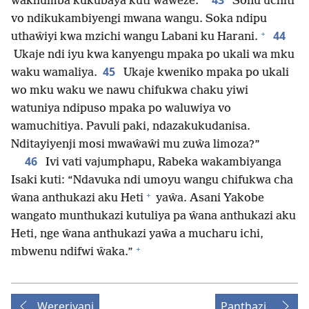
43
*
wakhumba kukubaya kuti waweze.
Sonu uchiti
vo ndikukambiyengi mwana wangu. Soka ndipu
+
44
uthaŵiyi kwa mzichi wangu Labani ku Harani.
Ukaje ndi iyu kwa kanyengu mpaka po ukali wa mku
45
waku wamaliya.
Ukaje kweniko mpaka po ukali
wo mku waku we nawu chifukwa chaku yiwi
watuniya ndipuso mpaka po waluwiya vo
wamuchitiya. Pavuli paki, ndazakukudanisa.
Nditayiyenji mosi mwaŵaŵi mu zuŵa limoza?”
46
Ivi vati vajumphapu, Rabeka wakambiyanga
Isaki kuti: “Ndavuka ndi umoyu wangu chifukwa cha
+
ŵana anthukazi aku Heti
yaŵa. Asani Yakobe
wangato munthukazi kutuliya pa ŵana anthukazi aku
Heti, nge ŵana anthukazi yaŵa a mucharu ichi,
+
mbwenu ndifwi ŵaka.”
Wereriyani
Panthazi