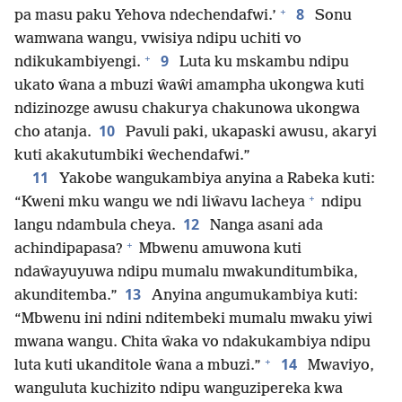
+
8
pa masu paku Yehova ndechendafwi.’
Sonu
wamwana wangu, vwisiya ndipu uchiti vo
+
9
ndikukambiyengi.
Luta ku mskambu ndipu
ukato ŵana a mbuzi ŵaŵi amampha ukongwa kuti
ndizinozge awusu chakurya chakunowa ukongwa
10
cho atanja.
Pavuli paki, ukapaski awusu, akaryi
kuti akakutumbiki ŵechendafwi.”
11
Yakobe wangukambiya anyina a Rabeka kuti:
+
“Kweni mku wangu we ndi liŵavu lacheya
ndipu
12
langu ndambula cheya.
Nanga asani ada
+
achindipapasa?
Mbwenu amuwona kuti
ndaŵayuyuwa ndipu mumalu mwakunditumbika,
13
akunditemba.”
Anyina angumukambiya kuti:
“Mbwenu ini ndini nditembeki mumalu mwaku yiwi
mwana wangu. Chita ŵaka vo ndakukambiya ndipu
+
14
luta kuti ukanditole ŵana a mbuzi.”
Mwaviyo,
wanguluta kuchizito ndipu wanguzipereka kwa