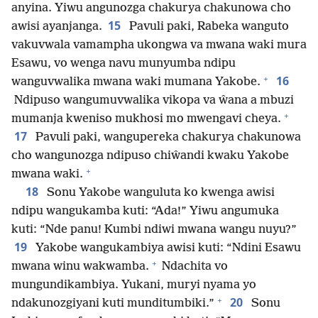
anyina. Yiwu angunozga chakurya chakunowa cho
15
awisi ayanjanga.
Pavuli paki, Rabeka wanguto
vakuvwala vamampha ukongwa va mwana waki mura
Esawu, vo wenga navu munyumba ndipu
+
16
wanguvwalika mwana waki mumana Yakobe.
Ndipuso wangumuvwalika vikopa va ŵana a mbuzi
+
mumanja kweniso mukhosi mo mwengavi cheya.
17
Pavuli paki, wangupereka chakurya chakunowa
cho wangunozga ndipuso chiŵandi kwaku Yakobe
+
mwana waki.
18
Sonu Yakobe wanguluta ko kwenga awisi
ndipu wangukamba kuti: “Ada!” Yiwu angumuka
kuti: “Nde panu! Kumbi ndiwi mwana wangu nuyu?”
19
Yakobe wangukambiya awisi kuti: “Ndini Esawu
+
mwana winu wakwamba.
Ndachita vo
mungundikambiya. Yukani, muryi nyama yo
+
20
ndakunozgiyani kuti munditumbiki.”
Sonu