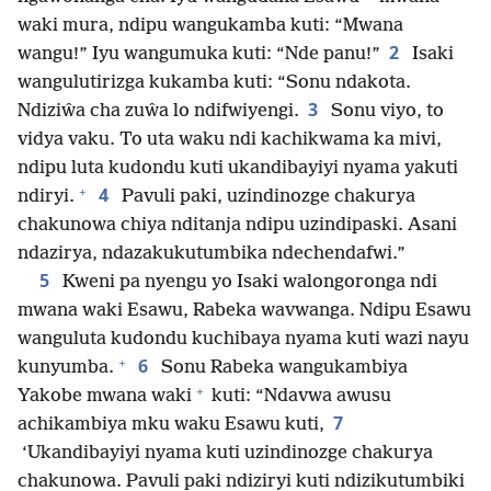
waki mura, ndipu wangukamba kuti: “Mwana
2
wangu!” Iyu wangumuka kuti: “Nde panu!”
Isaki
wangulutirizga kukamba kuti: “Sonu ndakota.
3
Ndiziŵa cha zuŵa lo ndifwiyengi.
Sonu viyo, to
vidya vaku. To uta waku ndi kachikwama ka mivi,
ndipu luta kudondu kuti ukandibayiyi nyama yakuti
+
4
ndiryi.
Pavuli paki, uzindinozge chakurya
chakunowa chiya nditanja ndipu uzindipaski. Asani
ndazirya, ndazakukutumbika ndechendafwi.”
5
Kweni pa nyengu yo Isaki walongoronga ndi
mwana waki Esawu, Rabeka wavwanga. Ndipu Esawu
wanguluta kudondu kuchibaya nyama kuti wazi nayu
+
6
kunyumba.
Sonu Rabeka wangukambiya
+
Yakobe mwana waki
kuti: “Ndavwa awusu
7
achikambiya mku waku Esawu kuti,
‘Ukandibayiyi nyama kuti uzindinozge chakurya
chakunowa. Pavuli paki ndiziryi kuti ndizikutumbiki