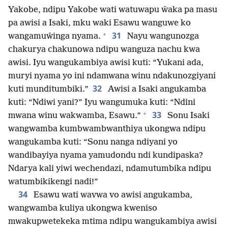
Yakobe, ndipu Yakobe wati watuwapu ŵaka pa masu
pa awisi a Isaki, mku waki Esawu wanguwe ko
+
31
wangamuŵinga nyama.
Nayu wangunozga
chakurya chakunowa ndipu wanguza nachu kwa
awisi. Iyu wangukambiya awisi kuti: “Yukani ada,
muryi nyama yo ini ndamwana winu ndakunozgiyani
32
kuti munditumbiki.”
Awisi a Isaki angukamba
kuti: “Ndiwi yani?” Iyu wangumuka kuti: “Ndini
+
33
mwana winu wakwamba, Esawu.”
Sonu Isaki
wangwamba kumbwambwanthiya ukongwa ndipu
wangukamba kuti: “Sonu nanga ndiyani yo
wandibayiya nyama yamudondu ndi kundipaska?
Ndarya kali yiwi wechendazi, ndamutumbika ndipu
watumbikikengi nadi!”
34
Esawu wati wavwa vo awisi angukamba,
wangwamba kuliya ukongwa kweniso
mwakupwetekeka mtima ndipu wangukambiya awisi