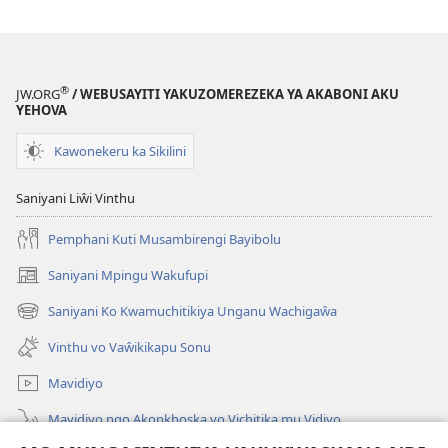
®
JW.ORG
/ WEBUSAYITI YAKUZOMEREZEKA YA AKABONI AKU
YEHOVA
Kawonekeru ka Sikilini
Saniyani Liŵi Vinthu
Pemphani Kuti Musambirengi Bayibolu
Saniyani Mpingu Wakufupi
(Lajula
Peji
Saniyani Ko Kwamuchitikiya Unganu Wachigaŵa
(Lajula
Linyaki)
Peji
Vinthu vo Vaŵikikapu Sonu
Linyaki)
Mavidiyo
Mavidiyo ngo Akonkhoska vo Vichitika mu Vidiyo