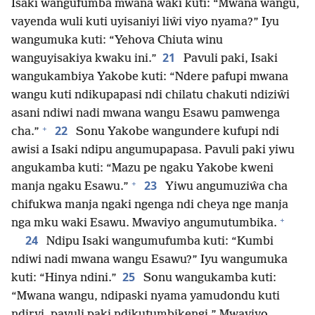
Isaki wangufumba mwana waki kuti: “Mwana wangu,
vayenda wuli kuti uyisaniyi liŵi viyo nyama?” Iyu
wangumuka kuti: “Yehova Chiuta winu
21
wanguyisakiya kwaku ini.”
Pavuli paki, Isaki
wangukambiya Yakobe kuti: “Ndere pafupi mwana
wangu kuti ndikupapasi ndi chilatu chakuti ndiziŵi
asani ndiwi nadi mwana wangu Esawu pamwenga
+
22
cha.”
Sonu Yakobe wangundere kufupi ndi
awisi a Isaki ndipu angumupapasa. Pavuli paki yiwu
angukamba kuti: “Mazu pe ngaku Yakobe kweni
+
23
manja ngaku Esawu.”
Yiwu angumuziŵa cha
chifukwa manja ngaki ngenga ndi cheya nge manja
+
nga mku waki Esawu. Mwaviyo angumutumbika.
24
Ndipu Isaki wangumufumba kuti: “Kumbi
ndiwi nadi mwana wangu Esawu?” Iyu wangumuka
25
kuti: “Hinya ndini.”
Sonu wangukamba kuti:
“Mwana wangu, ndipaski nyama yamudondu kuti
ndiryi, pavuli paki ndikutumbikengi.” Mwaviyo,