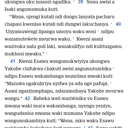
+
39
ukongwa uku masozi ngadika.
Sonu awisi a
Isaki angumumuka kuti:
“Wona, ujengi kutali ndi dongu lanyata pacharu
+
40
chapasi kweniso kutali ndi dungwi lakuchanya.
+
Unyamuwengi lipanga umoyu waku wosi
ndipu
+
wazamuteŵete mvurwa waku.
Kweni asani
wazivuka nalu goli laki, wazakulifyo ndi kulituzgamu
+
mukhosi mwaku.”
41
Kweni Esawu wangumukwiyiya ukongwa
+
Yakobe chifukwa chakuti awisi angumutumbika
ndipu Esawu wakambanga mumtima mwaki kuti:
+
“Mazuŵa ngakuliriya nyifwa ya ada nge pafupi.
Asani ngazijumphapu, ndazamubaya Yakobe mvurwa
42
wangu.”
Rabeka wati waziŵisika vo Esawu
mwana waki mura wakambanga, nyengu yeniyo,
wangudanisa mwana waki mumana Yakobe ndipu
wangumukambiya kuti: “Wona, mku waku Esawu