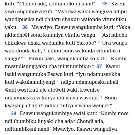
+
35
kuti: “Chondi ada, nditumbikeni nani!”
Kweni
yiwu angumuka kuti: “Mvurwa waku wanguza ndipu
wandipusika ndi chilatu chakuti walonde vitumbiku
36
vaku.”
Mwaviyo, Esawu wangukamba kuti: “Yaka
+
nkhachiŵi sonu kutaniya vinthu vangu.
Asi ndichu
*
chifukwa chaki wadanika kuti Yakobe?
Ura wangu
+
wakulonda kali,
ndipu sonu walonda vitumbiku
+
vangu!”
Pavuli paki, wangukamba so kuti: “Kumbi
37
mwandisungiyaku cha ini vitumbiku?”
Kweni
Isaki wangumuka Esawu kuti: “Iyu ndamusankha
+
kuti wakulamuliyengi
ndipu ndamupaska abali
ŵaki wosi kuti aje ateŵeti ŵaki, kweniso
+
ndamupaska vakurya ndi vinyu wasonu.
Sonu
kwajanji chakuti ndikuchitiyi mwana wangu?”
38
Esawu wangukambiya awisi kuti: “Kumbi mwe
ndi thumbiku linyaki cha ada? Chondi ada,
nditumbikeni nani!” Mwaviyo, Esawu wanguliya