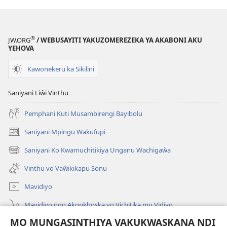
®
JW.ORG
/ WEBUSAYITI YAKUZOMEREZEKA YA AKABONI AKU
YEHOVA
Kawonekeru ka Sikilini
Saniyani Liŵi Vinthu
Pemphani Kuti Musambirengi Bayibolu
Saniyani Mpingu Wakufupi
(Lajula
Peji
Saniyani Ko Kwamuchitikiya Unganu Wachigaŵa
(Lajula
Linyaki)
Peji
Vinthu vo Vaŵikikapu Sonu
Linyaki)
Mavidiyo
Mavidiyo ngo Akonkhoska vo Vichitika mu Vidiyo
MO MUNGASINTHIYA VAKUKWASKANA NDI
Fufuzani