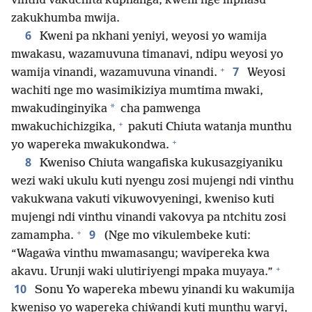
vinthu vakuchita kuphanga, kweni nge mphasu
zakukhumba mwija.
6
Kweni pa nkhani yeniyi, weyosi yo wamija
mwakasu, wazamuvuna timanavi, ndipu weyosi yo
+
7
wamija vinandi, wazamuvuna vinandi.
Weyosi
wachiti nge mo wasimikiziya mumtima mwaki,
*
mwakudinginyika
cha pamwenga
+
mwakuchichizgika,
pakuti Chiuta watanja munthu
+
yo wapereka mwakukondwa.
8
Kweniso Chiuta wangafiska kukusazgiyaniku
wezi waki ukulu kuti nyengu zosi mujengi ndi vinthu
vakukwana vakuti vikuwovyeningi, kweniso kuti
mujengi ndi vinthu vinandi vakovya pa ntchitu zosi
+
9
zamampha.
(Nge mo vikulembeke kuti:
“Wagaŵa vinthu mwamasangu; wavipereka kwa
+
akavu. Urunji waki ulutiriyengi mpaka muyaya.”
10
Sonu Yo wapereka mbewu yinandi ku wakumija
kweniso yo wapereka chiŵandi kuti munthu waryi,