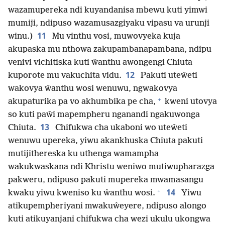
wazamupereka ndi kuyandanisa mbewu kuti yimwi
mumiji, ndipuso wazamusazgiyaku vipasu va urunji
11
winu.)
Mu vinthu vosi, muwovyeka kuja
akupaska mu nthowa zakupambanapambana, ndipu
venivi vichitiska kuti ŵanthu awongengi Chiuta
12
kuporote mu vakuchita vidu.
Pakuti uteŵeti
wakovya ŵanthu wosi wenuwu, ngwakovya
+
akupaturika pa vo akhumbika pe cha,
kweni utovya
so kuti paŵi mapempheru nganandi ngakuwonga
13
Chiuta.
Chifukwa cha ukaboni wo uteŵeti
wenuwu upereka, yiwu akankhuska Chiuta pakuti
mutijithereska ku uthenga wamampha
wakukwaskana ndi Khristu weniwo mutiwupharazga
pakweru, ndipuso pakuti mupereka mwamasangu
+
14
kwaku yiwu kweniso ku ŵanthu wosi.
Yiwu
atikupempheriyani mwakuŵeyere, ndipuso alongo
kuti atikuyanjani chifukwa cha wezi ukulu ukongwa