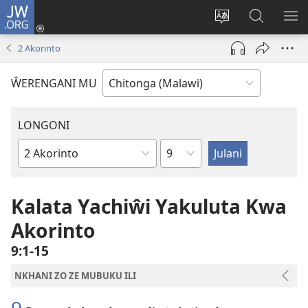
JW.ORG
Sereni
(Lajula
Sinthani
Fufuzani
LO
Peji
chineneru
Vinthu
ME
2 Akorinto
Linyaki)
pa
JW.ORG
ŴERENGANI MU
LONGONI
Chaputala
Buku
la
M'Bayibolu
Kalata Yachiŵi Yakuluta Kwa
Akorinto
9:1-15
NKHANI ZO ZE MUBUKU ILI