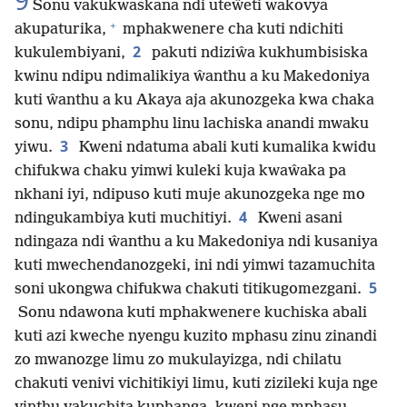
9
Sonu vakukwaskana ndi uteŵeti wakovya
+
akupaturika,
mphakwenere cha kuti ndichiti
2
kukulembiyani,
pakuti ndiziŵa kukhumbisiska
kwinu ndipu ndimalikiya ŵanthu a ku Makedoniya
kuti ŵanthu a ku Akaya aja akunozgeka kwa chaka
sonu, ndipu phamphu linu lachiska anandi mwaku
3
yiwu.
Kweni ndatuma abali kuti kumalika kwidu
chifukwa chaku yimwi kuleki kuja kwaŵaka pa
nkhani iyi, ndipuso kuti muje akunozgeka nge mo
4
ndingukambiya kuti muchitiyi.
Kweni asani
ndingaza ndi ŵanthu a ku Makedoniya ndi kusaniya
kuti mwechendanozgeki, ini ndi yimwi tazamuchita
5
soni ukongwa chifukwa chakuti titikugomezgani.
Sonu ndawona kuti mphakwenere kuchiska abali
kuti azi kweche nyengu kuzito mphasu zinu zinandi
zo mwanozge limu zo mukulayizga, ndi chilatu
chakuti venivi vichitikiyi limu, kuti zizileki kuja nge