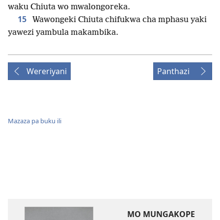
waku Chiuta wo mwalongoreka.
15
Wawongeki Chiuta chifukwa cha mphasu yaki
yawezi yambula makambika.
Wereriyani
Panthazi
Mazaza pa buku ili
MO MUNGAKOPE