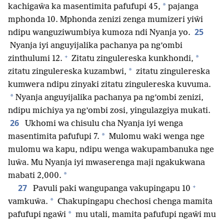
*
kachigaŵa ka masentimita pafufupi 45,
pajanga
mphonda 10. Mphonda zenizi zenga mumizeri yiŵi
25
ndipu wanguziwumbiya kumoza ndi Nyanja yo.
Nyanja iyi anguyijalika pachanya pa ng’ombi
+
*
zinthulumi 12.
Zitatu zingulereska kunkhondi,
*
zitatu zingulereska kuzambwi,
zitatu zingulereska
kumwera ndipu zinyaki zitatu zingulereska kuvuma.
*
Nyanja anguyijalika pachanya pa ng’ombi zenizi,
ndipu michiya ya ng’ombi zosi, yingulazgiya mukati.
26
Ukhomi wa chisulu cha Nyanja iyi wenga
*
masentimita pafufupi 7.
Mulomu waki wenga nge
mulomu wa kapu, ndipu wenga wakupambanuka nge
luŵa. Mu Nyanja iyi mwaserenga maji ngakukwana
*
mabati 2,000.
+
27
Pavuli paki wangupanga vakupingapu 10
*
vamkuŵa.
Chakupingapu chechosi chenga mamita
*
pafufupi ngaŵi
mu utali, mamita pafufupi ngaŵi mu