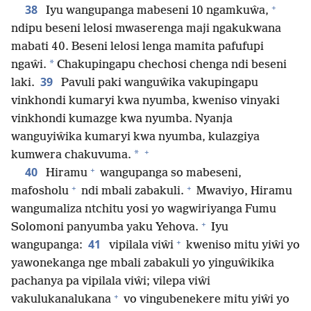
+
38
Iyu wangupanga mabeseni 10 ngamkuŵa,
ndipu beseni lelosi mwaserenga maji ngakukwana
mabati 40. Beseni lelosi lenga mamita pafufupi
*
ngaŵi.
Chakupingapu chechosi chenga ndi beseni
39
laki.
Pavuli paki wanguŵika vakupingapu
vinkhondi kumaryi kwa nyumba, kweniso vinyaki
vinkhondi kumazge kwa nyumba. Nyanja
wanguyiŵika kumaryi kwa nyumba, kulazgiya
+
*
kumwera chakuvuma.
+
40
Hiramu
wangupanga so mabeseni,
+
+
mafosholu
ndi mbali zabakuli.
Mwaviyo, Hiramu
wangumaliza ntchitu yosi yo wagwiriyanga Fumu
+
Solomoni panyumba yaku Yehova.
Iyu
+
41
wangupanga:
vipilala viŵi
kweniso mitu yiŵi yo
yawonekanga nge mbali zabakuli yo yinguŵikika
pachanya pa vipilala viŵi; vilepa viŵi
+
vakulukanalukana
vo vingubenekere mitu yiŵi yo