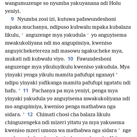
wangumuzenge so nyumba yakuyanana ndi Holu
yeniyi.
9
Nyumba zosi izi, kutuwa pafawundeshoni
mpaka muchanya, ndipuso kubwalu mpaka kubalaza
+
+
likulu,
anguzenge mya yakudula
yo anguyisema
mwakukoliyana ndi mo angupimiya, kweniso
anguyicheketereza ndi masowu ngakucheke mya,
10
mukati ndi kubwalu viyo.
Fawundeshoni
anguzenge mya yikuluyikulu kweniso yakudula. Mya
*
yinyaki yenga yikulu mamita pafufupi nganayi
ndipu yinyaki yafikanga mamita pafufupi ngatatu ndi
11
*
hafu.
Pachanya pa mya yeniyi, penga mya
yinyaki yakudula yo anguyisema mwakukoliyana ndi
mo angupimiya, kweniso penga mathabwa nga
12
*
sidara.
Chimati chosi cha balaza likulu
chinguzengeka ndi mizeri yitatu ya mya yakusema
*
kweniso mzeri umoza wa mathabwa nga sidara
nge