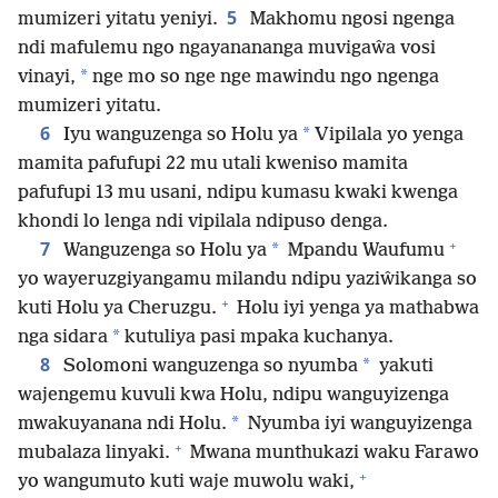
5
mumizeri yitatu yeniyi.
Makhomu ngosi ngenga
ndi mafulemu ngo ngayanananga muvigaŵa vosi
*
vinayi,
nge mo so nge nge mawindu ngo ngenga
mumizeri yitatu.
6
*
Iyu wanguzenga so Holu ya
Vipilala yo yenga
mamita pafufupi 22 mu utali kweniso mamita
pafufupi 13 mu usani, ndipu kumasu kwaki kwenga
khondi lo lenga ndi vipilala ndipuso denga.
+
7
*
Wanguzenga so Holu ya
Mpandu Waufumu
yo wayeruzgiyangamu milandu ndipu yaziŵikanga so
+
kuti Holu ya Cheruzgu.
Holu iyi yenga ya mathabwa
*
nga sidara
kutuliya pasi mpaka kuchanya.
8
*
Solomoni wanguzenga so nyumba
yakuti
wajengemu kuvuli kwa Holu, ndipu wanguyizenga
*
mwakuyanana ndi Holu.
Nyumba iyi wanguyizenga
+
mubalaza linyaki.
Mwana munthukazi waku Farawo
+
yo wangumuto kuti waje muwolu waki,