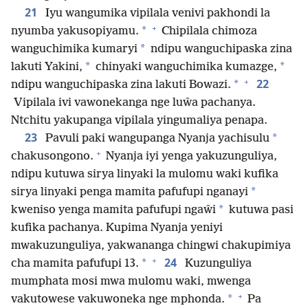
21
Iyu wangumika vipilala venivi pakhondi la
+
*
nyumba yakusopiyamu.
Chipilala chimoza
*
wanguchimika kumaryi
ndipu wanguchipaska zina
*
*
lakuti Yakini,
chinyaki wanguchimika kumazge,
+
22
*
ndipu wanguchipaska zina lakuti Bowazi.
Vipilala ivi vawonekanga nge luŵa pachanya.
Ntchitu yakupanga vipilala yingumaliya penapa.
23
*
Pavuli paki wangupanga Nyanja yachisulu
+
chakusongono.
Nyanja iyi yenga yakuzunguliya,
ndipu kutuwa sirya linyaki la mulomu waki kufika
*
sirya linyaki penga mamita pafufupi nganayi
*
kweniso yenga mamita pafufupi ngaŵi
kutuwa pasi
kufika pachanya. Kupima Nyanja yeniyi
mwakuzunguliya, yakwananga chingwi chakupimiya
+
24
*
cha mamita pafufupi 13.
Kuzunguliya
mumphata mosi mwa mulomu waki, mwenga
+
*
vakutowese vakuwoneka nge mphonda.
Pa