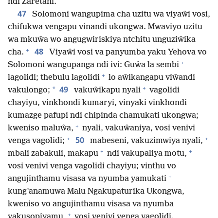
ndi Zaretani.
47
Solomoni wangupima cha uzitu wa viyaŵi vosi,
chifukwa vengapu vinandi ukongwa. Mwaviyo uzitu
wa mkuŵa wo angugwiriskiya ntchitu unguziŵika
+
48
cha.
Viyaŵi vosi va panyumba yaku Yehova vo
+
Solomoni wangupanga ndi ivi: Guŵa la sembi
+
lagolidi; thebulu lagolidi
lo aŵikangapu viŵandi
+
49
*
vakulongo;
vakuŵikapu nyali
vagolidi
chayiyu, vinkhondi kumaryi, vinyaki vinkhondi
kumazge pafupi ndi chipinda chamukati ukongwa;
+
kweniso maluŵa,
nyali, vakuŵaniya, vosi venivi
+
+
50
venga vagolidi;
mabeseni, vakuzimwiya nyali,
+
+
mbali zabakuli, makapu
ndi vakupaliya motu,
vosi venivi venga vagolidi chayiyu; vinthu vo
+
angujinthamu visasa va nyumba yamukati
kung’anamuwa Malu Ngakupaturika Ukongwa,
kweniso vo angujinthamu visasa va nyumba
+
yakusopiyamu,
vosi venivi venga vagolidi.