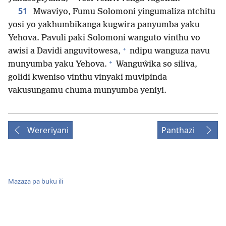
51
Mwaviyo, Fumu Solomoni yingumaliza ntchitu
yosi yo yakhumbikanga kugwira panyumba yaku
Yehova. Pavuli paki Solomoni wanguto vinthu vo
+
awisi a Davidi anguvitowesa,
ndipu wanguza navu
+
munyumba yaku Yehova.
Wanguŵika so siliva,
golidi kweniso vinthu vinyaki muvipinda
vakusungamu chuma munyumba yeniyi.
Wereriyani
Panthazi
Mazaza pa buku ili