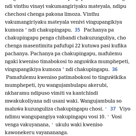
ndi vinthu vinayi vakumangiriyaku mateyala, ndipu
chechosi chenga pakona limoza. Vinthu
vakumangiriyaku mateyala venivi vingupangikiya
35
*
kumoza
ndi chakupingapu.
Pachanya pa
chakupingapu penga chibandi chakuzunguliya, cho
chenga masentimita pafufupi 22 kutuwa pasi kufika
pachanya. Pachanya pa chakupingapu, mafulemu
ngaki kweniso timabokosi to anguŵika mumphepeti,
36
*
vingupangikiya kumoza
ndi chakupingapu.
Pamafulemu kweniso patimabokosi to tinguŵikika
mumphepeti, iyu wangujambulapu akerubi,
nkharamu ndipuso vimiti va kantchindi
mwakukoliyana ndi usani waki. Wangujambula so
+
37
maluŵa kuzunguliza chakupingapu chosi.
Viyo
+
ndimu wangupangiya vakupingapu vosi 10.
Vosi
+
venga vakuyanana,
ukulu waki kweniso
kawonekeru vayanananga.