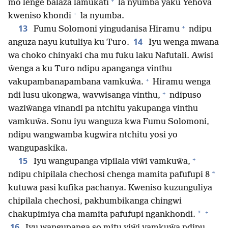
+
mo lenge balaza lamukati
la nyumba yaku Yehova
+
kweniso khondi
la nyumba.
+
13
Fumu Solomoni yingudanisa Hiramu
ndipu
14
anguza nayu kutuliya ku Turo.
Iyu wenga mwana
wa choko chinyaki cha mu fuku laku Nafutali. Awisi
ŵenga a ku Turo ndipu apanganga vinthu
+
vakupambanapambana vamkuŵa.
Hiramu wenga
+
ndi lusu ukongwa, wavwisanga vinthu,
ndipuso
waziŵanga vinandi pa ntchitu yakupanga vinthu
vamkuŵa. Sonu iyu wanguza kwa Fumu Solomoni,
ndipu wangwamba kugwira ntchitu yosi yo
wangupaskika.
+
15
Iyu wangupanga vipilala viŵi vamkuŵa,
*
ndipu chipilala chechosi chenga mamita pafufupi 8
kutuwa pasi kufika pachanya. Kweniso kuzunguliya
chipilala chechosi, pakhumbikanga chingwi
+
*
chakupimiya cha mamita pafufupi ngankhondi.
16
Iyu wangupanga so mitu yiŵi yamkuŵa ndipu