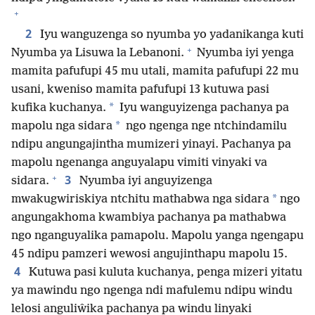
+
2
Iyu wanguzenga so nyumba yo yadanikanga kuti
+
Nyumba ya Lisuwa la Lebanoni.
Nyumba iyi yenga
mamita pafufupi 45 mu utali, mamita pafufupi 22 mu
usani, kweniso mamita pafufupi 13 kutuwa pasi
*
kufika kuchanya.
Iyu wanguyizenga pachanya pa
*
mapolu nga sidara
ngo ngenga nge ntchindamilu
ndipu angungajintha mumizeri yinayi. Pachanya pa
mapolu ngenanga anguyalapu vimiti vinyaki va
+
3
sidara.
Nyumba iyi anguyizenga
*
mwakugwiriskiya ntchitu mathabwa nga sidara
ngo
angungakhoma kwambiya pachanya pa mathabwa
ngo nganguyalika pamapolu. Mapolu yanga ngengapu
45 ndipu pamzeri wewosi angujinthapu mapolu 15.
4
Kutuwa pasi kuluta kuchanya, penga mizeri yitatu
ya mawindu ngo ngenga ndi mafulemu ndipu windu
lelosi anguliŵika pachanya pa windu linyaki