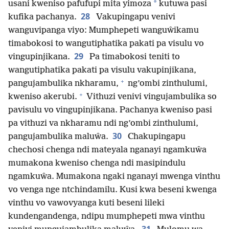
*
usani kweniso pafufupi mita yimoza
kutuwa pasi
28
kufika pachanya.
Vakupingapu venivi
wanguvipanga viyo: Mumphepeti wanguŵikamu
timabokosi to wangutiphatika pakati pa visulu vo
29
vingupinjikana.
Pa timabokosi teniti to
wangutiphatika pakati pa visulu vakupinjikana,
+
pangujambulika nkharamu,
ng’ombi zinthulumi,
+
kweniso akerubi.
Vithuzi venivi vingujambulika so
pavisulu vo vingupinjikana. Pachanya kweniso pasi
pa vithuzi va nkharamu ndi ng’ombi zinthulumi,
30
pangujambulika maluŵa.
Chakupingapu
chechosi chenga ndi mateyala nganayi ngamkuŵa
mumakona kweniso chenga ndi masipindulu
ngamkuŵa. Mumakona ngaki nganayi mwenga vinthu
vo venga nge ntchindamilu. Kusi kwa beseni kwenga
vinthu vo vawovyanga kuti beseni lileki
kundengandenga, ndipu mumphepeti mwa vinthu