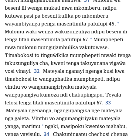
31
venivi mungujambulika maluŵa.
Mulomu wa
beseni ili wenga mukati mwa mkomberu, ndipu
kutuwa pasi pa beseni kufika po mkomberu
*
wayambiyanga penga masentimita pafufupi 45.
Mulomu waki wenga wakuzunguliya ndipu beseni ili
*
lenga litali masentimita pafufupi 67.
Mumphepeti
mwa mulomu mungujambulika vakutowese.
Timabokosi to tinguŵikika mumphepeti mwaki tenga
takuzunguliya cha, kweni tenga takuyanana vigaŵa
32
vosi vinayi.
Mateyala nganayi ngenga kusi kwa
timabokosi to wanguphatika mumphepeti, ndipu
vinthu vo wangumangiriyaku mateyala
wangupangiya kumoza ndi chakupingapu. Teyala
33
lelosi lenga litali masentimita pafufupi 67.
Mateyala ngenanga, ngangupangika nge mateyala
nga galeta. Vinthu vo angumangiriyaku mateyala
*
yanga, marimu
ngaki, masipoku kweniso mahabu,
34
venga vavisulu.
Chakupingapu chechosi chenga