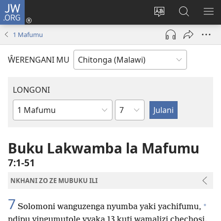
JW.ORG
Sereni
(Lajula
Sinthani
Fufuzani
LO
Peji
chineneru
Vinthu
ME
1 Mafumu
Linyaki)
pa
JW.ORG
ŴERENGANI MU
LONGONI
Chaputala
Buku
la
M'Bayibolu
Buku Lakwamba la Mafumu
7:1-51
NKHANI ZO ZE MUBUKU ILI
7
+
Solomoni wanguzenga nyumba yaki yachifumu,
ndipu yingumutole vyaka 13 kuti wamalizi chechosi.