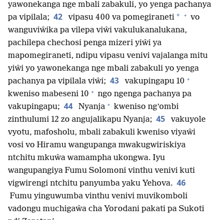
yawonekanga nge mbali zabakuli, yo yenga pachanya
+
42
*
pa vipilala;
vipasu 400 va pomegiraneti
vo
wanguviŵika pa vilepa viŵi vakulukanalukana,
pachilepa chechosi penga mizeri yiŵi ya
mapomegiraneti, ndipu vipasu venivi vajalanga mitu
yiŵi yo yawonekanga nge mbali zabakuli yo yenga
+
43
pachanya pa vipilala viŵi;
vakupingapu 10
+
kweniso mabeseni 10
ngo ngenga pachanya pa
+
44
vakupingapu;
Nyanja
kweniso ng’ombi
45
zinthulumi 12 zo angujalikapu Nyanja;
vakuyole
vyotu, mafosholu, mbali zabakuli kweniso viyaŵi
vosi vo Hiramu wangupanga mwakugwiriskiya
ntchitu mkuŵa wamampha ukongwa. Iyu
wangupangiya Fumu Solomoni vinthu venivi kuti
46
vigwirengi ntchitu panyumba yaku Yehova.
Fumu yinguwumba vinthu venivi muvikomboli
vadongu muchigaŵa cha Yorodani pakati pa Sukoti