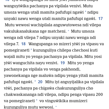
wanguyiŵika pachanya pa vipilala venivi. Mutu
*
umoza wenga utali mamita pafufupi ngaŵi
ndipu
17
unyaki nawu wenga utali mamita pafufupi ngaŵi.
Mutu wewosi wachipilala anguwutowesa ndi vilepa
+
vakulukanalukana nge matcheni.
Mutu umoza
wenga ndi vilepa 7 ndipu unyaki nawu wenga ndi
18
vilepa 7.
Wangupanga so mizeri yiŵi ya vipasu va
*
pomegiraneti
kuzunguliya chilepa chechosi kuti
wajali mitu yo yenga pachanya pa vipilala. Mitu yosi
19
yiŵi wanguchita nayu venivi.
Mitu yo yenga
pachanya pa vipilala vo venga pakhondi,
yawonekanga nge maluŵa ndipu yenga yitali mamita
20
*
pafufupi ngaŵi.
Mitu iyi anguyijalika pa vipilala
viŵi, pachanya pa chigaŵa chakuzunguliya cho
chakwaskananga ndi vilepa, ndipu penga vipasu 200
*
va pomegiraneti
vo vinguŵikika mumizeri
+
kuzunguliya mutu wewosi.