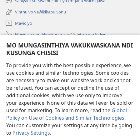
Saniyani Ko Kwamuchitikiya Unganu Wachigaŵa
(Lajula
Linyaki)
Peji
Vinthu vo Vaŵikikapu Sonu
Linyaki)
Mavidiyo
Mavidiyo ngo Akonkhoska vo Vichitika mu Vidiyo
MO MUNGASINTHIYA VAKUKWASKANA NDI
Fufuzani
KUSUNGA CHISISI
Kupereka Vakupereka
(Lajula
To provide you with the best possible experience, we
Peji
use cookies and similar technologies. Some cookies
Linyaki)
LAYIBULARE YA PA INTANETI
are necessary to make our website work and cannot
(Lajula
be refused. You can accept or decline the use of
Peji
®
JW Hub
Linyaki)
additional cookies, which we use only to improve
(Lajula
Peji
your experience. None of this data will ever be sold or
Linyaki)
used for marketing. To learn more, read the
Global
Policy on Use of Cookies and Similar Technologies
.
You can customize your settings at any time by going
Copyright
© 2026 Watch Tower Bible and Tract Society of Pennsylvania.
FUNDU ZO MUKHUMBIKA KULONDO
|
KUSUNGA CHISISI
|
MO
to
Privacy Settings
.
Lo
MUNGASINTHIYA VAKUKWASKANA NDI KUSUNGA CHISISI