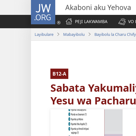
JW.ORG
Akaboni aku Yehova
PEJI LAKWAMBA
VO 
Layibulare
Mabayibolu
Bayibolu la Charu Chif
B12-A
Sabata Yakumal
Yesu wa Pacharu