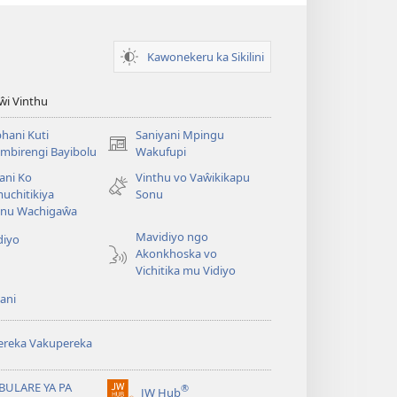
Kawonekeru ka Sikilini
iŵi Vinthu
hani Kuti
Saniyani Mpingu
(Lajula
mbirengi Bayibolu
Wakufupi
Peji
ani Ko
Vinthu vo Vaŵikikapu
Linyaki)
uchitikiya
Sonu
nu Wachigaŵa
Mavidiyo ngo
diyo
Akonkhoska vo
Vichitika mu Vidiyo
ani
ereka Vakupereka
BULARE YA PA
®
JW Hub