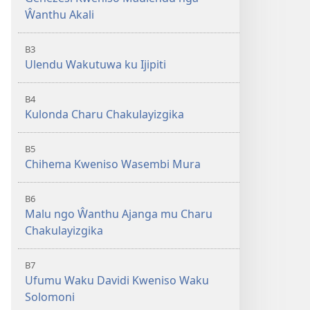
Ŵanthu Akali
B3
Ulendu Wakutuwa ku Ijipiti
B4
Kulonda Charu Chakulayizgika
B5
Chihema Kweniso Wasembi Mura
B6
Malu ngo Ŵanthu Ajanga mu Charu
Chakulayizgika
B7
Ufumu Waku Davidi Kweniso Waku
Solomoni