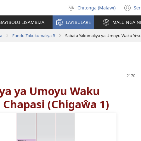
Chitonga (Malawi)
Ser
Sankhani
(L
chineneru
Pe
BAYIBOLU LISAMBIZA
LAYIBULARE
MALU NGA N
Li
ya
Fundu Zakukumaliya B
Sabata Yakumaliya ya Umoyu Waku Yesu
iya ya Umoyu Waku
 Chapasi (Chigaŵa 1)