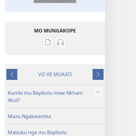
MO MUNGAKOPE
Nthowa
Nthowa
zakuchitiya
zakuchitiya
dawunilodi
dawunilodi
Bayibolu
vinthu
VO VE MUKATI
la
vakuvwisiya
Wereriyani
Panthazi
Charu
Bayibolu
Chifya
la
Kumbi mu Bayibolu mwe Nkhani
Longoni
la
Charu
Wuli?
vinyaki
Malemba
Chifya
Ngakupaturika
la
Mazu Ngakwamba
Malemba
Ngakupaturika
Mabuku nga mu Bayibolu