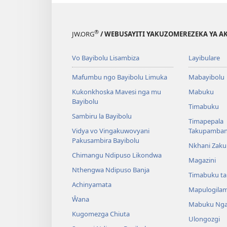
®
JW.ORG
/ WEBUSAYITI YAKUZOMEREZEKA YA A
Vo Bayibolu Lisambiza
Layibulare
Mafumbu ngo Bayibolu Limuka
Mabayibolu
Kukonkhoska Mavesi nga mu
Mabuku
Bayibolu
Timabuku
Sambiru la Bayibolu
Timapepala
Vidya vo Vingakuwovyani
Takupamba
Pakusambira Bayibolu
Nkhani Zak
Chimangu Ndipuso Likondwa
Magazini
Nthengwa Ndipuso Banja
Timabuku t
Achinyamata
Mapulogila
Ŵana
Mabuku Nga
Kugomezga Chiuta
Ulongozgi