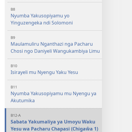
B8
Nyumba Yakusopiyamu yo
Yinguzengeka ndi Solomoni
B9
Maulamuliru Nganthazi nga Pacharu
Chosi ngo Daniyeli Wangukambiya Limu
B10
Isirayeli mu Nyengu Yaku Yesu
B11
Nyumba Yakusopiyamu mu Nyengu ya
Akutumika
B12-A
Sabata Yakumaliya ya Umoyu Waku
Yesu wa Pacharu Chapasi (Chigaŵa 1)