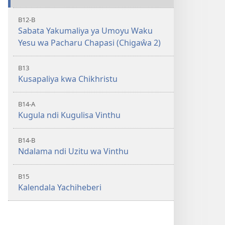
B12-B
Sabata Yakumaliya ya Umoyu Waku
Yesu wa Pacharu Chapasi (Chigaŵa 2)
B13
Kusapaliya kwa Chikhristu
B14-A
Kugula ndi Kugulisa Vinthu
B14-B
Ndalama ndi Uzitu wa Vinthu
B15
Kalendala Yachiheberi