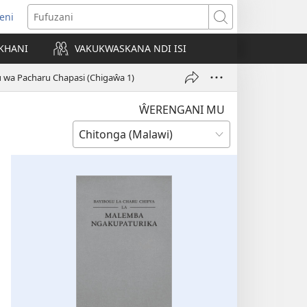
eni
ajula
Fufuzani
ji
KHANI
VAKUKWASKANA NDI ISI
nyaki)
 wa Pacharu Chapasi (Chigaŵa 1)
ŴERENGANI MU