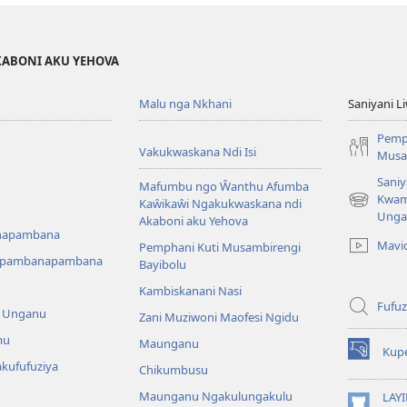
KABONI AKU YEHOVA
Malu nga Nkhani
Saniyani L
Pemp
Vakukwaskana Ndi Isi
Musa
Saniy
Mafumbu ngo Ŵanthu Afumba
Kwam
Kaŵikaŵi Ngakukwaskana ndi
(Lajula
Unga
Akaboni aku Yehova
Peji
napambana
Linyaki)
Mavi
Pemphani Kuti Musambirengi
upambanapambana
Bayibolu
Kambiskanani Nasi
Fufuz
a Unganu
Zani Muziwoni Maofesi Ngidu
mu
Maunganu
Kup
(Lajula
kufufuziya
Chikumbusu
Peji
Linyaki)
Maunganu Ngakulungakulu
LAYI