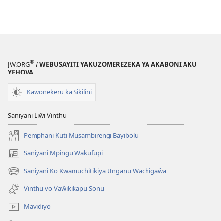
®
JW.ORG
/ WEBUSAYITI YAKUZOMEREZEKA YA AKABONI AKU
YEHOVA
Kawonekeru ka Sikilini
Saniyani Liŵi Vinthu
Pemphani Kuti Musambirengi Bayibolu
Saniyani Mpingu Wakufupi
(Lajula
Peji
Saniyani Ko Kwamuchitikiya Unganu Wachigaŵa
(Lajula
Linyaki)
Peji
Vinthu vo Vaŵikikapu Sonu
Linyaki)
Mavidiyo