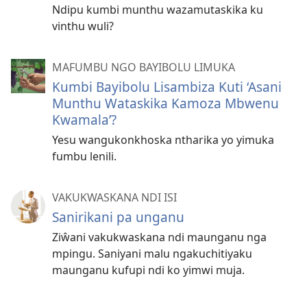
Ndipu kumbi munthu wazamutaskika ku
vinthu wuli?
MAFUMBU NGO BAYIBOLU LIMUKA
Kumbi Bayibolu Lisambiza Kuti ‘Asani
Munthu Wataskika Kamoza Mbwenu
Kwamala’?
Yesu wangukonkhoska ntharika yo yimuka
fumbu lenili.
VAKUKWASKANA NDI ISI
Sanirikani pa unganu
Ziŵani vakukwaskana ndi maunganu nga
mpingu. Saniyani malu ngakuchitiyaku
maunganu kufupi ndi ko yimwi muja.