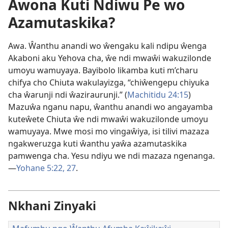
Awona Kuti Ndiwu Pe wo
Azamutaskika?
Awa. Ŵanthu anandi wo ŵengaku kali ndipu ŵenga
Akaboni aku Yehova cha, ŵe ndi mwaŵi wakuzilonde
umoyu wamuyaya. Bayibolo likamba kuti m’charu
chifya cho Chiuta wakulayizga, “chiŵengepu chiyuka
cha ŵarunji ndi ŵaziraurunji.” (
Machitidu 24:15
)
Mazuŵa nganu napu, ŵanthu anandi wo angayamba
kuteŵete Chiuta ŵe ndi mwaŵi wakuzilonde umoyu
wamuyaya. Mwe mosi mo vingaŵiya, isi tilivi mazaza
ngakweruzga kuti ŵanthu yaŵa azamutaskika
pamwenga cha. Yesu ndiyu we ndi mazaza ngenanga.
—
Yohane 5:22,
27
.
Nkhani Zinyaki