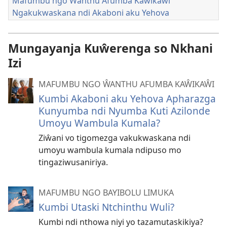
Mafumbu ngo Ŵanthu Afumba Kaŵikaŵi
Ngakukwaskana ndi Akaboni aku Yehova
Mungayanja Kuŵerenga so Nkhani
Izi
MAFUMBU NGO ŴANTHU AFUMBA KAŴIKAŴI
Kumbi Akaboni aku Yehova Apharazga
Kunyumba ndi Nyumba Kuti Azilonde
Umoyu Wambula Kumala?
Ziŵani vo tigomezga vakukwaskana ndi
umoyu wambula kumala ndipuso mo
tingaziwusaniriya.
MAFUMBU NGO BAYIBOLU LIMUKA
Kumbi Utaski Ntchinthu Wuli?
Kumbi ndi nthowa niyi yo tazamutaskikiya?