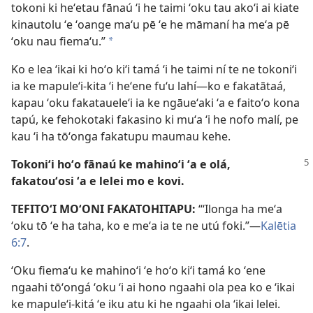
tokoni ki heʻetau fānaú ʻi he taimi ʻoku tau akoʻi ai kiate
kinautolu ʻe ʻoange maʻu pē ʻe he māmaní ha meʻa pē
ʻoku nau fiemaʻu.”
a
Ko e lea ʻikai ki hoʻo kiʻi tamá ʻi he taimi ní te ne tokoniʻi
ia ke mapuleʻi-kita ʻi heʻene fuʻu lahí​—ko e fakatātaá,
kapau ʻoku fakataueleʻi ia ke ngāueʻaki ʻa e faitoʻo kona
tapú, ke fehokotaki fakasino ki muʻa ʻi he nofo malí, pe
kau ʻi ha tōʻonga fakatupu maumau kehe.
Tokoniʻi hoʻo fānaú ke mahinoʻi ʻa e olá,
fakatouʻosi ʻa e lelei mo e kovi.
TEFITOʻI MOʻONI FAKATOHITAPU:
“ʻIlonga ha meʻa
ʻoku tō ʻe ha taha, ko e meʻa ia te ne utú foki.”​—
Kalētia
6:7
.
ʻOku fiemaʻu ke mahinoʻi ʻe hoʻo kiʻi tamá ko ʻene
ngaahi tōʻongá ʻoku ʻi ai hono ngaahi ola pea ko e ʻikai
ke mapuleʻi-kitá ʻe iku atu ki he ngaahi ola ʻikai lelei.