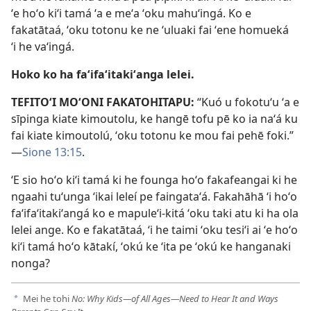
ʻe hoʻo kiʻi tamá ʻa e meʻa ʻoku mahuʻingá. Ko e
fakatātaá, ʻoku totonu ke ne ʻuluaki fai ʻene homueká
ʻi he vaʻingá.
Hoko ko ha faʻifaʻitakiʻanga lelei.
TEFITOʻI MOʻONI FAKATOHITAPU:
“Kuó u fokotuʻu ʻa e
sīpinga kiate kimoutolu, ke hangē tofu pē ko ia naʻá ku
fai kiate kimoutolú, ʻoku totonu ke mou fai pehē foki.”​
—
Sione 13:15
.
ʻE sio hoʻo kiʻi tamá ki he founga hoʻo fakafeangai ki he
ngaahi tuʻunga ʻikai leleí pe faingataʻá. Fakahāhā ʻi hoʻo
faʻifaʻitakiʻangá ko e mapuleʻi-kitá ʻoku taki atu ki ha ola
lelei ange. Ko e fakatātaá, ʻi he taimi ʻoku tesiʻi ai ʻe hoʻo
kiʻi tamá hoʻo kātakí, ʻokú ke ʻita pe ʻokú ke hanganaki
nonga?
Mei he tohi
No: Why Kids​—of All Ages​—Need to Hear It and Ways
a