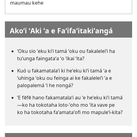
maumau kehe
Akoʻi ʻAki ʻa e Faʻifaʻitakiʻangá
ʻOku sio ʻeku kiʻi tamá ʻoku ou fakaleleiʻi ha
tuʻunga faingataʻa ʻo ʻikai ʻita?
Kuó u fakamatalaʻi ki heʻeku kiʻi tamá ʻa e
ʻuhinga ʻoku ou feinga ai ke fakaleleiʻi ʻa e
palopalemá ʻi he nongá?
ʻE fēfē hano fakamatalaʻi au ʻe heʻeku kiʻi tamá​
—ko ha tokotaha loto-ʻoho mo ʻita vave pe
ko ha tokotaha faʻamataʻofi mo mapuleʻi-kita?