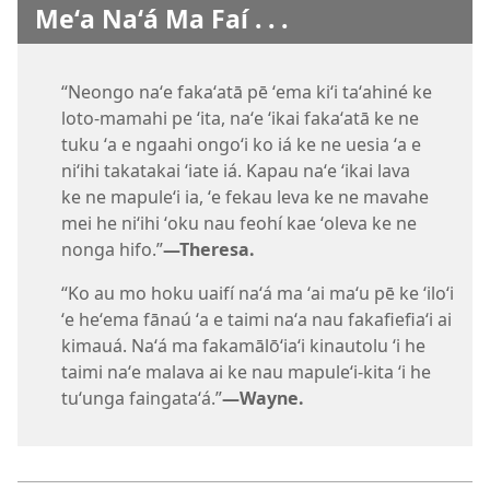
Meʻa Naʻá Ma Faí . . .
“Neongo naʻe fakaʻatā pē ʻema kiʻi taʻahiné ke
loto-mamahi pe ʻita, naʻe ʻikai fakaʻatā ke ne
tuku ʻa e ngaahi ongoʻi ko iá ke ne uesia ʻa e
niʻihi takatakai ʻiate iá. Kapau naʻe ʻikai lava
ke ne mapuleʻi ia, ʻe fekau leva ke ne mavahe
mei he niʻihi ʻoku nau feohí kae ʻoleva ke ne
nonga hifo.”​
—Theresa.
“Ko au mo hoku uaifí naʻá ma ʻai maʻu pē ke ʻiloʻi
ʻe heʻema fānaú ʻa e taimi naʻa nau fakafiefiaʻi ai
kimauá. Naʻá ma fakamālōʻiaʻi kinautolu ʻi he
taimi naʻe malava ai ke nau mapuleʻi-kita ʻi he
tuʻunga faingataʻá.”​
—Wayne.