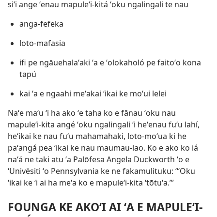
siʻi ange ʻenau mapuleʻi-kitá ʻoku ngalingali te nau
anga-fefeka
loto-mafasia
ifi pe ngāuehalaʻaki ʻa e ʻolokaholó pe faitoʻo kona
tapú
kai ʻa e ngaahi meʻakai ʻikai ke moʻui lelei
Naʻe maʻu ʻi ha ako ʻe taha ko e fānau ʻoku nau
mapuleʻi-kita angé ʻoku ngalingali ʻi heʻenau fuʻu lahí,
heʻikai ke nau fuʻu mahamahaki, loto-moʻua ki he
paʻangá pea ʻikai ke nau maumau-lao. Ko e ako ko iá
naʻá ne taki atu ʻa Palōfesa Angela Duckworth ʻo e
ʻUnivēsiti ʻo Pennsylvania ke ne fakamulituku: “ʻOku
ʻikai ke ʻi ai ha meʻa ko e mapuleʻi-kita ‘tōtuʻa.’”
FOUNGA KE AKOʻI AI ʻA E MAPULEʻI-