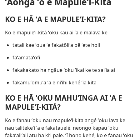
ʻAonga ʻo e Mapuleʻi-Kitá
KO E HĀ ʻA E MAPULEʻI-KITA?
Ko e mapuleʻi-kitá ʻoku kau ai ʻa e malava ke
tatali kae ʻoua ʻe fakatōliʻa pē ʻete holí
faʻamataʻofi
fakakakato ha ngāue ʻoku ʻikai ke te saiʻia ai
fakamuʻomuʻa ʻa e niʻihi kehé ʻia kita
KO E HĀ ʻOKU MAHUʻINGA AI ʻA E
MAPULEʻI-KITÁ?
Ko e fānau ʻoku nau mapuleʻi-kita angé ʻoku lava ke
nau talitekeʻi ʻa e fakatauelé, neongo kapau ʻoku
fakaʻaliʻali atu ha kiʻi pale. ʻI hono kehé, ko e fānau ʻoku