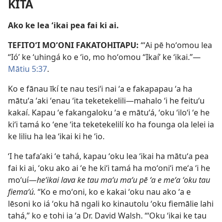
KITÁ
Ako ke lea ʻikai pea fai ki ai.
TEFITOʻI MOʻONI FAKATOHITAPU:
“ʻAi pē hoʻomou lea
‘ʻIó’ ke ʻuhingá ko e ʻio, mo hoʻomou ‘ʻIkaí’ ke ʻikai.”​—
Mātiu 5:37
.
Ko e fānau īkí te nau tesiʻi nai ʻa e fakapapau ʻa ha
mātuʻa ʻaki ʻenau ʻita teketekelili​—mahalo ʻi he feituʻu
kakaí. Kapau ʻe fakangaloku ʻa e mātuʻá, ʻoku ʻiloʻi ʻe he
kiʻi tamá ko ʻene ʻita teketekelilí ko ha founga ola lelei ia
ke liliu ha lea ʻikai ki he ʻio.
ʻI he tafaʻaki ʻe tahá, kapau ʻoku lea ʻikai ha mātuʻa pea
fai ki ai, ʻoku ako ai ʻe he kiʻi tamá ha moʻoniʻi meʻa ʻi he
moʻuí​—
heʻikai lava ke tau maʻu maʻu pē ʻa e meʻa ʻoku tau
fiemaʻú.
“Ko e moʻoni, ko e kakai ʻoku nau ako ʻa e
lēsoni ko iá ʻoku hā ngali ko kinautolu ʻoku fiemālie lahi
tahá,” ko e tohi ia ʻa Dr. David Walsh. “ʻOku ʻikai ke tau