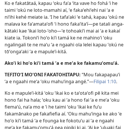
Ko e fakatātaá, kapau ʻoku faʻa ʻita vave ho fohá ʻi he
taimi ʻokú ne loto-mamahi aí, ʻe fakaʻehiʻehi nai ʻa e
niʻihi kehé meiate ia. ʻI he tafaʻaki ʻe tahá, kapau ʻokú ne
malava ke faʻamataʻofi ʻi hono fakaʻitaʻí​—pe tatali anga-
kātaki kae ʻikai loto-ʻoho​—ʻe tohoakiʻi mai ai ʻa e kakaí
kiate ia. Tokoniʻi hoʻo kiʻi tamá ke ne mahinoʻi ʻoku
ngalingali te ne maʻu ʻa e ngaahi ola lelei kapau ʻokú ne
tōʻongaʻaki ʻa e mapuleʻi-kitá.
Akoʻi ki hoʻo kiʻi tamá ʻa e meʻa ke fakamuʻomuʻá.
TEFITOʻI MOʻONI FAKATOHITAPU:
“Mou fakapapauʻi
ʻa e ngaahi meʻa ʻoku mahuʻinga angé.”​—
Filipai 1:10
.
Ko e mapuleʻi-kitá ʻoku ʻikai ko e taʻotaʻofi pē kita mei
hono fai ha hala; ʻoku kau ai ʻa hono fai ʻa e meʻa ʻoku
fiemaʻú, naʻa mo e ʻi he taimi ʻoku ʻikai ke fuʻu
fakamānako pe fakafiefia aí. ʻOku mahuʻinga ke ako ʻe
hoʻo kiʻi tamá ʻa e founga ke fokotuʻu ai ʻa e ngaahi
meʻa ke fakamuʻomuʻá pea pipiki ki ai. ʻAi ke ʻuluaki fai