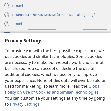
Fekumi
Fakamatala ki he Kau Maʻu Mafaí mo e Kau Faiongoongó
Tokoni
Fai ha Tokoni
(opens
Privacy Settings
new
window)
Taua Le‘o LAIPELI ‘I HE ‘INITANETÍ™
To provide you with the best possible experience, we
(opens
use cookies and similar technologies. Some cookies
new
®
JW Hub
window)
are necessary to make our website work and cannot
(opens
new
be refused. You can accept or decline the use of
®
JW Library
window)
additional cookies, which we use only to improve
your experience. None of this data will ever be sold or
used for marketing. To learn more, read the
Global
Policy on Use of Cookies and Similar Technologies
.
Copyright
© 2026 Watch Tower Bible and Tract Society of Pennsylvania.
You can customize your settings at any time by going
MAKATU‘UNGA HONO NGĀUE‘AKÍ
|
POLISĪ FAKAFO‘ITUITUI
|
to
Privacy Settings
.
Fa
PRIVACY SETTINGS