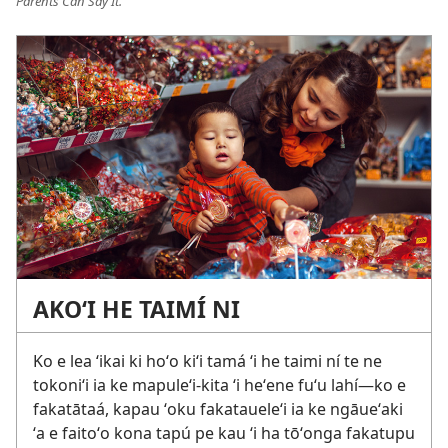
Parents Can Say It.
AKOʻI HE TAIMÍ NI
Ko e lea ʻikai ki hoʻo kiʻi tamá ʻi he taimi ní te ne
tokoniʻi ia ke mapuleʻi-kita ʻi heʻene fuʻu lahí​—ko e
fakatātaá, kapau ʻoku fakataueleʻi ia ke ngāueʻaki
ʻa e faitoʻo kona tapú pe kau ʻi ha tōʻonga fakatupu