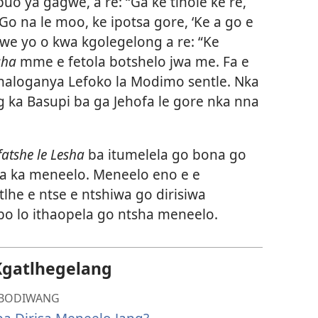
uo ya gagwe, a re: “Ga ke tlhole ke re,
Go na le moo, ke ipotsa gore, ‘Ke a go e
e yo o kwa kgolegelong a re: “Ke
sha
mme e fetola botshelo jwa me. Fa e
tlhaloganya Lefoko la Modimo sentle. Nka
g ka Basupi ba ga Jehofa le gore nka nna
atshe le Lesha
ba itumelela go bona go
a ka meneelo. Meneelo eno e e
tlhe e ntse e ntshiwa go dirisiwa
 bo lo ithaopela go ntsha meneelo.
Kgatlhegelang
I BODIWANG