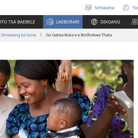
Setswana
Ts
Tlhopha
(e
puo
bu
UTO TSA BAEBELE
LAEBORARI
DIKGANG
ts
e
 Dirisiwang ka Gone
Go Gatisa Buka e e Botlhokwa Thata
n