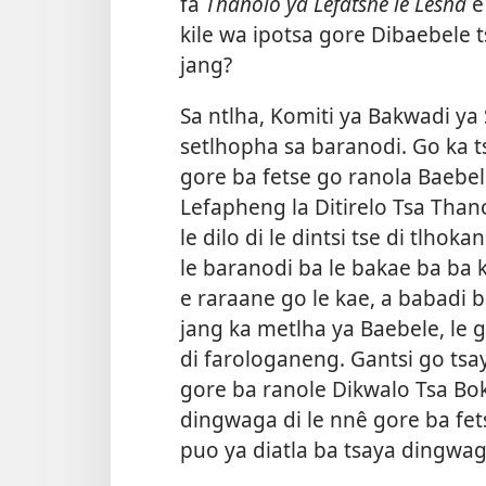
fa
Thanolo ya Lefatshe le Lesha
e
kile wa ipotsa gore Dibaebele t
jang?
Sa ntlha, Komiti ya Bakwadi ya
setlhopha sa baranodi. Go ka t
gore ba fetse go ranola Baebel
Lefapheng la Ditirelo Tsa Than
le dilo di le dintsi tse di tlhok
le baranodi ba le bakae ba ba 
e raraane go le kae, a babadi 
jang ka metlha ya Baebele, le
di farologaneng. Gantsi go tsa
gore ba ranole Dikwalo Tsa Bok
dingwaga di le nnê gore ba fe
puo ya diatla ba tsaya dingwaga