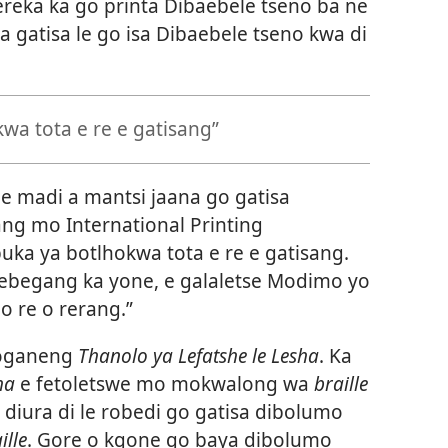
eka ka go printa Dibaebele tseno ba ne
ba gatisa le go isa Dibaebele tseno kwa di
wa tota e re e gatisang”
 le madi a mantsi jaana go gatisa
ang mo International Printing
uka ya botlhokwa tota e re e gatisang.
e lebegang ka yone, e galaletse Modimo yo
o re o rerang.”
ologaneng
Thanolo ya Lefatshe le Lesha
. Ka
ha
e fetoletswe mo mokwalong wa
braille
 diura di le robedi go gatisa dibolumo
ille
. Gore o kgone go baya dibolumo