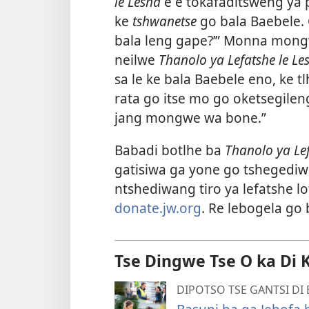
le Lesha
e e tokafaditsweng ya p
ke
tshwanetse
go bala Baebele. 
bala leng gape?’” Monna mongw
neilwe
Thanolo ya Lefatshe le Le
sa le ke bala Baebele eno, ke 
rata go itse mo go oketsegilen
jang mongwe wa bone.”
Babadi botlhe ba
Thanolo ya Lef
gatisiwa ga yone go tshegediw
ntshediwang tiro ya lefatshe lo
donate.jw.org
. Re lebogela go
Tse Dingwe Tse O ka Di 
DIPOTSO TSE GANTSI D