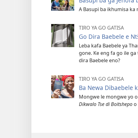
Basupi ba ga Jehofa 
A Basupi ba ikhumisa ka
TIRO YA GO GATISA
Go Dira Baebele e N
Leba kafa Baebele ya Tha
gone. Ke eng fa go ile g
dira Baebele eno?
TIRO YA GO GATISA
Ba Newa Dibaebele k
Mongwe le mongwe yo o 
Dikwalo Tse di Boitshepo
o 