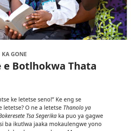
G KA GONE
e e Botlhokwa Thata
ntse ke letetse seno!” Ke eng se
letetse? O ne a letetse
Thanolo ya
Bokeresete Tsa Segerika
ka puo ya gagwe
ntsi ba ikutlwa jaaka mokaulengwe yono