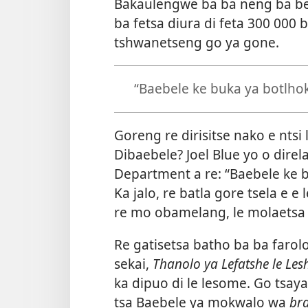
Bakaulengwe ba ba neng ba ber
ba fetsa diura di feta 300 000 
tshwanetseng go ya gone.
“Baebele ke buka ya botlhok
Goreng re dirisitse nako e ntsi
Dibaebele? Joel Blue yo o direl
Department a re: “Baebele ke b
Ka jalo, re batla gore tsela e 
re mo obamelang, le molaetsa 
Re gatisetsa batho ba ba far
sekai,
Thanolo ya Lefatshe le Les
ka dipuo di le lesome. Go tsaya
tsa Baebele ya mokwalo wa
bra