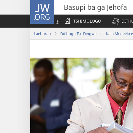
JW.ORG
Basupi ba ga Jehofa
TSHIMOLOGO
DITH
Laeborari
Ditlhogo Tse Dingwe
Kafa Meneelo e