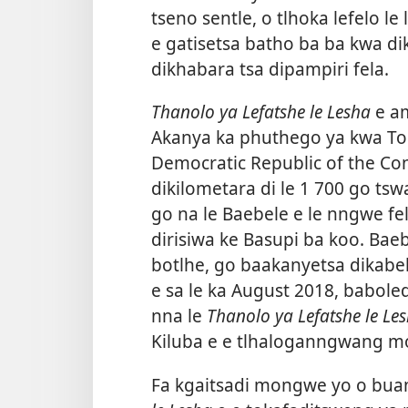
tseno sentle, o tlhoka lefelo le
e gatisetsa batho ba ba kwa dik
dikhabara tsa dipampiri fela.
Thanolo ya Lefatshe le Lesha
e am
Akanya ka phuthego ya kwa To
Democratic Republic of the C
dikilometara di le 1 700 go t
go na le Baebele e le nngwe fel
dirisiwa ke Basupi ba koo. Bae
botlhe, go baakanyetsa dikabe
e sa le ka August 2018, babol
nna le
Thanolo ya Lefatshe le Le
Kiluba e e tlhaloganngwang mo
Fa kgaitsadi mongwe yo o bua