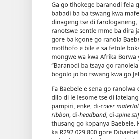
Ga go tlhokege baranodi fela 
babadi ba ba tswang kwa mafel
dinageng tse di farologaneng, 
ranotswe sentle mme ba dira j
gore ba kgone go ranola Baebe
motlhofo e bile e sa fetole 
mongwe wa kwa Afrika Borwa yo
“Baranodi ba tsaya go ranolela
bogolo jo bo tswang kwa go Je
Fa Baebele e sena go ranolwa 
dilo di le lesome tse di latela
pampiri, enke, di-
cover material
ribbon
, di-
headband
, di-
spine sti
thusang go kopanya Baebele. K
ka R292 029 800 gore Dibaebel