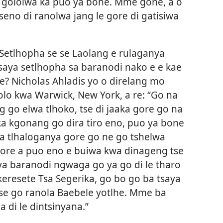
 gololwa ka puo ya bone. Mme gone, a o
seno di ranolwa jang le gore di gatisiwa
 Setlhopha se se Laolang e rulaganya
saya setlhopha sa baranodi nako e e kae
e? Nicholas Ahladis yo o direlang mo
olo kwa Warwick, New York, a re: “Go na
ang go elwa tlhoko, tse di jaaka gore go na
ka kgonang go dira tiro eno, puo ya bone
ba tlhaloganya gore go ne go tshelwa
 gore a puo eno e buiwa kwa dinageng tse
ya baranodi ngwaga go ya go di le tharo
eresete Tsa Segerika, go bo go ba tsaya
tse go ranola Baebele yotlhe. Mme ba
 di le dintsinyana.”