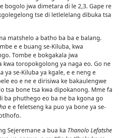
 le bogolo jwa dimetara di le 2,3. Gape re
golegelong tse di letlelelang dibuka tsa
a matshelo a batho ba ba e balang.
mbe e e buang se-Kiluba, kwa
ongo. Tombe e bokgakala jwa
swa kwa toropokgolong ya naga eo. Go ne
a ya se-Kiluba ya kgale, e e neng e
bele eo e ne e dirisiwa ke bakaulengwe
lo tsa bone tsa kwa dipokanong. Mme fa
edi ba phuthego eo ba ne ba kgona go
sha
e e feletseng ka puo ya bone ya se-
tlhofo.
ng Sejeremane a bua ka
Thanolo Lefatshe