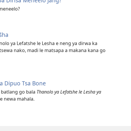
ba Dirisa Meneelo Jang?
 meneelo?
tšha
nolo ya Lefatshe le Lesha e neng ya dirwa ka
a tsewa nako, madi le matsapa a makana kana go
a Dipuo Tsa Bone
batlang go bala
Thanolo ya Lefatshe le Lesha ya
e newa mahala.