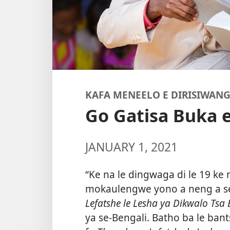
KAFA MENEELO E DIRISIWAN
Go Gatisa Buka 
JANUARY 1, 2021
“Ke na le dingwaga di le 19 ke 
mokaulengwe yono a neng a se 
Lefatshe le Lesha ya Dikwalo Tsa 
ya se-Bengali. Batho ba le ba