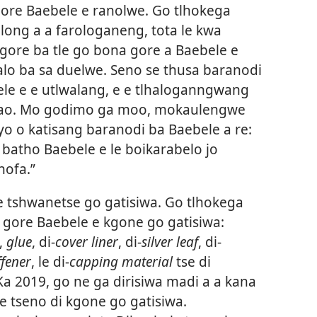
gore Baebele e ranolwe. Go tlhokega
ong a a farologaneng, tota le kwa
gore ba tle go bona gore a Baebele e
alo ba sa duelwe. Seno se thusa baranodi
le e e utlwalang, e e tlhaloganngwang
bokao. Mo godimo ga moo, mokaulengwe
 o katisang baranodi ba Baebele a re:
 batho Baebele e le boikarabelo jo
hofa.”
e tshwanetse go gatisiwa. Go tlhokega
ng gore Baebele e kgone go gatisiwa:
,
glue
, di-
cover liner
, di-
silver leaf
, di-
ffener
, le di-
capping material
tse di
a 2019, go ne ga dirisiwa madi a a kana
e tseno di kgone go gatisiwa.