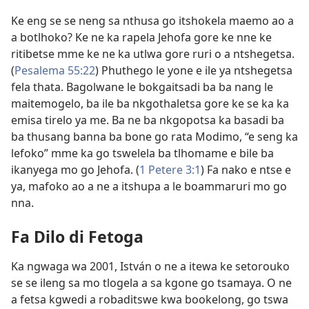
Ke eng se se neng sa nthusa go itshokela maemo ao a
a botlhoko? Ke ne ka rapela Jehofa gore ke nne ke
ritibetse mme ke ne ka utlwa gore ruri o a ntshegetsa.
(
Pesalema 55:22
) Phuthego le yone e ile ya ntshegetsa
fela thata. Bagolwane le bokgaitsadi ba ba nang le
maitemogelo, ba ile ba nkgothaletsa gore ke se ka ka
emisa tirelo ya me. Ba ne ba nkgopotsa ka basadi ba
ba thusang banna ba bone go rata Modimo, “e seng ka
lefoko” mme ka go tswelela ba tlhomame e bile ba
ikanyega mo go Jehofa. (
1 Petere 3:1
) Fa nako e ntse e
ya, mafoko ao a ne a itshupa a le boammaruri mo go
nna.
Fa Dilo di Fetoga
Ka ngwaga wa 2001, István o ne a itewa ke setorouko
se se ileng sa mo tlogela a sa kgone go tsamaya. O ne
a fetsa kgwedi a robaditswe kwa bookelong, go tswa