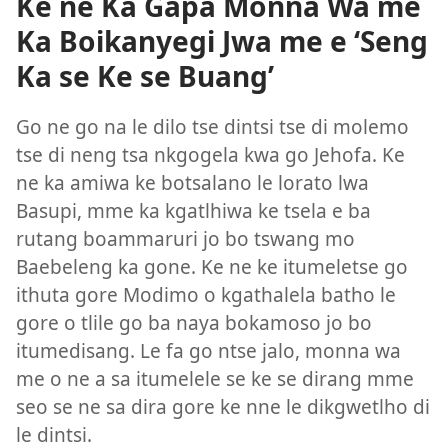
Ke ne Ka Gapa Monna Wa me
Ka Boikanyegi Jwa me e ‘Seng
Ka se Ke se Buang’
Go ne go na le dilo tse dintsi tse di molemo
tse di neng tsa nkgogela kwa go Jehofa. Ke
ne ka amiwa ke botsalano le lorato lwa
Basupi, mme ka kgatlhiwa ke tsela e ba
rutang boammaruri jo bo tswang mo
Baebeleng ka gone. Ke ne ke itumeletse go
ithuta gore Modimo o kgathalela batho le
gore o tlile go ba naya bokamoso jo bo
itumedisang. Le fa go ntse jalo, monna wa
me o ne a sa itumelele se ke se dirang mme
seo se ne sa dira gore ke nne le dikgwetlho di
le dintsi.