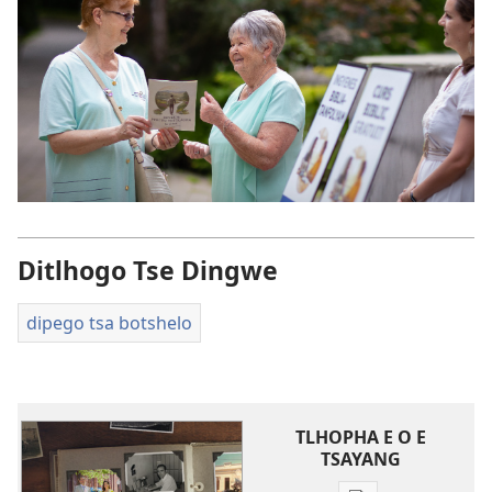
Ditlhogo Tse Dingwe
dipego tsa botshelo
TLHOPHA E O E
TSAYANG