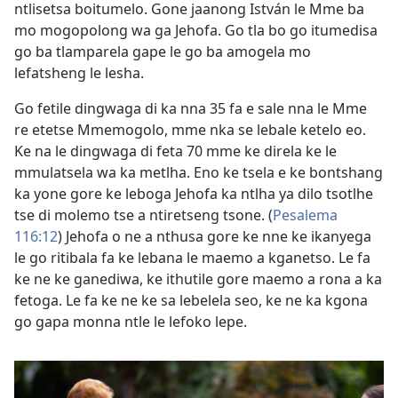
ntlisetsa boitumelo. Gone jaanong István le Mme ba
mo mogopolong wa ga Jehofa. Go tla bo go itumedisa
go ba tlamparela gape le go ba amogela mo
lefatsheng le lesha.
Go fetile dingwaga di ka nna 35 fa e sale nna le Mme
re etetse Mmemogolo, mme nka se lebale ketelo eo.
Ke na le dingwaga di feta 70 mme ke direla ke le
mmulatsela wa ka metlha. Eno ke tsela e ke bontshang
ka yone gore ke leboga Jehofa ka ntlha ya dilo tsotlhe
tse di molemo tse a ntiretseng tsone. (
Pesalema
116:12
) Jehofa o ne a nthusa gore ke nne ke ikanyega
le go ritibala fa ke lebana le maemo a kganetso. Le fa
ke ne ke ganediwa, ke ithutile gore maemo a rona a ka
fetoga. Le fa ke ne ke sa lebelela seo, ke ne ka kgona
go gapa monna ntle le lefoko lepe.