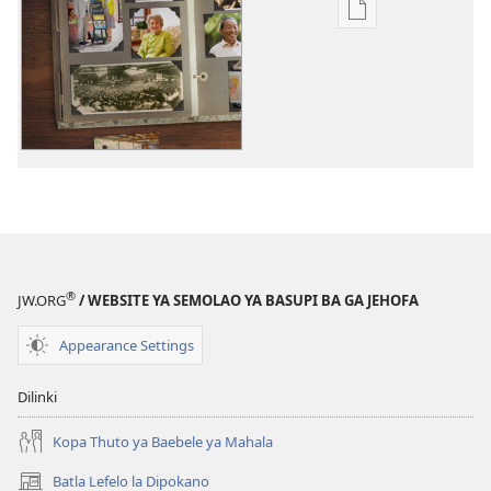
Ditsela
tsa
go
itseela
dikgatiso
tsa
ileketeroniki
Dipego
Tsa
Botshelo
Tsa
®
JW.ORG
/ WEBSITE YA SEMOLAO YA BASUPI BA GA JEHOFA
Basupi
ba
Appearance Settings
ga
Jehofa
Dilinki
Kopa Thuto ya Baebele ya Mahala
Batla Lefelo la Dipokano
(e