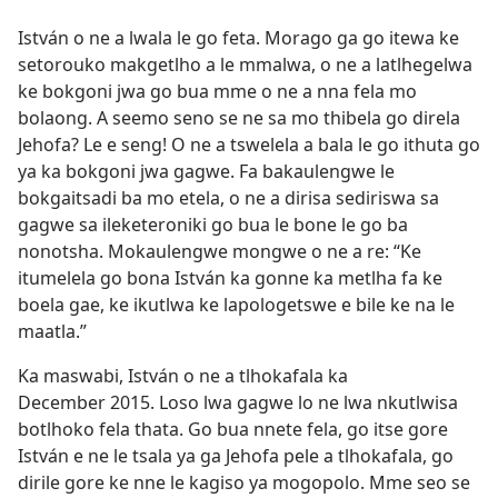
István o ne a lwala le go feta. Morago ga go itewa ke
setorouko makgetlho a le mmalwa, o ne a latlhegelwa
ke bokgoni jwa go bua mme o ne a nna fela mo
bolaong. A seemo seno se ne sa mo thibela go direla
Jehofa? Le e seng! O ne a tswelela a bala le go ithuta go
ya ka bokgoni jwa gagwe. Fa bakaulengwe le
bokgaitsadi ba mo etela, o ne a dirisa sediriswa sa
gagwe sa ileketeroniki go bua le bone le go ba
nonotsha. Mokaulengwe mongwe o ne a re: “Ke
itumelela go bona István ka gonne ka metlha fa ke
boela gae, ke ikutlwa ke lapologetswe e bile ke na le
maatla.”
Ka maswabi, István o ne a tlhokafala ka
December 2015. Loso lwa gagwe lo ne lwa nkutlwisa
botlhoko fela thata. Go bua nnete fela, go itse gore
István e ne le tsala ya ga Jehofa pele a tlhokafala, go
dirile gore ke nne le kagiso ya mogopolo. Mme seo se