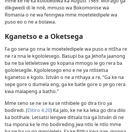
mme ke ne ka kolobediwa ka August 1989. Morago ga
dikgwedi di le nnê, mmuso wa Bokomonise wa
Romania o ne wa fenngwa mme moeteledipele wa
puso eo o ne a bolawa.
Kganetso e a Oketsega
Fa go sena go nna le moeteledipele wa puso e ntšha re
ne ra nna le kgololesego. Basupi ba ga Jehofa jaanong
ba ne ba letleletswe go kopana mmogo le go rera ba
gololesegile. Kgololesego eno e ne ya ntlisetsa
kganetso e kgolo. István o ne a nthaya a re, “Ga ke na
sepe gore o dumela eng, ga ke batle gore o ye go rera
kwa malapeng a batho.”
Mme seno se ne se ka se nthibele go dira tiro ya
bodiredi. (
Ditiro 4:20
) Ka jalo, ke ne ka leka go dira dilo
ka botlhale. Letsatsi lengwe ditsala tsa ga István di ne
tsa mpona ke le mo bodireding jwa ntlo le ntlo mme
ba ne ba ya go mmolelela. Fa ke fitlha kwa gae, monna