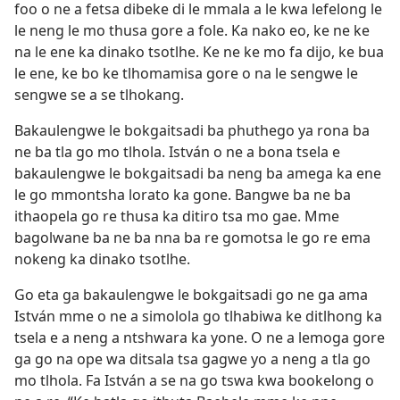
foo o ne a fetsa dibeke di le mmala a le kwa lefelong le
le neng le mo thusa gore a fole. Ka nako eo, ke ne ke
na le ene ka dinako tsotlhe. Ke ne ke mo fa dijo, ke bua
le ene, ke bo ke tlhomamisa gore o na le sengwe le
sengwe se a se tlhokang.
Bakaulengwe le bokgaitsadi ba phuthego ya rona ba
ne ba tla go mo tlhola. István o ne a bona tsela e
bakaulengwe le bokgaitsadi ba neng ba amega ka ene
le go mmontsha lorato ka gone. Bangwe ba ne ba
ithaopela go re thusa ka ditiro tsa mo gae. Mme
bagolwane ba ne ba nna ba re gomotsa le go re ema
nokeng ka dinako tsotlhe.
Go eta ga bakaulengwe le bokgaitsadi go ne ga ama
István mme o ne a simolola go tlhabiwa ke ditlhong ka
tsela e a neng a ntshwara ka yone. O ne a lemoga gore
ga go na ope wa ditsala tsa gagwe yo a neng a tla go
mo tlhola. Fa István a se na go tswa kwa bookelong o