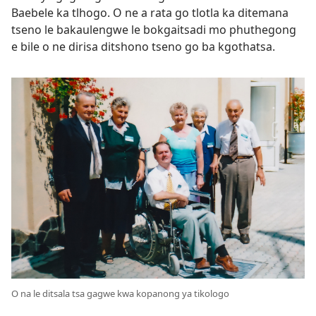
Baebele ka tlhogo. O ne a rata go tlotla ka ditemana
tseno le bakaulengwe le bokgaitsadi mo phuthegong
e bile o ne dirisa ditshono tseno go ba kgothatsa.
O na le ditsala tsa gagwe kwa kopanong ya tikologo