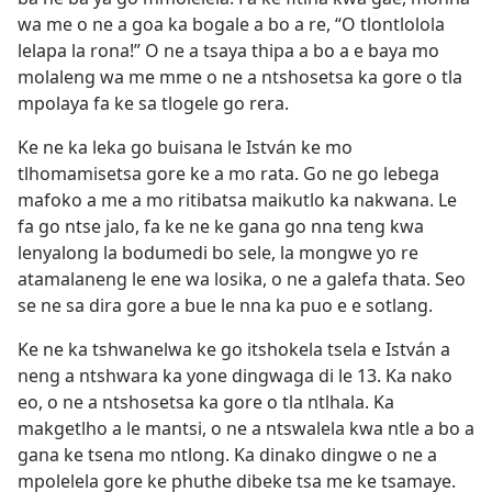
wa me o ne a goa ka bogale a bo a re, “O tlontlolola
lelapa la rona!” O ne a tsaya thipa a bo a e baya mo
molaleng wa me mme o ne a ntshosetsa ka gore o tla
mpolaya fa ke sa tlogele go rera.
Ke ne ka leka go buisana le István ke mo
tlhomamisetsa gore ke a mo rata. Go ne go lebega
mafoko a me a mo ritibatsa maikutlo ka nakwana. Le
fa go ntse jalo, fa ke ne ke gana go nna teng kwa
lenyalong la bodumedi bo sele, la mongwe yo re
atamalaneng le ene wa losika, o ne a galefa thata. Seo
se ne sa dira gore a bue le nna ka puo e e sotlang.
Ke ne ka tshwanelwa ke go itshokela tsela e István a
neng a ntshwara ka yone dingwaga di le 13. Ka nako
eo, o ne a ntshosetsa ka gore o tla ntlhala. Ka
makgetlho a le mantsi, o ne a ntswalela kwa ntle a bo a
gana ke tsena mo ntlong. Ka dinako dingwe o ne a
mpolelela gore ke phuthe dibeke tsa me ke tsamaye.