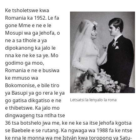
Ke tsholetswe kwa
Romania ka 1952. Le fa
gone Mme e ne e le
Mosupi wa ga Jehofa, o
ne a sa tlhole a ya
dipokanong ka jalo le
nna ke ne ke sa ye. Mo
godimo ga moo,
Romania e ne e busiwa
ke mmuso wa
Bokomonise, e bile tiro
ya Basupi ya go rera le ya
go gatisa dikgatiso e ne
Letsatsi la lenyalo la rona
e thibetswe. Ka jalo mo
dingwageng tsa ntlha tse
36 tsa botshelo jwa me, ke ne ke sa itse Jehofa kgotsa
se Baebele e se rutang. Ka ngwaga wa 1988 fa ke ntse
ke nna le monna wa me István kwa toropong ya Satu-