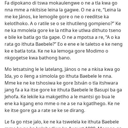
Fa dipokano di tswa mokaulengwe o ne a tla kwa go
nna mme a nkitsise leina la gagwe. O ne a re, “Leina la
me ke János, ke lemogile gore o ne o reeditse ka
kelotlhoko. A o ratile se o se ithutileng gompieno?” Ke
ne ka mmolela gore ke la ntlha ke utlwa dithuto tseno
e bile ke batla go tla gape. O ne a mpotsa a re, “A o ka
rata go ithuta Baebele?” Eo e ene e le taletso e ke neng
ke e batla tota. Ke ne ka lemoga gore Modimo o
nkgogetse kwa bathong bano.
Mo letsatsing le le latelang, János o ne a nkisa kwa go
Ida, yo o ileng a simolola go ithuta Baebele le nna.
Mme ke ne ke tshosiwa ke gore István o tla itshwara
jang fa a ka itse gore ke ithuta Baebele le Basupi ba ga
Jehofa. Ke lekile ka makgetlho a le mantsi go bua le
ene ka kgang eno mme o ne a se na kgatlhego. Ke ne
ke itse gore ga a rate se ke se dirang.
Le fa go ntse jalo, ke ne ka tswelela ke ithuta Baebele