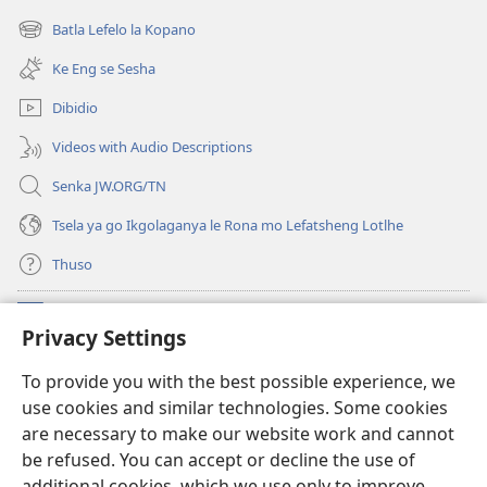
bula
Batla Lefelo la Kopano
(e
tsebe
bula
e
Ke Eng se Sesha
tsebe
nngwe)
e
Dibidio
nngwe)
Videos with Audio Descriptions
Senka JW.ORG/TN
Tsela ya go Ikgolaganya le Rona mo Lefatsheng Lotlhe
Thuso
Meneelo
(e
Privacy Settings
bula
tsebe
LAEBORARI YA MO INTERNET
To provide you with the best possible experience, we
(e
e
use cookies and similar technologies. Some cookies
bula
nngwe)
®
JW Hub
tsebe
are necessary to make our website work and cannot
(e
e
be refused. You can accept or decline the use of
bula
nngwe)
App
ya
JW Library
tsebe
additional cookies, which we use only to improve