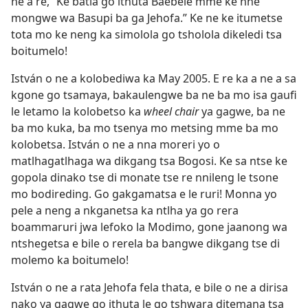
ne a re, “Ke batla go ithuta Baebele mme ke nne
mongwe wa Basupi ba ga Jehofa.” Ke ne ke itumetse
tota mo ke neng ka simolola go tsholola dikeledi tsa
boitumelo!
István o ne a kolobediwa ka May 2005. E re ka a ne a sa
kgone go tsamaya, bakaulengwe ba ne ba mo isa gaufi
le letamo la kolobetso ka
wheel chair
ya gagwe, ba ne
ba mo kuka, ba mo tsenya mo metsing mme ba mo
kolobetsa. István o ne a nna moreri yo o
matlhagatlhaga wa dikgang tsa Bogosi. Ke sa ntse ke
gopola dinako tse di monate tse re nnileng le tsone
mo bodireding. Go gakgamatsa e le ruri! Monna yo
pele a neng a nkganetsa ka ntlha ya go rera
boammaruri jwa lefoko la Modimo, gone jaanong wa
ntshegetsa e bile o rerela ba bangwe dikgang tse di
molemo ka boitumelo!
István o ne a rata Jehofa fela thata, e bile o ne a dirisa
nako ya gagwe go ithuta le go tshwara ditemana tsa