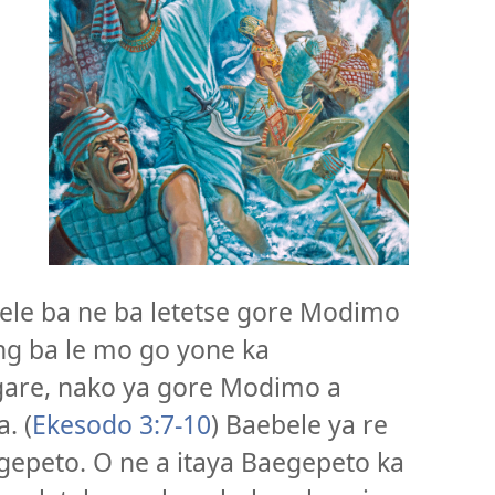
aele ba ne ba letetse gore Modimo
eng ba le mo go yone ka
are, nako ya gore Modimo a
. (
Ekesodo 3:7-10
) Baebele ya re
gepeto. O ne a itaya Baegepeto ka