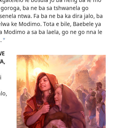
e goroga, ba ne ba sa tshwanela go
enela ntwa. Fa ba ne ba ka dira jalo, ba
lwa ke Modimo. Tota e bile, Baebele ya
wa Modimo a sa ba laela, go ne go nna le
.
*
WE
A,
i
alo,