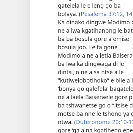
gatelela le e leng go ba
bolaya. (
Pesalema 37:12,
14
Ka dinako dingwe Modimo 
ne a lwa kgatlhanong le ba
ba ba bosula gore a emise
bosula joo. Le fa gone
Modimo a ne a letla Baisera
ba lwa ka dingwaga di le
dintsi, o ne a sa ntse a le
“kutlwelobotlhoko” e bile a 
‘bonya go galefela’ bagatele
ne a laela Baiseraele gore
ba tshwanetse go o “itsise d
motse ba nne le tshono ya go
ntwa. (
Duteronome 20:10-1
gore ‘ga a na kgatlhego epe