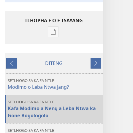
TLHOPHA E O E TSAYANG
Ditsela
tsa
go
itseela
DITENG
dikgatiso
E
E
tsa
e
e
ileketeroniki
fetileng
latelang
SETLHOGO SA KA FA NTLE
TORA
Modimo o Leba Ntwa Jang?
YA
TEBELO
SETLHOGO SA KA FA NTLE
Modimo
Kafa Modimo a Neng a Leba Ntwa ka
o
Gone Bogologolo
Leba
Ntwa
SETLHOGO SA KA FA NTLE