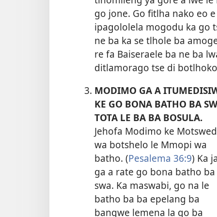
go jone. Go fitlha nako eo 
ipagololela mogodu ka go ts
ne ba ka se tlhole ba amoge
re fa Baiseraele ba ne ba l
ditlamorago tse di botlhoko
MODIMO GA A ITUMEDISI
KE GO BONA BATHO BA SW
TOTA LE BA BA BOSULA.
Jehofa Modimo ke Motswed
wa botshelo le Mmopi wa
batho. (
Pesalema 36:9
) Ka j
ga a rate go bona batho ba
swa. Ka maswabi, go na le
batho ba ba epelang ba
bangwe lemena la go ba