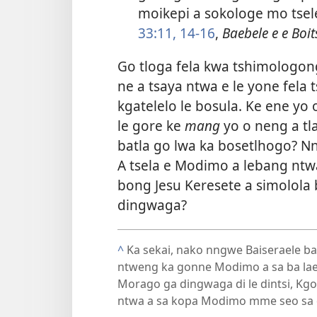
moikepi a sokologe mo tse
33:11,
14-16
,
Baebele e e Boi
Go tloga fela kwa tshimologo
ne a tsaya ntwa e le yone fela 
kgatelelo le bosula. Ke ene yo 
le gore ke
mang
yo o neng a tl
batla go lwa ka bosetlhogo? Nny
A tsela e Modimo a lebang ntw
bong Jesu Keresete a simolola 
dingwaga?
^
Ka sekai, nako nngwe Baiseraele 
ntweng ka gonne Modimo a sa ba laela
Morago ga dingwaga di le dintsi, Kgos
ntwa a sa kopa Modimo mme seo sa 