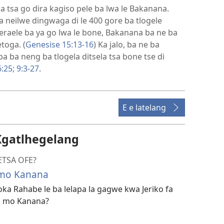
ela tsa go dira kagiso pele ba lwa le Bakanana.
neilwe dingwaga di le 400 gore ba tlogele
iseraele ba ya go lwa le bone, Bakanana ba ne ba
etoga. (
Genesise 15:13-16
) Ka jalo, ba ne ba
ba ba neng ba tlogela ditsela tsa bone tse di
:25;
9:3-27
.
E e latelang
Kgatlhegelang
TSA OFE?
 mo Kanana
oka Rahabe le ba lelapa la gagwe kwa Jeriko fa
na mo Kanana?