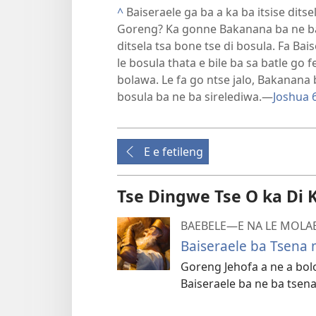
^
Baiseraele ga ba a ka ba itsise dits
Goreng? Ka gonne Bakanana ba ne ba 
ditsela tsa bone tse di bosula. Fa Ba
le bosula thata e bile ba sa batle go f
bolawa. Le fa go ntse jalo, Bakanana 
bosula ba ne ba sirelediwa.—
Joshua 6
E e fetileng
Tse Dingwe Tse O ka Di 
BAEBELE—E NA LE MOLAE
Baiseraele ba Tsena
Goreng Jehofa a ne a bol
Baiseraele ba ne ba tse