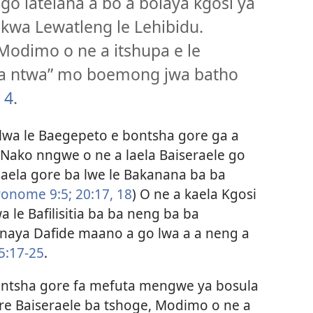
 go latelana a bo a bolaya kgosi ya
kwa Lewatleng le Lehibidu.
 Modimo o ne a itshupa e le
wa ntwa” mo boemong jwa batho
 4
.
lwa le Baegepeto e bontsha gore ga a
 Nako nngwe o ne a laela Baiseraele go
 laela gore ba lwe le Bakanana ba ba
ronome 9:5;
20:17, 18
) O ne a kaela Kgosi
a le Bafilisitia ba ba neng ba ba
 naya Dafide maano a go lwa a a neng a
5:17-25
.
bontsha gore fa mefuta mengwe ya bosula
ore Baiseraele ba tshoge, Modimo o ne a