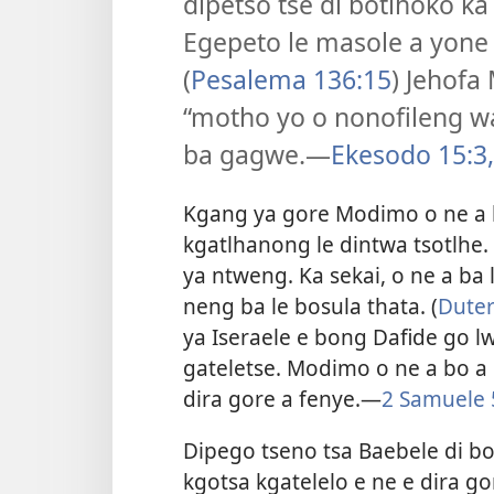
dipetso tse di botlhoko ka
Egepeto le masole a yone 
(
Pesalema 136:15
) Jehofa
“motho yo o nonofileng 
ba gagwe.—
Ekesodo 15:3,
Kgang ya gore Modimo o ne a 
kgatlhanong le dintwa tsotlhe.
ya ntweng. Ka sekai, o ne a ba
neng ba le bosula thata. (
Dute
ya Iseraele e bong Dafide go lw
gateletse. Modimo o ne a bo a
dira gore a fenye.—
2 Samuele 
Dipego tseno tsa Baebele di 
kgotsa kgatelelo e ne e dira g