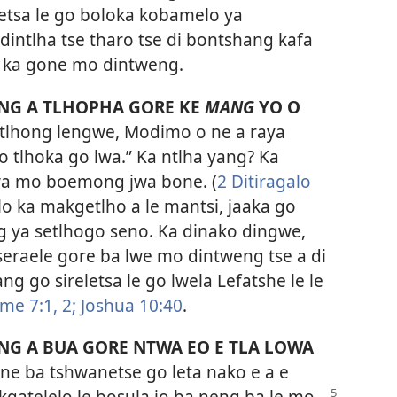
eletsa le go boloka kobamelo ya
intlha tse tharo tse di bontshang kafa
 ka gone mo dintweng.
ENG A TLHOPHA GORE KE
MANG
YO O
tlhong lengwe, Modimo o ne a raya
 lo tlhoka go lwa.” Ka ntlha yang? Ka
wa mo boemong jwa bone. (
2 Ditiragalo
alo ka makgetlho a le mantsi, jaaka go
 ya setlhogo seno. Ka dinako dingwe,
seraele gore ba lwe mo dintweng tse a di
g go sireletsa le go lwela Lefatshe le le
e 7:1, 2;
Joshua 10:40
.
NG A BUA GORE NTWA EO E TLA LOWA
e ba tshwanetse go leta nako e a e
 kgatelelo le bosula jo ba neng ba le mo