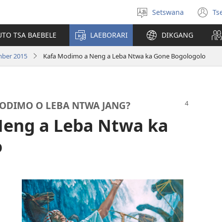
Setswana
Ts
Tlhopha
(e
puo
bu
UTO TSA BAEBELE
LAEBORARI
DIKGANG
ts
e
mber 2015
Kafa Modimo a Neng a Leba Ntwa ka Gone Bogologolo
n
MODIMO O LEBA NTWA JANG?
Neng a Leba Ntwa ka
o