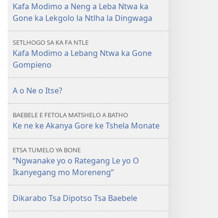
Jang?
Kafa Modimo a Neng a Leba Ntwa ka
Gone ka Lekgolo la Ntlha la Dingwaga
SETLHOGO SA KA FA NTLE
Kafa Modimo a Lebang Ntwa ka Gone
Gompieno
A o Ne o Itse?
BAEBELE E FETOLA MATSHELO A BATHO
Ke ne ke Akanya Gore ke Tshela Monate
ETSA TUMELO YA BONE
“Ngwanake yo o Rategang Le yo O
Ikanyegang mo Moreneng”
Dikarabo Tsa Dipotso Tsa Baebele