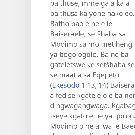
ba thuse, mme ga a ka a
ba thusa ka yone nako eo.
Batho bao e ne e le
Baiseraele, setšhaba sa
Modimo sa mo metlheng
ya bogologolo. Ba ne ba
gateletswe ke setšhaba se
se maatla sa Egepeto.
(
Ekesodo 1:13, 14
) Baiser
a fedise kgatelelo e ba n
dingwagangwaga. Kgabag
tseye kgato e ne ya goroga
Modimo o ne a lwa le Bae