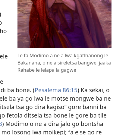
)
o
tho
Le fa Modimo a ne a lwa kgatlhanong le
ele
Bakanana, o ne a sireletsa bangwe, jaaka
Rahabe le lelapa la gagwe
le
di ba bone. (
Pesalema 86:15
) Ka sekai, o
 pele ba ya go lwa le motse mongwe ba ne
itsela tsa go dira kagiso” gore banni ba
 fetola ditsela tsa bone le gore ba tile
3
) Modimo o ne a dira jalo go bontsha
 mo losong lwa moikepi; fa e se go re