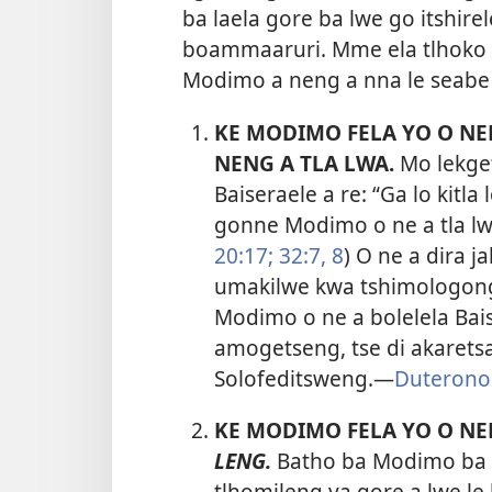
ba laela gore ba lwe go itshir
boammaaruri. Mme ela tlhoko d
Modimo a neng a nna le seabe
KE MODIMO FELA YO O N
NENG A TLA LWA.
Mo lekge
Baiseraele a re: “Ga lo kitla
gonne Modimo o ne a tla l
20:17;
32:7, 8
) O ne a dira j
umakilwe kwa tshimologong
Modimo o ne a bolelela Bai
amogetseng, tse di akaretsan
Solofeditsweng.—
Duteronom
KE MODIMO FELA YO O NE
LENG.
Batho ba Modimo ba n
tlhomileng ya gore a
lwe le