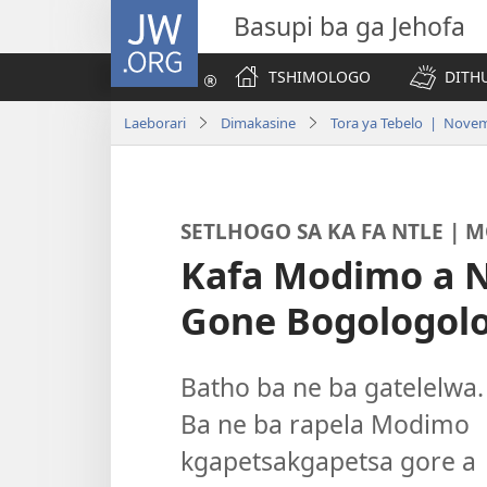
JW.ORG
Basupi ba ga Jehofa
TSHIMOLOGO
DITH
Laeborari
Dimakasine
Tora ya Tebelo | Nove
SETLHOGO SA KA FA NTLE | 
Kafa Modimo a 
Gone Bogologol
Batho ba ne ba gatelelwa.
Ba ne ba rapela Modimo
kgapetsakgapetsa gore a