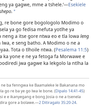
leng ya gagwe, mme a tshele.’—
Esekiele
tshepo.
*
ng, re bone gore bogologolo Modimo o
tsela ya go fedisa mefuta yotlhe ya
o neng a itse gore ntwa eo e tla lowa
leng
a lwa, e seng batho. A Modimo o ne a
aa. Tota o tlhoile ntwa. (
Pesalema 11:5
)
a ka yone e ne ya fetoga fa Morwawe e
bodiredi jwa gagwe ka lekgolo la ntlha la
ba ne ba fenngwa ke Baamaleke le Bakanana mo
 go re ba ye go lwa le bone. (
Dipalo 14:41-45
)
i e e ikanyegang e bong Josia o ne a tsenela
dira gore a bolawe.—
2 Ditiragalo 35:20-24
.