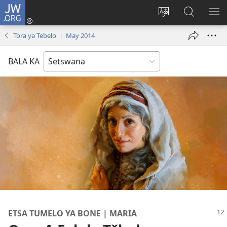
JW.ORG
Tsena
(e
Fetola
Senka
BO
bula
puo
JW.ORG/T
ME
Tora ya Tebelo | May 2014
tsebe
ya
e
saete
BALA KA
nngwe)
ETSA TUMELO YA BONE | MARIA