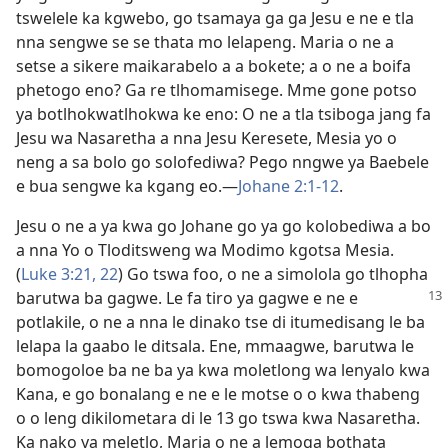
tswelele ka kgwebo, go tsamaya ga ga Jesu e ne e tla
nna sengwe se se thata mo lelapeng. Maria o ne a
setse a sikere maikarabelo a a bokete; a o ne a boifa
phetogo eno? Ga re tlhomamisege. Mme gone potso
ya botlhokwatlhokwa ke eno: O ne a tla tsiboga jang fa
Jesu wa Nasaretha a nna Jesu Keresete, Mesia yo o
neng a sa bolo go solofediwa? Pego nngwe ya Baebele
e bua sengwe ka kgang eo.—
Johane 2:1-12
.
Jesu o ne a ya kwa go Johane go ya go kolobediwa a bo
a nna Yo o Tloditsweng wa Modimo kgotsa Mesia.
(
Luke 3:21, 22
) Go tswa foo, o ne a simolola go tlhopha
barutwa ba gagwe. Le fa tiro ya gagwe e ne e
potlakile, o ne a nna le dinako tse di itumedisang le ba
lelapa la gaabo le ditsala. Ene, mmaagwe, barutwa le
bomogoloe ba ne ba ya kwa moletlong wa lenyalo kwa
Kana, e go bonalang e ne e le motse o o kwa thabeng
o o leng dikilometara di le 13 go tswa kwa Nasaretha.
Ka nako ya meletlo, Maria o ne a lemoga bothata