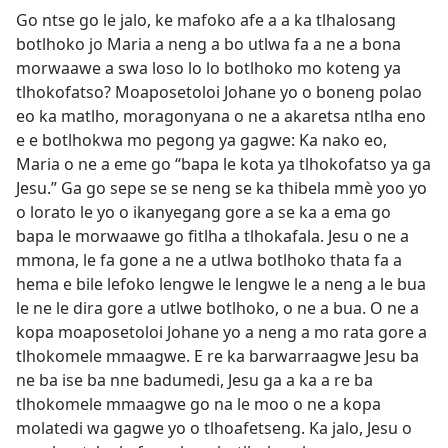
Go ntse go le jalo, ke mafoko afe a a ka tlhalosang
botlhoko jo Maria a neng a bo utlwa fa a ne a bona
morwaawe a swa loso lo lo botlhoko mo koteng ya
tlhokofatso? Moaposetoloi Johane yo o boneng polao
eo ka matlho, moragonyana o ne a akaretsa ntlha eno
e e botlhokwa mo pegong ya gagwe: Ka nako eo,
Maria o ne a eme go “bapa le kota ya tlhokofatso ya ga
Jesu.” Ga go sepe se se neng se ka thibela mmè yoo yo
o lorato le yo o ikanyegang gore a se ka a ema go
bapa le morwaawe go fitlha a tlhokafala. Jesu o ne a
mmona, le fa gone a ne a utlwa botlhoko thata fa a
hema e bile lefoko lengwe le lengwe le a neng a le bua
le ne le dira gore a utlwe botlhoko, o ne a bua. O ne a
kopa moaposetoloi Johane yo a neng a mo rata gore a
tlhokomele mmaagwe. E re ka barwarraagwe Jesu ba
ne ba ise ba nne badumedi, Jesu ga a ka a re ba
tlhokomele mmaagwe go na le moo o ne a kopa
molatedi wa gagwe yo o tlhoafetseng. Ka jalo, Jesu o