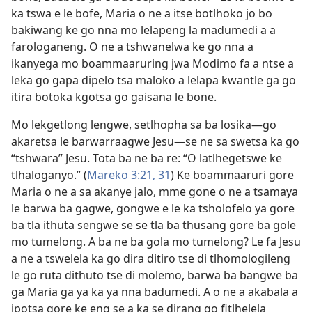
ka tswa e le bofe, Maria o ne a itse botlhoko jo bo
bakiwang ke go nna mo lelapeng la madumedi a a
farologaneng. O ne a tshwanelwa ke go nna a
ikanyega mo boammaaruring jwa Modimo fa a ntse a
leka go gapa dipelo tsa maloko a lelapa kwantle ga go
itira botoka kgotsa go gaisana le bone.
Mo lekgetlong lengwe, setlhopha sa ba losika—go
akaretsa le barwarraagwe Jesu—se ne sa swetsa ka go
“tshwara” Jesu. Tota ba ne ba re: “O latlhegetswe ke
tlhaloganyo.” (
Mareko 3:21,
31
) Ke boammaaruri gore
Maria o ne a sa akanye jalo, mme gone o ne a tsamaya
le barwa ba gagwe, gongwe e le ka tsholofelo ya gore
ba tla ithuta sengwe se se tla ba thusang gore ba gole
mo tumelong. A ba ne ba gola mo tumelong? Le fa Jesu
a ne a tswelela ka go dira ditiro tse di tlhomologileng
le go ruta dithuto tse di molemo, barwa ba bangwe ba
ga Maria ga ya ka ya nna badumedi. A o ne a akabala a
ipotsa gore ke eng se a ka se dirang go fitlhelela