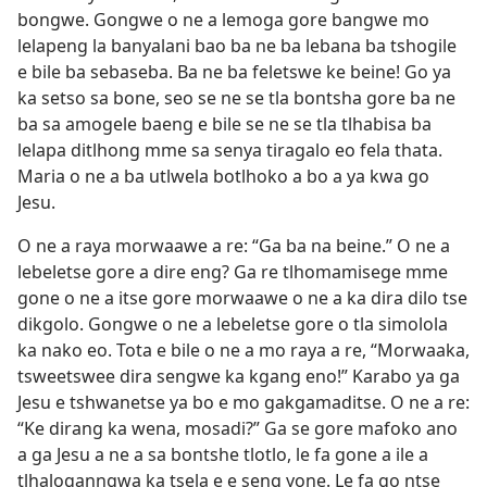
bongwe. Gongwe o ne a lemoga gore bangwe mo
lelapeng la banyalani bao ba ne ba lebana ba tshogile
e bile ba sebaseba. Ba ne ba feletswe ke beine! Go ya
ka setso sa bone, seo se ne se tla bontsha gore ba ne
ba sa amogele baeng e bile se ne se tla tlhabisa ba
lelapa ditlhong mme sa senya tiragalo eo fela thata.
Maria o ne a ba utlwela botlhoko a bo a ya kwa go
Jesu.
O ne a raya morwaawe a re: “Ga ba na beine.” O ne a
lebeletse gore a dire eng? Ga re tlhomamisege mme
gone o ne a itse gore morwaawe o ne a ka dira dilo tse
dikgolo. Gongwe o ne a lebeletse gore o tla simolola
ka nako eo. Tota e bile o ne a mo raya a re, “Morwaaka,
tsweetswee dira sengwe ka kgang eno!” Karabo ya ga
Jesu e tshwanetse ya bo e mo gakgamaditse. O ne a re:
“Ke dirang ka wena, mosadi?” Ga se gore mafoko ano
a ga Jesu a ne a sa bontshe tlotlo, le fa gone a ile a
tlhaloganngwa ka tsela e e seng yone. Le fa go ntse