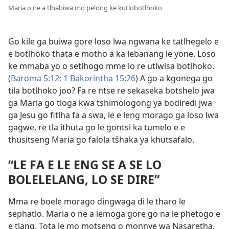
Maria o ne a tlhabiwa mo pelong ke kutlobotlhoko
Go kile ga buiwa gore loso lwa ngwana ke tatlhegelo e
e botlhoko thata e motho a ka lebanang le yone. Loso
ke mmaba yo o setlhogo mme lo re utlwisa botlhoko.
(
Baroma 5:12;
1 Bakorintha 15:26
) A go a kgonega go
tila botlhoko joo? Fa re ntse re sekaseka botshelo jwa
ga Maria go tloga kwa tshimologong ya bodiredi jwa
ga Jesu go fitlha fa a swa, le e leng morago ga loso lwa
gagwe, re tla ithuta go le gontsi ka tumelo e e
thusitseng Maria go falola tšhaka ya khutsafalo.
“LE FA E LE ENG SE A SE LO
BOLELELANG, LO SE DIRE”
Mma re boele morago dingwaga di le tharo le
sephatlo. Maria o ne a lemoga gore go na le phetogo e
e tlang. Tota le mo motseng o monnye wa Nasaretha,