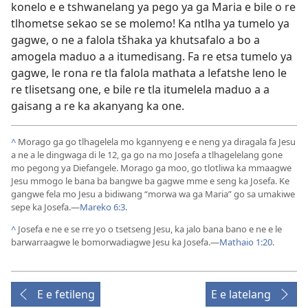
konelo e e tshwanelang ya pego ya ga Maria e bile o re
tlhometse sekao se se molemo! Ka ntlha ya tumelo ya
gagwe, o ne a falola tšhaka ya khutsafalo a bo a
amogela maduo a a itumedisang. Fa re etsa tumelo ya
gagwe, le rona re tla falola mathata a lefatshe leno le
re tlisetsang one, e bile re tla itumelela maduo a a
gaisang a re ka akanyang ka one.
^
Morago ga go tlhagelela mo kgannyeng e e neng ya diragala fa Jesu
a ne a le dingwaga di le 12, ga go na mo Josefa a tlhagelelang gone
mo pegong ya Diefangele. Morago ga moo, go tlotliwa ka mmaagwe
Jesu mmogo le bana ba bangwe ba gagwe mme e seng ka Josefa. Ke
gangwe fela mo Jesu a bidiwang “morwa wa ga Maria” go sa umakiwe
sepe ka Josefa.—
Mareko 6:3
.
^
Josefa e ne e se rre yo o tsetseng Jesu, ka jalo bana bano e ne e le
barwarraagwe le bomorwadiagwe Jesu ka Josefa.—
Mathaio 1:20
.
E e fetileng
E e latelang