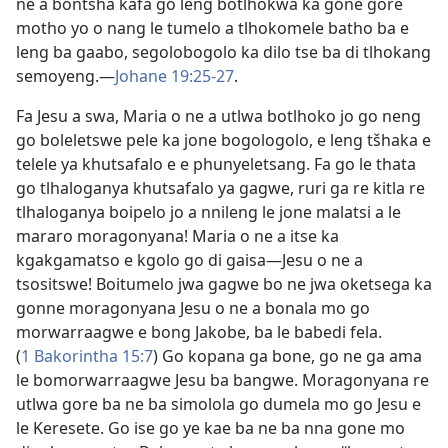
ne a bontsha kafa go leng botlhokwa ka gone gore
motho yo o nang le tumelo a tlhokomele batho ba e
leng ba gaabo, segolobogolo ka dilo tse ba di tlhokang
semoyeng.—
Johane 19:25-27
.
Fa Jesu a swa, Maria o ne a utlwa botlhoko jo go neng
go boleletswe pele ka jone bogologolo, e leng tšhaka e
telele ya khutsafalo e e phunyeletsang. Fa go le thata
go tlhaloganya khutsafalo ya gagwe, ruri ga re kitla re
tlhaloganya boipelo jo a nnileng le jone malatsi a le
mararo moragonyana! Maria o ne a itse ka
kgakgamatso e kgolo go di gaisa—Jesu o ne a
tsositswe! Boitumelo jwa gagwe bo ne jwa oketsega ka
gonne moragonyana Jesu o ne a bonala mo go
morwarraagwe e bong Jakobe, ba le babedi fela.
(
1 Bakorintha 15:7
) Go kopana ga bone, go ne ga ama
le bomorwarraagwe Jesu ba bangwe. Moragonyana re
utlwa gore ba ne ba simolola go dumela mo go Jesu e
le Keresete. Go ise go ye kae ba ne ba nna gone mo