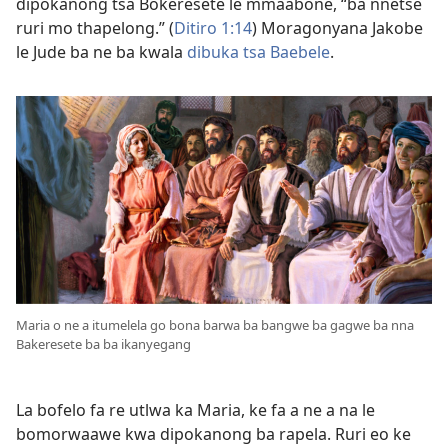
dipokanong tsa Bokeresete le mmaabone, “ba nnetse
ruri mo thapelong.” (
Ditiro 1:14
) Moragonyana Jakobe
le Jude ba ne ba kwala
dibuka tsa Baebele
.
Maria o ne a itumelela go bona barwa ba bangwe ba gagwe ba nna
Bakeresete ba ba ikanyegang
La bofelo fa re utlwa ka Maria, ke fa a ne a na le
bomorwaawe kwa dipokanong ba rapela. Ruri eo ke