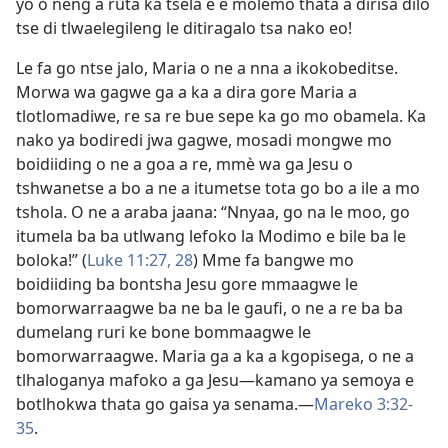
yo o neng a ruta ka tsela e e molemo thata a dirisa dilo
tse di tlwaelegileng le ditiragalo tsa nako eo!
Le fa go ntse jalo, Maria o ne a nna a ikokobeditse.
Morwa wa gagwe ga a ka a dira gore Maria a
tlotlomadiwe, re sa re bue sepe ka go mo obamela. Ka
nako ya bodiredi jwa gagwe, mosadi mongwe mo
boidiiding o ne a goa a re, mmè wa ga Jesu o
tshwanetse a bo a ne a itumetse tota go bo a ile a mo
tshola. O ne a araba jaana: “Nnyaa, go na le moo, go
itumela ba ba utlwang lefoko la Modimo e bile ba le
boloka!” (
Luke 11:27, 28
) Mme fa bangwe mo
boidiiding ba bontsha Jesu gore mmaagwe le
bomorwarraagwe ba ne ba le gaufi, o ne a re ba ba
dumelang ruri ke bone bommaagwe le
bomorwarraagwe. Maria ga a ka a kgopisega, o ne a
tlhaloganya mafoko a ga Jesu—kamano ya semoya e
botlhokwa thata go gaisa ya senama.—
Mareko 3:32-
35
.