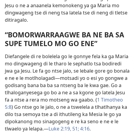
Jesu o ne a anaanela kemonokeng ya ga Maria mo
dingwageng tse di neng tsa latela tse di neng di tletse
ditiragalo.
“BOMORWARRAAGWE BA NE BA SA
SUPE TUMELO MO GO ENE”
Diefangele di re bolelela go le gonnye fela ka ga Maria
mo dingwageng di le tharo le sephatlo tsa bodiredi
jwa ga Jesu. Le fa go ntse jalo, se lebale gore go bonala
e ne e le motlholagadi—motsadi yo o esi yo gongwe a
godisang bana ba ba sa ntseng ba le kwa gae. Go a
tlhaloganyesega go bo a ne a sa kgone go latela Jesu
fa a ntse a rera mo motseng wa gaabo. (
1 Timotheo
5:8
) Go ntse go le jalo, o ne a tswelela a tlhatlhanya ka
dilo tsa semoya tse a di ithutileng ka Mesia le go ya
dipokanong mo sinagogeng e re ka seno e ne e le
tlwaelo ya lelapa.—
Luke 2:19,
51;
4:16
.