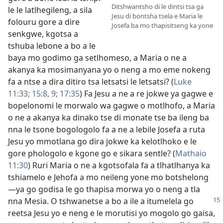
Ditshwantsho di le dintsi tsa ga
le le latlhegileng, a sila
Jesu di bontsha tsela e Maria le
folouru gore a dire
Josefa ba mo thapisitseng ka yone
senkgwe, kgotsa a
tshuba lebone a bo a le
baya mo godimo ga setlhomeso, a Maria o ne a
akanya ka mosimanyana yo o neng a mo eme nokeng
fa a ntse a dira ditiro tsa letsatsi le letsatsi? (
Luke
11:33;
15:8, 9;
17:35
) Fa Jesu a ne a re jokwe ya gagwe e
bopelonomi le morwalo wa gagwe o motlhofo, a Maria
o ne a akanya ka dinako tse di monate tse ba ileng ba
nna le tsone bogologolo fa a ne a lebile Josefa a ruta
Jesu yo mmotlana go dira jokwe ka kelotlhoko e le
gore phologolo e kgone go e sikara sentle? (
Mathaio
11:30
) Ruri Maria o ne a kgotsofala fa a tlhatlhanya ka
tshiamelo e Jehofa a mo neileng yone mo botshelong
—ya go godisa le go thapisa morwa yo o neng a tla
nna Mesia. O tshwanetse
a bo a ile a itumelela go
reetsa Jesu yo e neng e le morutisi yo mogolo go gaisa,