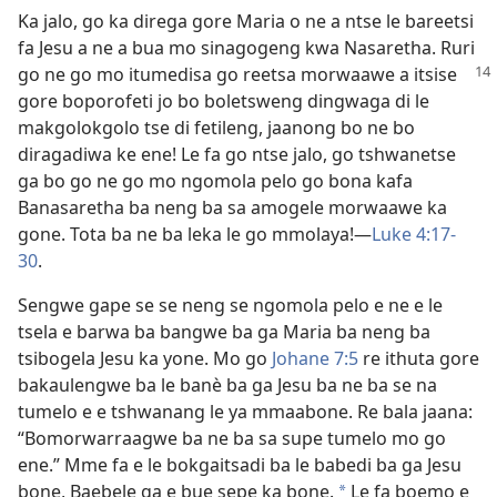
Ka jalo, go ka direga gore Maria o ne a ntse le bareetsi
fa Jesu a ne a bua mo sinagogeng kwa Nasaretha. Ruri
go ne go mo itumedisa go reetsa morwaawe a
itsise
gore boporofeti jo bo boletsweng dingwaga di le
makgolokgolo tse di fetileng, jaanong bo ne bo
diragadiwa ke ene! Le fa go ntse jalo, go tshwanetse
ga bo go ne go mo ngomola pelo go bona kafa
Banasaretha ba neng ba sa amogele morwaawe ka
gone. Tota ba ne ba leka le go mmolaya!—
Luke 4:17-
30
.
Sengwe gape se se neng se ngomola pelo e ne e le
tsela e barwa ba bangwe ba ga Maria ba neng ba
tsibogela Jesu ka yone. Mo go
Johane 7:5
re ithuta gore
bakaulengwe ba le banè ba ga Jesu ba ne ba se na
tumelo e e tshwanang le ya mmaabone. Re bala jaana:
“Bomorwarraagwe ba ne ba sa supe tumelo mo go
ene.” Mme fa e le bokgaitsadi ba le babedi ba ga Jesu
bone, Baebele ga e bue sepe ka bone.
Le fa boemo e
*