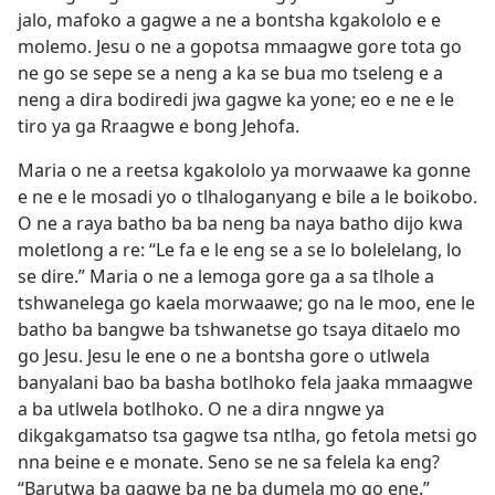
jalo, mafoko a gagwe a ne a bontsha kgakololo e e
molemo. Jesu o ne a gopotsa mmaagwe gore tota go
ne go se sepe se a neng a ka se bua mo tseleng e a
neng a dira bodiredi jwa gagwe ka yone; eo e ne e le
tiro ya ga Rraagwe e bong Jehofa.
Maria o ne a reetsa kgakololo ya morwaawe ka gonne
e ne e le mosadi yo o tlhaloganyang e bile a le boikobo.
O ne a raya batho ba ba neng ba naya batho dijo kwa
moletlong a re: “Le fa e le eng se a se lo bolelelang, lo
se dire.” Maria o ne a lemoga gore ga a sa tlhole a
tshwanelega go kaela morwaawe; go na le moo, ene le
batho ba bangwe ba tshwanetse go tsaya ditaelo mo
go Jesu. Jesu le ene o ne a bontsha gore o utlwela
banyalani bao ba basha botlhoko fela jaaka mmaagwe
a ba utlwela botlhoko. O ne a dira nngwe ya
dikgakgamatso tsa gagwe tsa ntlha, go fetola metsi go
nna beine e e monate. Seno se ne sa felela ka eng?
“Barutwa ba gagwe ba ne ba dumela mo go ene.”