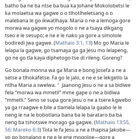
batho ba ne ba ntse ba bua ka Johane Mokolobetsi le
ka molaetsa wa gagwe o o tlhotlheletsang o o
malebana le go ikwatlhaya. Maria o ne a lemoga gore
morwa wa gagwe yo mogolo o ne a tsaya dikgang
tseo e le sesupo; e ne e le nako ya gore a simolole
bodiredi jwa gagwe. (
Mathaio 3:1,
13
) Mo go Maria le
lelapa la gagwe, go tsamaya ga ga Jesu mo lelapeng,
go ne go tla kaya diphetogo tse di rileng. Goreng?
Go bonala monna wa ga Maria e bong Josefa a ne a
setse a tlhokafetse. Fa go le jalo, e ne e se lekgetlo la
ntlha Maria a swelwa.
Jaanong Jesu o ne a sa bidiwe
*
fela “morwa wa mmetli” mme gape o ne a bidiwa
“mmetli.” Seno se supa gore Jesu o ne a tsere kgwebo
ya ga rraagwe e bile a tlamela lelapa la gaabo le le
neng le na le bobotlana bana ba le barataro ba ba
neng ba tshotswe morago ga gagwe. (
Mathaio 13:55,
56;
Mareko 6:3
) Tota le fa Jesu a ne a thapisa Jakobe—
yo go bonalang e ne e le ene mogoloe—gore a