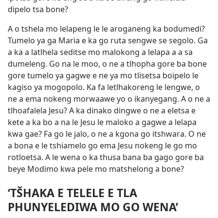
dipelo tsa bone?
A o tshela mo lelapeng le le aroganeng ka bodumedi?
Tumelo ya ga Maria e ka go ruta sengwe se segolo. Ga
a ka a latlhela seditse mo malokong a lelapa a a sa
dumeleng. Go na le moo, o ne a tlhopha gore ba bone
gore tumelo ya gagwe e ne ya mo tlisetsa boipelo le
kagiso ya mogopolo. Ka fa letlhakoreng le lengwe, o
ne a ema nokeng morwaawe yo o ikanyegang. A o ne a
tlhoafalela Jesu? A ka dinako dingwe o ne a eletsa e
kete a ka bo a na le Jesu le maloko a gagwe a lelapa
kwa gae? Fa go le jalo, o ne a kgona go itshwara. O ne
a bona e le tshiamelo go ema Jesu nokeng le go mo
rotloetsa. A le wena o ka thusa bana ba gago gore ba
beye Modimo kwa pele mo matshelong a bone?
‘TŠHAKA E TELELE E TLA
PHUNYELEDIWA MO GO WENA’