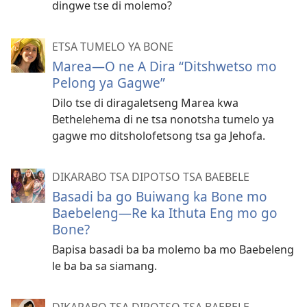
dingwe tse di molemo?
ETSA TUMELO YA BONE
Marea—O ne A Dira “Ditshwetso mo
Pelong ya Gagwe”
Dilo tse di diragaletseng Marea kwa
Bethelehema di ne tsa nonotsha tumelo ya
gagwe mo ditsholofetsong tsa ga Jehofa.
DIKARABO TSA DIPOTSO TSA BAEBELE
Basadi ba go Buiwang ka Bone mo
Baebeleng—Re ka Ithuta Eng mo go
Bone?
Bapisa basadi ba ba molemo ba mo Baebeleng
le ba ba sa siamang.
DIKARABO TSA DIPOTSO TSA BAEBELE