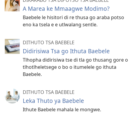
A Marea ke Mmaagwe Modimo?
Baebele le hisitori di re thusa go araba potso
eno ka tsela e e utlwalang sentle.
DITHUTO TSA BAEBELE
Didirisiwa Tsa go Ithuta Baebele
Tlhopha didirisiwa tse di tla go thusang gore o
tlhotlheletsege o bo o itumelele go ithuta
Baebele.
DITHUTO TSA BAEBELE
Leka Thuto ya Baebele
Ithute Baebele mahala le mongwe.