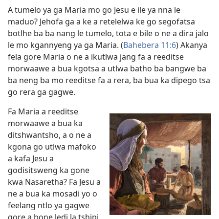
A tumelo ya ga Maria mo go Jesu e ile ya nna le
maduo? Jehofa ga a ke a retelelwa ke go segofatsa
botlhe ba ba nang le tumelo, tota e bile o ne a dira jalo
le mo kgannyeng ya ga Maria. (
Bahebera 11:6
) Akanya
fela gore Maria o ne a ikutlwa jang fa a reeditse
morwaawe a bua kgotsa a utlwa batho ba bangwe ba
ba neng ba mo reeditse fa a rera, ba bua ka dipego tsa
go rera ga gagwe.
Fa Maria a reeditse
morwaawe a bua ka
ditshwantsho, a o ne a
kgona go utlwa mafoko
a kafa Jesu a
godisitsweng ka gone
kwa Nasaretha? Fa Jesu a
ne a bua ka mosadi yo o
feelang ntlo ya gagwe
gore a bone ledi la tshipi