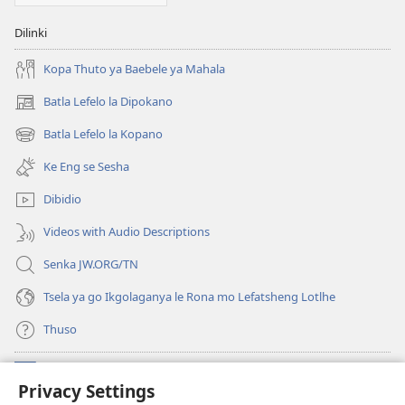
Yo
o
Dilinki
Ka
Bonelang
Kopa Thuto ya Baebele ya Mahala
Isagwe
Batla Lefelo la Dipokano
(e
Pele?
bula
Batla Lefelo la Kopano
(e
tsebe
bula
e
Ke Eng se Sesha
tsebe
nngwe)
e
Dibidio
nngwe)
Videos with Audio Descriptions
Senka JW.ORG/TN
Tsela ya go Ikgolaganya le Rona mo Lefatsheng Lotlhe
Thuso
Meneelo
(e
Privacy Settings
bula