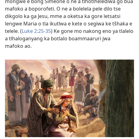
mongwe e bong Simeone o ne a tlhotlhelediwa go bua
mafoko a boporofeti. O ne a bolelela pele dilo tse
dikgolo ka ga Jesu, mme a oketsa ka gore letsatsi
lengwe Maria o tla ikutlwa e kete o segiwa ke tšhaka e
telele. (
Luke 2:25-35
) Ke gone mo nakong eno ya tlalelo
a tlhaloganyang ka botlalo boammaaruri jwa
mafoko ao.