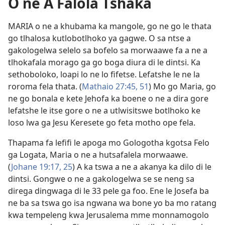
O ne A Falola Tšhaka
MARIA o ne a khubama ka mangole, go ne go le thata
go tlhalosa kutlobotlhoko ya gagwe. O sa ntse a
gakologelwa selelo sa bofelo sa morwaawe fa a ne a
tlhokafala morago ga go boga diura di le dintsi. Ka
sethoboloko, loapi lo ne lo fifetse. Lefatshe le ne la
roroma fela thata. (
Mathaio 27:45,
51
) Mo go Maria, go
ne go bonala e kete Jehofa ka boene o ne a dira gore
lefatshe le itse gore o ne a utlwisitswe botlhoko ke
loso lwa ga Jesu Keresete go feta motho ope fela.
Thapama fa lefifi le apoga mo Gologotha kgotsa Felo
ga Logata, Maria o ne a hutsafalela morwaawe.
(
Johane 19:17,
25
) A ka tswa a ne a akanya ka dilo di le
dintsi. Gongwe o ne a gakologelwa se se neng sa
direga dingwaga di le 33 pele ga foo. Ene le Josefa ba
ne ba sa tswa go isa ngwana wa bone yo ba mo ratang
kwa tempeleng kwa Jerusalema mme monnamogolo