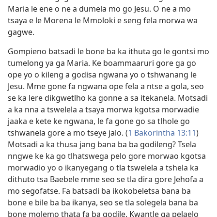
Maria le ene o ne a dumela mo go Jesu. O ne a mo
tsaya e le Morena le Mmoloki e seng fela morwa wa
gagwe.
Gompieno batsadi le bone ba ka ithuta go le gontsi mo
tumelong ya ga Maria. Ke boammaaruri gore ga go
ope yo o kileng a godisa ngwana yo o tshwanang le
Jesu. Mme gone fa ngwana ope fela a ntse a gola, seo
se ka lere dikgwetlho ka gonne a sa itekanela. Motsadi
a ka nna a tswelela a tsaya morwa kgotsa morwadie
jaaka e kete ke ngwana, le fa gone go sa tlhole go
tshwanela gore a mo tseye jalo. (
1 Bakorintha 13:11
)
Motsadi a ka thusa jang bana ba ba godileng? Tsela
nngwe ke ka go tlhatswega pelo gore morwao kgotsa
morwadio yo o ikanyegang o tla tswelela a tshela ka
dithuto tsa Baebele mme seo se tla dira gore Jehofa a
mo segofatse. Fa batsadi ba ikokobeletsa bana ba
bone e bile ba ba ikanya, seo se tla solegela bana ba
bone molemo thata fa ba godile. Kwantle ga pelaelo