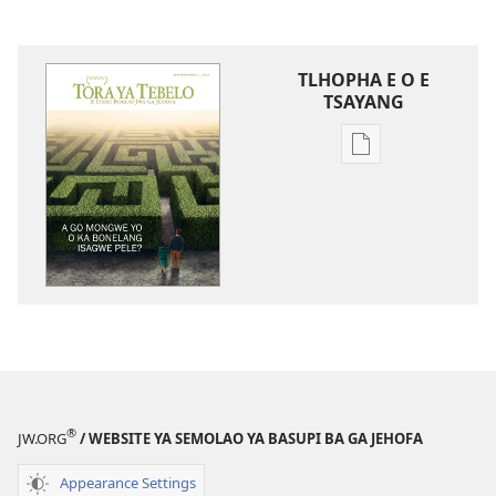
TLHOPHA E O E
TSAYANG
Ditsela
tsa
go
itseela
dikgatiso
tsa
ileketeroniki
TORA
YA
TEBELO
A
®
JW.ORG
/ WEBSITE YA SEMOLAO YA BASUPI BA GA JEHOFA
go
Mongwe
Appearance Settings