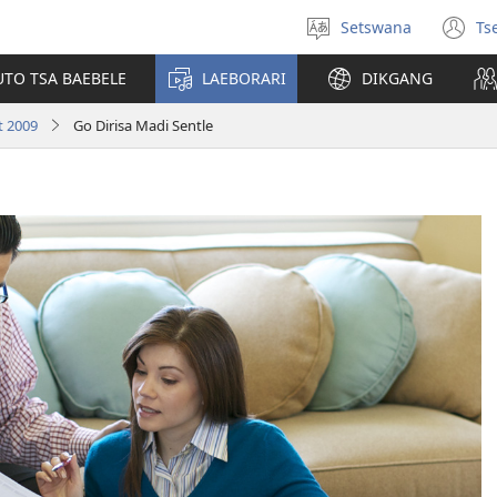
Setswana
Ts
Tlhopha
(e
puo
bu
UTO TSA BAEBELE
LAEBORARI
DIKGANG
ts
e
t 2009
Go Dirisa Madi Sentle
n