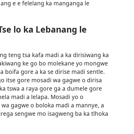
kgang e e felelang ka manganga le
Tse lo ka Lebanang le
ng teng tsa kafa madi a ka dirisiwang ka
i bakiwang ke go bo molekane yo mongwe
 boifa gore a ka se dirise madi sentle.
go itse gore mosadi wa gagwe o dirisa
 ka tswa a raya gore ga a dumele gore
la madi a lelapa. Mosadi yo o
wa gagwe o boloka madi a mannye, a
 direga sengwe mo isagweng ba ka tlhoka