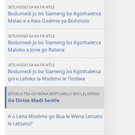
TEBELO
SETLHOGO SA KA FA NTLE
August 2009
Bodumedi jo bo Siameng bo Kgothaletsa
Melao e e Kwa Godimo ya Boitsholo
SETLHOGO SA KA FA NTLE
Bodumedi jo bo Siameng bo Kgothaletsa
Maloko a Jone go Ratana
SETLHOGO SA KA FA NTLE
Bodumedi jo bo Siameng bo Kgothaletsa
gore Lefoko la Modimo le Tlotliwe
DITSELA TSA GO BONA BOITUMELO MO LELAPENG
Go Dirisa Madi Sentle
A o Letla Modimo go Bua le Wena Letsatsi
le Letsatsi?