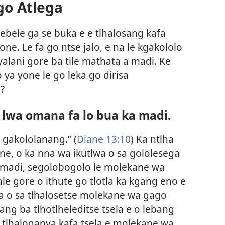
go Atlega
ele ga se buka e e tlhalosang kafa
ne. Le fa go ntse jalo, e na le kgakololo
alani gore ba tile mathata a madi. Ke
 ya yone le go leka go dirisa
o?
a lwa omana fa lo bua ka madi.
 gakololanang.” (
Diane 13:10
) Ka ntlha
one, o ka nna wa ikutlwa o sa gololesega
 madi, segolobogolo le molekane wa
ale gore o ithute go tlotla ka kgang eno e
fa o sa tlhalosetse molekane wa gago
ang ba tlhotlheleditse tsela e o lebang
 tlhaloganya kafa tsela e molekane wa