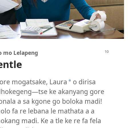
lo mo Lelapeng
entle
gore mogatsake, Laura
o dirisa
*
 tlhokegeng—tse ke akanyang gore
onala a sa kgone go boloka madi!
olo fa re lebana le mathata a a
okang madi. Ke a tle ke re fa fela