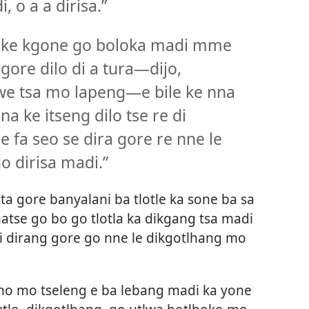
 o a a dirisa.”
 ke kgone go boloka madi mme
gore dilo di a tura—dijo,
ngwe tsa mo lapeng—e bile ke nna
a ke itseng dilo tse re di
e fa seo se dira gore re nne le
o dirisa madi.”
ta gore banyalani ba tlotle ka sone ba sa
se go bo go tlotla ka dikgang tsa madi
 di dirang gore go nne le dikgotlhang mo
no mo tseleng e ba lebang madi ka yone