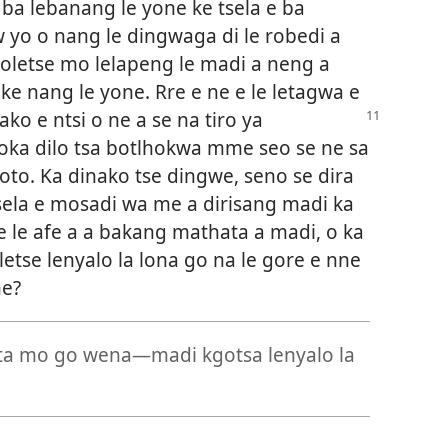
ba lebanang le yone ke tsela e ba
 yo o nang le dingwaga di le robedi a
goletse mo lelapeng le madi a neng a
 ke nang le yone. Rre e ne e le letagwa e
o e ntsi o ne a se na tiro ya
lhoka dilo tsa botlhokwa mme seo se ne sa
loto. Ka dinako tse dingwe, seno se dira
tsela e mosadi wa me a dirisang madi ka
e le afe a a bakang mathata a madi, o ka
etse lenyalo la lona go na le gore e nne
ne?
ata mo go wena—madi kgotsa lenyalo la