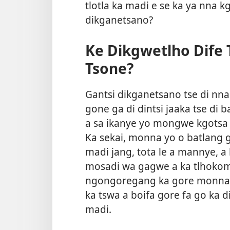
tlotla ka madi e se ka ya nna 
dikganetsano?
Ke Dikgwetlho Dife 
Tsone?
Gantsi dikganetsano tse di nna
gone ga di dintsi jaaka tse d
a sa ikanye yo mongwe kgotsa a
Ka sekai, monna yo o batlang 
madi jang, tota le a mannye, a
mosadi wa gagwe a ka tlhokome
ngongoregang ka gore monna 
ka tswa a boifa gore fa go ka
madi.