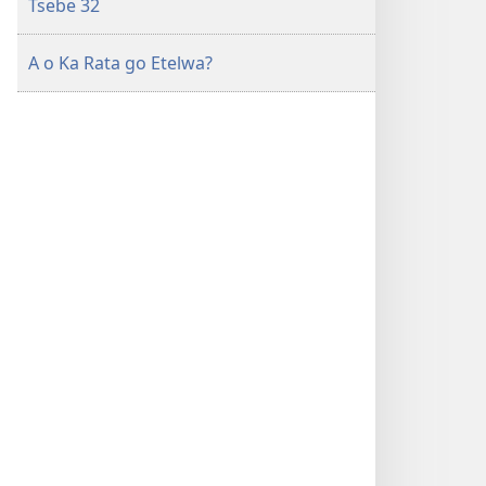
Tsebe 32
A o Ka Rata go Etelwa?