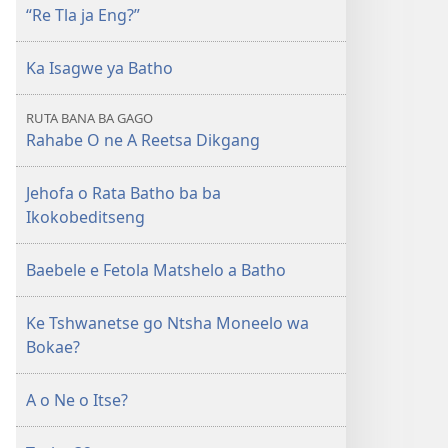
“Re Tla ja Eng?”
Ka Isagwe ya Batho
RUTA BANA BA GAGO
Rahabe O ne A Reetsa Dikgang
Jehofa o Rata Batho ba ba
Ikokobeditseng
Baebele e Fetola Matshelo a Batho
Ke Tshwanetse go Ntsha Moneelo wa
Bokae?
A o Ne o Itse?