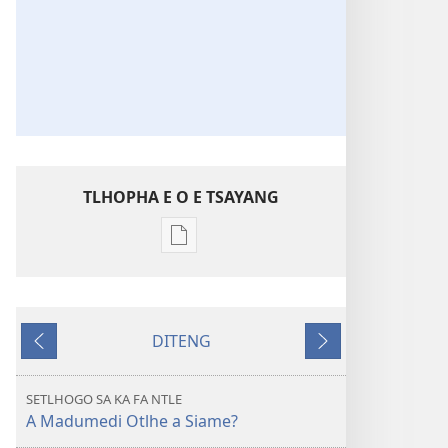
TLHOPHA E O E TSAYANG
Ditsela
tsa
go
itseela
DITENG
dikgatiso
E
E
tsa
e
e
ileketeroniki
fetileng
latelang
SETLHOGO SA KA FA NTLE
TORA
A Madumedi Otlhe a Siame?
YA