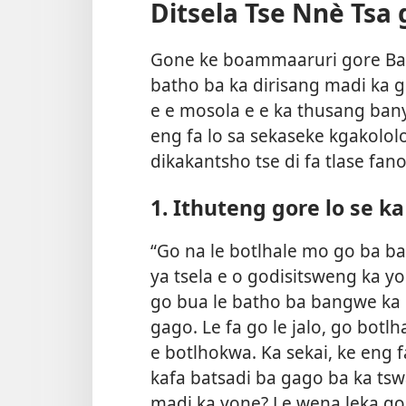
Ditsela Tse Nnè Tsa 
Gone ke boammaaruri gore Baeb
batho ba ka dirisang madi ka go
e e mosola e e ka thusang bany
eng fa lo sa sekaseke kgakololo
dikakantsho tse di fa tlase fan
1. Ithuteng gore lo se k
“Go na le botlhale mo go ba ba
ya tsela e o godisitsweng ka y
go bua le batho ba bangwe ka
gago. Le fa go le jalo, go botlh
e botlhokwa. Ka sekai, ke eng 
kafa batsadi ba gago ba ka tsw
madi ka yone? Le wena leka go