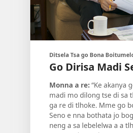
Ditsela Tsa go Bona Boitume
Go Dirisa Madi S
Monna a re:
“Ke akanya 
madi mo dilong tse di sa
ga re di tlhoke. Mme go b
Seno e nna bothata jo bog
neng a sa lebelelwa a a tlh