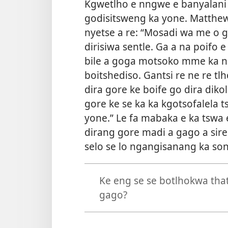
Kgwetlho e nngwe e banyalani 
godisitsweng ka yone. Matthew
nyetse a re: “Mosadi wa me o 
dirisiwa sentle. Ga a na poifo e
bile a goga motsoko
mme ka nak
boitshediso. Gantsi re ne re t
dira gore ke boife go dira diko
gore ke se ka ka kgotsofalela 
yone.” Le fa mabaka e ka tswa 
dirang gore madi a gago a sirel
selo se lo ngangisanang ka so
Ke eng se se botlhokwa th
gago?