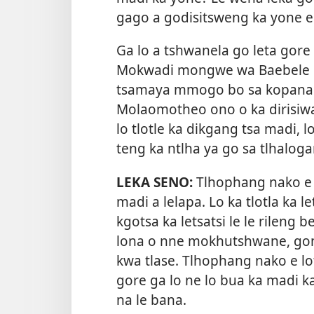
gago a godisitsweng ka yone e
Ga lo a tshwanela go leta gore 
Mokwadi mongwe wa Baebele o 
tsamaya mmogo bo sa kopana k
Molaomotheo ono o ka dirisiwa
lo tlotle ka dikgang tsa madi, 
teng ka ntlha ya go sa tlhalog
LEKA SENO:
Tlhophang nako e k
madi a lelapa. Lo ka tlotla ka 
kgotsa ka letsatsi le le rileng
lona o nne mokhutshwane, gon
kwa tlase. Tlhophang nako e lot
gore ga lo ne lo bua ka madi ka
na le bana.