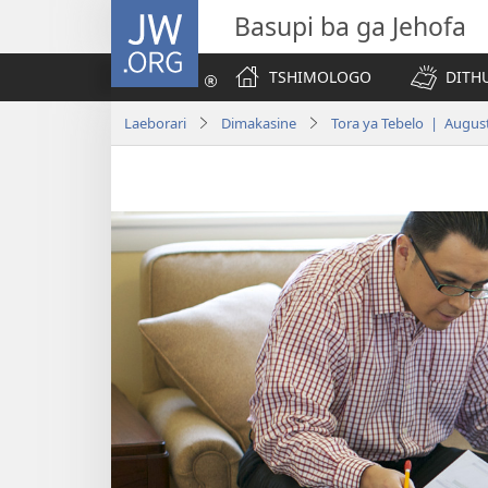
JW.ORG
Basupi ba ga Jehofa
TSHIMOLOGO
DITH
Laeborari
Dimakasine
Tora ya Tebelo | Augus