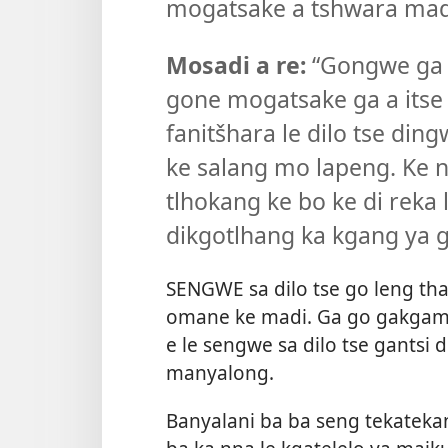
mogatsake a tshwara madi,
Mosadi a re:
“Gongwe ga
gone mogatsake ga a itse 
fanitšhara le dilo tse di
ke salang mo lapeng. Ke nn
tlhokang ke bo ke di reka l
dikgotlhang ka kgang ya g
SENGWE sa dilo tse go leng tha
omane ke madi. Ga go gakgamat
e le sengwe sa dilo tse gantsi
manyalong.
Banyalani ba ba seng tekateka