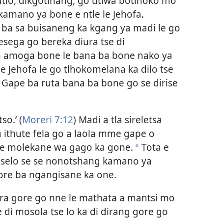
utlo, dikgotlhang, go utlwa botlhoko mo
kamano ya bone e ntle le Jehofa.
a ba sa buisaneng ka kgang ya madi le go
esega go bereka diura tse di
 ba amoga bone le bana ba bone nako ya
 Jehofa le go tlhokomelana ka dilo tse
 Gape ba ruta bana ba bone go se dirise
so.’ (
Moreri 7:12
) Madi a tla sireletsa
sa ithute fela go a laola mme gape o
 le molekane wa gago ka gone.
Tota e
*
na selo se se nonotshang kamano ya
gore ba ngangisane ka one.
ra gore go nne le mathata a mantsi mo
 di mosola tse lo ka di dirang gore go