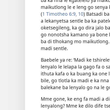
ba ka nna le kgatelelo ya maik
maikutlong le e leng go senya 
(
1 Timotheo 6:9, 10
) Batsadi b
a lekanyetsa sentle ba ka patel
oketsegileng, ka go dira jalo
go nonotsha kamano ya bone le
ba di tlhokang mo maikutlong.
madi sentle.
Baebele ya re: ‘Madi ke tshirelet
lenyalo le lelapa la gago fa o 
ithuta kafa o ka buang ka one
bile, go tlotla ka madi e ka n
balekane ba lenyalo go na le 
Mme gone, ke eng fa madi a di
lenyalong? Mme ke dilo dife tse