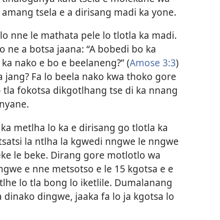
 amang tsela e a dirisang madi ka yone.
lo nne le mathata pele lo tlotla ka madi.
ne a botsa jaana: “A bobedi bo ka
a nako e bo e beelaneng?” (
Amose 3:3
)
 jang? Fa lo beela nako kwa thoko gore
lo tla fokotsa dikgotlhang tse di ka nnang
anyane.
a metlha lo ka e dirisang go tlotla ka
letsatsi la ntlha la kgwedi nngwe le nngwe
 beke le beke. Dirang gore motlotlo wa
gwe e nne metsotso e le 15 kgotsa e e
lhe lo tla bong lo iketlile. Dumalanang
 dinako dingwe, jaaka fa lo ja kgotsa lo