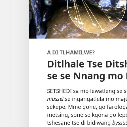
A DI TLHAMILWE?
Ditlhale Tse Dit
se se Nnang mo 
SETSHEDI sa mo lewatleng se 
mussel
se ingangatlela mo maje
sekepe. Mme gone, go farologa
metsing, sone se kgona go lepel
tshesane tse di bidiwang
byssu