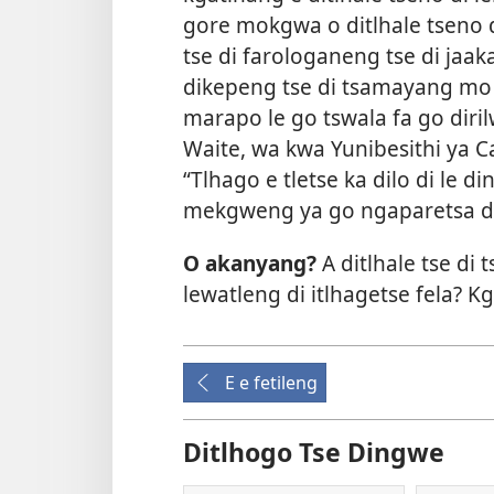
gore mokgwa o ditlhale tseno d
tse di farologaneng tse di ja
dikepeng tse di tsamayang mo 
marapo le go tswala fa go diri
Waite, wa kwa Yunibesithi ya Ca
“Tlhago e tletse ka dilo di le di
mekgweng ya go ngaparetsa di
O akanyang?
A ditlhale tse di
lewatleng di itlhagetse fela? K
E e fetileng
Ditlhogo Tse Dingwe