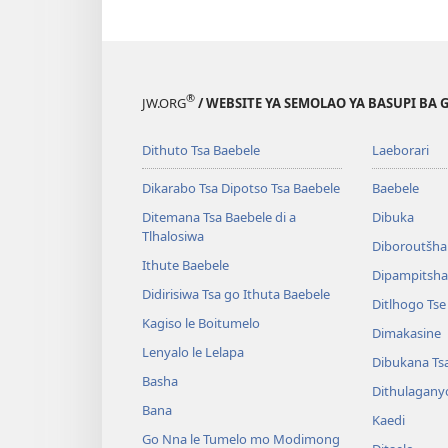
®
JW.ORG
/ WEBSITE YA SEMOLAO YA BASUPI BA 
Dithuto Tsa Baebele
Laeborari
Dikarabo Tsa Dipotso Tsa Baebele
Baebele
Ditemana Tsa Baebele di a
Dibuka
Tlhalosiwa
Diboroutšha
Ithute Baebele
Dipampitshan
Didirisiwa Tsa go Ithuta Baebele
Ditlhogo Ts
Kagiso le Boitumelo
Dimakasine
Lenyalo le Lelapa
Dibukana Ts
Basha
Dithulagany
Bana
Kaedi
Go Nna le Tumelo mo Modimong