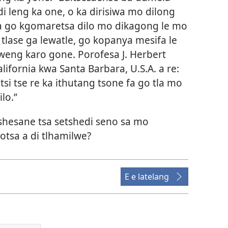
i leng ka one, o ka dirisiwa mo dilong
aka go kgomaretsa dilo mo dikagong le mo
tlase ga lewatle, go kopanya mesifa le
lweng karo gone. Porofesa J. Herbert
lifornia kwa Santa Barbara, U.S.A. a re:
ntsi tse re ka ithutang tsone fa go tla mo
lo.”
 tshesane tsa setshedi seno sa mo
gotsa a di tlhamilwe?
E e latelang