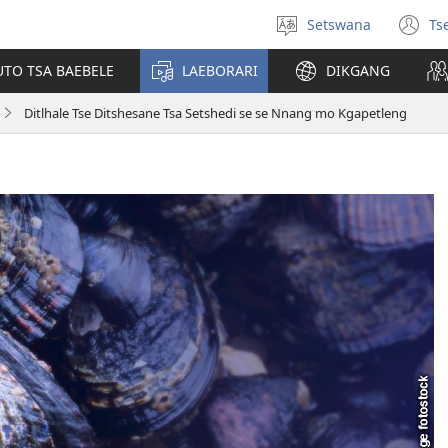
Setswana
Ts
Tlhopha
(e
puo
bu
UTO TSA BAEBELE
LAEBORARI
DIKGANG
ts
e
Ditlhale Tse Ditshesane Tsa Setshedi se se Nnang mo Kgapetleng
n