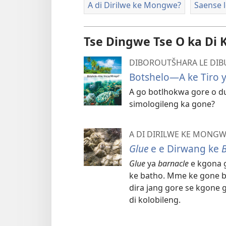
A di Dirilwe ke Mongwe?
Saense 
Tse Dingwe Tse O ka Di 
DIBOROUTŠHARA LE DI
Botshelo—A ke Tiro 
A go botlhokwa gore o d
simologileng ka gone?
A DI DIRILWE KE MONGW
Glue
e e Dirwang ke
Glue
ya
barnacle
e kgona 
ke batho. Mme ke gone b
dira jang gore se kgone 
di kolobileng.