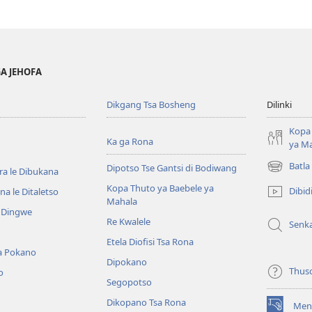
GA JEHOFA
Dikgang Tsa Bosheng
Dilinki
Kopa 
Ka ga Rona
ya M
Batla
Dipotso Tse Gantsi di Bodiwang
ra le Dibukana
(e
bula
Kopa Thuto ya Baebele ya
Dibid
a le Ditaletso
tsebe
Mahala
e Dingwe
e
Re Kwalele
Senk
nngwe)
Etela Diofisi Tsa Rona
a Pokano
Dipokano
Thus
o
Segopotso
Dikopano Tsa Rona
Men