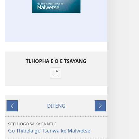
TLHOPHA E O E TSAYANG
Ditsela
tsa
go
itseela
DITENG
dikgatiso
E
E
tsa
e
e
ileketeroniki
fetileng
latelang
SETLHOGO SA KA FA NTLE
TSOGANG!
Go Thibela go Tsenwa ke Malwetse
Go