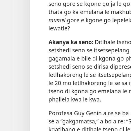
seno gore se kgone go ja le go 
thata go ka emelana le makhubu
mussel
gore e kgone go lepele
lewatle?
Akanya ka seno:
Ditlhale tsen
setshedi seno se itsetsepelan
gagamala e bile di kgona go ph
setshedi seno se dirisa diperes
letlhakoreng le se itsetsepela
le 20 mo letlhakoreng le se sa i
tseno di kgona go emelana le m
phailela kwa le kwa.
Porofesa Guy Genin a re se ba 
se a “gakgamatsa,” a bo a re: “
kgatlhang e ditlhale tseno di 