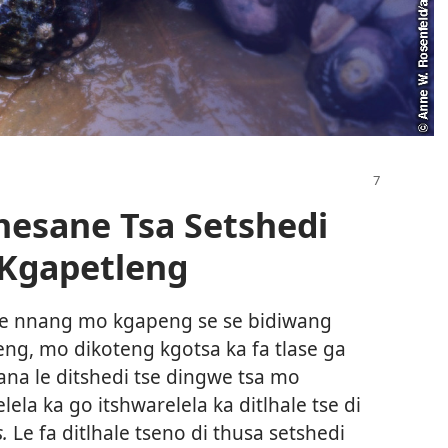
shesane Tsa Setshedi
Kgapetleng
se nnang mo kgapeng se se bidiwang
ng, mo dikoteng kgotsa ka fa tlase ga
na le ditshedi tse dingwe tsa mo
ela ka go itshwarelela ka ditlhale tse di
s.
Le fa ditlhale tseno di thusa setshedi