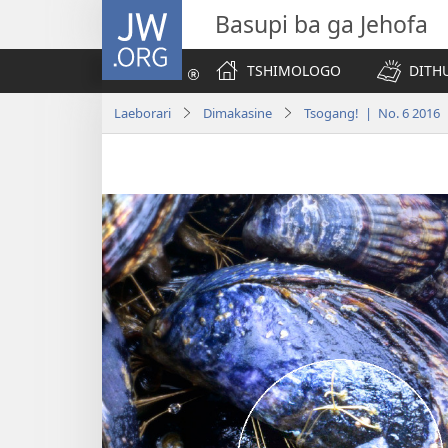
JW.ORG
Basupi ba ga Jehofa
TSHIMOLOGO
DITH
Laeborari
Dimakasine
Tsogang! | No. 6 2016