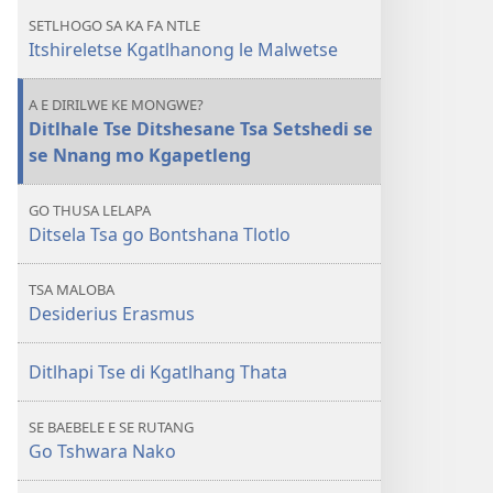
Thibela
SETLHOGO SA KA FA NTLE
go
Itshireletse Kgatlhanong le Malwetse
Tsenwa
ke
A E DIRILWE KE MONGWE?
Malwetse
Ditlhale Tse Ditshesane Tsa Setshedi se
se Nnang mo Kgapetleng
GO THUSA LELAPA
Ditsela Tsa go Bontshana Tlotlo
TSA MALOBA
Desiderius Erasmus
Ditlhapi Tse di Kgatlhang Thata
SE BAEBELE E SE RUTANG
Go Tshwara Nako