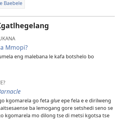
le Baebele
Kgatlhegelang
BUKANA
ya Mmopi?
umela eng malebana le kafa botshelo bo
E?
Barnacle
go kgomarela go feta
glue
epe fela e e dirilweng
aitsesaense ba lemogang gore setshedi seno se
go kgomarela mo dilong tse di metsi kgotsa tse