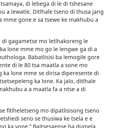
tsamaya, di lebega di le di tshesane
 a lewatle. Ditlhale tseno di thusa jang
la mme gone e sa tsewe ke makhubu a
o di gagametse mo letlhakoreng le
g ka lone mme mo go le lengwe ga di a
uthologa. Babatlisisi ba lemogile gore
ente di le 80 tsa maatla a sone mo
ng ka lone mme se dirisa diperesente di
tsetsepeleng ka lone. Ka jalo, ditlhale
akhubu a a maatla fa a ntse a di
se fitlheletseng mo dipatlisisong tseno
Setshedi seno se thusiwa ke tsela e e
leng ka yone.” Baitsesaense ba dumela