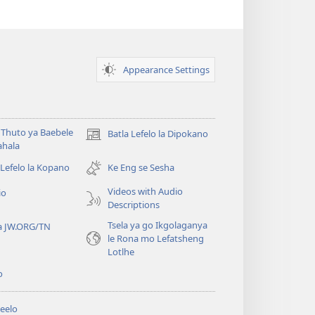
Appearance Settings
Thuto ya Baebele
Batla Lefelo la Dipokano
(e
ahala
bula
tsebe
 Lefelo la Kopano
Ke Eng se Sesha
e
Videos with Audio
io
nngwe)
Descriptions
Tsela ya go Ikgolaganya
a JW.ORG/TN
le Rona mo Lefatsheng
Lotlhe
o
eelo