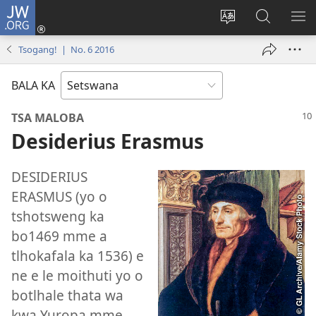
JW.ORG
Tsena
(e
Fetola
Senka
BO
bula
puo
JW.ORG/T
ME
Tsogang! | No. 6 2016
tsebe
ya
e
saete
BALA KA
nngwe)
TSA MALOBA
Desiderius Erasmus
DESIDERIUS
ERASMUS (yo o
tshotsweng ka
bo1469 mme a
tlhokafala ka 1536) e
ne e le moithuti yo o
botlhale thata wa
kwa Yuropa mme