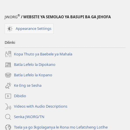
Thibela
go
®
JW.ORG
/ WEBSITE YA SEMOLAO YA BASUPI BA GA JEHOFA
Tsenwa
ke
Appearance Settings
Malwetse
Dilinki
Kopa Thuto ya Baebele ya Mahala
Batla Lefelo la Dipokano
(e
bula
Batla Lefelo la Kopano
(e
tsebe
bula
e
Ke Eng se Sesha
tsebe
nngwe)
e
Dibidio
nngwe)
Videos with Audio Descriptions
Senka JW.ORG/TN
Tsela ya go Ikgolaganya le Rona mo Lefatsheng Lotlhe