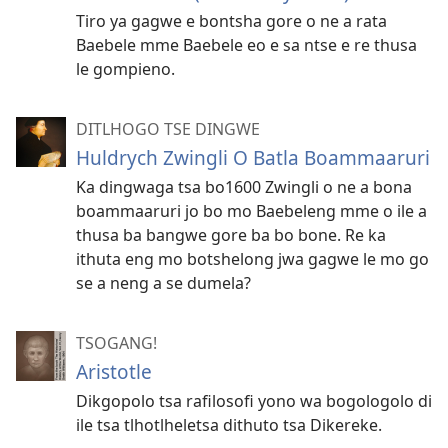
Tiro ya gagwe e bontsha gore o ne a rata
Baebele mme Baebele eo e sa ntse e re thusa
le gompieno.
DITLHOGO TSE DINGWE
Huldrych Zwingli O Batla Boammaaruri
Ka dingwaga tsa bo1600 Zwingli o ne a bona
boammaaruri jo bo mo Baebeleng mme o ile a
thusa ba bangwe gore ba bo bone. Re ka
ithuta eng mo botshelong jwa gagwe le mo go
se a neng a se dumela?
TSOGANG!
Aristotle
Dikgopolo tsa rafilosofi yono wa bogologolo di
ile tsa tlhotlheletsa dithuto tsa Dikereke.