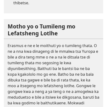
thibetse.
Motho yo o Tumileng mo
Lefatsheng Lotlhe
Erasmus e ne e le moithuti yo o tumileng thata. O
ne a nna kwa dinageng di le mmalwa tsa Yuropa e
bile a dira teng mme o ne a na le ditsala tse di
tumileng thata mo segosing le kwa
diyunibesithing. Baithuti ba le bantsi ba ne ba
kopa kgakololo mo go ene. Batho ba ne ba bala
dibuka tsa gagwe e bile ba di rata thata, ke ka
moo a itsegeng mo lefatsheng lotlhe. Gongwe le
gongwe kwa a neng a ya teng o ne a amogelwa ka
meduduetso e bile a itsiwe ke dikgosana, baruti ba
ba kwa godimo le baithutikaene. Mokwadi