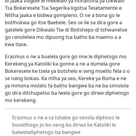
di jaaka
Vulgate
le mekwalo ya ntlhantlha ya Dikwalo
Tsa Bokeresete Tsa Segerika kgotsa Tesetamente e
Ntšha jaaka e bidiwa gompieno. O ne a bona go le
botlhokwa go itse Baebele. Seo se ile sa dira gore a
gatelele gore Dikwalo Tse di Boitshepo di tshwanetse
go ranolelwa mo dipuong tsa batho ba maemo a a
kwa tlase.
Erasmus o ne a buelela gore go nne le diphetogo mo
Kerekeng ya Katoliki ka gonne a ne a dumela gore
Bokeresete ke tsela ya botshelo e seng moetlo fela o o
se nang bokao. Ka ntlha ya seo, Kereke ya Roma e ne
ya mmona molato fa batho bangwe ba ne ba simolola
go dira ditshupetso ba lwela gore go dirwe diphetogo
mo kerekeng.
Erasmus o ne a sa tshabe go senola diphoso le
bosetlhogo jo bo neng bo dirwa ke Katoliki le
balweladiphetogo ba bangwe