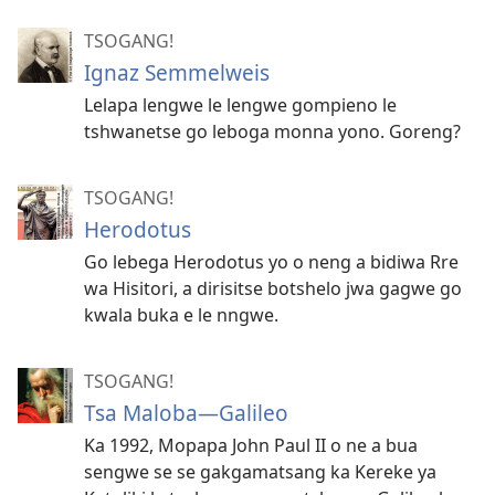
TSOGANG!
Ignaz Semmelweis
Lelapa lengwe le lengwe gompieno le
tshwanetse go leboga monna yono. Goreng?
TSOGANG!
Herodotus
Go lebega Herodotus yo o neng a bidiwa Rre
wa Hisitori, a dirisitse botshelo jwa gagwe go
kwala buka e le nngwe.
TSOGANG!
Tsa Maloba—Galileo
Ka 1992, Mopapa John Paul II o ne a bua
sengwe se se gakgamatsang ka Kereke ya