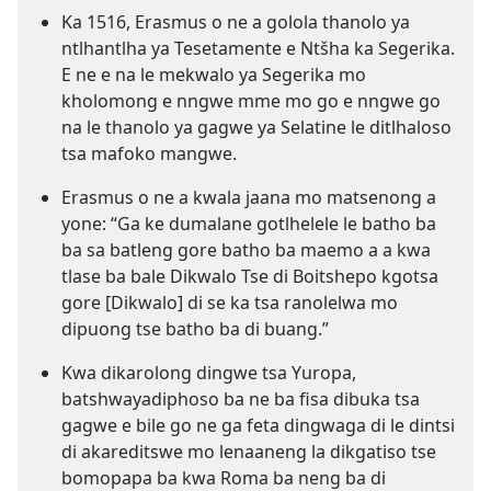
Ka 1516, Erasmus o ne a golola thanolo ya
ntlhantlha ya Tesetamente e Ntšha ka Segerika.
E ne e na le mekwalo ya Segerika mo
kholomong e nngwe mme mo go e nngwe go
na le thanolo ya gagwe ya Selatine le ditlhaloso
tsa mafoko mangwe.
Erasmus o ne a kwala jaana mo matsenong a
yone: “Ga ke dumalane gotlhelele le batho ba
ba sa batleng gore batho ba maemo a a kwa
tlase ba bale Dikwalo Tse di Boitshepo kgotsa
gore [Dikwalo] di se ka tsa ranolelwa mo
dipuong tse batho ba di buang.”
Kwa dikarolong dingwe tsa Yuropa,
batshwayadiphoso ba ne ba fisa dibuka tsa
gagwe e bile go ne ga feta dingwaga di le dintsi
di akareditswe mo lenaaneng la dikgatiso tse
bomopapa ba kwa Roma ba neng ba di