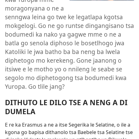
moragonyana o ne a
senngwa leina go twe ke legatlapa kgotsa
mokgelogi. Go ne go runtse dingangisano tsa
bodumedi ka nako ya gagwe mme o ne a
batla go senola diphoso le bosetlhogo jwa
Katoliki le jwa batho ba ba neng ba lwela
diphetogo mo kerekeng. Gone jaanong o
itsiwe e le motho yo o nnileng le seabe se
segolo mo diphetogong tsa bodumedi kwa
Yuropa. Go tlile jang?
DITHUTO LE DILO TSE A NENG A DI
DUMELA
E re ka Erasmus a ne a itse Segerika le Selatine, o ile a
kgona go bapisa dithanolo tsa Baebele tsa Selatine tse