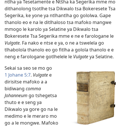
ntlha ya Tesetamente e Ntšha ka Segerika mme mo
dithanolong tsotlhe tsa Dikwalo tsa Bokeresete Tsa
Segerika, ke yone ya ntlhantlha go gololwa. Gape
thanolo eo e na le ditlhaloso tsa mafoko mangwe
mmogo le karolo ya Selatine ya Dikwalo tsa
Bokeresete Tsa Segerika mme e ne e farologane le
Vulgate.
Fa nako e ntse e ya, o ne a tswelela go
tlhabolola thanolo eo go fitlha a golola thanolo e e
neng e farologane gotlhelele le
Vulgate
ya Selatine.
Sekai sa seo se mo go
1 Johane 5:7
.
Vulgate
e
dirisitse mafoko a a
bidiwang
comma
Johanneum
go tshegetsa
thuto e e seng ya
Dikwalo ya gore go na le
medimo e le meraro mo
go a le mongwe. Mafoko