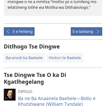
mongwe o ne a mmitsa “motho yo o tumileng mo
lefatsheng lotlhe wa Motlha wa Ditlhabologo.”
E e fetileng
E e latelang
Ditlhogo Tse Dingwe
Baranodi ba Baebele
Hisitori le Baebele
Tse Dingwe Tse O ka Di
Kgatlhegelang
DIPEGO
Ba ne Ba Anaanela Baebele—Bidio e
Khutshwane (William Tyndale)