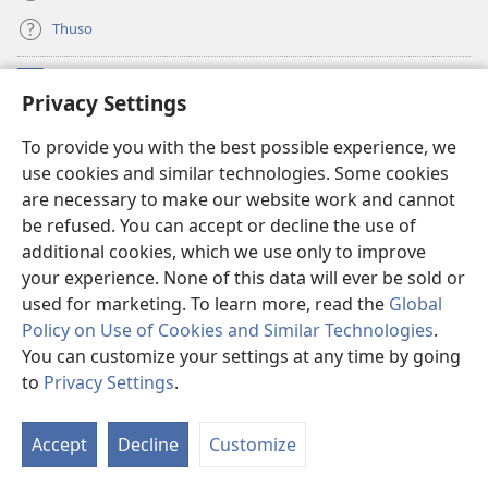
Thuso
Meneelo
(e
Privacy Settings
bula
tsebe
LAEBORARI YA MO INTERNET
To provide you with the best possible experience, we
(e
e
use cookies and similar technologies. Some cookies
bula
nngwe)
®
JW Hub
tsebe
are necessary to make our website work and cannot
(e
e
be refused. You can accept or decline the use of
bula
nngwe)
App
ya
JW Library
tsebe
additional cookies, which we use only to improve
e
your experience. None of this data will ever be sold or
nngwe)
used for marketing. To learn more, read the
Global
Policy on Use of Cookies and Similar Technologies
.
Copyright
© 2026 Watch Tower Bible and Tract Society of Pennsylvania.
You can customize your settings at any time by going
MELAWANA YA TIRISO
|
MOLAWANA WA TSHIRELETSEGO
|
PRIVACY
to
Privacy Settings
.
Tl
SETTINGS
Di
Accept
Decline
Customize