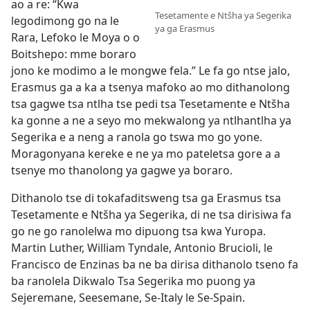
ao a re: “Kwa
Tesetamente e Ntšha ya Segerika
legodimong go na le
ya ga Erasmus
Rara, Lefoko le Moya o o
Boitshepo: mme boraro
jono ke modimo a le mongwe fela.” Le fa go ntse jalo,
Erasmus ga a ka a tsenya mafoko ao mo dithanolong
tsa gagwe tsa ntlha tse pedi tsa Tesetamente e Ntšha
ka gonne a ne a seyo mo mekwalong ya ntlhantlha ya
Segerika e a neng a ranola go tswa mo go yone.
Moragonyana kereke e ne ya mo pateletsa gore a a
tsenye mo thanolong ya gagwe ya boraro.
Dithanolo tse di tokafaditsweng tsa ga Erasmus tsa
Tesetamente e Ntšha ya Segerika, di ne tsa dirisiwa fa
go ne go ranolelwa mo dipuong tsa kwa Yuropa.
Martin Luther, William Tyndale, Antonio Brucioli, le
Francisco de Enzinas ba ne ba dirisa dithanolo tseno fa
ba ranolela Dikwalo Tsa Segerika mo puong ya
Sejeremane, Seesemane, Se-Italy le Se-Spain.