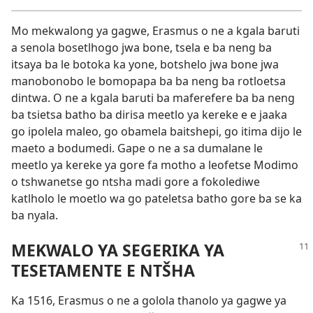
Mo mekwalong ya gagwe, Erasmus o ne a kgala baruti
a senola bosetlhogo jwa bone, tsela e ba neng ba
itsaya ba le botoka ka yone, botshelo jwa bone jwa
manobonobo le bomopapa ba ba neng ba rotloetsa
dintwa. O ne a kgala baruti ba maferefere ba ba neng
ba tsietsa batho ba dirisa meetlo ya kereke e e jaaka
go ipolela maleo, go obamela baitshepi, go itima dijo le
maeto a bodumedi. Gape o ne a sa dumalane le
meetlo ya kereke ya gore fa motho a leofetse Modimo
o tshwanetse go ntsha madi gore a fokolediwe
katlholo le moetlo wa go pateletsa batho gore ba se ka
ba nyala.
MEKWALO YA SEGERIKA YA
TESETAMENTE E NTŠHA
Ka 1516, Erasmus o ne a golola thanolo ya gagwe ya