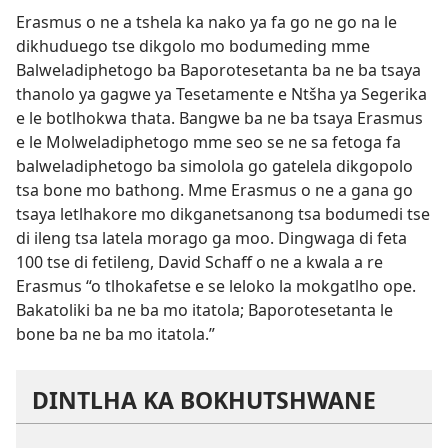
Erasmus o ne a tshela ka nako ya fa go ne go na le
dikhuduego tse dikgolo mo bodumeding mme
Balweladiphetogo ba Baporotesetanta ba ne ba tsaya
thanolo ya gagwe ya Tesetamente e Ntšha ya Segerika
e le botlhokwa thata. Bangwe ba ne ba tsaya Erasmus
e le Molweladiphetogo mme seo se ne sa fetoga fa
balweladiphetogo ba simolola go gatelela dikgopolo
tsa bone mo bathong. Mme Erasmus o ne a gana go
tsaya letlhakore mo dikganetsanong tsa bodumedi tse
di ileng tsa latela morago ga moo. Dingwaga di feta
100 tse di fetileng, David Schaff o ne a kwala a re
Erasmus “o tlhokafetse e se leloko la mokgatlho ope.
Bakatoliki ba ne ba mo itatola; Baporotesetanta le
bone ba ne ba mo itatola.”
DINTLHA KA BOKHUTSHWANE