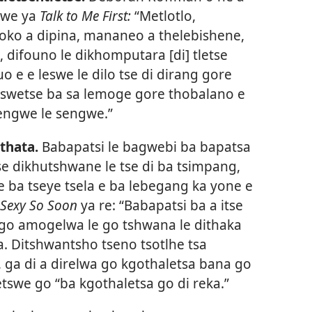
gwe ya
Talk to Me First:
“Metlotlo,
afoko a dipina, mananeo a thelebishene,
difouno le dikhomputara [di] tletse
 e e leswe le dilo tse di dirang gore
a swetse ba sa lemoge gore thobalano e
sengwe le sengwe.”
thata.
Babapatsi le bagwebi ba bapatsa
se dikhutshwane le tse di ba tsimpang,
e ba tseye tsela e ba lebegang ka yone e
 Sexy So Soon
ya re: “Babapatsi ba a itse
go amogelwa le go tshwana le dithaka
a. Ditshwantsho tseno tsotlhe tsa
, ga di a direlwa go kgothaletsa bana go
tswe go “ba kgothaletsa go di reka.”