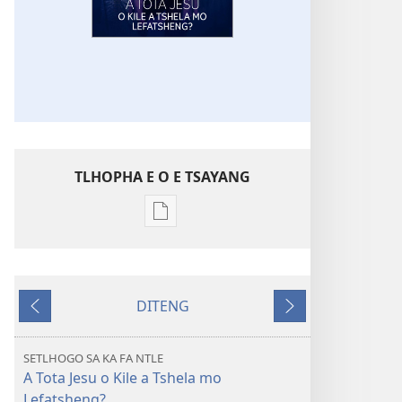
TLHOPHA E O E TSAYANG
Ditsela
tsa
go
itseela
DITENG
dikgatiso
E
E
tsa
e
e
ileketeroniki
fetileng
latelang
SETLHOGO SA KA FA NTLE
TSOGANG!
A Tota Jesu o Kile a Tshela mo
A
Lefatsheng?