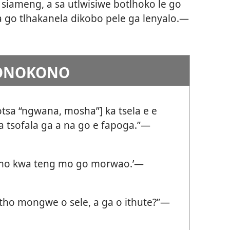
siameng, a sa utlwisiwe botlhoko le go
 go tlhakanela dikobo pele ga lenyalo.—
KONOKONO
sa “ngwana, mosha”] ka tsela e e
a tsofala ga a na go e fapoga.”—
imo kwa teng mo go morwao.’—
tho mongwe o sele, a ga o ithute?”—