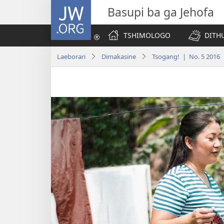
JW.ORG
Basupi ba ga Jehofa
TSHIMOLOGO
DITH
Laeborari
Dimakasine
Tsogang! | No. 5 2016