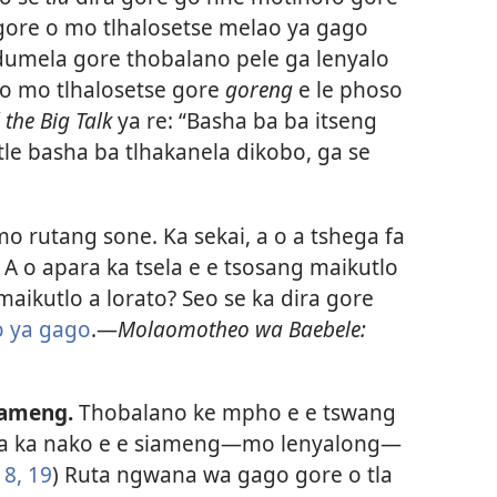
e gore o mo tlhalosetse melao ya gago
o dumela gore thobalano pele ga lenyalo
o mo tlhalosetse gore
goreng
e le phoso
the Big Talk
ya re: “Basha ba ba itseng
le basha ba tlhakanela dikobo, ga se
mo rutang sone. Ka sekai, a o a tshega fa
A o apara ka tsela e e tsosang maikutlo
aikutlo a lorato? Seo se ka dira gore
o ya gago
.—
Molaomotheo wa Baebele:
siameng.
Thobalano ke mpho e e tswang
wa ka nako e e siameng—mo lenyalong—
18, 19
) Ruta ngwana wa gago gore o tla