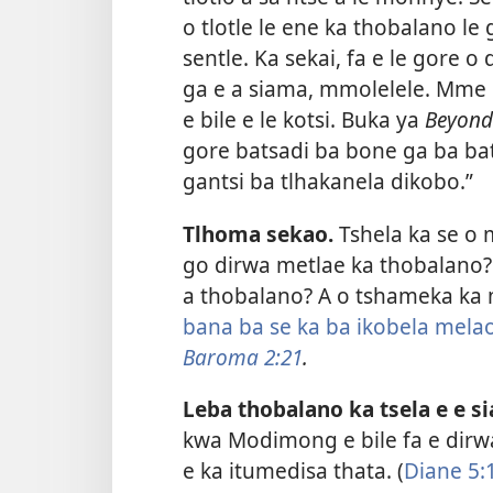
o tlotle le ene ka thobalano l
sentle. Ka sekai, fa e le gore 
ga e a siama, mmolelele. Mme 
e bile e le kotsi. Buka ya
Beyond 
gore batsadi ba bone ga ba bat
gantsi ba tlhakanela dikobo.”
Tlhoma sekao.
Tshela ka se o 
go dirwa metlae ka thobalano? 
a thobalano? A o tshameka ka m
bana ba se ka ba ikobela mela
Baroma 2:21
.
Leba thobalano ka tsela e e 
kwa Modimong e bile fa e dir
e ka itumedisa thata. (
Diane 5: