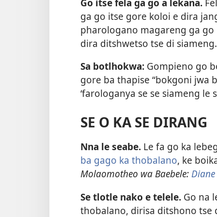
Go itse fela ga go a lekana.
Fe
ga go itse gore koloi e dira jan
pharologano magareng ga go its
dira ditshwetso tse di siameng.
Sa botlhokwa:
Gompieno go bo
gore ba thapise “bokgoni jwa 
‘farologanya se se siameng le 
SE O KA SE DIRANG
Nna le seabe.
Le fa go ka lebe
ba gago ka thobalano
, ke boi
Molaomotheo wa Baebele:
Diane
Se tlotle nako e telele.
Go na l
thobalano, dirisa ditshono tse 