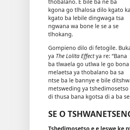
thobalano. E bile ba ne ba
kgona go tlhalosa dilo kgato k
kgato ba lebile dingwaga tsa
ngwana wa bone le se a se
tlhokang.
Gompieno dilo di fetogile. Buk
ya
The Lolita Effect
ya re: “Bana
ba tlwaela go utlwa le go bona
melaetsa ya thobalano ba sa
ntse ba le bannye e bile dits
metsweding ya tshedimosetso y
di thusa bana kgotsa di a ba s
SE O TSHWANETSENG
Tshedimosetso e e leswe ke n