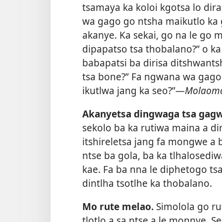
tsamaya ka koloi kgotsa lo di
wa gago go ntsha maikutlo ka 
akanye. Ka sekai, go na le go 
dipapatso tsa thobalano?” o ka
babapatsi ba dirisa ditshwantsh
tsa bone?” Fa ngwana wa gago 
ikutlwa jang ka seo?”—
Molaomo
Akanyetsa dingwaga tsa gag
sekolo ba ka rutiwa maina a di
itshireletsa jang fa mongwe a 
ntse ba gola, ba ka tlhalosed
kae. Fa ba nna le diphetogo ts
dintlha tsotlhe ka thobalano.
Mo rute melao.
Simolola go r
tlotlo a sa ntse a le monnye. S