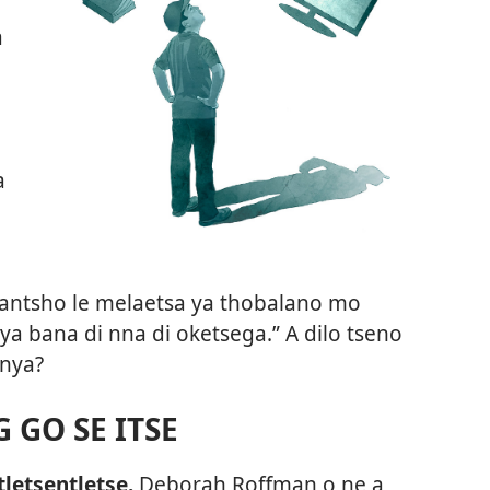
a
a
hwantsho le melaetsa ya thobalano mo
a bana di nna di oketsega.” A dilo tseno
enya?
 GO SE ITSE
tletsentletse.
Deborah Roffman o ne a