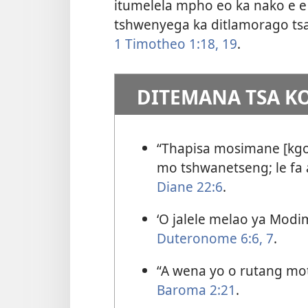
itumelela mpho eo ka nako e e 
tshwenyega ka ditlamorago tsa
1 Timotheo 1:18, 19
.
DITEMANA TSA 
“Thapisa mosimane [kgot
mo tshwanetseng; le fa 
Diane 22:6
.
‘O jalele melao ya Mod
Duteronome 6:6, 7
.
“A wena yo o rutang mo
Baroma 2:21
.