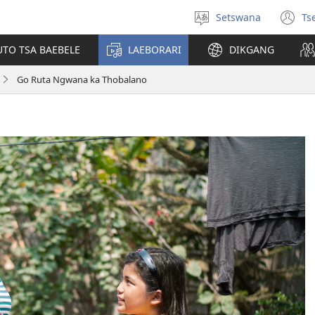
Setswana
Ts
Tlhopha
(e
puo
bu
UTO TSA BAEBELE
LAEBORARI
DIKGANG
ts
e
Go Ruta Ngwana ka Thobalano
n