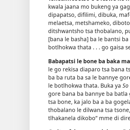
kwala jaana mo bukeng ya ga
dipapatso, difilimi, dibuka, m
melaetsa, metshameko, diboto, 
ditshwantsho tsa thobalano, puo
[bana le basha] ba le bantsi b
botlhokwa thata . . . go gaisa 
Babapatsi le bone ba baka ma
le go rekisa diaparo tsa bana t
ba ba ruta ba sa le bannye gor
le botlhokwa thata. Buka ya
So
gore bana ba bannye ba batla 
tsa bone, ka jalo ba a ba gogel
thobalano le dilwana tsa tsone
tlhakanela dikobo” mme di dire