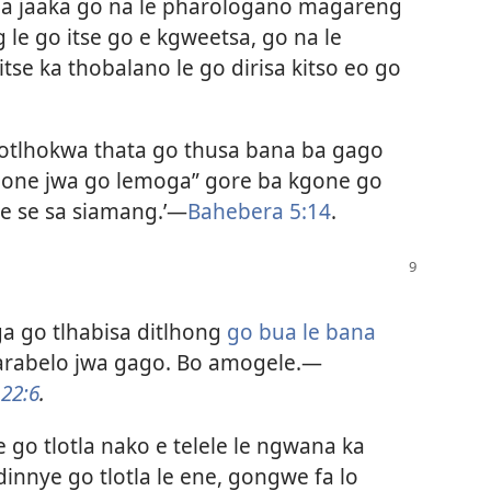
la jaaka go na le pharologano magareng
g le go itse go e kgweetsa, go na le
e ka thobalano le go dirisa kitso eo go
tlhokwa thata go thusa bana ba gago
bone jwa go lemoga” gore ba kgone go
se se sa siamang.’—
Bahebera 5:14
.
ga go tlhabisa ditlhong
go bua le bana
karabelo jwa gago. Bo amogele.—
 22:6
.
e go tlotla nako e telele le ngwana ka
dinnye go tlotla le ene, gongwe fa lo