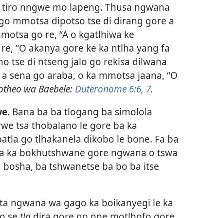
ra tiro nngwe mo lapeng. Thusa ngwana
go mmotsa dipotso tse di dirang gore a
mmotsa go re, “A o kgatlhiwa ke
 re, “O akanya gore ke ka ntlha yang fa
o tse di ntseng jalo go rekisa dilwana
a sena go araba, o ka mmotsa jaana, “O
theo wa Baebele:
Duteronome 6:6, 7
.
we.
Bana ba ba tlogang ba simolola
rwe tsa thobalano le gore ba ka
batla go tlhakanela dikobo le bone. Fa ba
iwa ka bokhutshwane gore ngwana o tswa
a bosha, ba tshwanetse ba bo ba itse
uta ngwana wa gago ka boikanyegi le ka
eo se
tla
dira gore go nne motlhofo gore