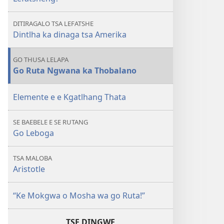
Tota
Jesu
DITIRAGALO TSA LEFATSHE
o
Dintlha ka dinaga tsa Amerika
Kile
a
GO THUSA LELAPA
Tshela
Go Ruta Ngwana ka Thobalano
mo
Lefatsheng?
Elemente e e Kgatlhang Thata
SE BAEBELE E SE RUTANG
Go Leboga
TSA MALOBA
Aristotle
“Ke Mokgwa o Mosha wa go Ruta!”
TSE DINGWE