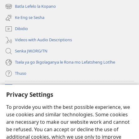
bula
Batla Lefelo la Kopano
(e
tsebe
bula
e
Ke Eng se Sesha
tsebe
nngwe)
e
Dibidio
nngwe)
Videos with Audio Descriptions
Senka JW.ORG/TN
Tsela ya go Ikgolaganya le Rona mo Lefatsheng Lotlhe
Thuso
Meneelo
(e
Privacy Settings
bula
tsebe
LAEBORARI YA MO INTERNET
To provide you with the best possible experience, we
(e
e
use cookies and similar technologies. Some cookies
bula
nngwe)
®
JW Hub
tsebe
are necessary to make our website work and cannot
(e
e
be refused. You can accept or decline the use of
bula
nngwe)
App
ya
JW Library
tsebe
additional cookies, which we use only to improve