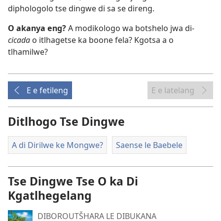
diphologolo tse dingwe di sa se direng.
O akanya eng?
A modikologo wa botshelo jwa di-
cicada
o itlhagetse ka boone fela? Kgotsa a o
tlhamilwe?
E e fetileng
E e latelang
Ditlhogo Tse Dingwe
A di Dirilwe ke Mongwe?
Saense le Baebele
Tse Dingwe Tse O ka Di
Kgatlhegelang
DIBOROUTŠHARA LE DIBUKANA