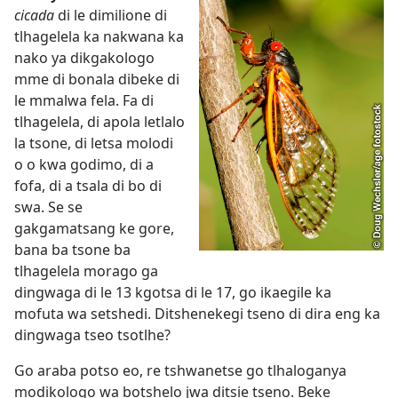
cicada
di le dimilione di
tlhagelela ka nakwana ka
nako ya dikgakologo
mme di bonala dibeke di
le mmalwa fela. Fa di
tlhagelela, di apola letlalo
la tsone, di letsa molodi
o o kwa godimo, di a
fofa, di a tsala di bo di
swa. Se se
gakgamatsang ke gore,
bana ba tsone ba
tlhagelela morago ga
dingwaga di le 13 kgotsa di le 17, go ikaegile ka
mofuta wa setshedi. Ditshenekegi tseno di dira eng ka
dingwaga tseo tsotlhe?
Go araba potso eo, re tshwanetse go tlhaloganya
modikologo wa botshelo jwa ditsie tseno. Beke