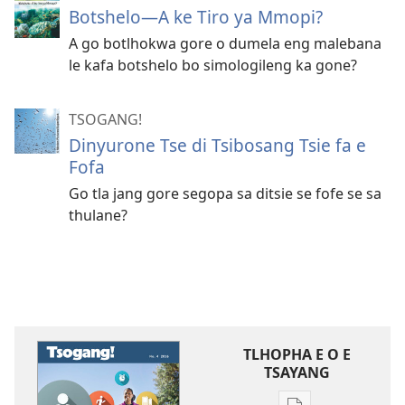
Botshelo—A ke Tiro ya Mmopi?
A go botlhokwa gore o dumela eng malebana
le kafa botshelo bo simologileng ka gone?
TSOGANG!
Dinyurone Tse di Tsibosang Tsie fa e
Fofa
Go tla jang gore segopa sa ditsie se fofe se sa
thulane?
TLHOPHA E O E
TSAYANG