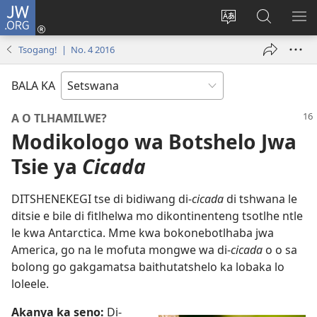
JW.ORG
Tsena
(e
Fetola
Senka
BO
bula
puo
JW.ORG/T
ME
Tsogang! | No. 4 2016
tsebe
ya
e
saete
BALA KA
nngwe)
A O TLHAMILWE?
Modikologo wa Botshelo Jwa
Tsie ya
Cicada
DITSHENEKEGI tse di bidiwang di-
cicada
di tshwana le
ditsie e bile di fitlhelwa mo dikontinenteng tsotlhe ntle
le kwa Antarctica. Mme kwa bokonebotlhaba jwa
America, go na le mofuta mongwe wa di-
cicada
o o sa
bolong go gakgamatsa baithutatshelo ka lobaka lo
loleele.
Akanya ka seno:
Di-