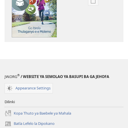
Ditsela
tsa
go
itseela
dikgatiso
tsa
ileketeroniki
TSOGANG!
Go
Itirela
Thulaganyo
®
JW.ORG
/ WEBSITE YA SEMOLAO YA BASUPI BA GA JEHOFA
e
e
Appearance Settings
Molemo
Dilinki
Kopa Thuto ya Baebele ya Mahala
Batla Lefelo la Dipokano
(e