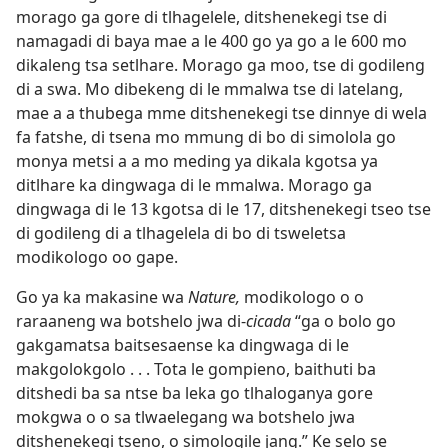
morago ga gore di tlhagelele, ditshenekegi tse di
namagadi di baya mae a le 400 go ya go a le 600 mo
dikaleng tsa setlhare. Morago ga moo, tse di godileng
di a swa. Mo dibekeng di le mmalwa tse di latelang,
mae a a thubega mme ditshenekegi tse dinnye di wela
fa fatshe, di tsena mo mmung di bo di simolola go
monya metsi a a mo meding ya dikala kgotsa ya
ditlhare ka dingwaga di le mmalwa. Morago ga
dingwaga di le 13 kgotsa di le 17, ditshenekegi tseo tse
di godileng di a tlhagelela di bo di tsweletsa
modikologo oo gape.
Go ya ka makasine wa
Nature,
modikologo o o
raraaneng wa botshelo jwa di-
cicada
“ga o bolo go
gakgamatsa baitsesaense ka dingwaga di le
makgolokgolo . . . Tota le gompieno, baithuti ba
ditshedi ba sa ntse ba leka go tlhaloganya gore
mokgwa o o sa tlwaelegang wa botshelo jwa
ditshenekegi tseno, o simologile jang.” Ke selo se