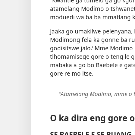
“Kwantle ga tumelo ga go kgo
atamelang Modimo o tshwanets
moduedi wa ba ba mmatlang ka
Jaaka go umakilwe pelenyana, 
Modimong fela ka gonne ba ruti
godisitswe jalo.’ Mme Modimo
tlhomamisege gore o teng le go
mabaka a go bo Baebele e gatel
gore re mo itse.
“Atamelang Modimo, mme o tl
O ka dira eng gore 
SE BAEBELE E SE BUANG