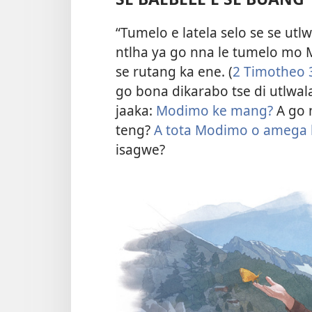
“Tumelo e latela selo se se utlw
ntlha ya go nna le tumelo mo 
se rutang ka ene. (
2 Timotheo 
go bona dikarabo tse di utlwala
jaaka:
Modimo ke mang?
A go 
teng?
A tota Modimo o amega 
isagwe?