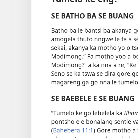
SE BATHO BA SE BUANG
Batho ba le bantsi ba akanya 
amogela thuto nngwe le fa a s
sekai, akanya ka motho yo o t
Modimong.” Fa motho yoo a b
Modimong?” a ka nna a re, “Ke g
Seno se ka tswa se dira gore 
magareng ga go nna le tumelo
SE BAEBELE E SE BUANG
“Tumelo ke go lebelela ka
tlho
pontsho e e bonalang sentle ya
(
Bahebera 11:1
) Gore motho a 