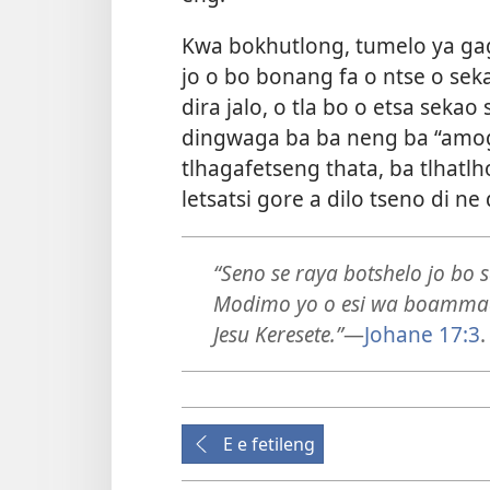
Kwa bokhutlong, tumelo ya ga
jo o bo bonang fa o ntse o sek
dira jalo, o tla bo o etsa sekao 
dingwaga ba ba neng ba “amog
tlhagafetseng thata, ba tlhatlh
letsatsi gore a dilo tseno di ne 
“Seno se raya botshelo jo bo s
Modimo yo o esi wa boammaar
Jesu Keresete.”
—
Johane 17:3
.
E e fetileng