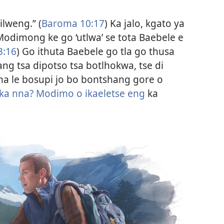
ilweng.” (
Baroma 10:17
) Ka jalo, kgato ya
Modimong ke go ‘utlwa’ se tota Baebele e
3:16
) Go ithuta Baebele go tla go thusa
ng tsa dipotso tsa botlhokwa, tse di
na le bosupi jo bo bontshang gore o
ka nna?
Modimo o ikaeletse eng
ka