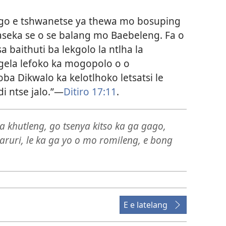
go e tshwanetse ya thewa mo bosuping
aseka se o se balang mo Baebeleng. Fa o
sa baithuti ba lekgolo la ntlha la
ela lefoko ka mogopolo o o
oba Dikwalo ka kelotlhoko letsatsi le
di ntse jalo.”—
Ditiro 17:11
.
a khutleng, go tsenya kitso ka ga gago,
uri, le ka ga yo o mo romileng, e bong
E e latelang