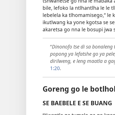
tshwanetse go nna le mabaka a
bile, lefoko la ntlhantlha le le
lebelela ka tlhomamisego,” le 
ikutlwang ka yone kgotsa se se
akaretsa go nna le bosupi jwa 
“
Dinonofo tse di sa bonaleng
popong ya lefatshe go ya pele
dirilweng, e leng maatla a g
1:20
.
Goreng go le botlho
SE BAEBELE E SE BUANG