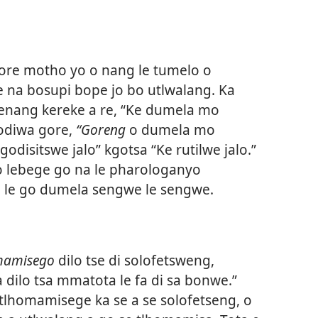
gore motho yo o nang le tumelo o
e na bosupi bope jo bo utlwalang. Ka
senang kereke a re, “Ke dumela mo
odiwa gore,
“Goreng
o dumela mo
odisitswe jalo” kgotsa “Ke rutilwe jalo.”
go lebege go na le pharologanyo
 le go dumela sengwe le sengwe.
mamisego
dilo tse di solofetsweng,
 dilo tsa mmatota le fa di sa bonwe.”
tlhomamisege ka se a se solofetseng, o