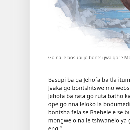
Go na le bosupi jo bontsi jwa gore 
Basupi ba ga Jehofa ba tla itu
Jaaka go bontshitswe mo websit
Jehofa ba rata go ruta batho 
ope go nna leloko la bodumedi 
bontsha fela se Baebele e se 
mongwe o na le tshwanelo ya g
eng.”