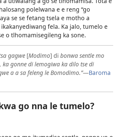
 a utlwalang a go se tlhomamisa. Tota e
 tlhalosang polelwana e e reng “go
kaya se se fetang tsela e motho a
 ikakanyediwang fela. Ka jalo, tumelo e
se o tlhomamisegileng ka sone.
 tsa gagwe
[
Modimo
] di
bonwa sentle mo
, ka gonne di lemogiwa ka dilo tse di
agwe a a sa feleng le Bomodimo.”
—
Baroma
kwa go nna le tumelo?