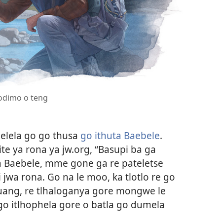
Modimo o teng
melela go go thusa
go ithuta Baebele
.
e ya rona ya jw.org, “Basupi ba ga
ka Baebele, mme gone ga re pateletse
jwa rona. Go na le moo, ka tlotlo re go
buang, re tlhaloganya gore mongwe le
o itlhophela gore o batla go dumela