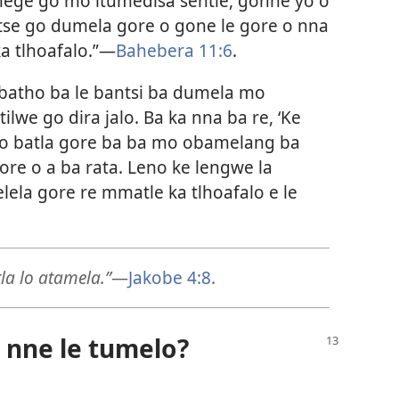
nege go mo itumedisa sentle, gonne yo o
e go dumela gore o gone le gore o nna
 tlhoafalo.”—
Bahebera 11:6
.
batho ba le bantsi ba dumela mo
lwe go dira jalo. Ba ka nna ba re, ‘Ke
 o batla gore ba ba mo obamelang ba
re o a ba rata. Leno ke lengwe la
ela gore re mmatle ka tlhoafalo e le
a lo atamela.”
—
Jakobe 4:8
.
o nne le tumelo?