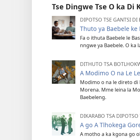
Tse Dingwe Tse O ka Di 
DIPOTSO TSE GANTSI D
Thuto ya Baebele ke
Fa o ithuta Baebele le Ba
nngwe ya Baebele. O ka la
DITHUTO TSA BOTLHOKW
A Modimo O na Le Le
Modimo o na le direto di 
Morena. Mme leina la Mod
Baebeleng.
DIKARABO TSA DIPOTSO 
A go A Tlhokega Gor
A motho a ka kgona go o