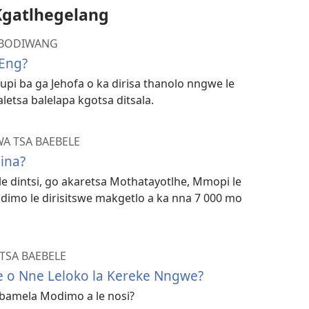
Kgatlhegelang
I BODIWANG
 Eng?
supi ba ga Jehofa o ka dirisa thanolo nngwe le
letsa balelapa kgotsa ditsala.
A TSA BAEBELE
ina?
le dintsi, go akaretsa Mothatayotlhe, Mmopi le
imo le dirisitswe makgetlo a ka nna 7 000 mo
TSA BAEBELE
e o Nne Leloko la Kereke Nngwe?
bamela Modimo a le nosi?