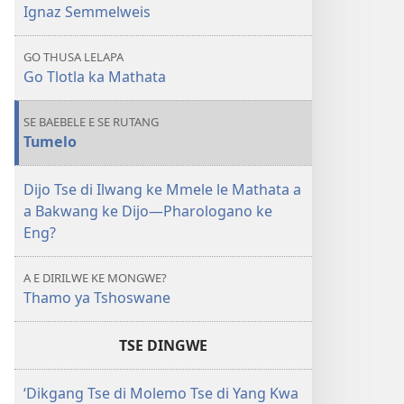
Dintsi
Ignaz Semmelweis
GO THUSA LELAPA
Go Tlotla ka Mathata
SE BAEBELE E SE RUTANG
Tumelo
Dijo Tse di Ilwang ke Mmele le Mathata a
a Bakwang ke Dijo—Pharologano ke
Eng?
A E DIRILWE KE MONGWE?
Thamo ya Tshoswane
TSE DINGWE
‘Dikgang Tse di Molemo Tse di Yang Kwa