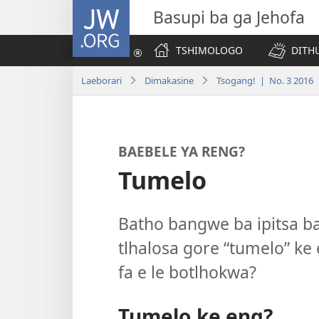
JW.ORG
Basupi ba ga Jehofa
TSHIMOLOGO
DITH
Laeborari
Dimakasine
Tsogang! | No. 3 2016
BAEBELE YA RENG?
Tumelo
Batho bangwe ba ipitsa 
tlhalosa gore “tumelo” ke
fa e le botlhokwa?
Tumelo ke eng?