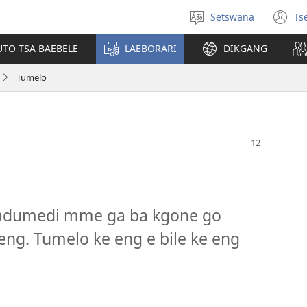
Setswana
Ts
Tlhopha
(e
puo
bu
UTO TSA BAEBELE
LAEBORARI
DIKGANG
ts
e
Tumelo
n
badumedi mme ga ba kgone go
 eng. Tumelo ke eng e bile ke eng