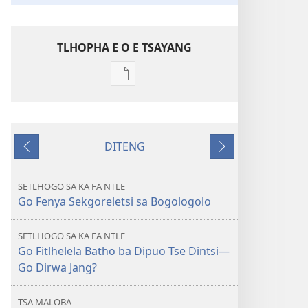
TLHOPHA E O E TSAYANG
Ditsela
tsa
go
itseela
DITENG
dikgatiso
E
E
tsa
e
e
ileketeroniki
fetileng
latelang
SETLHOGO SA KA FA NTLE
TSOGANG!
Go Fenya Sekgoreletsi sa Bogologolo
Go
Fitlhelela
SETLHOGO SA KA FA NTLE
Batho
Go Fitlhelela Batho ba Dipuo Tse Dintsi—
ba
Go Dirwa Jang?
Dipuo
Tse
TSA MALOBA