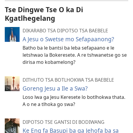
Tse Dingwe Tse O ka Di
Kgatlhegelang
DIKARABO TSA DIPOTSO TSA BAEBELE
A Jesu o Swetse mo Sefapaanong?
Batho ba le bantsi ba leba sefapaano e le
letshwao la Bokeresete. A re tshwanetse go se
dirisa mo kobamelong?
DITHUTO TSA BOTLHOKWA TSA BAEBELE
Goreng Jesu a Ile a Swa?
Loso lwa ga Jesu Keresete lo botlhokwa thata.
A o ne a tlhoka go swa?
DIPOTSO TSE GANTSI DI BODIWANG
Ke Eng fa Basupi ba ga Jehofa ba sa