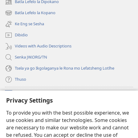
Batla Lefelo la Dipokano
(e
bula
Batla Lefelo la Kopano
(e
tsebe
bula
e
Ke Eng se Sesha
tsebe
nngwe)
e
Dibidio
nngwe)
Videos with Audio Descriptions
Senka JW.ORG/TN
Tsela ya go Ikgolaganya le Rona mo Lefatsheng Lotlhe
Thuso
Meneelo
(e
Privacy Settings
bula
tsebe
LAEBORARI YA MO INTERNET
To provide you with the best possible experience, we
(e
e
use cookies and similar technologies. Some cookies
bula
nngwe)
®
JW Hub
tsebe
are necessary to make our website work and cannot
(e
e
be refused. You can accept or decline the use of
bula