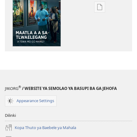
Ditsela
tsa
go
itseela
dikgatiso
tsa
ileketeroniki
TSOGANG!
Maatla
A
a
®
JW.ORG
/ WEBSITE YA SEMOLAO YA BASUPI BA GA JEHOFA
Sa
Tlwaelegang
Appearance Settings
a
Tswa
Dilinki
mo
go
Kopa Thuto ya Baebele ya Mahala
Mang?