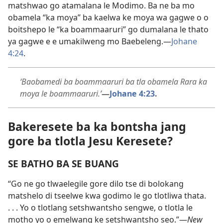
matshwao go atamalana le Modimo. Ba ne ba mo
obamela “ka moya” ba kaelwa ke moya wa gagwe o o
boitshepo le “ka boammaaruri” go dumalana le thato
ya gagwe e e umakilweng mo Baebeleng.—
Johane
4:24
.
‘Baobamedi ba boammaaruri ba tla obamela Rara ka
moya le boammaaruri.’
—
Johane 4:23
.
Bakeresete ba ka bontsha jang
gore ba tlotla Jesu Keresete?
SE BATHO BA SE BUANG
“Go ne go tlwaelegile gore dilo tse di bolokang
matshelo di tseelwe kwa godimo le go tlotliwa thata.
. . . Yo o tlotlang setshwantsho sengwe, o tlotla le
motho yo o emelwang ke setshwantsho seo.”—
New