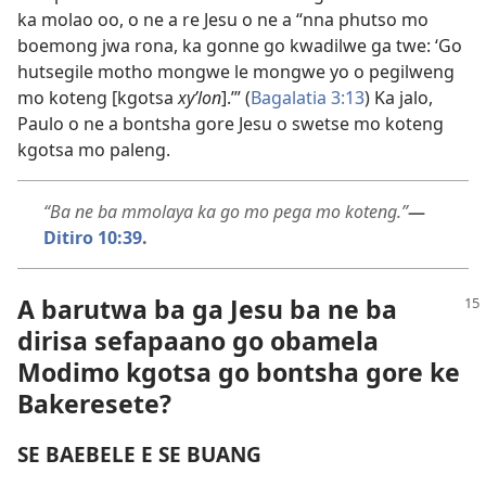
ka molao oo, o ne a re Jesu o ne a “nna phutso mo
boemong jwa rona, ka gonne go kwadilwe ga twe: ‘Go
hutsegile motho mongwe le mongwe yo o pegilweng
mo koteng [kgotsa
xyʹlon
].’” (
Bagalatia 3:13
) Ka jalo,
Paulo o ne a bontsha gore Jesu o swetse mo koteng
kgotsa mo paleng.
“Ba ne ba mmolaya ka go mo pega mo koteng.”
—
Ditiro 10:39
.
A barutwa ba ga Jesu ba ne ba
dirisa sefapaano go obamela
Modimo kgotsa go bontsha gore ke
Bakeresete?
SE BAEBELE E SE BUANG