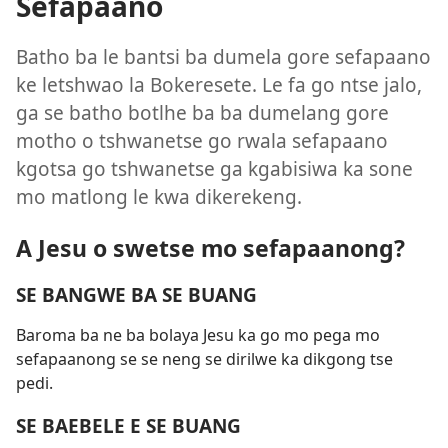
Sefapaano
Batho ba le bantsi ba dumela gore sefapaano
ke letshwao la Bokeresete. Le fa go ntse jalo,
ga se batho botlhe ba ba dumelang gore
motho o tshwanetse go rwala sefapaano
kgotsa go tshwanetse ga kgabisiwa ka sone
mo matlong le kwa dikerekeng.
A Jesu o swetse mo sefapaanong?
SE BANGWE BA SE BUANG
Baroma ba ne ba bolaya Jesu ka go mo pega mo
sefapaanong se se neng se dirilwe ka dikgong tse
pedi.
SE BAEBELE E SE BUANG