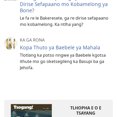
Dirise Sefapaano mo Kobamelong ya
Bone?
Le fa re le Bakeresete, ga re dirise sefapaano
mo kobamelong. Ka ntlha yang?
KA GA RONA
Kopa Thuto ya Baebele ya Mahala
Tlotlang ka potso nngwe ya Baebele kgotsa
ithute mo go oketsegileng ka Basupi ba ga
Jehofa.
TLHOPHA E O E
TSAYANG