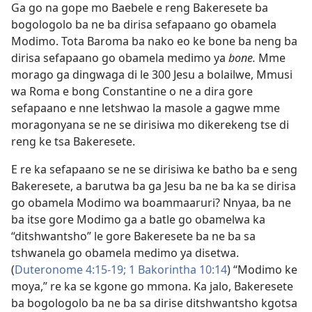
Ga go na gope mo Baebele e reng Bakeresete ba
bogologolo ba ne ba dirisa sefapaano go obamela
Modimo. Tota Baroma ba nako eo ke bone ba neng ba
dirisa sefapaano go obamela medimo ya
bone.
Mme
morago ga dingwaga di le 300 Jesu a bolailwe, Mmusi
wa Roma e bong Constantine o ne a dira gore
sefapaano e nne letshwao la masole a gagwe mme
moragonyana se ne se dirisiwa mo dikerekeng tse di
reng ke tsa Bakeresete.
E re ka sefapaano se ne se dirisiwa ke batho ba e seng
Bakeresete, a barutwa ba ga Jesu ba ne ba ka se dirisa
go obamela Modimo wa boammaaruri? Nnyaa, ba ne
ba itse gore Modimo ga a batle go obamelwa ka
“ditshwantsho” le gore Bakeresete ba ne ba sa
tshwanela go obamela medimo ya disetwa.
(
Duteronome 4:15-19;
1 Bakorintha 10:14
) “Modimo ke
moya,” re ka se kgone go mmona. Ka jalo, Bakeresete
ba bogologolo ba ne ba sa dirise ditshwantsho kgotsa