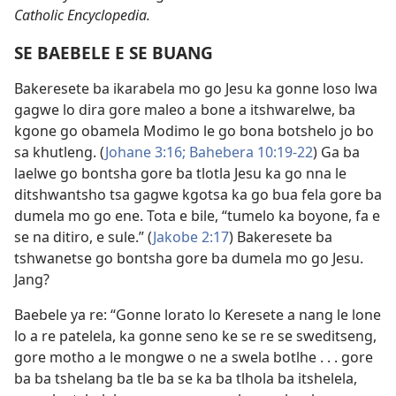
Catholic Encyclopedia.
SE BAEBELE E SE BUANG
Bakeresete ba ikarabela mo go Jesu ka gonne loso lwa
gagwe lo dira gore maleo a bone a itshwarelwe, ba
kgone go obamela Modimo le go bona botshelo jo bo
sa khutleng. (
Johane 3:16;
Bahebera 10:19-22
) Ga ba
laelwe go bontsha gore ba tlotla Jesu ka go nna le
ditshwantsho tsa gagwe kgotsa ka go bua fela gore ba
dumela mo go ene. Tota e bile, “tumelo ka boyone, fa e
se na ditiro, e sule.” (
Jakobe 2:17
) Bakeresete ba
tshwanetse go bontsha gore ba dumela mo go Jesu.
Jang?
Baebele ya re: “Gonne lorato lo Keresete a nang le lone
lo a re patelela, ka gonne seno ke se re se sweditseng,
gore motho a le mongwe o ne a swela botlhe . . . gore
ba ba tshelang ba tle ba se ka ba tlhola ba itshelela,