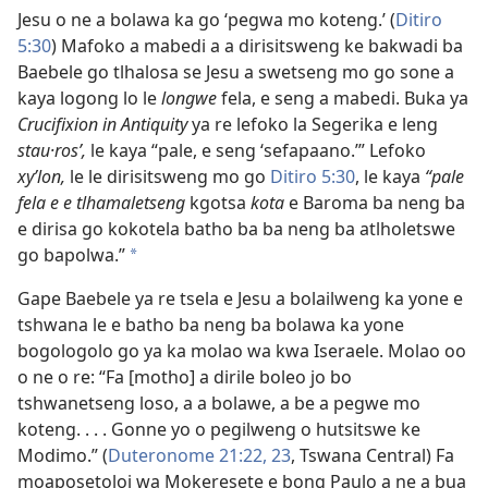
Jesu o ne a bolawa ka go ‘pegwa mo koteng.’ (
Ditiro
5:30
) Mafoko a mabedi a a dirisitsweng ke bakwadi ba
Baebele go tlhalosa se Jesu a swetseng mo go sone a
kaya logong lo le
longwe
fela, e seng a mabedi. Buka ya
Crucifixion in Antiquity
ya re lefoko la Segerika e leng
stau·rosʹ,
le kaya “pale, e seng ‘sefapaano.’” Lefoko
xyʹlon,
le le dirisitsweng mo go
Ditiro 5:30
, le kaya
“pale
fela e e tlhamaletseng
kgotsa
kota
e Baroma ba neng ba
e dirisa go kokotela batho ba ba neng ba atlholetswe
go bapolwa.”
*
Gape Baebele ya re tsela e Jesu a bolailweng ka yone e
tshwana le e batho ba neng ba bolawa ka yone
bogologolo go ya ka molao wa kwa Iseraele. Molao oo
o ne o re: “Fa [motho] a dirile boleo jo bo
tshwanetseng loso, a a bolawe, a be a pegwe mo
koteng. . . . Gonne yo o pegilweng o hutsitswe ke
Modimo.” (
Duteronome 21:22, 23
, Tswana Central) Fa
moaposetoloi wa Mokeresete e bong Paulo a ne a bua