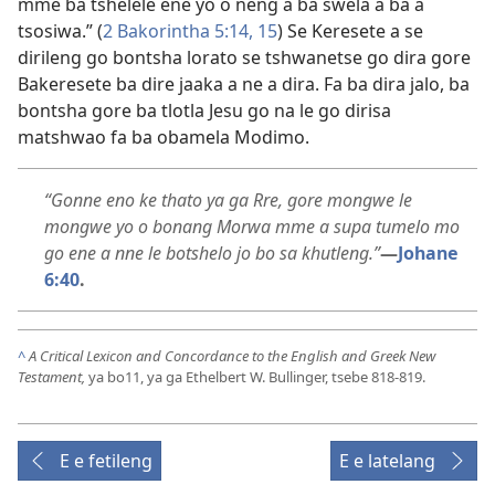
mme ba tshelele ene yo o neng a ba swela a ba a
tsosiwa.” (
2 Bakorintha 5:14, 15
) Se Keresete a se
dirileng go bontsha lorato se tshwanetse go dira gore
Bakeresete ba dire jaaka a ne a dira. Fa ba dira jalo, ba
bontsha gore ba tlotla Jesu go na le go dirisa
matshwao fa ba obamela Modimo.
“Gonne eno ke thato ya ga Rre, gore mongwe le
mongwe yo o bonang Morwa mme a supa tumelo mo
go ene a nne le botshelo jo bo sa khutleng.”
—
Johane
6:40
.
^
A Critical Lexicon and Concordance to the English and Greek New
Testament,
ya bo11, ya ga Ethelbert W. Bullinger, tsebe 818-819.
E e fetileng
E e latelang