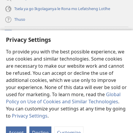
Tsela ya go Ikgolaganya le Rona mo Lefatsheng Lotlhe
Thuso
Meneelo
(e
Privacy Settings
bula
tsebe
LAEBORARI YA MO INTERNET
To provide you with the best possible experience, we
(e
e
use cookies and similar technologies. Some cookies
bula
nngwe)
®
JW Hub
tsebe
are necessary to make our website work and cannot
(e
e
be refused. You can accept or decline the use of
bula
nngwe)
App
ya
JW Library
tsebe
additional cookies, which we use only to improve
e
your experience. None of this data will ever be sold or
nngwe)
used for marketing. To learn more, read the
Global
Policy on Use of Cookies and Similar Technologies
.
You can customize your settings at any time by going
Copyright
© 2026 Watch Tower Bible and Tract Society of Pennsylvania.
MELAWANA YA TIRISO
|
MOLAWANA WA TSHIRELETSEGO
|
PRIVACY
to
Privacy Settings
.
Tl
SETTINGS
Di
Accept
Decline
Customize