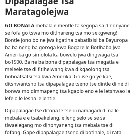
Dipapalagae Tsa
Maratagolejwa
GO BONALA
mebala e mentle fa segopa sa dinonyane
se fofa go tswa mo ditlhareng tsa mo sekgweng!
Bontle jono bo ne jwa kgatlha babatlisisi ba Bayuropa
ba ba neng ba goroga kwa Bogare le Botlhaba Jwa
Amerika go simolola ka bowelo jwa dingwaga tsa
bo1500. Ba ne ba bona dipapalagae tsa megatla e
meleele tse di fitlhelwang kwa dikgaolong tsa
boboatsatsi tsa kwa Amerika. Go ise go ye kae,
ditshwantsho tsa dipapalagae tseno tse dintle di ne di
bonwa mo dimmapeng tsa kgaolo eno e le letshwao la
lefelo le lesha le lentle.
Dipapalagae tse ditona le tse di namagadi di na le
mebala e e tsabakelang, e leng selo se se sa
tlwaelegang mo dinonyaneng tsa mebala tse di
fofang. Gape dipapalagae tseno di botlhale, di rata