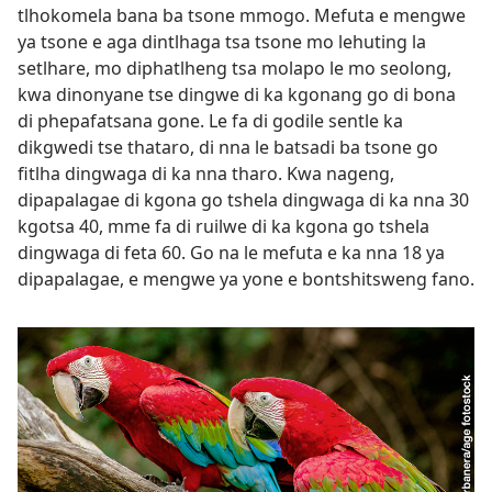
tlhokomela bana ba tsone mmogo. Mefuta e mengwe
ya tsone e aga dintlhaga tsa tsone mo lehuting la
setlhare, mo diphatlheng tsa molapo le mo seolong,
kwa dinonyane tse dingwe di ka kgonang go di bona
di phepafatsana gone. Le fa di godile sentle ka
dikgwedi tse thataro, di nna le batsadi ba tsone go
fitlha dingwaga di ka nna tharo. Kwa nageng,
dipapalagae di kgona go tshela dingwaga di ka nna 30
kgotsa 40, mme fa di ruilwe di ka kgona go tshela
dingwaga di feta 60. Go na le mefuta e ka nna 18 ya
dipapalagae, e mengwe ya yone e bontshitsweng fano.