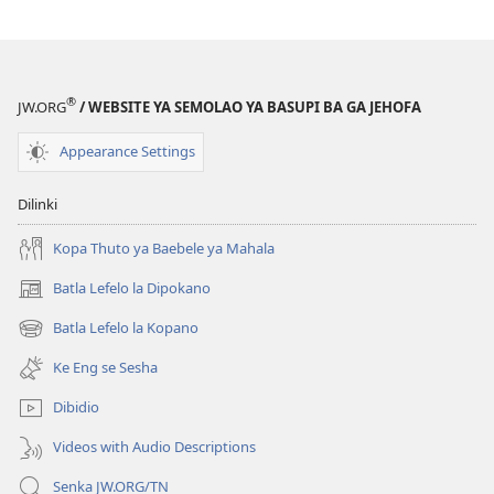
TSOGANG!
Baebele
A
ke
®
JW.ORG
/ WEBSITE YA SEMOLAO YA BASUPI BA GA JEHOFA
Buka
Fela
Appearance Settings
e
e
Dilinki
Molemo?
Kopa Thuto ya Baebele ya Mahala
Batla Lefelo la Dipokano
(e
bula
Batla Lefelo la Kopano
(e
tsebe
bula
e
Ke Eng se Sesha
tsebe
nngwe)
e
Dibidio
nngwe)
Videos with Audio Descriptions
Senka JW.ORG/TN