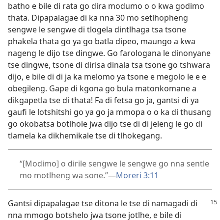
batho e bile di rata go dira modumo o o kwa godimo
thata. Dipapalagae di ka nna 30 mo setlhopheng
sengwe le sengwe di tlogela dintlhaga tsa tsone
phakela thata go ya go batla dipeo, maungo a kwa
nageng le dijo tse dingwe. Go farologana le dinonyane
tse dingwe, tsone di dirisa dinala tsa tsone go tshwara
dijo, e bile di di ja ka melomo ya tsone e megolo le e e
obegileng. Gape di kgona go bula matonkomane a
dikgapetla tse di thata! Fa di fetsa go ja, gantsi di ya
gaufi le lotshitshi go ya go ja mmopa o o ka di thusang
go okobatsa botlhole jwa dijo tse di di jeleng le go di
tlamela ka dikhemikale tse di tlhokegang.
“[Modimo] o dirile sengwe le sengwe go nna sentle
mo motlheng wa sone.”—
Moreri 3:11
Gantsi dipapalagae tse ditona le tse di namagadi di
nna mmogo botshelo jwa tsone jotlhe, e bile di