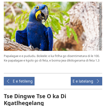
Papalagae e e pududu. Boleele: e ka fitlha go disentimetara di le 100.
Ke papalagae e kgolo go di feta, e boima jwa dikilogerama di feta 1.3
E e fetileng
E e latelang
Tse Dingwe Tse O ka Di
Kgatlhegelang