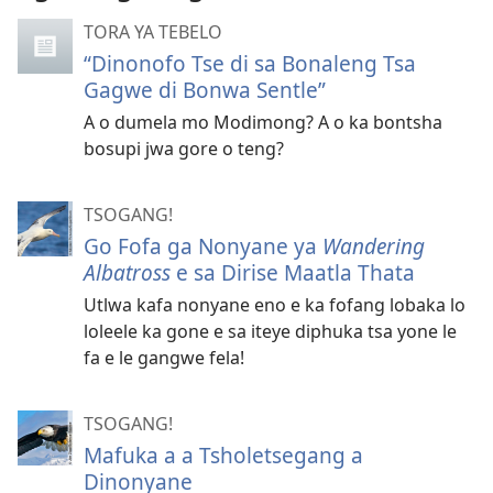
TORA YA TEBELO
“Dinonofo Tse di sa Bonaleng Tsa
Gagwe di Bonwa Sentle”
A o dumela mo Modimong? A o ka bontsha
bosupi jwa gore o teng?
TSOGANG!
Go Fofa ga Nonyane ya
Wandering
Albatross
e sa Dirise Maatla Thata
Utlwa kafa nonyane eno e ka fofang lobaka lo
loleele ka gone e sa iteye diphuka tsa yone le
fa e le gangwe fela!
TSOGANG!
Mafuka a a Tsholetsegang a
Dinonyane