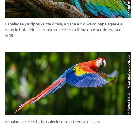
Papalagae ya diphuka tse ditala, e gape e bidiwang papalagae e e
nang le bohibidu le botala. Boleele: e ka fitlha go disentimetara di
le 95
Papalagae e e khibidu, Boleele: disentimetara di le 85