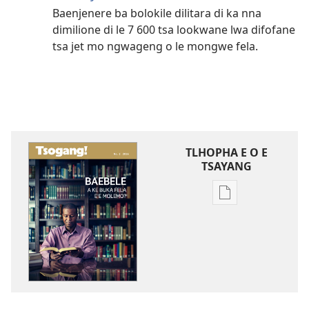
Baenjenere ba bolokile dilitara di ka nna
dimilione di le 7 600 tsa lookwane lwa difofane
tsa jet mo ngwageng o le mongwe fela.
TLHOPHA E O E
TSAYANG
Ditsela
tsa
go
itseela
dikgatiso
tsa
ileketeroniki