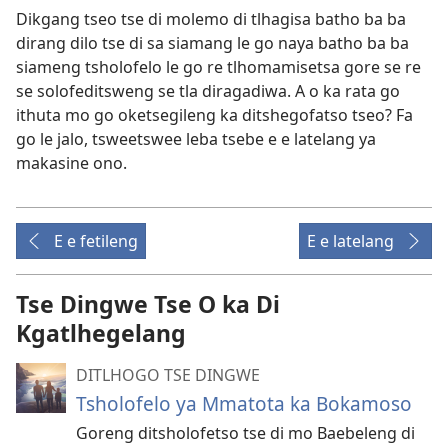
Dikgang tseo tse di molemo di tlhagisa batho ba ba
dirang dilo tse di sa siamang le go naya batho ba ba
siameng tsholofelo le go re tlhomamisetsa gore se re
se solofeditsweng se tla diragadiwa. A o ka rata go
ithuta mo go oketsegileng ka ditshegofatso tseo? Fa
go le jalo, tsweetswee leba tsebe e e latelang ya
makasine ono.
E e fetileng
E e latelang
Tse Dingwe Tse O ka Di
Kgatlhegelang
DITLHOGO TSE DINGWE
Tsholofelo ya Mmatota ka Bokamoso
Goreng ditsholofetso tse di mo Baebeleng di