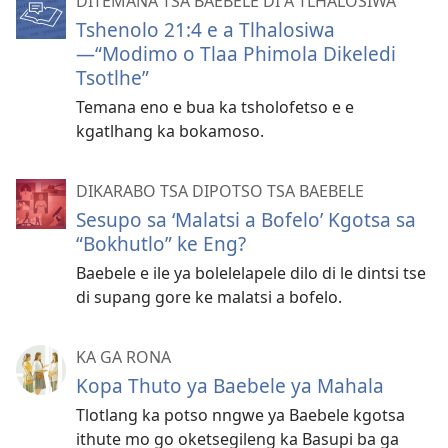
DITEMANA TSA BAEBELE DI A TLHALOSIWA
Tshenolo 21:4 e a Tlhalosiwa
—“Modimo o Tlaa Phimola Dikeledi
Tsotlhe”
Temana eno e bua ka tsholofetso e e
kgatlhang ka bokamoso.
DIKARABO TSA DIPOTSO TSA BAEBELE
Sesupo sa ‘Malatsi a Bofelo’ Kgotsa sa
“Bokhutlo” ke Eng?
Baebele e ile ya bolelelapele dilo di le dintsi tse
di supang gore ke malatsi a bofelo.
KA GA RONA
Kopa Thuto ya Baebele ya Mahala
Tlotlang ka potso nngwe ya Baebele kgotsa
ithute mo go oketsegileng ka Basupi ba ga