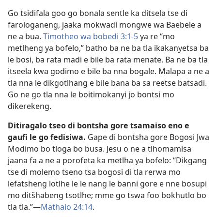
Go tsidifala goo go bonala sentle ka ditsela tse di
farologaneng, jaaka mokwadi mongwe wa Baebele a
ne a bua.
Timotheo wa bobedi 3:1-5
ya re “mo
metlheng ya bofelo,” batho ba ne ba tla ikakanyetsa ba
le bosi, ba rata madi e bile ba rata menate. Ba ne ba tla
itseela kwa godimo e bile ba nna bogale. Malapa a ne a
tla nna le dikgotlhang e bile bana ba sa reetse batsadi.
Go ne go tla nna le boitimokanyi jo bontsi mo
dikerekeng.
Ditiragalo tseo di bontsha gore tsamaiso eno e
gaufi le go fedisiwa.
Gape di bontsha gore Bogosi Jwa
Modimo bo tloga bo busa. Jesu o ne a tlhomamisa
jaana fa a ne a porofeta ka metlha ya bofelo: “Dikgang
tse di molemo tseno tsa bogosi di tla rerwa mo
lefatsheng lotlhe le le nang le banni gore e nne bosupi
mo ditšhabeng tsotlhe; mme go tswa foo bokhutlo bo
tla tla.”—
Mathaio 24:14
.