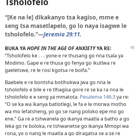
Tsholofelo
“[Ke na le] dikakanyo tsa kagiso, mme e
seng tsa masetlapelo, go lo naya isagwe le
tsholofelo.”
—
Jeremia 29:11
.
BUKA YA
HOPE IN THE AGE OF ANXIETY
YA RE:
“Tsholofelo ke . . . yone e re thusang go nna tsala ya
Modimo. Gape e re thusa go fenya go ikutlwa re
gaeletswe, re le rosi kgotsa re boifa.”
Baebele e re bontsha botlhokwa jwa go nna le
tsholofelo e bile e re tlhagisa gore re se ka ra nna le
tsholofelo e e seng ya mmatota.
Pesalema 146:3
ya re:
“O se ka wa ikanya batlotlegi, le fa e le morwa motho
wa mo lefatsheng, yo go se nang poloko epe mo go
ene.” Ga re a tshwanela go ikanya maatla a batho a go
leka go re boloka, re tshwanetse go ikanya Mmopi wa
rona, yo o nang le maatla a go diragatsa se a se re