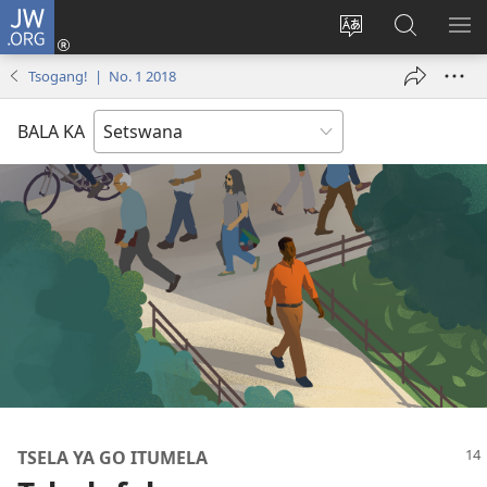
JW.ORG
Tsena
(e
Fetola
Senka
BO
bula
puo
JW.ORG/T
ME
Tsogang! | No. 1 2018
tsebe
ya
e
saete
BALA KA
nngwe)
TSELA YA GO ITUMELA