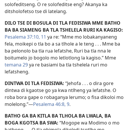
solofeditseng. O re solofeditse eng? Akanya ka
ditsholofetso tse di latelang.
DILO TSE DI BOSULA DI TLA FEDISIWA MME BATHO
BA BA SIAMENG BA TLA TSHELELA RURI KA KAGISO:
Pesalema 37:10, 11
ya re: “Mme mo lobakanyaneng
fela, moikepi o tla bo a sa tlhole a le teng . . . Mme ba
ba pelonolo ba tla rua lefatshe, Ruri ba tla nna le
boitumelo jo bogolo mo letlotlong la kagiso.” Mme
temana 29
ya re basiami ba tla tshelela ruri mo
lefatsheng.
DINTWA DI TLA FEDISIWA:
“Jehofa . . . o dira gore
dintwa di kgaotse go ya kwa ntlheng ya lefatshe. O
roba bora gape o robaganya lerumo; o fisa dikoloi mo
molelong.”—
Pesalema 46:8, 9
.
BATHO GA BA KITLA BA TLHOLA BA LWALA, BA
BOGA KGOTSA BA SWA:
“Mogope wa Modimo o mo
bathong . . . O tla phimola dikeledi tsotlhe mo