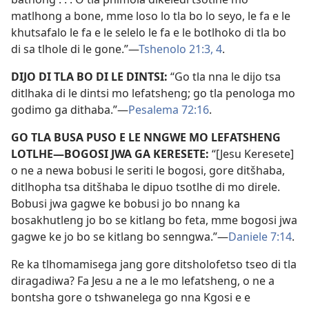
matlhong a bone, mme loso lo tla bo lo seyo, le fa e le
khutsafalo le fa e le selelo le fa e le botlhoko di tla bo
di sa tlhole di le gone.”—
Tshenolo 21:3, 4
.
DIJO DI TLA BO DI LE DINTSI:
“Go tla nna le dijo tsa
ditlhaka di le dintsi mo lefatsheng; go tla penologa mo
godimo ga dithaba.”—
Pesalema 72:16
.
GO TLA BUSA PUSO E LE NNGWE MO LEFATSHENG
LOTLHE—BOGOSI JWA GA KERESETE:
“[Jesu Keresete]
o ne a newa bobusi le seriti le bogosi, gore ditšhaba,
ditlhopha tsa ditšhaba le dipuo tsotlhe di mo direle.
Bobusi jwa gagwe ke bobusi jo bo nnang ka
bosakhutleng jo bo se kitlang bo feta, mme bogosi jwa
gagwe ke jo bo se kitlang bo senngwa.”—
Daniele 7:14
.
Re ka tlhomamisega jang gore ditsholofetso tseo di tla
diragadiwa? Fa Jesu a ne a le mo lefatsheng, o ne a
bontsha gore o tshwanelega go nna Kgosi e e