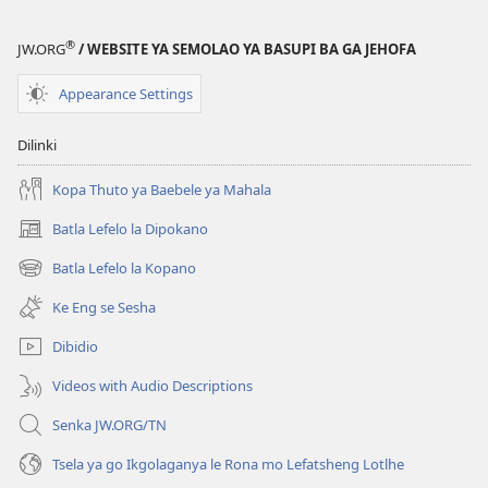
ya
go
®
JW.ORG
/ WEBSITE YA SEMOLAO YA BASUPI BA GA JEHOFA
Itumela
Appearance Settings
Dilinki
Kopa Thuto ya Baebele ya Mahala
Batla Lefelo la Dipokano
(e
bula
Batla Lefelo la Kopano
(e
tsebe
bula
e
Ke Eng se Sesha
tsebe
nngwe)
e
Dibidio
nngwe)
Videos with Audio Descriptions
Senka JW.ORG/TN
Tsela ya go Ikgolaganya le Rona mo Lefatsheng Lotlhe