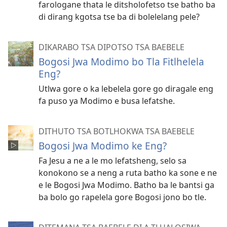
farologane thata le ditsholofetso tse batho ba
di dirang kgotsa tse ba di bolelelang pele?
DIKARABO TSA DIPOTSO TSA BAEBELE
Bogosi Jwa Modimo bo Tla Fitlhelela
Eng?
Utlwa gore o ka lebelela gore go diragale eng
fa puso ya Modimo e busa lefatshe.
DITHUTO TSA BOTLHOKWA TSA BAEBELE
Bogosi Jwa Modimo ke Eng?
Fa Jesu a ne a le mo lefatsheng, selo sa
konokono se a neng a ruta batho ka sone e ne
e le Bogosi Jwa Modimo. Batho ba le bantsi ga
ba bolo go rapelela gore Bogosi jono bo tle.