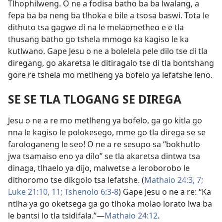
Tlhophilweng. O ne a fodisa batho ba ba lwalang, a
fepa ba ba neng ba tlhoka e bile a tsosa baswi. Tota le
dithuto tsa gagwe di na le melaometheo e e tla
thusang batho go tshela mmogo ka kagiso le ka
kutlwano. Gape Jesu o ne a bolelela pele dilo tse di tla
diregang, go akaretsa le ditiragalo tse di tla bontshang
gore re tshela mo metlheng ya bofelo ya lefatshe leno.
SE SE TLA TLOGANG SE DIREGA
Jesu o ne a re mo metlheng ya bofelo, ga go kitla go
nna le kagiso le polokesego, mme go tla direga se se
farologaneng le seo! O ne a re sesupo sa “bokhutlo
jwa tsamaiso eno ya dilo” se tla akaretsa dintwa tsa
dinaga, tlhaelo ya dijo, malwetse a leroborobo le
dithoromo tse dikgolo tsa lefatshe. (
Mathaio 24:3,
7;
Luke 21:10, 11;
Tshenolo 6:3-8
) Gape Jesu o ne a re: “Ka
ntlha ya go oketsega ga go tlhoka molao lorato lwa ba
le bantsi lo tla tsidifala.”—
Mathaio 24:12
.