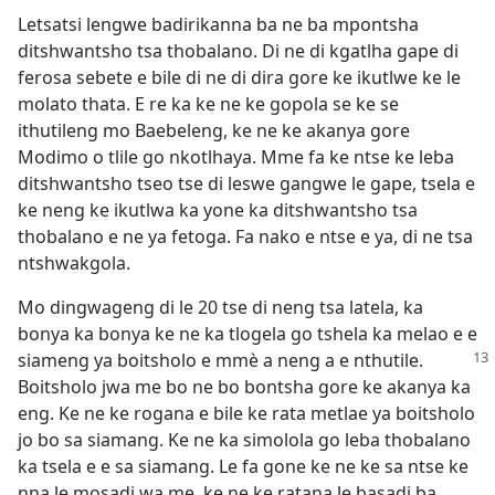
Letsatsi lengwe badirikanna ba ne ba mpontsha
ditshwantsho tsa thobalano. Di ne di kgatlha gape di
ferosa sebete e bile di ne di dira gore ke ikutlwe ke le
molato thata. E re ka ke ne ke gopola se ke se
ithutileng mo Baebeleng, ke ne ke akanya gore
Modimo o tlile go nkotlhaya. Mme fa ke ntse ke leba
ditshwantsho tseo tse di leswe gangwe le gape, tsela e
ke neng ke ikutlwa ka yone ka ditshwantsho tsa
thobalano e ne ya fetoga. Fa nako e ntse e ya, di ne tsa
ntshwakgola.
Mo dingwageng di le 20 tse di neng tsa latela, ka
bonya ka bonya ke ne ka tlogela go tshela ka melao e e
siameng ya boitsholo e mmè a
neng a e nthutile.
Boitsholo jwa me bo ne bo bontsha gore ke akanya ka
eng. Ke ne ke rogana e bile ke rata metlae ya boitsholo
jo bo sa siamang. Ke ne ka simolola go leba thobalano
ka tsela e e sa siamang. Le fa gone ke ne ke sa ntse ke
nna le mosadi wa me, ke ne ke ratana le basadi ba