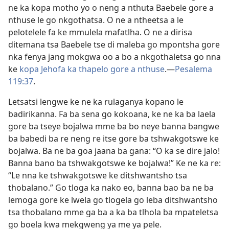
ne ka kopa motho yo o neng a nthuta Baebele gore a
nthuse le go nkgothatsa. O ne a ntheetsa a le
pelotelele fa ke mmulela mafatlha. O ne a dirisa
ditemana tsa Baebele tse di maleba go mpontsha gore
nka fenya jang mokgwa oo a bo a nkgothaletsa go nna
ke
kopa Jehofa ka thapelo gore a nthuse
.—
Pesalema
119:37
.
Letsatsi lengwe ke ne ka rulaganya kopano le
badirikanna. Fa ba sena go kokoana, ke ne ka ba laela
gore ba tseye bojalwa mme ba bo neye banna bangwe
ba babedi ba re neng re itse gore ba tshwakgotswe ke
bojalwa. Ba ne ba goa jaana ba gana: “O ka se dire jalo!
Banna bano ba tshwakgotswe ke bojalwa!” Ke ne ka re:
“Le nna ke tshwakgotswe ke ditshwantsho tsa
thobalano.” Go tloga ka nako eo, banna bao ba ne ba
lemoga gore ke lwela go tlogela go leba ditshwantsho
tsa thobalano mme ga ba a ka ba tlhola ba mpateletsa
go boela kwa mekgweng ya me ya pele.