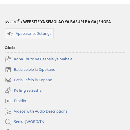
YA
TEBELO
Baebele
®
JW.ORG
/ WEBSITE YA SEMOLAO YA BASUPI BA GA JEHOFA
—
Kafa
Appearance Settings
e
Falotseng
Dilinki
ka
Gone
Kopa Thuto ya Baebele ya Mahala
Batla Lefelo la Dipokano
(e
bula
Batla Lefelo la Kopano
(e
tsebe
bula
e
Ke Eng se Sesha
tsebe
nngwe)
e
Dibidio
nngwe)
Videos with Audio Descriptions
Senka JW.ORG/TN