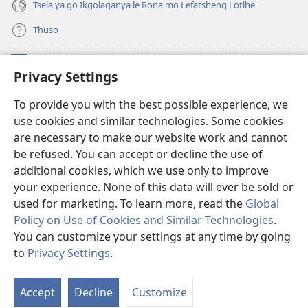
Tsela ya go Ikgolaganya le Rona mo Lefatsheng Lotlhe
Thuso
Meneelo
(e
Privacy Settings
bula
tsebe
LAEBORARI YA MO INTERNET
To provide you with the best possible experience, we
(e
e
use cookies and similar technologies. Some cookies
bula
nngwe)
®
JW Hub
tsebe
are necessary to make our website work and cannot
(e
e
be refused. You can accept or decline the use of
bula
nngwe)
App
ya
JW Library
tsebe
additional cookies, which we use only to improve
e
your experience. None of this data will ever be sold or
nngwe)
used for marketing. To learn more, read the
Global
Policy on Use of Cookies and Similar Technologies
.
You can customize your settings at any time by going
Copyright
© 2026 Watch Tower Bible and Tract Society of Pennsylvania.
MELAWANA YA TIRISO
|
MOLAWANA WA TSHIRELETSEGO
|
PRIVACY
to
Privacy Settings
.
Tl
SETTINGS
Di
Accept
Decline
Customize