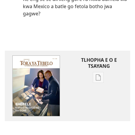
kwa Mexico a batle go fetola botho jwa
gagwe?
TLHOPHA E O E
TSAYANG
Ditsela
tsa
go
itseela
dikgatiso
tsa
ileketeroniki
TORA