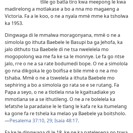
tlile go batla tiro kwa meepong le kwa
madirelong a motlakase a bo a nna mo magaeng a
Victoria. Fa a le koo, o ne a nyala mmè mme ka tsholwa
ka 1953.
Dingwaga di le mmalwa moragonyana, mmè o ne a
simolola go ithuta Baebele le Basupi ba ga Jehofa, ka
jalo dithuto tsa Baebele di ne tsa nwelelela mo
mogopolong wa me fa ke sa le monnye. Le fa go ntse
jalo, rre o ne a sa rate bodumedi bope. O ne a simolola
go nna dikgoka le go boifisa e bile mmè o ne a mo
tshaba. Mmè o ne a tswelela a ithuta Baebele mo
sephiring a bo a simolola go rata se e se rutang. Fa
Papa a seyo, o ne a tlotlela nna le kgaitsadiake yo
mmotlana se a se ithutileng. O ne a re bolelela ka
lefatshe la paradaise le le tlang le kafa re ka itumelang
ka gone fa re tshela ka melao ya Baebele ya boitsholo.
—
Pesalema 37:10,
29;
Isaia 48:17
.
Fa ke le dingwaga di le 18, ke ne ka patelesega go tswa