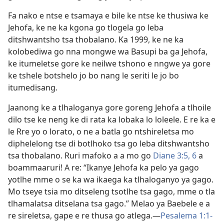
Fa nako e ntse e tsamaya e bile ke ntse ke thusiwa ke
Jehofa, ke ne ka kgona go tlogela go leba
ditshwantsho tsa thobalano. Ka 1999, ke ne ka
kolobediwa go nna mongwe wa Basupi ba ga Jehofa,
ke itumeletse gore ke neilwe tshono e nngwe ya gore
ke tshele botshelo jo bo nang le seriti le jo bo
itumedisang.
Jaanong ke a tlhaloganya gore goreng Jehofa a tlhoile
dilo tse ke neng ke di rata ka lobaka lo loleele. E re ka e
le Rre yo o lorato, o ne a batla go ntshireletsa mo
diphelelong tse di botlhoko tsa go leba ditshwantsho
tsa thobalano. Ruri mafoko a a mo go
Diane 3:5, 6
a
boammaaruri! A re: “Ikanye Jehofa ka pelo ya gago
yotlhe mme o se ka wa ikaega ka tlhaloganyo ya gago.
Mo tseye tsia mo ditseleng tsotlhe tsa gago, mme o tla
tlhamalatsa ditselana tsa gago.” Melao ya Baebele e a
re sireletsa, gape e re thusa go atlega.—
Pesalema 1:1-