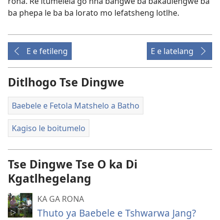
rona. Re itumelela go nna bangwe ba bakaulengwe ba
ba phepa le ba ba lorato mo lefatsheng lotlhe.
E e fetileng
E e latelang
Ditlhogo Tse Dingwe
Baebele e Fetola Matshelo a Batho
Kagiso le boitumelo
Tse Dingwe Tse O ka Di
Kgatlhegelang
KA GA RONA
Thuto ya Baebele e Tshwarwa Jang?