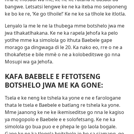
bangwe. Letsatsi lengwe ke ne ka iteba mo seiponeng
ke bo ke re, ‘Ke go tlhoile!’ Ke ne ke sa tlhole ke itlotla.
Lenyalo la me le ne la thubega mme botshelo jwa me
jwa tlhakatlhakana. Ke ne ka rapela Jehofa ka pelo
yotlhe mme ka simolola go ithuta Baebele gape
morago ga dingwaga di le 20. Ka nako eo, rre o ne a
tlhokafetse e bile mmè o ne a kolobeditswe go nna
Mosupi wa ga Jehofa.
KAFA BAEBELE E FETOTSENG
BOTSHELO JWA ME KA GONE:
Tsela e ke neng ke tshela ka yone e ne e farologane
thata le tsela e Baebele e batlang re tshela ka yone.
Mme jaanong ke ne ke ikemiseditse go nna le kagiso
ya mogopolo e Baebele e e solofetsang. Ke ne ka
simolola go bua puo e e phepa le go laola bogale.
Gape ke ne ka tlogela boitsholo jo bo sa siamang, go