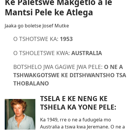
Ke Paletswe Makgetlo a le
Mantsi Pele ke Atlega
Jaaka go boletse Josef Mutke
O TSHOTSWE KA:
1953
O TSHOLETSWE KWA:
AUSTRALIA
BOTSHELO JWA GAGWE JWA PELE:
O NE A
TSHWAKGOTSWE KE DITSHWANTSHO TSA
THOBALANO
TSELA E KE NENG KE
TSHELA KA YONE PELE:
Ka 1949, rre o ne a fudugela mo
Australia a tswa kwa Jeremane. O ne a