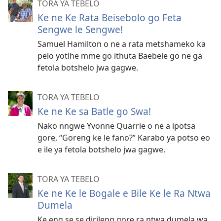
TORA YA TEBELO
Ke ne Ke Rata Beisebolo go Feta
Sengwe le Sengwe!
Samuel Hamilton o ne a rata metshameko ka
pelo yotlhe mme go ithuta Baebele go ne ga
fetola botshelo jwa gagwe.
TORA YA TEBELO
Ke ne Ke sa Batle go Swa!
Nako nngwe Yvonne Quarrie o ne a ipotsa
gore, “Goreng ke le fano?” Karabo ya potso eo
e ile ya fetola botshelo jwa gagwe.
TORA YA TEBELO
Ke ne Ke le Bogale e Bile Ke le Ra Ntwa
Dumela
Ke eng se se dirileng gore ra ntwa dumela wa