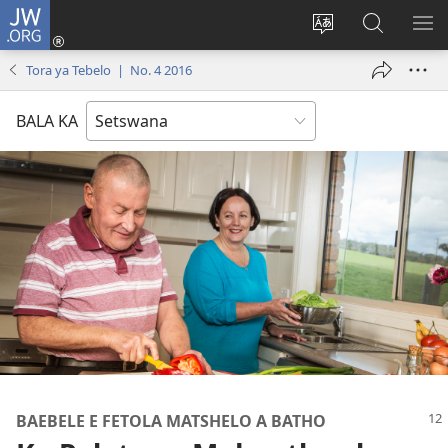
JW.ORG
Tsena
(e
Fetola
Senka
BO
bula
puo
JW.ORG/T
ME
Tora ya Tebelo | No. 4 2016
tsebe
ya
e
saete
BALA KA
nngwe)
BAEBELE E FETOLA MATSHELO A BATHO