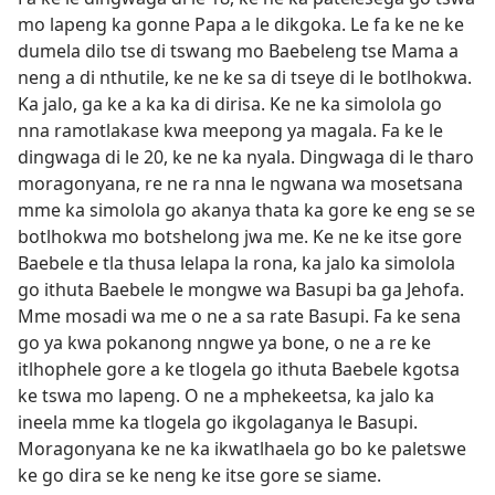
mo lapeng ka gonne Papa a le dikgoka. Le fa ke ne ke
dumela dilo tse di tswang mo Baebeleng tse Mama a
neng a di nthutile, ke ne ke sa di tseye di le botlhokwa.
Ka jalo, ga ke a ka ka di dirisa. Ke ne ka simolola go
nna ramotlakase kwa meepong ya magala. Fa ke le
dingwaga di le 20, ke ne ka nyala. Dingwaga di le tharo
moragonyana, re ne ra nna le ngwana wa mosetsana
mme ka simolola go akanya thata ka gore ke eng se se
botlhokwa mo botshelong jwa me. Ke ne ke itse gore
Baebele e tla thusa lelapa la rona, ka jalo ka simolola
go ithuta Baebele le mongwe wa Basupi ba ga Jehofa.
Mme mosadi wa me o ne a sa rate Basupi. Fa ke sena
go ya kwa pokanong nngwe ya bone, o ne a re ke
itlhophele gore a ke tlogela go ithuta Baebele kgotsa
ke tswa mo lapeng. O ne a mphekeetsa, ka jalo ka
ineela mme ka tlogela go ikgolaganya le Basupi.
Moragonyana ke ne ka ikwatlhaela go bo ke paletswe
ke go dira se ke neng ke itse gore se siame.