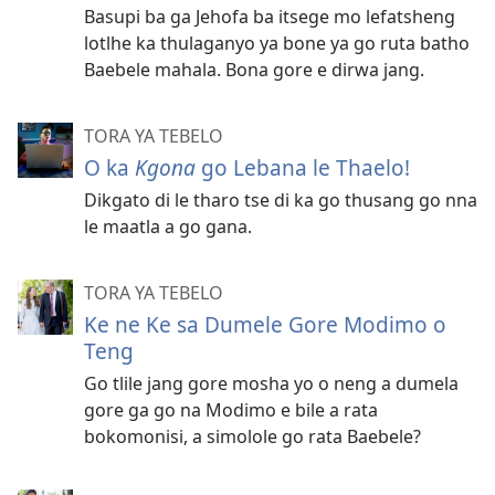
Basupi ba ga Jehofa ba itsege mo lefatsheng
lotlhe ka thulaganyo ya bone ya go ruta batho
Baebele mahala. Bona gore e dirwa jang.
TORA YA TEBELO
O ka
Kgona
go Lebana le Thaelo!
Dikgato di le tharo tse di ka go thusang go nna
le maatla a go gana.
TORA YA TEBELO
Ke ne Ke sa Dumele Gore Modimo o
Teng
Go tlile jang gore mosha yo o neng a dumela
gore ga go na Modimo e bile a rata
bokomonisi, a simolole go rata Baebele?