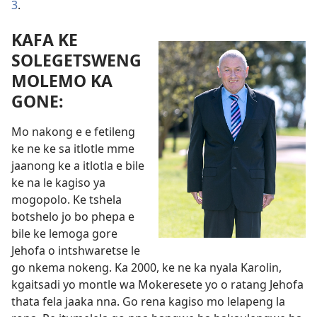
3
.
KAFA KE
SOLEGETSWENG
MOLEMO KA
GONE:
Mo nakong e e fetileng
ke ne ke sa itlotle mme
jaanong ke a itlotla e bile
ke na le kagiso ya
mogopolo. Ke tshela
botshelo jo bo phepa e
bile ke lemoga gore
Jehofa o intshwaretse le
go nkema nokeng. Ka 2000, ke ne ka nyala Karolin,
kgaitsadi yo montle wa Mokeresete yo o ratang Jehofa
thata fela jaaka nna. Go rena kagiso mo lelapeng la