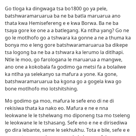
Go tloga ka dingwaga tsa bo1800 go ya pele,
batshwaramaruarua ba ne ba batla maruarua ano
thata kwa Hemisefereng e e kwa Borwa. Ba ne ba
tsaya gore ke one a a batlegang. Ka ntlha yang? Go ne
go le motlhofo go a tshwara ka gonne a ne a thuma ka
bonya mo e leng gore batshwaramaruarua ba dikepe
tsa logong ba ne ba a tshwara ka lerumo la ditlhapi.
Ntle le moo, go farologana le maruarua a mangwe,
ano one a kokobala fa godimo ga metsi fa a bolailwe
ka ntlha ya selekanyo sa mafura a yone. Ka gone,
batshwaramaruarua ba kgona go a gogela kwa go
bone motlhofo mo lotshitshing.
Mo godimo ga moo, mafura le sefe eno di ne di
rekisiwa thata ka nako eo. Mafura e ne e nna
leokwane le le tshelwang mo diponeng tsa mo tseleng
le leokwane le le tshasang. Sefe eno e ne e dirisediwa
go dira lebante, seme le sekhukhu. Tota e bile, sefe e e