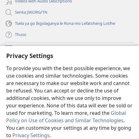
Videos with Audio Descriptions
Senka JW.ORG/TN
Tsela ya go Ikgolaganya le Rona mo Lefatsheng Lotlhe
Thuso
Meneelo
(e
Privacy Settings
bula
tsebe
LAEBORARI YA MO INTERNET
To provide you with the best possible experience, we
(e
e
use cookies and similar technologies. Some cookies
bula
nngwe)
®
JW Hub
tsebe
are necessary to make our website work and cannot
(e
e
be refused. You can accept or decline the use of
bula
nngwe)
App
ya
JW Library
tsebe
additional cookies, which we use only to improve
e
your experience. None of this data will ever be sold or
nngwe)
used for marketing. To learn more, read the
Global
Policy on Use of Cookies and Similar Technologies
.
Copyright
© 2026 Watch Tower Bible and Tract Society of Pennsylvania.
You can customize your settings at any time by going
MELAWANA YA TIRISO
|
MOLAWANA WA TSHIRELETSEGO
|
PRIVACY
to
Privacy Settings
.
SETTINGS