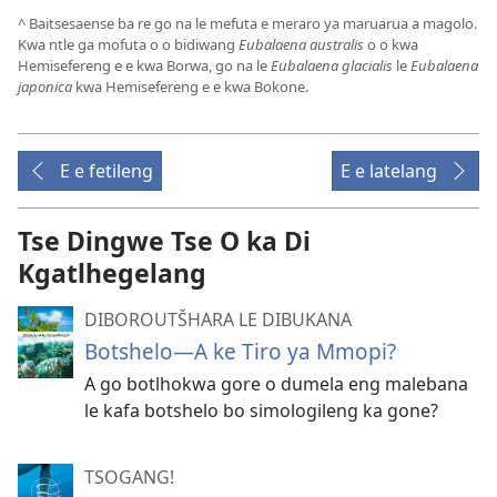
^
Baitsesaense ba re go na le mefuta e meraro ya maruarua a magolo.
Kwa ntle ga mofuta o o bidiwang
Eubalaena australis
o o kwa
Hemisefereng e e kwa Borwa, go na le
Eubalaena glacialis
le
Eubalaena
japonica
kwa Hemisefereng e e kwa Bokone.
E e fetileng
E e latelang
Tse Dingwe Tse O ka Di
Kgatlhegelang
DIBOROUTŠHARA LE DIBUKANA
Botshelo—A ke Tiro ya Mmopi?
A go botlhokwa gore o dumela eng malebana
le kafa botshelo bo simologileng ka gone?
TSOGANG!