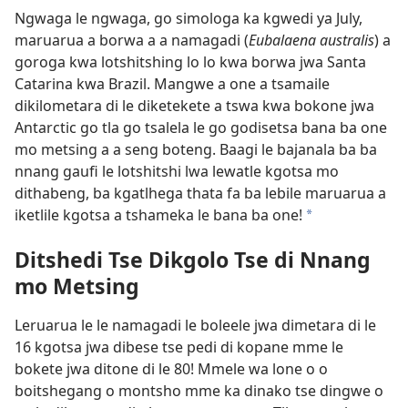
Ngwaga le ngwaga, go simologa ka kgwedi ya July,
maruarua a borwa a a namagadi (
Eubalaena australis
) a
goroga kwa lotshitshing lo lo kwa borwa jwa Santa
Catarina kwa Brazil. Mangwe a one a tsamaile
dikilometara di le diketekete a tswa kwa bokone jwa
Antarctic go tla go tsalela le go godisetsa bana ba one
mo metsing a a seng boteng. Baagi le bajanala ba ba
nnang gaufi le lotshitshi lwa lewatle kgotsa mo
dithabeng, ba kgatlhega thata fa ba lebile maruarua a
iketlile kgotsa a tshameka le bana ba one!
*
Ditshedi Tse Dikgolo Tse di Nnang
mo Metsing
Leruarua le le namagadi le boleele jwa dimetara di le
16 kgotsa jwa dibese tse pedi di kopane mme le
bokete jwa ditone di le 80! Mmele wa lone o o
boitshegang o montsho mme ka dinako tse dingwe o