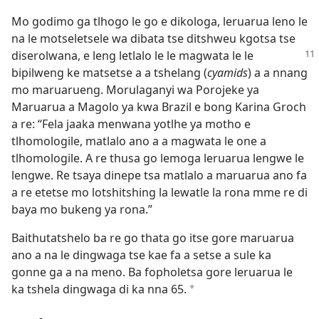
Mo godimo ga tlhogo le go e dikologa, leruarua leno le
na le motseletsele wa dibata tse ditshweu kgotsa tse
diserolwana, e
leng letlalo le le magwata le le
bipilweng ke matsetse a a tshelang (
cyamids
) a a nnang
mo maruarueng. Morulaganyi wa Porojeke ya
Maruarua a Magolo ya kwa Brazil e bong Karina Groch
a re: “Fela jaaka menwana yotlhe ya motho e
tlhomologile, matlalo ano a a magwata le one a
tlhomologile. A re thusa go lemoga leruarua lengwe le
lengwe. Re tsaya dinepe tsa matlalo a maruarua ano fa
a re etetse mo lotshitshing la lewatle la rona mme re di
baya mo bukeng ya rona.”
Baithutatshelo ba re go thata go itse gore maruarua
ano a na le dingwaga tse kae fa a setse a sule ka
gonne ga a na meno. Ba fopholetsa gore leruarua le
ka tshela dingwaga di ka nna 65.
*