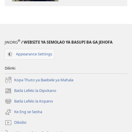
tsa
ileketeroniki
TSOGANG!
Go
Dira
Kagiso
®
JW.ORG
/ WEBSITE YA SEMOLAO YA BASUPI BA GA JEHOFA
mo
Lelapeng
Appearance Settings
Dilinki
Kopa Thuto ya Baebele ya Mahala
Batla Lefelo la Dipokano
(e
bula
Batla Lefelo la Kopano
(e
tsebe
bula
e
Ke Eng se Sesha
tsebe
nngwe)
e
Dibidio
nngwe)