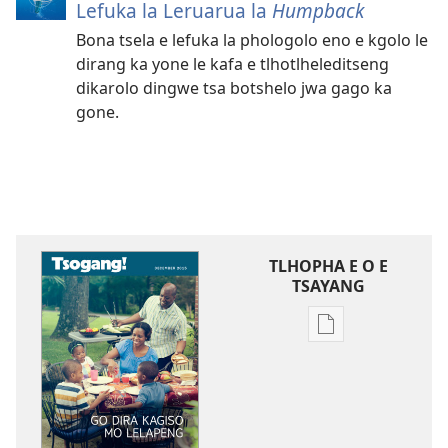
Lefuka la Leruarua la
Humpback
Bona tsela e lefuka la phologolo eno e kgolo le
dirang ka yone le kafa e tlhotlheleditseng
dikarolo dingwe tsa botshelo jwa gago ka
gone.
TLHOPHA E O E
TSAYANG
Ditsela
tsa
go
itseela
dikgatiso