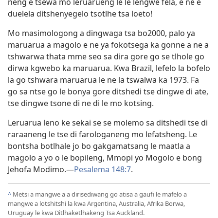
neng e tsewa mo leruarueng le le lengwe fela, e ne e
duelela ditshenyegelo tsotlhe tsa loeto!
Mo masimologong a dingwaga tsa bo2000, palo ya
maruarua a magolo e ne ya fokotsega ka gonne a ne a
tshwarwa thata mme seo sa dira gore go se tlhole go
dirwa kgwebo ka maruarua. Kwa Brazil, lefelo la bofelo
la go tshwara maruarua le ne la tswalwa ka 1973. Fa
go sa ntse go le bonya gore ditshedi tse dingwe di ate,
tse dingwe tsone di ne di le mo kotsing.
Leruarua leno ke sekai se se molemo sa ditshedi tse di
raraaneng le tse di farologaneng mo lefatsheng. Le
bontsha botlhale jo bo gakgamatsang le maatla a
magolo a yo o le bopileng, Mmopi yo Mogolo e bong
Jehofa Modimo.—
Pesalema 148:7
.
^
Metsi a mangwe a a dirisediwang go atisa a gaufi le mafelo a
mangwe a lotshitshi la kwa Argentina, Australia, Afrika Borwa,
Uruguay le kwa Ditlhaketlhakeng Tsa Auckland.