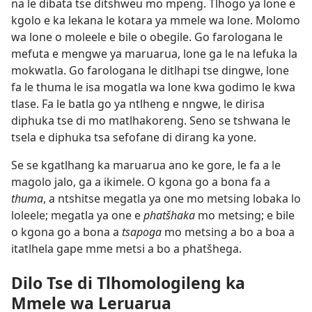
na le dibata tse ditshweu mo mpeng. Tlhogo ya lone e
kgolo e ka lekana le kotara ya mmele wa lone. Molomo
wa lone o moleele e bile o obegile. Go farologana le
mefuta e mengwe ya maruarua, lone ga le na lefuka la
mokwatla. Go farologana le ditlhapi tse dingwe, lone
fa le thuma le isa mogatla wa lone kwa godimo le kwa
tlase. Fa le batla go ya ntlheng e nngwe, le dirisa
diphuka tse di mo matlhakoreng. Seno se tshwana le
tsela e diphuka tsa sefofane di dirang ka yone.
Se se kgatlhang ka maruarua ano ke gore, le fa a le
magolo jalo, ga a ikimele. O kgona go a bona fa a
thuma
, a ntshitse megatla ya one mo metsing lobaka lo
loleele; megatla ya one e
phatšhaka
mo metsing; e bile
o kgona go a bona a
tsapoga
mo metsing a bo a boa a
itatlhela gape mme metsi a bo a phatšhega.
Dilo Tse di Tlhomologileng ka
Mmele wa Leruarua