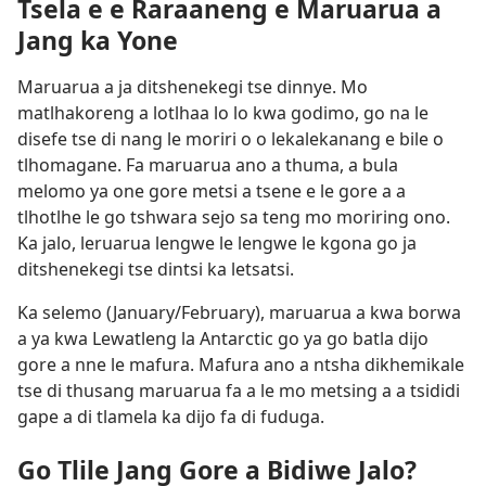
Tsela e e Raraaneng e Maruarua a
Jang ka Yone
Maruarua a ja ditshenekegi tse dinnye. Mo
matlhakoreng a lotlhaa lo lo kwa godimo, go na le
disefe tse di nang le moriri o o lekalekanang e bile o
tlhomagane. Fa maruarua ano a thuma, a bula
melomo ya one gore metsi a tsene e le gore a a
tlhotlhe le go tshwara sejo sa teng mo moriring ono.
Ka jalo, leruarua lengwe le lengwe le kgona go ja
ditshenekegi tse dintsi ka letsatsi.
Ka selemo (January/February), maruarua a kwa borwa
a ya kwa Lewatleng la Antarctic go ya go batla dijo
gore a nne le mafura. Mafura ano a ntsha dikhemikale
tse di thusang maruarua fa a le mo metsing a a tsididi
gape a di tlamela ka dijo fa di fuduga.
Go Tlile Jang Gore a Bidiwe Jalo?