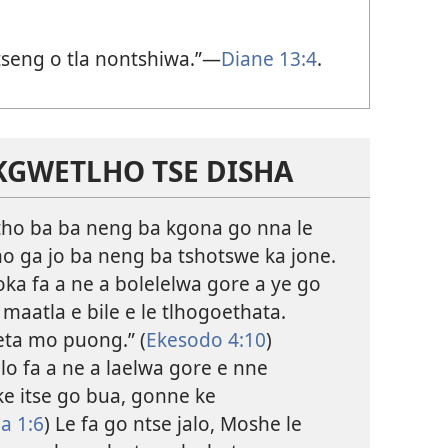
tseng o tla nontshiwa.”—
Diane 13:4
.
KGWETLHO TSE DISHA
atho ba ba neng ba kgona go nna le
ga jo ba neng ba tshotswe ka jone.
ka fa a ne a bolelelwa gore a ye go
 maatla e bile e le tlhogoethata.
eta mo puong.” (
Ekesodo 4:10
)
alo fa a ne a laelwa gore e nne
ke itse go bua, gonne ke
a 1:6
) Le fa go ntse jalo, Moshe le