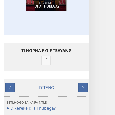
TLHOPHA E O E TSAYANG
Ditsela
tsa
go
itseela
DITENG
dikgatiso
E
E
tsa
e
e
ileketeroniki
fetileng
latelang
SETLHOGO SA KA FA NTLE
TSOGANG!
A Dikereke di a Thubega?
A