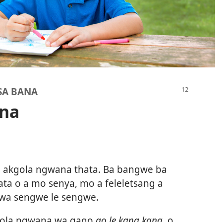
SA BANA
na
a akgola ngwana thata. Ba bangwe ba
ta o a mo senya, mo a feleletsang a
ewa sengwe le sengwe.
kgola ngwana wa gago
go le kana kang,
o