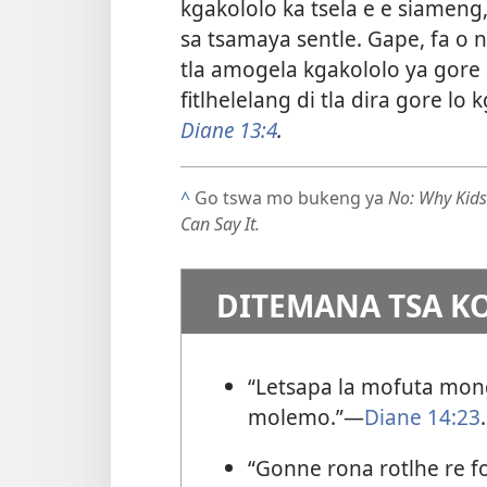
kgakololo ka tsela e e siameng,
sa tsamaya sentle. Gape, fa o 
tla amogela kgakololo ya gore a
fitlhelelang di tla dira gore lo
Diane 13:4
.
^
Go tswa mo bukeng ya
No: Why Kids
Can Say It.
DITEMANA TSA 
“Letsapa la mofuta mon
molemo.”—
Diane 14:23
.
“Gonne rona rotlhe re f