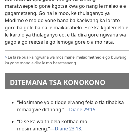
maratwaepelo gone kgotsa kwa go nang le melao e e
gagametseng. Go na le moo, ke thulaganyo ya
Modimo e mo go yone bana ba kaelwang ka lorato
gore ba gole ba na le maikarabelo. E re ka kgalemelo e
le karolo ya thulaganyo eo, e tla dira gore ngwana wa
gago a go reetse le go lemoga gore o a mo rata.
^
Le fa re bua ka ngwana wa mosimane, melaometheo e go buiwang
ka yone mono e dira le mo basetsaneng.
DITEMANA TSA KONOKONO
“Mosimane yo o tlogelelwang fela o tla tlhabisa
mmaagwe ditlhong.”—
Diane 29:15
.
“O se ka wa thibela kotlhao mo
mosimaneng.”—
Diane 23:13
.