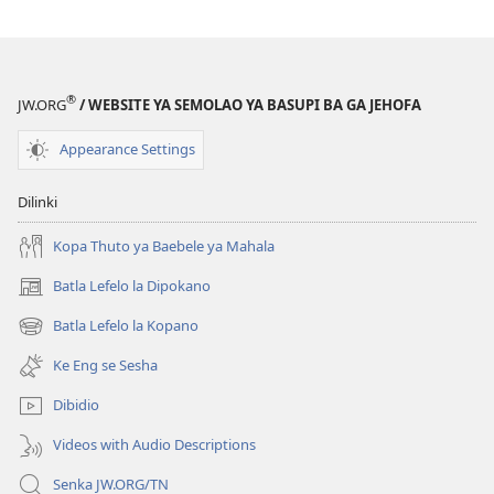
TSOGANG!
Tsholofelo
Ka
ba
®
JW.ORG
/ WEBSITE YA SEMOLAO YA BASUPI BA GA JEHOFA
Ba
se
Appearance Settings
Nang
Magae
Dilinki
le
Bahumanegi
Kopa Thuto ya Baebele ya Mahala
Batla Lefelo la Dipokano
(e
bula
Batla Lefelo la Kopano
(e
tsebe
bula
e
Ke Eng se Sesha
tsebe
nngwe)
e
Dibidio
nngwe)
Videos with Audio Descriptions
Senka JW.ORG/TN