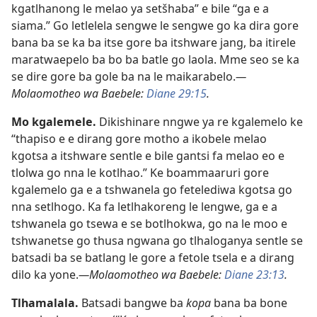
kgatlhanong le melao ya setšhaba” e bile “ga e a
siama.” Go letlelela sengwe le sengwe go ka dira gore
bana ba se ka ba itse gore ba itshware jang, ba itirele
maratwaepelo ba bo ba batle go laola. Mme seo se ka
se dire gore ba gole ba na le maikarabelo.
—
Molaomotheo wa Baebele:
Diane 29:15
.
Mo kgalemele.
Dikishinare nngwe ya re kgalemelo ke
“thapiso e e dirang gore motho a ikobele melao
kgotsa a itshware sentle e bile gantsi fa melao eo e
tlolwa go nna le kotlhao.” Ke boammaaruri gore
kgalemelo ga e a tshwanela go fetelediwa kgotsa go
nna setlhogo. Ka fa letlhakoreng le lengwe, ga e a
tshwanela go tsewa e se botlhokwa, go na le moo e
tshwanetse go thusa ngwana go tlhaloganya sentle se
batsadi ba se batlang le gore a fetole tsela e a dirang
dilo ka yone.
—Molaomotheo wa Baebele:
Diane 23:13
.
Tlhamalala.
Batsadi bangwe ba
kopa
bana ba bone