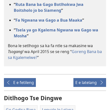
“
Ruta Bana ba Gago Botlhokwa Jwa
Boitsholo jo bo Siameng
”
“
Fa Ngwana wa Gago a Bua Maaka
”
“
Tsela ya go Kgalema Ngwana wa Gago wa
Mosha
”
Bona le setlhogo sa ka fa ntle sa makasine wa
Tsogang!
wa April 2015 se se reng “
Goreng Bana ba
sa Kgalemelwe?
”
E e fetileng
E e latelang
Ditlhogo Tse Dingwe
Go Godisa Bana
Lenyalo le Lelapa