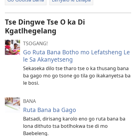
Tse Dingwe Tse O ka Di
Kgatlhegelang
TSOGANG!
Go Ruta Bana Botho mo Lefatsheng Le
le Sa Akanyetseng
Sekaseka dilo tse tharo tse o ka thusang bana
ba gago mo go tsone go tila go ikakanyetsa ba
le bosi.
BANA
Ruta Bana ba Gago
Batsadi, dirisang karolo eno go ruta bana ba
lona dithuto tsa botlhokwa tse di mo
Baebeleng.