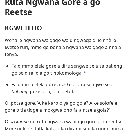
Ruta Ngwana Gore a go
Reetse
KGWETLHO
Wena le ngwana wa gago wa dingwaga di le nnè lo
lwetse ruri, mme go bonala ngwana wa gago a nna a
fenya.
Fa o mmolelela gore a dire sengwe se a sa batleng
go se dira, o a go tlhokomologa.
*
Fa o mmolelela gore a
se ka
a dira sengwe se a
batlang
go se dira, o a ipetola.
O ipotsa gore, ‘A ke karolo ya go gola? A ke solofele
gore o tla tlogela mokgwa ono fa a ntse a gola?’
O ka
kgona
go ruta ngwana wa gago gore a go reetse.
Mme pele re tlotla kafa o ka dirang seo ka gone, mma