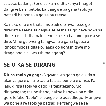
se ba se
batlang. Seno se ka mo tlhakanya tlhogo!
Bangwe ba a ipetola. Ba bangwe ba gana taolo ya
batsadi ba bone ka go se ba reetse.
Ka nako eno e e thata, motsadi o tshwanetse go
diragatsa seabe sa gagwe se sesha sa go naya ngwana
ditaelo tse di tlhamaletseng tsa se a batlang gore a se
dire. Mme go tweng fa ngwana a gana kgotsa a
itlhokomolosa ditaelo, jaaka go bontshitswe mo
tiragalong e e kwa tshimologong?
SE O KA SE DIRANG
Dirisa taolo ya gago.
Ngwana wa gago ga a kitla a
akanya gore o na le taolo fa a sa bone o e dirisa. Ka
jalo, dirisa taolo ya gago ka tekatekano. Mo
dingwageng tsa bosheng, baitse bangwe ba dirile
gore lefoko “taolo” le lebege e le bosetlhogo. Mongwe
wa bone a re taolo ya batsadi ke “sengwe se se