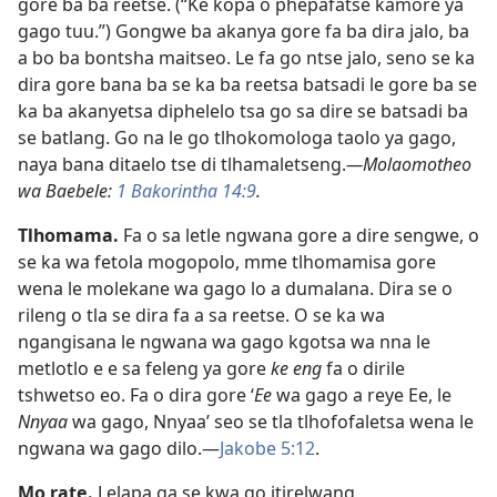
gore ba ba reetse. (“Ke kopa o phepafatse kamore ya
gago tuu.”) Gongwe ba akanya gore fa ba dira jalo, ba
a bo ba bontsha maitseo. Le fa go ntse jalo, seno se ka
dira gore bana ba se ka ba reetsa batsadi le gore ba se
ka ba akanyetsa diphelelo tsa go sa dire se batsadi ba
se batlang. Go na le go tlhokomologa taolo ya gago,
naya bana ditaelo tse di tlhamaletseng.
—Molaomotheo
wa Baebele:
1 Bakorintha 14:9
.
Tlhomama.
Fa o sa letle ngwana gore a dire sengwe, o
se ka wa fetola mogopolo, mme tlhomamisa gore
wena le molekane wa gago lo a dumalana. Dira se o
rileng o tla se dira fa a sa reetse. O se ka wa
ngangisana le ngwana wa gago kgotsa wa nna le
metlotlo e e sa feleng ya gore
ke eng
fa o dirile
tshwetso eo. Fa o dira gore ‘
Ee
wa gago a reye Ee, le
Nnyaa
wa gago, Nnyaa’ seo se tla tlhofofaletsa wena le
ngwana wa gago dilo.—
Jakobe 5:12
.
Mo rate.
Lelapa ga se kwa go itirelwang