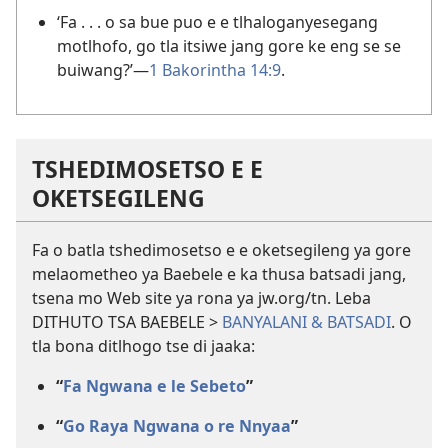
‘Fa . . . o sa bue puo e e tlhaloganyesegang
motlhofo, go tla itsiwe jang gore ke eng se se
buiwang?’—
1 Bakorintha 14:9
.
TSHEDIMOSETSO E E
OKETSEGILENG
Fa o batla tshedimosetso e e oketsegileng ya gore
melaometheo ya Baebele e ka thusa batsadi jang,
tsena mo Web site ya rona ya jw.org/tn. Leba
DITHUTO TSA BAEBELE >
BANYALANI & BATSADI
. O
tla bona ditlhogo tse di jaaka:
“
Fa Ngwana e le Sebeto
”
“
Go Raya Ngwana o re Nnyaa
”