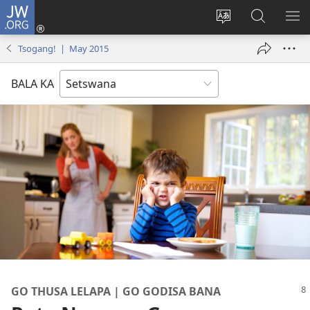
JW.ORG
Tsena
(e
Fetola
Senka
BO
bula
puo
JW.ORG/T
ME
Tsogang! | May 2015
tsebe
ya
e
saete
BALA KA
nngwe)
GO THUSA LELAPA | GO GODISA BANA