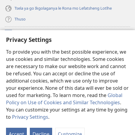
Tsela ya go Ikgolaganya le Rona mo Lefatsheng Lotlhe
Thuso
Meneelo
(e
Privacy Settings
bula
tsebe
LAEBORARI YA MO INTERNET
To provide you with the best possible experience, we
(e
e
use cookies and similar technologies. Some cookies
bula
nngwe)
®
JW Hub
tsebe
are necessary to make our website work and cannot
(e
e
be refused. You can accept or decline the use of
bula
nngwe)
App
ya
JW Library
tsebe
additional cookies, which we use only to improve
e
your experience. None of this data will ever be sold or
nngwe)
used for marketing. To learn more, read the
Global
Policy on Use of Cookies and Similar Technologies
.
You can customize your settings at any time by going
Copyright
© 2026 Watch Tower Bible and Tract Society of Pennsylvania.
MELAWANA YA TIRISO
|
MOLAWANA WA TSHIRELETSEGO
|
PRIVACY
to
Privacy Settings
.
Tl
SETTINGS
Di
Accept
Decline
Customize