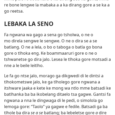
re bone lengwe la mabaka a a ka dirang gore a se ka a
go reetsa.
LEBAKA LA SENO
Fa ngwana wa gago a sena go tsholwa, o ne o
mo direla sengwe le sengwe. O ne o dira se a se
batlang. O ne a lela, o bo o taboga o batla go bona
gore o tlhoka eng. Ke boammaaruri gore o ne o
tshwanetse go dira jalo. Lesea le tlhoka gore motsadi a
nne a le beile leitlho.
Le fa go ntse jalo, morago ga dikgwedi di le dintsi a
tlhokometswe jalo, ke ga tlholego gore ngwana a
itshware jaaka e kete ke mong wa ntlo mme batsadi ke
batlhanka ba ba ikobelang ditaelo tsa gagwe. Gantsi fa
ngwana a nna le dingwaga di le pedi, o simolola go
lemoga gore: “Taolo” ya gagwe e fedile. Batsadi ga ba
tlhole ba dira
se a se
batlang; ba lebeletse gore
a
dire