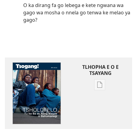
O ka dirang fa go lebega e kete ngwana wa
gago wa mosha o nnela go tenwa ke melao ya
gago?
TLHOPHA E O E
TSAYANG
Ditsela
tsa
go
itseela
dikgatiso
tsa
ileketeroniki