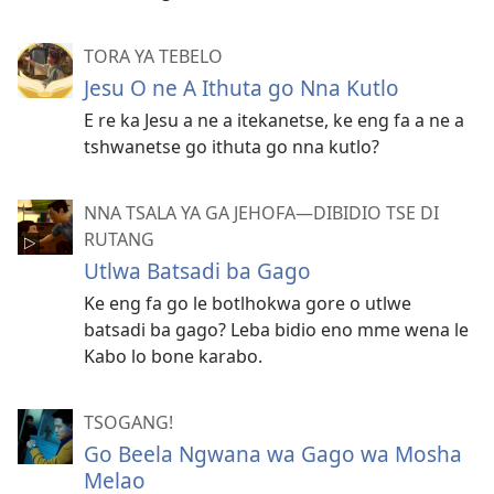
TORA YA TEBELO
Jesu O ne A Ithuta go Nna Kutlo
E re ka Jesu a ne a itekanetse, ke eng fa a ne a
tshwanetse go ithuta go nna kutlo?
NNA TSALA YA GA JEHOFA—DIBIDIO TSE DI
RUTANG
Utlwa Batsadi ba Gago
Ke eng fa go le botlhokwa gore o utlwe
batsadi ba gago? Leba bidio eno mme wena le
Kabo lo bone karabo.
TSOGANG!
Go Beela Ngwana wa Gago wa Mosha
Melao