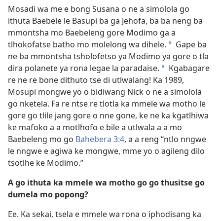
Mosadi wa me e bong Susana o ne a simolola go
ithuta Baebele le Basupi ba ga Jehofa, ba ba neng ba
mmontsha mo Baebeleng gore Modimo ga a
tlhokofatse batho mo molelong wa dihele.
Gape ba
*
ne ba mmontsha tsholofetso ya Modimo ya gore o tla
dira polanete ya rona legae la paradaise.
Kgabagare
*
re ne re bone dithuto tse di utlwalang! Ka 1989,
Mosupi mongwe yo o bidiwang Nick o ne a simolola
go nketela. Fa re ntse re tlotla ka mmele wa motho le
gore go tlile jang gore o nne gone, ke ne ka kgatlhiwa
ke mafoko a a motlhofo e bile a utlwala a a mo
Baebeleng mo go
Bahebera 3:4
, a a reng “ntlo nngwe
le nngwe e agiwa ke mongwe, mme yo o agileng dilo
tsotlhe ke Modimo.”
A go ithuta ka mmele wa motho go go thusitse go
dumela mo popong?
Ee. Ka sekai, tsela e mmele wa rona o iphodisang ka