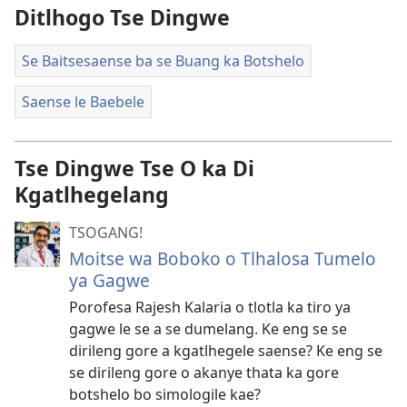
Ditlhogo Tse Dingwe
Se Baitsesaense ba se Buang ka Botshelo
Saense le Baebele
Tse Dingwe Tse O ka Di
Kgatlhegelang
TSOGANG!
Moitse wa Boboko o Tlhalosa Tumelo
ya Gagwe
Porofesa Rajesh Kalaria o tlotla ka tiro ya
gagwe le se a se dumelang. Ke eng se se
dirileng gore a kgatlhegele saense? Ke eng se
se dirileng gore o akanye thata ka gore
botshelo bo simologile kae?