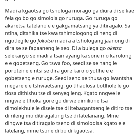
Madi a kgaotsa go tshologa morago ga diura di se kae
fela go bo go simolola go ruruga. Go ruruga go
akaretsa tatelano e e gakgamatsang ya ditiragalo. Sa
ntlha, ditshika tse kwa tshimologong di neng di
ngotlegile go
fokotsa
madi a a tshologang jaanong di
dira se se fapaaneng le seo. Di a bulega go
oketsa
selekanyo se madi a tsamayang ka sone mo karolong
e e gobetseng. Go tswa foo, seedi se se nang le
poroteine e ntsi se dira gore karolo yotlhe e e
gobetseng e ruruge. Seedi seno se thusa go lwantsha
megare e e tshwaetsang, go tlhaolosa botlhole le go
tlosa dithishu tse di senyegileng. Kgato nngwe le
nngwe e tlhoka gore go dirwe dimilione tsa
dimolekhule le disele tse di itebagantseng le ditiro tse
di rileng mo ditiragalong tse di latelanang. Mme
dingwe tsa ditiragalo tseno di simolodisa kgato e e
latelang, mme tsone di bo di kgaotsa.