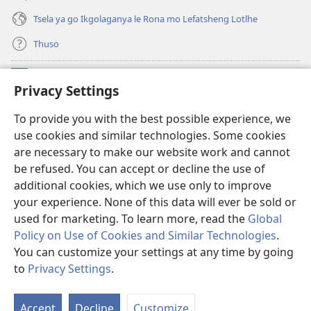
Tsela ya go Ikgolaganya le Rona mo Lefatsheng Lotlhe
Thuso
Meneelo
(e
Privacy Settings
bula
tsebe
LAEBORARI YA MO INTERNET
To provide you with the best possible experience, we
(e
e
use cookies and similar technologies. Some cookies
bula
nngwe)
®
JW Hub
tsebe
are necessary to make our website work and cannot
(e
e
be refused. You can accept or decline the use of
bula
nngwe)
App
ya
JW Library
tsebe
additional cookies, which we use only to improve
e
your experience. None of this data will ever be sold or
nngwe)
used for marketing. To learn more, read the
Global
Policy on Use of Cookies and Similar Technologies
.
You can customize your settings at any time by going
Copyright
© 2026 Watch Tower Bible and Tract Society of Pennsylvania.
MELAWANA YA TIRISO
|
MOLAWANA WA TSHIRELETSEGO
|
PRIVACY
to
Privacy Settings
.
Tl
SETTINGS
Di
Accept
Decline
Customize