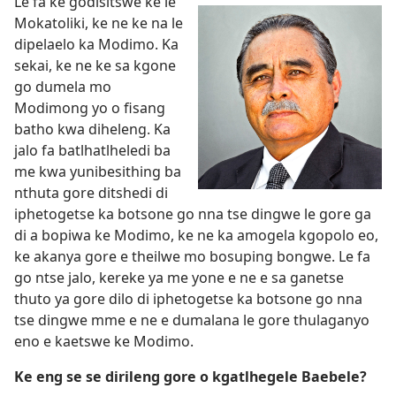
Le fa ke godisitswe ke le
Mokatoliki, ke ne ke na le
dipelaelo ka Modimo. Ka
sekai, ke ne ke sa kgone
go dumela mo
Modimong yo o fisang
batho kwa diheleng. Ka
jalo fa batlhatlheledi ba
me kwa yunibesithing ba
nthuta gore ditshedi di
iphetogetse ka botsone go nna tse dingwe le gore ga
di a bopiwa ke Modimo, ke ne ka amogela kgopolo eo,
ke akanya gore e theilwe mo bosuping bongwe. Le fa
go ntse jalo, kereke ya me yone e ne e sa ganetse
thuto ya gore dilo di iphetogetse ka botsone go nna
tse dingwe mme e ne e dumalana le gore thulaganyo
eno e kaetswe ke Modimo.
Ke eng se se dirileng gore o kgatlhegele Baebele?