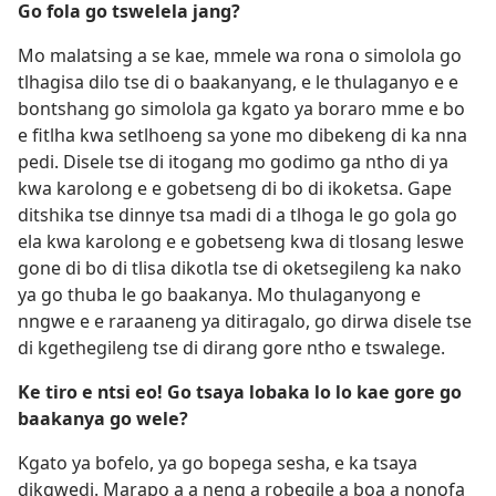
Go fola go tswelela jang?
Mo malatsing a se kae, mmele wa rona o simolola go
tlhagisa dilo tse di o baakanyang, e le thulaganyo e e
bontshang go simolola ga kgato ya boraro mme e bo
e fitlha kwa setlhoeng sa yone mo dibekeng di ka nna
pedi. Disele tse di itogang mo godimo ga ntho di ya
kwa karolong e e gobetseng di bo di ikoketsa. Gape
ditshika tse dinnye tsa madi di a tlhoga le go gola go
ela kwa karolong e e gobetseng kwa di tlosang leswe
gone di bo di tlisa dikotla tse di oketsegileng ka nako
ya go thuba le go baakanya. Mo thulaganyong e
nngwe e e raraaneng ya ditiragalo, go dirwa disele tse
di kgethegileng tse di dirang gore ntho e tswalege.
Ke tiro e ntsi eo! Go tsaya lobaka lo lo kae gore go
baakanya go wele?
Kgato ya bofelo, ya go bopega sesha, e ka tsaya
dikgwedi. Marapo a a neng a robegile a boa a nonofa