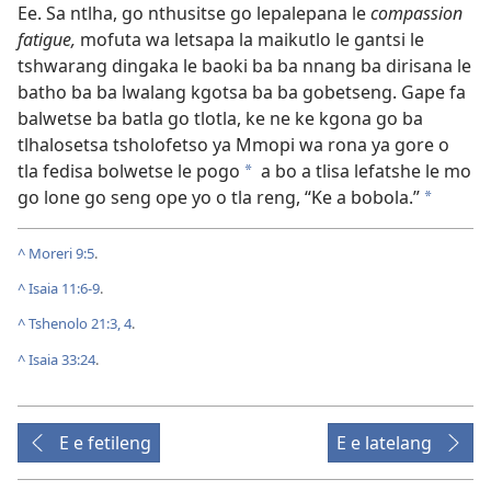
Ee. Sa ntlha, go nthusitse go lepalepana le
compassion
fatigue,
mofuta wa letsapa la maikutlo le gantsi le
tshwarang dingaka le baoki ba ba nnang ba dirisana le
batho ba ba lwalang kgotsa ba ba gobetseng. Gape fa
balwetse ba batla go tlotla, ke ne ke kgona go ba
tlhalosetsa tsholofetso ya Mmopi wa rona ya gore o
tla fedisa bolwetse le pogo
a bo a tlisa lefatshe le mo
*
go lone go seng ope yo o tla reng, “Ke a bobola.”
*
^
Moreri 9:5
.
^
Isaia 11:6-9
.
^
Tshenolo 21:3, 4
.
^
Isaia 33:24
.
E e fetileng
E e latelang