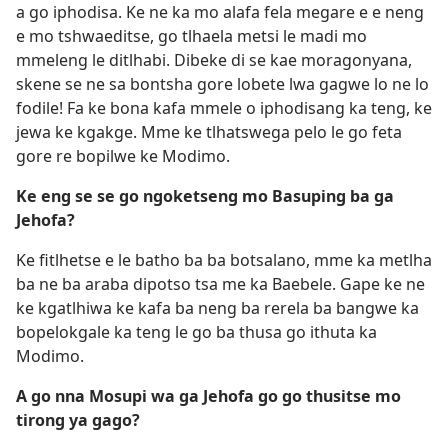
a go iphodisa. Ke ne ka mo alafa fela megare e e neng
e mo tshwaeditse, go tlhaela metsi le madi mo
mmeleng le ditlhabi. Dibeke di se kae moragonyana,
skene se ne sa bontsha gore lobete lwa gagwe lo ne lo
fodile! Fa ke bona kafa mmele o iphodisang ka teng, ke
jewa ke kgakge. Mme ke tlhatswega pelo le go feta
gore re bopilwe ke Modimo.
Ke eng se se go ngoketseng mo Basuping ba ga
Jehofa?
Ke fitlhetse e le batho ba ba botsalano, mme ka metlha
ba ne ba araba dipotso tsa me ka Baebele. Gape ke ne
ke kgatlhiwa ke kafa ba neng ba rerela ba bangwe ka
bopelokgale ka teng le go ba thusa go ithuta ka
Modimo.
A go nna Mosupi wa ga Jehofa go go thusitse mo
tirong ya gago?