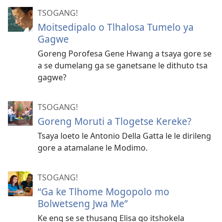
TSOGANG!
Moitsedipalo o Tlhalosa Tumelo ya
Gagwe
Goreng Porofesa Gene Hwang a tsaya gore se
a se dumelang ga se ganetsane le dithuto tsa
gagwe?
TSOGANG!
Goreng Moruti a Tlogetse Kereke?
Tsaya loeto le Antonio Della Gatta le le dirileng
gore a atamalane le Modimo.
TSOGANG!
“Ga ke Tlhome Mogopolo mo
Bolwetseng Jwa Me”
Ke eng se se thusang Elisa go itshokela