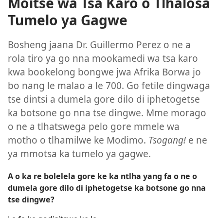
Moitse wa Tsa Karo o Tlhalosa
Tumelo ya Gagwe
Bosheng jaana Dr. Guillermo Perez o ne a
rola tiro ya go nna mookamedi wa tsa karo
kwa bookelong bongwe jwa Afrika Borwa jo
bo nang le malao a le 700. Go fetile dingwaga
tse dintsi a dumela gore dilo di iphetogetse
ka botsone go nna tse dingwe. Mme morago
o ne a tlhatswega pelo gore mmele wa
motho o tlhamilwe ke Modimo.
Tsogang!
e ne
ya mmotsa ka tumelo ya gagwe.
A o ka re bolelela gore ke ka ntlha yang fa o ne o
dumela gore dilo di iphetogetse ka botsone go nna
tse dingwe?