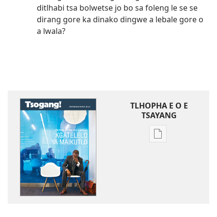
ditlhabi tsa bolwetse jo bo sa foleng le se se
dirang gore ka dinako dingwe a lebale gore o
a lwala?
TLHOPHA E O E
TSAYANG
Ditsela
tsa
go
itseela
dikgatiso
tsa
ileketeroniki