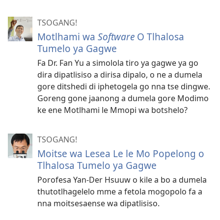
TSOGANG!
Motlhami wa
Software
O Tlhalosa
Tumelo ya Gagwe
Fa Dr. Fan Yu a simolola tiro ya gagwe ya go
dira dipatlisiso a dirisa dipalo, o ne a dumela
gore ditshedi di iphetogela go nna tse dingwe.
Goreng gone jaanong a dumela gore Modimo
ke ene Motlhami le Mmopi wa botshelo?
TSOGANG!
Moitse wa Lesea Le le Mo Popelong o
Tlhalosa Tumelo ya Gagwe
Porofesa Yan-Der Hsuuw o kile a bo a dumela
thutotlhagelelo mme a fetola mogopolo fa a
nna moitsesaense wa dipatlisiso.