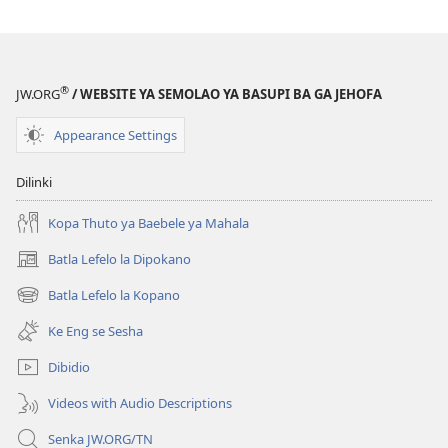
TSOGANG!
Ditsela
Tsa
go
®
JW.ORG
/ WEBSITE YA SEMOLAO YA BASUPI BA GA JEHOFA
Laola
Kgatelelo
Appearance Settings
ya
Maikutlo
Dilinki
Kopa Thuto ya Baebele ya Mahala
Batla Lefelo la Dipokano
(e
bula
Batla Lefelo la Kopano
(e
tsebe
bula
e
Ke Eng se Sesha
tsebe
nngwe)
e
Dibidio
nngwe)
Videos with Audio Descriptions
Senka JW.ORG/TN