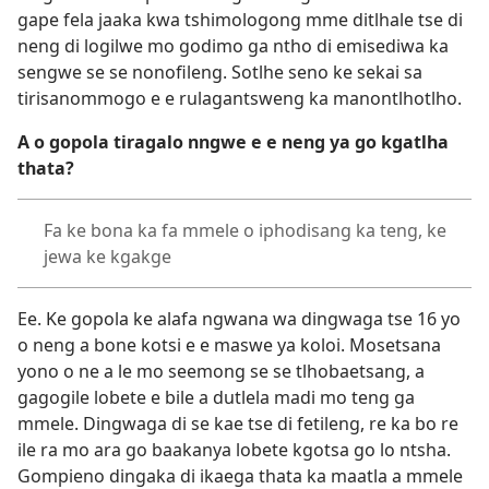
gape fela jaaka kwa tshimologong mme ditlhale tse di
neng di logilwe mo godimo ga ntho di emisediwa ka
sengwe se se nonofileng. Sotlhe seno ke sekai sa
tirisanommogo e e rulagantsweng ka manontlhotlho.
A o gopola tiragalo nngwe e e neng ya go kgatlha
thata?
Fa ke bona ka fa mmele o iphodisang ka teng, ke
jewa ke kgakge
Ee. Ke gopola ke alafa ngwana wa dingwaga tse 16 yo
o neng a bone kotsi e e maswe ya koloi. Mosetsana
yono o ne a le mo seemong se se tlhobaetsang, a
gagogile lobete e bile a dutlela madi mo teng ga
mmele. Dingwaga di se kae tse di fetileng, re ka bo re
ile ra mo ara go baakanya lobete kgotsa go lo ntsha.
Gompieno dingaka di ikaega thata ka maatla a mmele