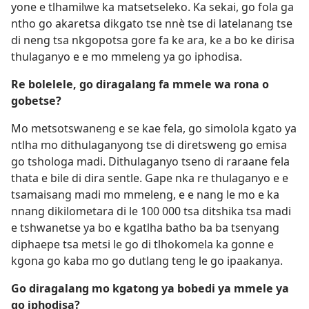
yone e tlhamilwe ka matsetseleko. Ka sekai, go fola ga
ntho go akaretsa dikgato tse nnè tse di latelanang tse
di neng tsa nkgopotsa gore fa ke ara, ke a bo ke dirisa
thulaganyo e e mo mmeleng ya go iphodisa.
Re bolelele, go diragalang fa mmele wa rona o
gobetse?
Mo metsotswaneng e se kae fela, go simolola kgato ya
ntlha mo dithulaganyong
tse di diretsweng go emisa
go tshologa madi. Dithulaganyo tseno di raraane fela
thata e bile di dira sentle. Gape nka re thulaganyo e e
tsamaisang madi mo mmeleng, e e nang le mo e ka
nnang dikilometara di le 100 000 tsa ditshika tsa madi
e tshwanetse ya bo e kgatlha batho ba ba tsenyang
diphaepe tsa metsi le go di tlhokomela ka gonne e
kgona go kaba mo go dutlang teng le go ipaakanya.
Go diragalang mo kgatong ya bobedi ya mmele ya
go iphodisa?