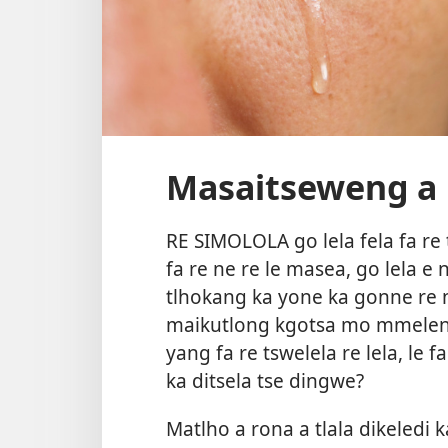
Masaitseweng a 
RE SIMOLOLA go lela fela fa r
fa re ne re le masea, go lela e 
tlhokang ka yone ka gonne re n
maikutlong kgotsa mo mmeleng.
yang fa re tswelela re lela, le
ka ditsela tse dingwe?
Matlho a rona a tlala dikeledi