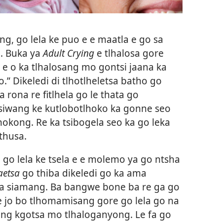
ng, go lela ke puo e e maatla e go sa
. Buka ya
Adult Crying
e tlhalosa gore
la e o ka tlhalosang mo gontsi jaana ka
.” Dikeledi di tlhotlheletsa batho go
a rona re fitlhela go le thata go
siwang ke kutlobotlhoko ka gonne seo
okong. Re ka tsibogela seo ka go leka
thusa.
go lela ke tsela e e molemo ya go ntsha
waetsa
go thiba dikeledi go ka ama
 sa siamang. Ba bangwe bone ba re ga go
e jo bo tlhomamisang gore go lela go na
 kgotsa mo tlhaloganyong. Le fa go