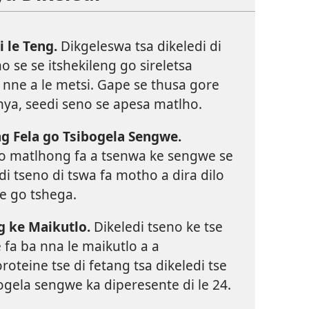
i le Teng.
Dikgeleswa tsa dikeledi di
o se se itshekileng go sireletsa
 nne a le metsi. Gape se thusa gore
nya, seedi seno se apesa matlho.
ng Fela go Tsibogela Sengwe.
 mo matlhong fa a tsenwa ke sengwe se
di tseno di tswa fa motho a dira dilo
le go tshega.
g ke Maikutlo.
Dikeledi tseno ke tse
 fa ba nna le maikutlo a a
roteine tse di fetang tsa dikeledi tse
bogela sengwe ka diperesente di le 24.