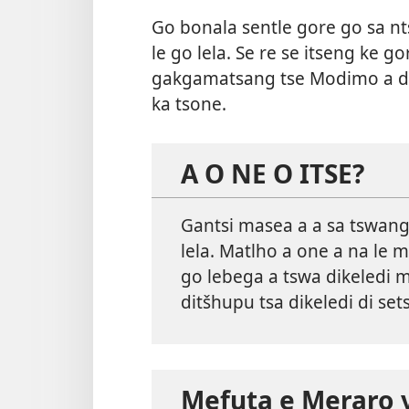
Go bonala sentle gore go sa nts
le go lela. Se re se itseng ke g
gakgamatsang tse Modimo a dir
ka tsone.
A O NE O ITSE?
Gantsi masea a a sa tswang 
lela. Matlho a one a na le 
go lebega a tswa dikeledi 
ditšhupu tsa dikeledi di sets
Mefuta e Meraro y