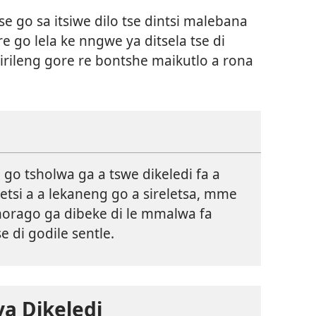
e go sa itsiwe dilo tse dintsi malebana
ore go lela ke nngwe ya ditsela tse di
ileng gore re bontshe maikutlo a rona
go tsholwa ga a tswe dikeledi fa a
metsi a a lekaneng go a sireletsa, mme
morago ga dibeke di le mmalwa fa
e di godile sentle.
a Dikeledi