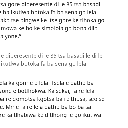
etsa gore diperesente di le 85 tsa basadi
re ba ikutlwa botoka fa ba sena go lela.
nako tse dingwe ke itse gore ke tlhoka go
 mowa ke bo ke simolola
go bona dilo
ka yone.”
e diperesente di le 85 tsa basadi le di le
 ikutlwa botoka fa ba sena go lela
ela ka gonne o lela. Tsela e batho ba
yone e botlhokwa. Ka sekai, fa re lela
 re gomotsa kgotsa ba re thusa, seo se
le. Mme fa re lela batho ba bo ba sa
e ka tlhabiwa ke ditlhong le go ikutlwa