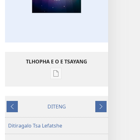
TLHOPHA E O E TSAYANG
Ditsela
tsa
go
itseela
DITENG
dikgatiso
E
E
tsa
e
e
ileketeroniki
fetileng
latelang
Ditiragalo Tsa Lefatshe
TSOGANG!
Kgang