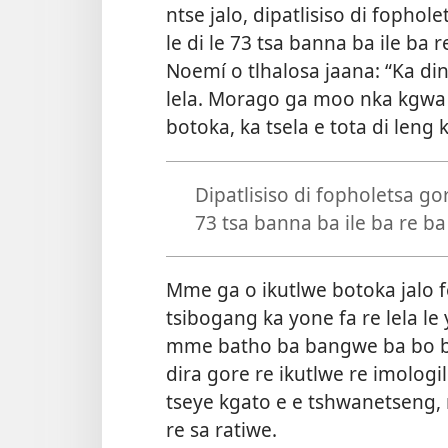
ntse jalo, dipatlisiso di fophol
le di le 73 tsa banna ba ile ba 
Noemí o tlhalosa jaana: “Ka di
lela. Morago ga moo nka kgwa
botoka, ka tsela e tota di leng 
Dipatlisiso di fopholetsa gor
73 tsa banna ba ile ba re ba
Mme ga o ikutlwe botoka jalo f
tsibogang ka yone fa re lela le 
mme batho ba bangwe ba bo ba
dira gore re ikutlwe re imologi
tseye kgato e e tshwanetseng, r
re sa ratiwe.