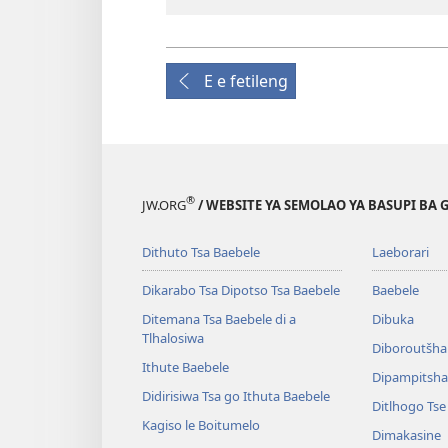
E e fetileng
®
JW.ORG
/ WEBSITE YA SEMOLAO YA BASUPI BA 
Dithuto Tsa Baebele
Laeborari
Dikarabo Tsa Dipotso Tsa Baebele
Baebele
Ditemana Tsa Baebele di a
Dibuka
Tlhalosiwa
Diboroutšha
Ithute Baebele
Dipampitshan
Didirisiwa Tsa go Ithuta Baebele
Ditlhogo Ts
Kagiso le Boitumelo
Dimakasine