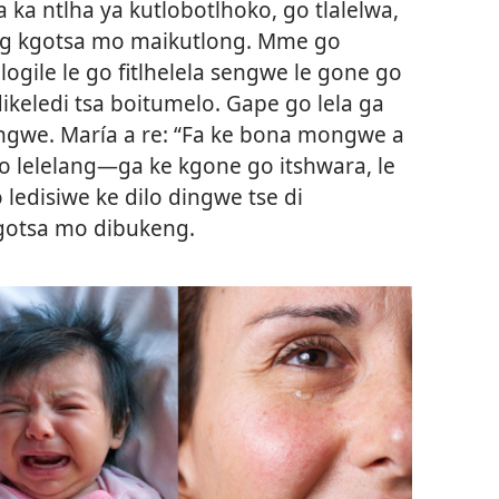
 ka ntlha ya kutlobotlhoko, go tlalelwa,
g kgotsa mo maikutlong. Mme go
logile le go fitlhelela sengwe le gone go
keledi tsa boitumelo. Gape go lela ga
gwe. María a re: “Fa ke bona mongwe a
o lelelang—ga ke kgone go itshwara, le
 ledisiwe ke dilo dingwe tse di
gotsa mo dibukeng.