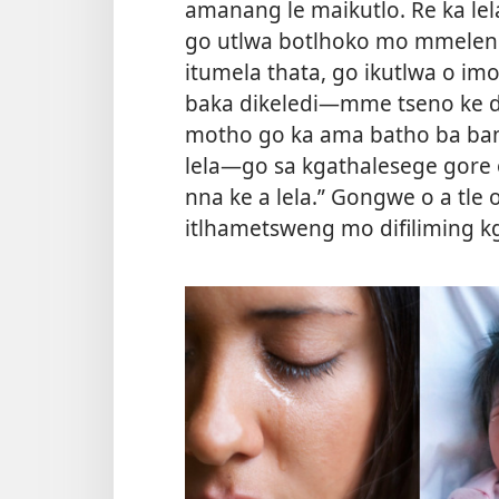
amanang le maikutlo. Re ka lela
go utlwa botlhoko mo mmelen
itumela thata, go ikutlwa o imo
baka dikeledi—mme tseno ke di
motho go ka ama batho ba ban
lela—go sa kgathalesege gore 
nna ke a lela.” Gongwe o a tle o
itlhametsweng mo difiliming k