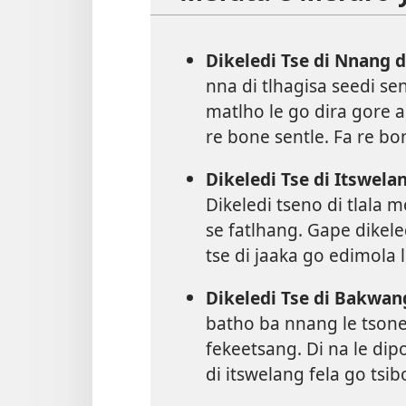
Dikeledi Tse di Nnang d
nna di tlhagisa seedi sen
matlho le go dira gore a
re bone sentle. Fa re bo
Dikeledi Tse di Itswela
Dikeledi tseno di tlala
se fatlhang. Gape dikele
tse di jaaka go edimola 
Dikeledi Tse di Bakwan
batho ba nnang le tsone
fekeetsang. Di na le dipo
di itswelang fela go tsi