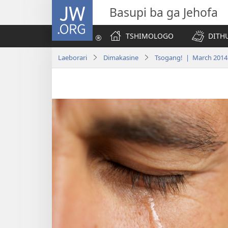
JW.ORG
Basupi ba ga Jehofa
TSHIMOLOGO
DITH
Laeborari
Dimakasine
Tsogang! | March 2014