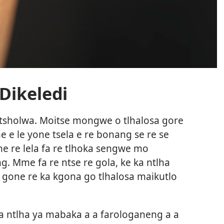
Dikeledi
e tsholwa. Moitse mongwe o tlhalosa gore
ne e le yone tsela e re bonang se re se
e re lela fa re tlhoka sengwe mo
 Mme fa re ntse re gola, ke ka ntlha
 fa gone re ka kgona go tlhalosa maikutlo
 ka ntlha ya mabaka a a farologaneng a a