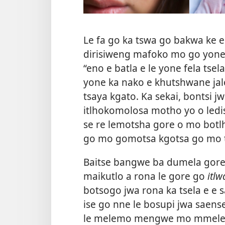
Le fa go ka tswa go bakwa ke e
dirisiweng mafoko mo go yone
“eno e batla e le yone fela tse
yone ka nako e khutshwane jalo
tsaya kgato. Ka sekai, bontsi jw
itlhokomolosa motho yo o ledi
se re lemotsha gore o mo botlh
go mo gomotsa kgotsa go mo 
Baitse bangwe ba dumela gore 
maikutlo a rona le gore go
itl
botsogo jwa rona ka tsela e e
ise go nne le bosupi jwa saens
le melemo mengwe mo mmeleng