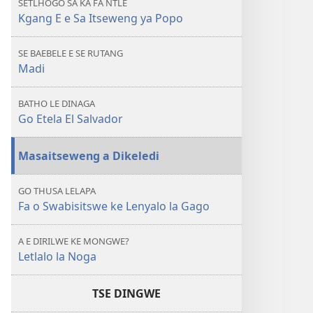
SETLHOGO SA KA FA NTLE
E
Kgang E e Sa Itseweng ya Popo
e
Sa
SE BAEBELE E SE RUTANG
Itseweng
Madi
ya
Popo
BATHO LE DINAGA
Go Etela El Salvador
Masaitseweng a Dikeledi
GO THUSA LELAPA
Fa o Swabisitswe ke Lenyalo la Gago
A E DIRILWE KE MONGWE?
Letlalo la Noga
TSE DINGWE