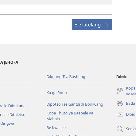
E e latelang
GA JEHOFA
Dikgang Tsa Bosheng
Dilinki
Kopa 
Ka ga Rona
ya M
Batla
Dipotso Tse Gantsi di Bodiwang
ra le Dibukana
(e
bula
Kopa Thuto ya Baebele ya
Dibid
a le Ditaletso
tsebe
Mahala
e Dingwe
e
Re Kwalele
Senk
nngwe)