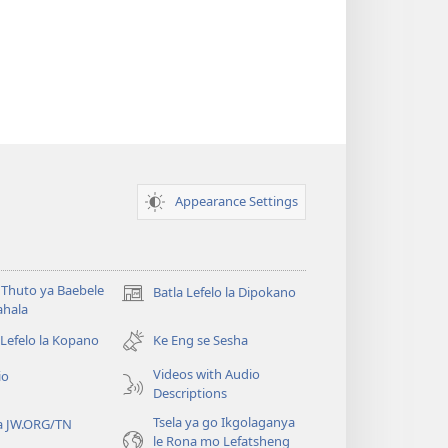
Appearance Settings
Thuto ya Baebele
Batla Lefelo la Dipokano
(e
ahala
bula
tsebe
 Lefelo la Kopano
Ke Eng se Sesha
e
Videos with Audio
io
nngwe)
Descriptions
Tsela ya go Ikgolaganya
a JW.ORG/TN
le Rona mo Lefatsheng