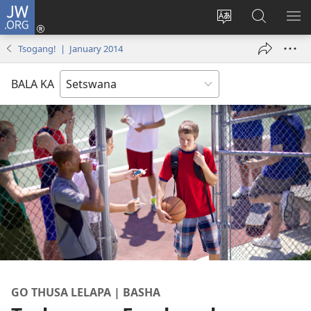
JW.ORG
Tsena
(e
Fetola
Senka
BO
bula
puo
JW.ORG/T
ME
Tsogang! | January 2014
tsebe
ya
e
saete
BALA KA
nngwe)
GO THUSA LELAPA | BASHA