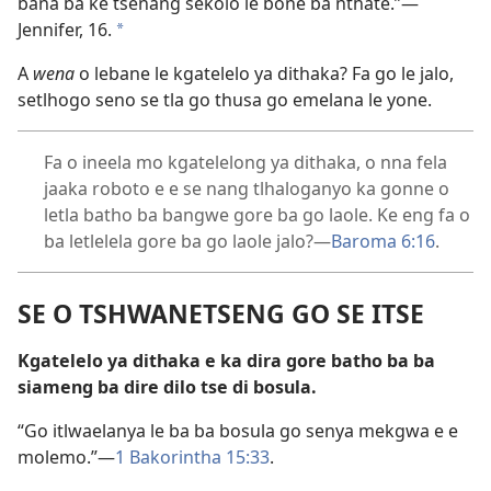
bana ba ke tsenang sekolo le bone ba nthate.”—
Jennifer, 16.
*
A
wena
o lebane le kgatelelo ya dithaka? Fa go le jalo,
setlhogo seno se tla go thusa go emelana le yone.
Fa o ineela mo kgatelelong ya dithaka, o nna fela
jaaka roboto e e se nang tlhaloganyo ka gonne o
letla batho ba bangwe gore ba go laole. Ke eng fa o
ba letlelela gore ba go laole jalo?—
Baroma 6:16
.
SE O TSHWANETSENG GO SE ITSE
Kgatelelo ya dithaka e ka dira gore batho ba ba
siameng ba dire dilo tse di bosula.
“Go itlwaelanya le ba ba bosula go senya mekgwa e e
molemo.”—
1 Bakorintha 15:33
.