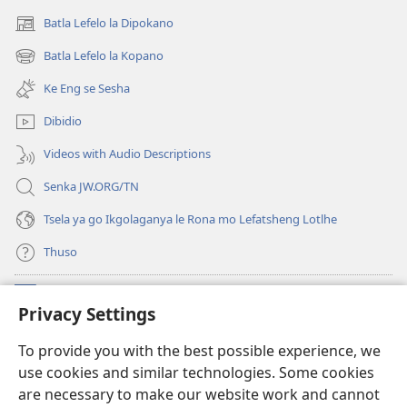
Batla Lefelo la Dipokano
(e
bula
Batla Lefelo la Kopano
(e
tsebe
bula
e
Ke Eng se Sesha
tsebe
nngwe)
e
Dibidio
nngwe)
Videos with Audio Descriptions
Senka JW.ORG/TN
Tsela ya go Ikgolaganya le Rona mo Lefatsheng Lotlhe
Thuso
Meneelo
(e
Privacy Settings
bula
tsebe
LAEBORARI YA MO INTERNET
To provide you with the best possible experience, we
(e
e
use cookies and similar technologies. Some cookies
bula
nngwe)
®
JW Hub
tsebe
are necessary to make our website work and cannot
(e