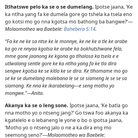
Itlhatswe pelo ka se o se dumelang.
Ipotse jaana, ‘Ke
ka ntlha yang fa ke dumela gore go tshela ka tsela eno
go kotsi mo go nna kgotsa mo bathong ba bangwe?’—
Molaomotheo wa Baebele:
Bahebera 5:14
.
“Fa ke ne ke sa ntse ke le monnye, ke ne ke a tle ke arabe
ka go re nnyaa kgotsa ke arabe ka bokhutshwane fela,
mme gone jaanong ke kgona go tlhalosa ka tsela e e
utlwalang sentle gore ke ka ntlha yang fa ke tla dira
sengwe kgotsa ke se kitla ke se dira. Ke tlhomame mo go
se ke se dumelang malebana le se se siameng le se se sa
siamang. Ke nna ke ikarabelang—e seng motho yo
mongwe.”—Anita.
Akanya ka se o leng sone.
Ipotse jaana, ‘Ke batla go
nna motho yo o ntseng jang?’ Go tswa foo akanya ka
kgatelelo e o lebaneng le yone o bo o ipotsa jaana,
‘Motho yo o ntseng jalo o ne a ka dira eng mo
seemong seno?’—
Molaomotheo wa Baebele: