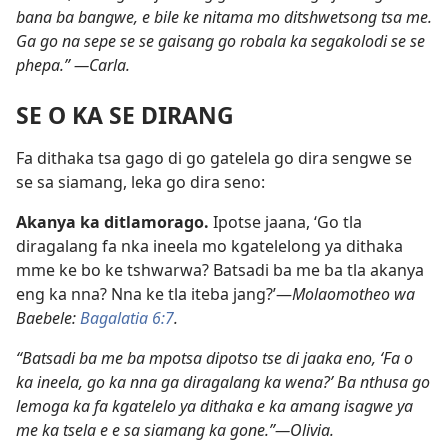
bana ba bangwe, e bile ke nitama mo ditshwetsong tsa me.
Ga go na sepe se se gaisang go robala ka segakolodi se se
phepa.” —Carla.
SE O KA SE DIRANG
Fa dithaka tsa gago di go gatelela go dira sengwe se
se sa siamang, leka go dira seno:
Akanya ka ditlamorago.
Ipotse jaana, ‘Go tla
diragalang fa nka ineela mo kgatelelong ya dithaka
mme ke bo ke tshwarwa? Batsadi ba me ba tla akanya
eng ka nna? Nna ke tla iteba jang?’—
Molaomotheo wa
Baebele:
Bagalatia 6:7
.
“Batsadi ba me ba mpotsa dipotso tse di jaaka eno, ‘Fa o
ka ineela, go ka nna ga diragalang ka wena?’ Ba nthusa go
lemoga ka fa kgatelelo ya dithaka e ka amang isagwe ya
me ka tsela e e sa siamang ka gone.”—Olivia.