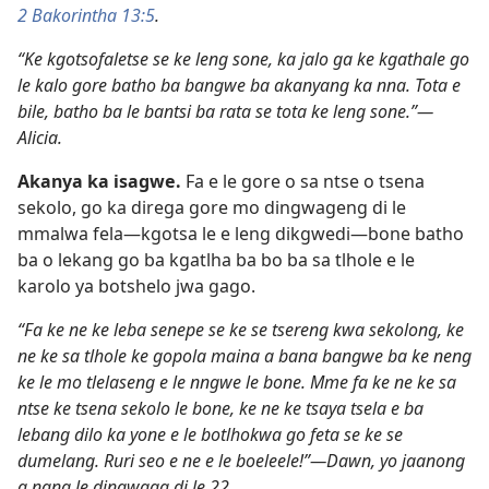
2 Bakorintha 13:5
.
“Ke kgotsofaletse se ke leng sone, ka jalo ga ke kgathale go
le kalo gore batho ba bangwe ba akanyang ka nna. Tota e
bile, batho ba le bantsi ba rata se tota ke leng sone.”—
Alicia.
Akanya ka isagwe.
Fa e le gore o sa ntse o tsena
sekolo, go ka direga gore mo dingwageng di le
mmalwa fela—kgotsa le e leng dikgwedi—bone batho
ba o lekang go ba kgatlha ba bo ba sa tlhole e le
karolo ya botshelo jwa gago.
“Fa ke ne ke leba senepe se ke se tsereng kwa sekolong, ke
ne ke sa tlhole ke gopola maina a bana bangwe ba ke neng
ke le mo tlelaseng e le nngwe le bone. Mme fa ke ne ke sa
ntse ke tsena sekolo le bone, ke ne ke tsaya tsela e ba
lebang dilo ka yone e le botlhokwa go feta se ke se
dumelang. Ruri seo e ne e le boeleele!”—Dawn, yo jaanong
a nang le dingwaga di le 22.