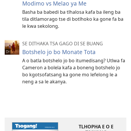
Modimo vs Melao ya Me
Basha ba babedi ba tlhalosa kafa ba ileng ba
tila ditlamorago tse di botlhoko ka gone fa ba
le kwa sekolong.
SE DITHAKA TSA GAGO DI SE BUANG
Botshelo jo bo Monate Tota
A o batla botshelo jo bo itumedisang? Utlwa fa
Cameron a bolela kafa a boneng botshelo jo
bo kgotsofatsang ka gone mo lefelong le a
neng a sa le akanya.
TLHOPHA E O E