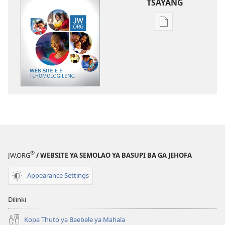
TSAYANG
Ditsela
tsa
go
itseela
dikgatiso
tsa
ileketeroniki
TSOGANG!
Web
Site
e
®
JW.ORG
/ WEBSITE YA SEMOLAO YA BASUPI BA GA JEHOFA
e
Tlhomologileng
Appearance Settings
Dilinki
Kopa Thuto ya Baebele ya Mahala