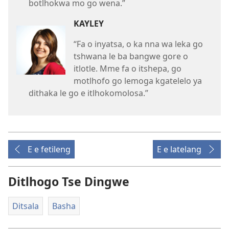
botlhokwa mo go wena.”
KAYLEY
“Fa o inyatsa, o ka nna wa leka go
tshwana le ba bangwe gore o
itlotle. Mme fa o itshepa, go
motlhofo go lemoga kgatelelo ya
dithaka le go e itlhokomolosa.”
E e fetileng
E e latelang
Ditlhogo Tse Dingwe
Ditsala
Basha