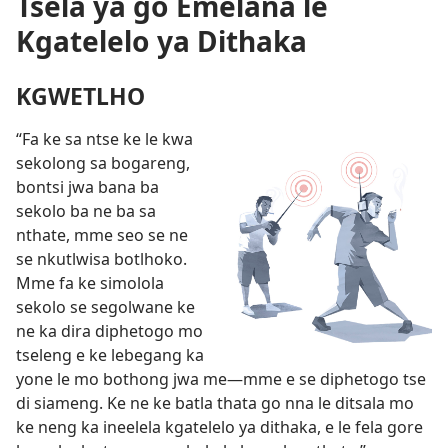
Tsela ya go Emelana le
Kgatelelo ya Dithaka
KGWETLHO
“Fa ke sa ntse ke le kwa
sekolong sa bogareng,
bontsi jwa bana ba
sekolo ba ne ba sa
nthate, mme seo se ne
se nkutlwisa botlhoko.
Mme fa ke simolola
sekolo se segolwane ke
ne ka dira diphetogo mo
tseleng e ke lebegang ka
yone le mo bothong jwa me—mme e se diphetogo tse
di siameng. Ke ne ke batla thata go nna le ditsala mo
ke neng ka ineelela kgatelelo ya dithaka, e le fela gore