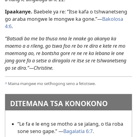
Ipaakanye.
Baebele ya re: “Itse kafa o tshwanetseng
go araba mongwe le mongwe ka gone.”—
Bakolosa
4:6
.
“Batsadi ba me ba thusa nna le nnake go akanya ka
maemo a a rileng, go tswa foo re bo re dira e kete re mo
maemong ao, re bontsha gore re ne re ka lebana le one
jang gore fa a setse a diragala re itse se re tshwanetseng
go se dira.”—Christine.
^
Maina mangwe mo setlhogong seno a fetotswe.
DITEMANA TSA KONOKONO
“Le fa e le eng se motho a se jalang, o tla roba
sone seno gape.” —
Bagalatia 6:7
.