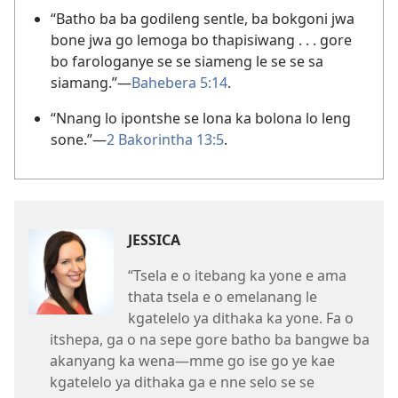
“Batho ba ba godileng sentle, ba bokgoni jwa
bone jwa go lemoga bo thapisiwang . . . gore
bo farologanye se se siameng le se se sa
siamang.”—
Bahebera 5:14
.
“Nnang lo ipontshe se lona ka bolona lo leng
sone.”—
2 Bakorintha 13:5
.
JESSICA
“Tsela e o itebang ka yone e ama
thata tsela e o emelanang le
kgatelelo ya dithaka ka yone. Fa o
itshepa, ga o na sepe gore batho ba bangwe ba
akanyang ka wena—mme go ise go ye kae
kgatelelo ya dithaka ga e nne selo se se