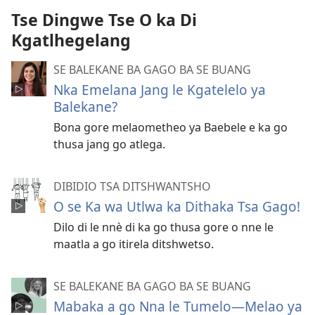
Tse Dingwe Tse O ka Di
Kgatlhegelang
SE BALEKANE BA GAGO BA SE BUANG
Nka Emelana Jang le Kgatelelo ya
Balekane?
Bona gore melaometheo ya Baebele e ka go
thusa jang go atlega.
DIBIDIO TSA DITSHWANTSHO
O se Ka wa Utlwa ka Dithaka Tsa Gago!
Dilo di le nnѐ di ka go thusa gore o nne le
maatla a go itirela ditshwetso.
SE BALEKANE BA GAGO BA SE BUANG
Mabaka a go Nna le Tumelo—Melao ya