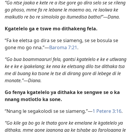
“Go ntse jaaka e kete re a itse gore go dira selo se se rileng
go phoso, mme fa re lebane le maemo ao, re laolwa ke
maikutlo re bo re simolola go itumedisa batho!”—Dana.
Kgatelelo ga e tswe mo dithakeng fela.
“Fa ke eletsa go dira se se siameng, se se bosula se
gone mo go nna.”—
Baroma 7:21
.
“Go bua boammaaruri fela, gantsi kgatelelo e ke e utlwang
ke e ke e ipakelang; ke nna ke eletsang dilo tse dithaka tsa
me di buang ka tsone le tse di dirang gore di lebege di le
monate.”—Diana.
Go fenya kgatelelo ya dithaka ke sengwe se o ka
nnang motlotlo ka sone.
“Nnang le segakolodi se se siameng.”—
1 Petere 3:16
.
“Go kile ga bo go le thata gore ke emelane le kgatelelo ya
dithaka, mme gone jaanong ga ke tshabe go farologana le