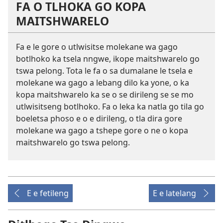
FA O TLHOKA GO KOPA
MAITSHWARELO
Fa e le gore o utlwisitse molekane wa gago
botlhoko ka tsela nngwe, ikope maitshwarelo go
tswa pelong. Tota le fa o sa dumalane le tsela e
molekane wa gago a lebang dilo ka yone, o ka
kopa maitshwarelo ka se o se dirileng se se mo
utlwisitseng botlhoko. Fa o leka ka natla go tila go
boeletsa phoso e o e dirileng, o tla dira gore
molekane wa gago a tshepe gore o ne o kopa
maitshwarelo go tswa pelong.
E e fetileng
E e latelang