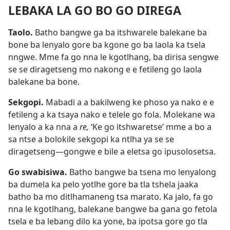
LEBAKA LA GO BO GO DIREGA
Taolo.
Batho bangwe ga ba itshwarele balekane ba
bone ba lenyalo gore ba kgone go ba laola ka tsela
nngwe. Mme fa go nna le kgotlhang, ba dirisa sengwe
se se diragetseng mo nakong e e fetileng go laola
balekane ba bone.
Sekgopi.
Mabadi a a bakilweng ke phoso ya nako e e
fetileng a ka tsaya nako e telele go fola. Molekane wa
lenyalo a ka nna a
re,
‘Ke go itshwaretse’ mme a bo a
sa ntse a bolokile sekgopi ka ntlha ya se se
diragetseng—gongwe e bile a eletsa go ipusolosetsa.
Go swabisiwa.
Batho bangwe ba tsena mo lenyalong
ba dumela ka pelo yotlhe gore ba tla tshela jaaka
batho ba mo ditlhamaneng tsa marato. Ka jalo, fa go
nna le kgotlhang, balekane bangwe ba gana go fetola
tsela e ba lebang dilo ka yone, ba ipotsa gore go tla