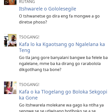
RUTANG
Itshwarele o Gololesegile
O tshwanetse go dira eng fa mongwe a go
diretse phoso?
TSOGANG!
Kafa lo ka Kgaotsang go Ngalelana ka
Teng
Go tla jang gore banyalani bangwe ba felele ba
ngalelane, mme ba ka dirang go rarabolola
dikgotlhang tsa bone?
TSOGANG!
Kafa o ka Tlogelang go Boloka Sekgopi
ka Gone
Go itshwarela molekane wa gago ka ntlha ya
sengwe se se utlwisang botlhoko se a se