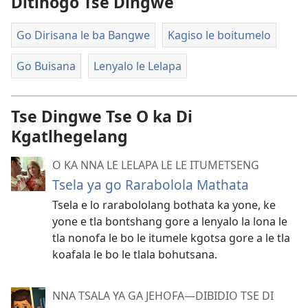
Ditlhogo Tse Dingwe
Go Dirisana le ba Bangwe
Kagiso le boitumelo
Go Buisana
Lenyalo le Lelapa
Tse Dingwe Tse O ka Di
Kgatlhegelang
O KA NNA LE LELAPA LE LE ITUMETSENG
Tsela ya go Rarabolola Mathata
Tsela e lo rarabololang bothata ka yone, ke
yone e tla bontshang gore a lenyalo la lona le
tla nonofa le bo le itumele kgotsa gore a le tla
koafala le bo le tlala bohutsana.
NNA TSALA YA GA JEHOFA—DIBIDIO TSE DI