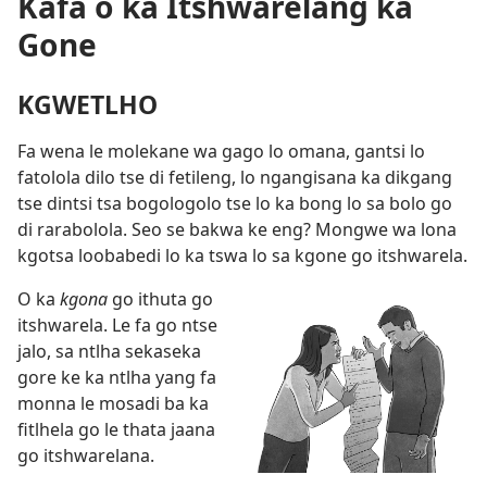
Kafa o ka Itshwarelang ka
Gone
KGWETLHO
Fa wena le molekane wa gago lo omana, gantsi lo
fatolola dilo tse di fetileng, lo ngangisana ka dikgang
tse dintsi tsa bogologolo tse lo ka bong lo sa bolo go
di rarabolola. Seo se bakwa ke eng? Mongwe wa lona
kgotsa loobabedi lo ka tswa lo sa kgone go itshwarela.
O ka
kgona
go ithuta go
itshwarela. Le fa go ntse
jalo, sa ntlha sekaseka
gore ke ka ntlha yang fa
monna le mosadi ba ka
fitlhela go le thata jaana
go itshwarelana.