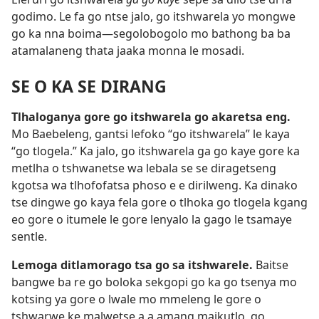
godimo. Le fa go ntse jalo, go itshwarela yo mongwe
go ka nna boima
—segolobogolo mo bathong ba ba
atamalaneng thata jaaka monna le mosadi.
SE O KA SE DIRANG
Tlhaloganya gore go itshwarela go akaretsa eng.
Mo Baebeleng, gantsi lefoko “go itshwarela” le kaya
“go tlogela.” Ka jalo, go itshwarela ga go kaye gore ka
metlha o tshwanetse wa lebala se se diragetseng
kgotsa wa tlhofofatsa phoso e e dirilweng. Ka dinako
tse dingwe go kaya fela gore o tlhoka go tlogela kgang
eo gore o itumele le gore lenyalo la gago le tsamaye
sentle.
Lemoga ditlamorago tsa go sa itshwarele.
Baitse
bangwe ba re go boloka sekgopi go ka go tsenya mo
kotsing ya gore o lwale mo mmeleng le gore o
tshwarwe ke malwetse a a amang maikutlo, go