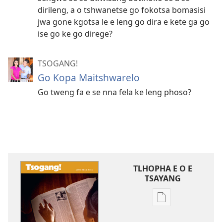
dirileng, a o tshwanetse go fokotsa bomasisi
jwa gone kgotsa le e leng go dira e kete ga go
ise go ke go direge?
TSOGANG!
Go Kopa Maitshwarelo
Go tweng fa e se nna fela ke leng phoso?
TLHOPHA E O E
TSAYANG
Ditsela
tsa