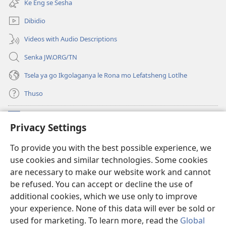
Ke Eng se Sesha
tsebe
nngwe)
e
Dibidio
nngwe)
Videos with Audio Descriptions
Senka JW.ORG/TN
Tsela ya go Ikgolaganya le Rona mo Lefatsheng Lotlhe
Thuso
Meneelo
(e
Privacy Settings
bula
tsebe
LAEBORARI YA MO INTERNET
To provide you with the best possible experience, we
(e
e
use cookies and similar technologies. Some cookies
bula
nngwe)
®
JW Hub
tsebe
are necessary to make our website work and cannot
(e
e
be refused. You can accept or decline the use of
bula
nngwe)
App
ya
JW Library
tsebe
additional cookies, which we use only to improve
e
your experience. None of this data will ever be sold or
nngwe)
used for marketing. To learn more, read the
Global