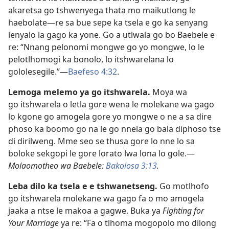
akaretsa go tshwenyega thata mo maikutlong le
haebolate—re sa bue sepe ka tsela e go ka senyang
lenyalo la gago ka yone. Go a utlwala go bo Baebele e
re: “Nnang pelonomi mongwe go yo mongwe, lo le
pelotlhomogi ka bonolo, lo itshwarelana lo
gololesegile.”—
Baefeso 4:32
.
Lemoga melemo ya go itshwarela.
Moya wa
go itshwarela o letla gore wena le molekane wa gago
lo kgone go amogela gore yo mongwe o ne a sa dire
phoso ka boomo go na le go nnela go bala diphoso tse
di dirilweng. Mme seo se thusa gore lo nne lo sa
boloke sekgopi le gore lorato lwa lona lo gole.—
Molaomotheo wa Baebele:
Bakolosa 3:13
.
Leba dilo ka tsela e e tshwanetseng.
Go motlhofo
go itshwarela molekane wa gago fa o mo amogela
jaaka a ntse le makoa a gagwe. Buka ya
Fighting for
Your Marriage
ya re: “Fa o tlhoma mogopolo mo dilong