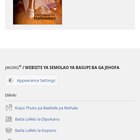
go
itseela
dikgatiso
tsa
ileketeroniki
TSOGANG!
Boammaaruri
ka
Halloween
®
JW.ORG
/ WEBSITE YA SEMOLAO YA BASUPI BA GA JEHOFA
Appearance Settings
Dilinki
Kopa Thuto ya Baebele ya Mahala
Batla Lefelo la Dipokano
(e
bula
Batla Lefelo la Kopano
(e
tsebe
bula
e