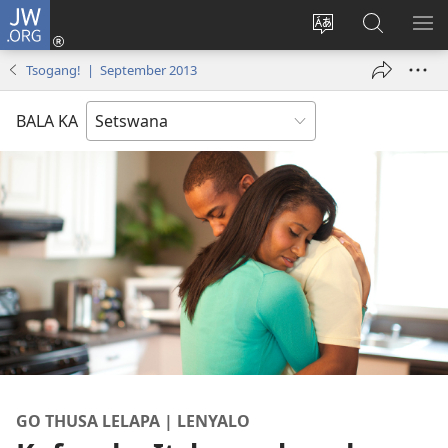
JW.ORG
Tsena
(e
Fetola
Senka
BO
bula
puo
JW.ORG/T
ME
Tsogang! | September 2013
tsebe
ya
e
saete
BALA KA
nngwe)
GO THUSA LELAPA | LENYALO