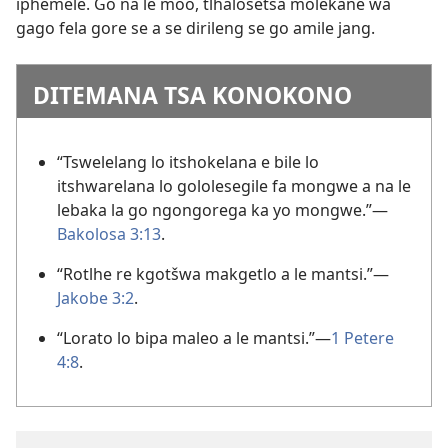
iphemele. Go na le moo, tlhalosetsa molekane wa
gago fela gore se a se dirileng se go amile jang.
DITEMANA TSA KONOKONO
“Tswelelang lo itshokelana e bile lo
itshwarelana lo gololesegile fa mongwe a na le
lebaka la go ngongorega ka yo mongwe.”—
Bakolosa 3:13
.
“Rotlhe re kgotšwa makgetlo a le mantsi.”—
Jakobe 3:2
.
“Lorato lo bipa maleo a le mantsi.”—
1 Petere
4:8
.