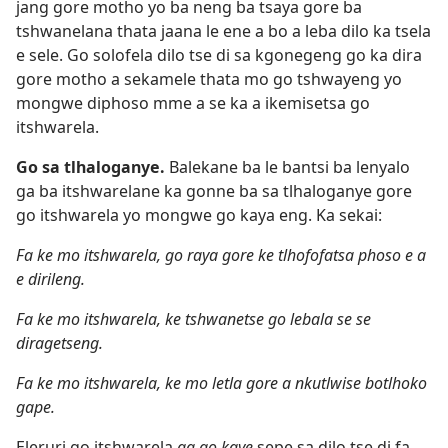
jang gore motho yo ba neng ba tsaya gore ba
tshwanelana thata jaana le ene a bo a leba dilo ka tsela
e sele. Go solofela dilo tse di sa kgonegeng go ka dira
gore motho a sekamele thata mo go tshwayeng yo
mongwe diphoso mme a se ka a ikemisetsa go
itshwarela.
Go sa tlhaloganye.
Balekane ba le bantsi ba lenyalo
ga ba itshwarelane ka gonne ba sa tlhaloganye gore
go itshwarela yo mongwe go kaya eng. Ka sekai:
Fa ke mo itshwarela, go raya gore ke tlhofofatsa phoso e a
e dirileng.
Fa ke mo itshwarela, ke tshwanetse go lebala se se
diragetseng.
Fa ke mo itshwarela, ke mo letla gore a nkutlwise botlhoko
gape.
Eleruri go itshwarela
ga go kaye
sepe sa dilo tse di fa