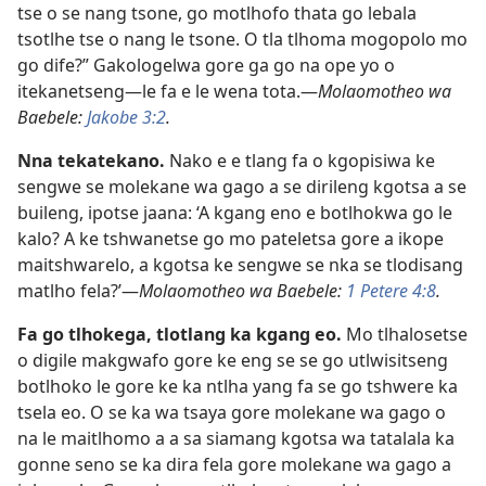
tse o se nang tsone, go motlhofo thata go lebala
tsotlhe tse o nang le tsone. O tla tlhoma mogopolo mo
go dife?” Gakologelwa gore ga go na ope yo o
itekanetseng—le fa e le wena tota.—
Molaomotheo wa
Baebele:
Jakobe 3:2
.
Nna tekatekano.
Nako e e tlang fa o kgopisiwa ke
sengwe se molekane wa gago a se dirileng kgotsa a se
buileng, ipotse jaana: ‘A kgang eno e botlhokwa go le
kalo? A ke tshwanetse go mo pateletsa gore a ikope
maitshwarelo, a kgotsa ke sengwe se nka se tlodisang
matlho fela?’—
Molaomotheo wa Baebele:
1 Petere 4:8
.
Fa go tlhokega, tlotlang ka kgang eo.
Mo tlhalosetse
o digile makgwafo gore ke eng se se go utlwisitseng
botlhoko le gore ke ka ntlha yang fa se go tshwere ka
tsela eo. O se ka wa tsaya gore molekane wa gago o
na le maitlhomo a a sa siamang kgotsa wa tatalala ka
gonne seno se ka dira fela gore molekane wa gago a